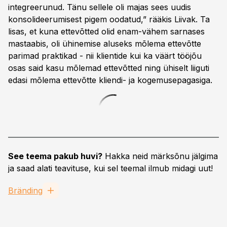
integreerunud. Tänu sellele oli majas sees uudis
konsolideerumisest pigem oodatud,” rääkis Liivak. Ta
lisas, et kuna ettevõtted olid enam-vähem sarnases
mastaabis, oli ühinemise aluseks mõlema ettevõtte
parimad praktikad - nii klientide kui ka väärt tööjõu
osas said kasu mõlemad ettevõtted ning ühiselt liiguti
edasi mõlema ettevõtte kliendi- ja kogemusepagasiga.
See teema pakub huvi?
Hakka neid märksõnu jälgima
ja saad alati teavituse, kui sel teemal ilmub midagi uut!
Bränding