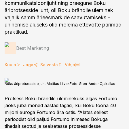
kommunikatsioonijuht ning praegune Boku
äriprotsesside juht, oli Boku brändile üleminek
vajalik samm ärieesmärkide saavutamiseks -
ühinemise aluseks olid mõlema ettevõtte parimad
praktikad.
Best Marketing
Kuula
Jaga
Salvesta
Vihja
Boku äriprotsesside juht Mattias Liivak
Foto:
Sten-Ander Ojakallas
Protsess Boku brändile üleminekuks algas Fortumo
jaoks juba mõned aastad tagasi, kui Boku toona 40
miljoni euroga Fortumo ära ostis. “Alates sellest
perioodist olid paljud Fortumo inimesed Bokuga
tihedalt seotud ja sealsetesse protsessidesse