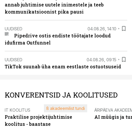
annab juhtimise uutele inimestele ja teeb
kommunikatsioonist pika pausi
UUDISED
04.08.26, 14:10
Pipedrive ostis endiste töötajate loodud
idufirma Outfunnel
UUDISED
04.08.26, 09:15
TikTok suunab üha enam eestlaste ostuotsuseid
KONVERENTSID JA KOOLITUSED
8 akadeemilist tundi
IT KOOLITUS
ÄRIPÄEVA AKADEE
Praktilise projektijuhtimise
AI müügis ja t
koolitus - baastase