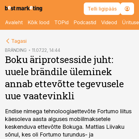
Telli ligipääs
Avaleht
Kõik lood
TOPid
Podcastid
Videod
Üritus
cebook
Tagasi
Twitter)
BRÄNDING
11.07.22, 14:44
Boku äriprotsesside juht:
kedIn
uuele brändile üleminek
ail
annab ettevõtte tegevusele
k
uue vaatevinkli
Endise nimega tehnoloogiaettevõte Fortumo liitus
käesoleva aasta alguses mobiilmaksetele
keskenduva ettevõtte Bokuga. Mattias Liivaku
sõnul, kes oli Fortumo turundus- ja