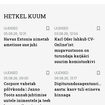
HETKEL KUUM
UUDISED
UUDISED
05.08.26, 12:31
03.08.26, 12:04
Havas Estonia nimetab
Karl Oder lahkub CV-
ametisse uue juhi
Online’ist:
mugavustsoon on
turundaja karjääri
suurim komistuskivi
UUDISED
UUDISED
05.08.26, 09:00
06.08.26, 13:17
Corpore vahetab
Digiturundusagentuuride
põlvkonda | Janno
aasta: kasv tuli erineva
Toots annab juhtimise
hinnaga
uutele inimestele ja teeb