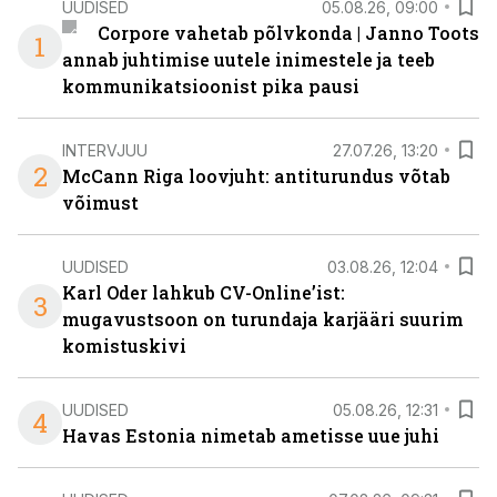
UUDISED
05.08.26, 09:00
Corpore vahetab põlvkonda | Janno Toots
1
annab juhtimise uutele inimestele ja teeb
kommunikatsioonist pika pausi
INTERVJUU
27.07.26, 13:20
2
McCann Riga loovjuht: antiturundus võtab
võimust
UUDISED
03.08.26, 12:04
Karl Oder lahkub CV-Online’ist:
3
mugavustsoon on turundaja karjääri suurim
komistuskivi
UUDISED
05.08.26, 12:31
4
Havas Estonia nimetab ametisse uue juhi