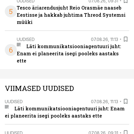
UUDISED
07.08.26, 09:31
Tesco äriarendusjuht Reio Orasmäe naaseb
5
Eestisse ja hakkab juhtima Threod Systemsi
müüki
UUDISED
07.08.26, 11:13
Läti kommunikatsiooniagentuuri juht:
6
Enam ei planeerita isegi pooleks aastaks
ette
VIIMASED UUDISED
UUDISED
07.08.26, 11:13
Läti kommunikatsiooniagentuuri juht: Enam
ei planeerita isegi pooleks aastaks ette
UUDISED
07.08.26, 09:31