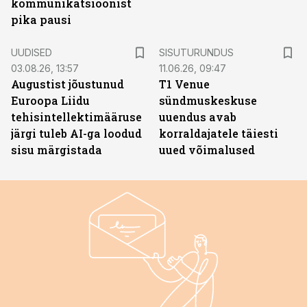
kommunikatsioonist
pika pausi
ST
UUDISED
SISUTURUNDUS
03.08.26, 13:57
11.06.26, 09:47
Augustist jõustunud
T1 Venue
Euroopa Liidu
sündmuskeskuse
tehisintellektimääruse
uuendus avab
järgi tuleb AI-ga loodud
korraldajatele täiesti
sisu märgistada
uued võimalused