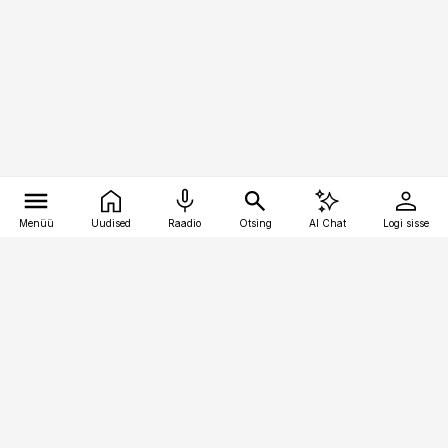
Menüü
Uudised
Raadio
Otsing
AI Chat
Logi sisse
Vana-Lõuna 39/1, 19094 Tallinn
(+372) 667 0111
bestmarketing@best-marketing.ee
Telli
Reklaam