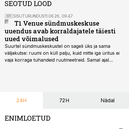
SEOTUD LOOD
SISUTURUNDUS
11.06.26, 09:47
ST
T1 Venue sündmuskeskuse
uuendus avab korraldajatele täiesti
uued võimalused
Suurtel sündmuskeskustel on sageli üks ja sama
väljakutse: ruumi on küll palju, kuid mitte iga üritus ei
vaja korraga tuhandeid ruutmeetreid. Samal ajal
soovivad ettevõtted ja korraldajad üha enam
paindlikkust – võimalust ühendada konverents, gala,
töötoad, meelelahutus ja võrgustumine tervikuks, ilma
et peaks kasutama mitut erinevat asukohta. T1
keskuses tegutsev sündmuskeskus T1 Venue on just
24H
72H
Nädal
nendele vajadustele vastanud uuendusega, mis pakub
senisest oluliselt rohkem lahendusi.
ENIMLOETUD