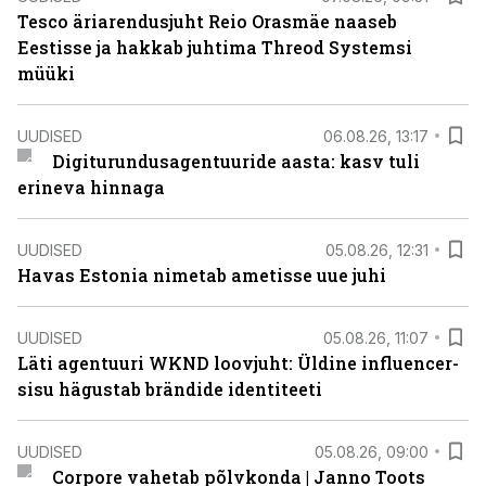
Tesco äriarendusjuht Reio Orasmäe naaseb
Eestisse ja hakkab juhtima Threod Systemsi
müüki
UUDISED
06.08.26, 13:17
Digiturundusagentuuride aasta: kasv tuli
erineva hinnaga
UUDISED
05.08.26, 12:31
Havas Estonia nimetab ametisse uue juhi
UUDISED
05.08.26, 11:07
Läti agentuuri WKND loovjuht: Üldine influencer-
sisu hägustab brändide identiteeti
UUDISED
05.08.26, 09:00
Corpore vahetab põlvkonda | Janno Toots