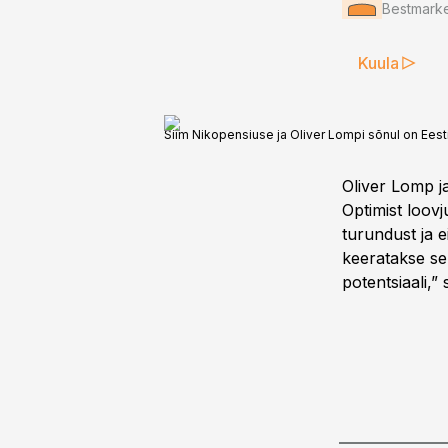
Bestmarke
Kuula
Siim Nikopensiuse ja Oliver Lompi sõnul on Eest
Oliver Lomp j
Optimist loovj
turundust ja e
keeratakse se
potentsiaali,”