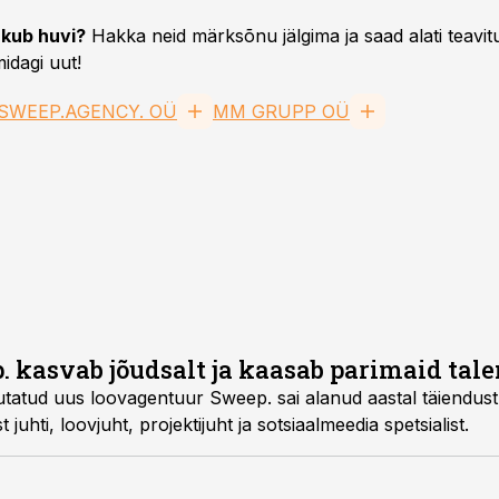
kub huvi?
Hakka neid märksõnu jälgima ja saad alati teavitu
idagi uut!
SWEEP.AGENCY. OÜ
MM GRUPP OÜ
 kasvab jõudsalt ja kaasab parimaid tale
tatud uus loovagentuur Sweep. sai alanud aastal täiendust, ku
t juhti, loovjuht, projektijuht ja sotsiaalmeedia spetsialist.