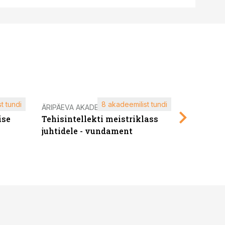
t tundi
8 akadeemilist tundi
ÄRIPÄEVA AKADEEMIA
ÄRIPÄEVA 
ise
Tehisintellekti meistriklass
Edukate f
juhtidele - vundament
kliendiü