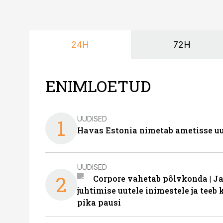
24H
72H
ENIMLOETUD
UUDISED
1
Havas Estonia nimetab ametisse uu
UUDISED
2
Corpore vahetab põlvkonda | J
juhtimise uutele inimestele ja tee
pika pausi