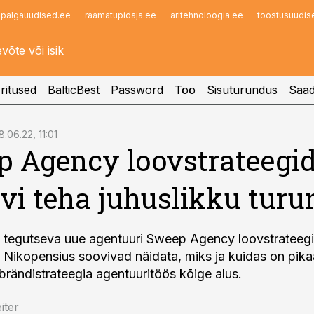
palgauudised.ee
raamatupidaja.ee
aritehnoloogia.ee
toostusuudis
Infopank
Radar
ritused
BalticBest
Password
Töö
Sisuturundus
Saad
8.06.22, 11:01
 Agency loovstrateegid
ovi teha juhuslikku tur
 tegutseva uue agentuuri Sweep Agency loovstrateegi
 Nikopensius soovivad näidata, miks ja kuidas on pikaa
 brändistrateegia agentuuritöös kõige alus.
iter