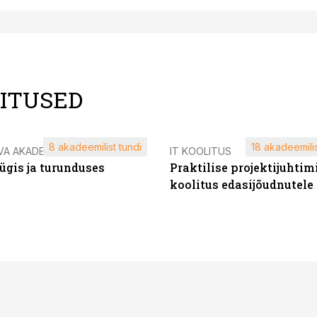
LITUSED
8 akadeemilist tundi
18 akadeemilis
VA AKADEEMIA
IT KOOLITUS
ügis ja turunduses
Praktilise projektijuhtim
koolitus edasijõudnutele