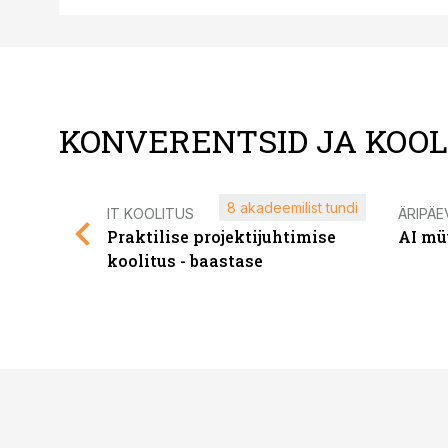
KONVERENTSID JA KOO
8 akadeemilist tundi
IT KOOLITUS
ÄRIPÄE
Praktilise projektijuhtimise
AI mü
koolitus - baastase