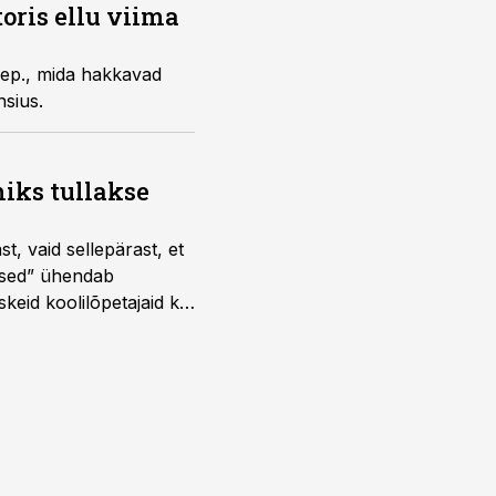
ris ellu viima
ep., mida hakkavad
nsius.
iks tullakse
t, vaid sellepärast, et
dused” ühendab
skeid koolilõpetajaid kui