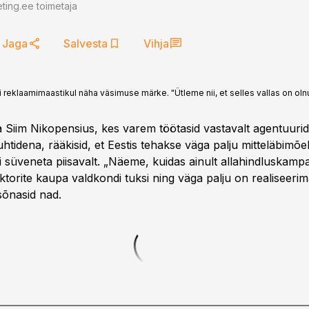
ting.ee toimetaja
Jaga
Salvesta
Vihja
i reklaamimaastikul näha väsimuse märke. "Ütleme nii, et selles vallas on ol
a Siim Nikopensius, kes varem töötasid vastavalt agentuuri
uhtidena, rääkisid, et Eestis tehakse väga palju mitteläbimõe
i süveneta piisavalt. „Näeme, kuidas ainult allahindluskamp
ktorite kaupa valdkondi tuksi ning väga palju on realiseerim
 sõnasid nad.