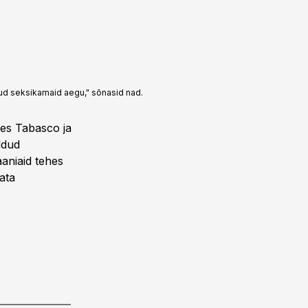
nud seksikamaid aegu," sõnasid nad.
des Tabasco ja
ldud
aaniaid tehes
ata