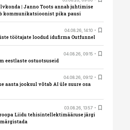
lvkonda | Janno Toots annab juhtimise
eeb kommunikatsioonist pika pausi
04.08.26, 14:10
iste töötajate loodud idufirma Outfunnel
04.08.26, 09:15
m eestlaste ostuotsuseid
04.08.26, 09:12
ise aasta jooksul võtab AI üle suure osa
03.08.26, 13:57
roopa Liidu tehisintellektimääruse järgi
u märgistada