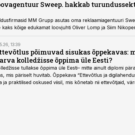
ovagentuur Sweep. hakkab turundussekto
aldusfirmasid MM Grupp asutas oma reklaamiagentuuri Swe
e kaks kõige edukamat loovjuhti Oliver Lomp ja Siim Nikope
5.26, 13:39
ettevõtlus põimuvad sisukas õppekavas: m
arva kolledžisse õppima üle Eesti?
ledžisse tullakse õppima üle Eesti– mitte ainult diplomi päras
as, mis päriselt huvitab. Õppekava “Ettevõtlus ja digilahen
 ja praktilised oskused viisil, mis kõnetab nii ettevõtjaid, vär
eha karjääripööret.