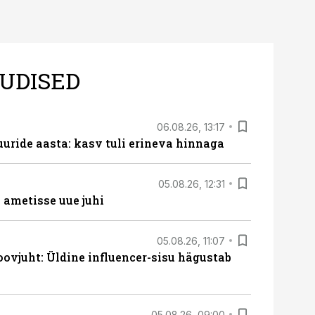
UDISED
06.08.26, 13:17
uride aasta: kasv tuli erineva hinnaga
05.08.26, 12:31
ametisse uue juhi
05.08.26, 11:07
ovjuht: Üldine influencer-sisu hägustab
05.08.26, 09:00