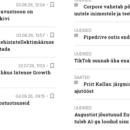
03.08.26, 12:04
Corpore vahetab põ
ugavustsoon on
uutele inimestele ja t
kivi
UUDISED
03.08.26, 13:57
Pipedrive ostis end
tehisintellektimääruse
stada
UUDISED
TikTok suunab üha ena
22.07.26, 11:53
lahkus Intense Growth
SAATED
Priit Kallas: järgm
ajutööst
04.08.26, 09:15
ostuotsuseid
UUDISED
Augustist jõustunud Eu
tuleb AI-ga loodud sis