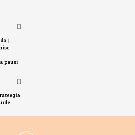
da |
mise
a pausi
trateegia
urde