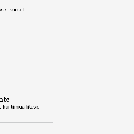
se, kui sel
nte
i tiimiga liitusid