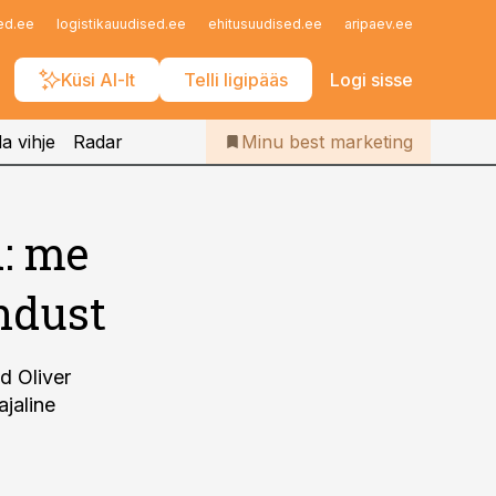
Iseteenindus
ed.ee
logistikauudised.ee
ehitusuudised.ee
aripaev.ee
finantsu
Telli Bestmarketing
Küsi AI-lt
Telli ligipääs
Logi sisse
a vihje
Radar
Minu best marketing
: me
undust
d Oliver
jaline