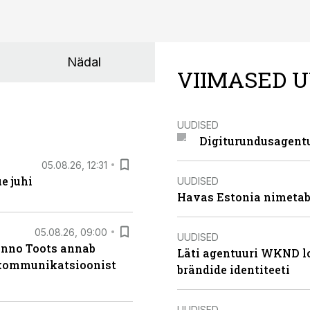
Nädal
VIIMASED U
UUDISED
Digiturundusagentu
05.08.26, 12:31
e juhi
UUDISED
Havas Estonia nimetab 
05.08.26, 09:00
UUDISED
anno Toots annab
Läti agentuuri WKND lo
b kommunikatsioonist
brändide identiteeti
UUDISED