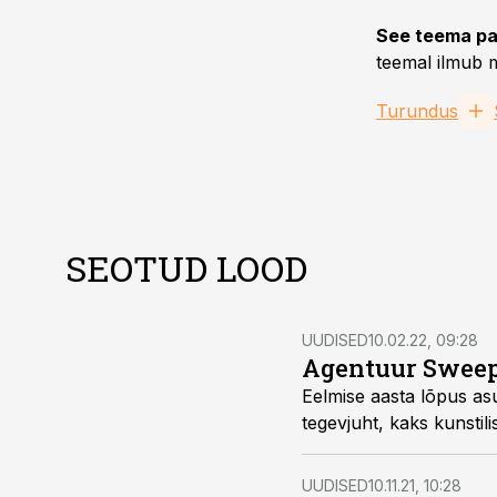
See teema pa
teemal ilmub m
Turundus
SEOTUD LOOD
UUDISED
10.02.22, 09:28
Agentuur Sweep.
Eelmise aasta lõpus asu
tegevjuht, kaks kunstilis
UUDISED
10.11.21, 10:28