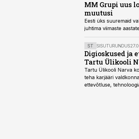
MM Grupi uus lo
muutusi
Eesti üks suuremaid v
juhtima viimaste aastat
ST
SISUTURUNDUS
27.0
Digioskused ja 
Tartu Ülikooli N
Tartu Ülikooli Narva kol
teha karjääri valdkonn
ettevõtluse, tehnoloogia
ka neid, kes soovivad t