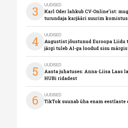
UUDISED
3
Karl Oder lahkub CV-Online’ist: m
turundaja karjääri suurim komistus
UUDISED
4
Augustist jõustunud Euroopa Liidu 
järgi tuleb AI-ga loodud sisu märgi
UUDISED
5
Aasta juhatuses: Anna-Liisa Laas 
HUBi ridadest
UUDISED
6
TikTok suunab üha enam eestlaste 