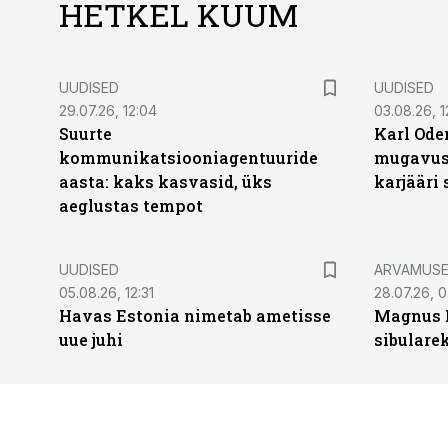
HETKEL KUUM
UUDISED
UUDISED
29.07.26, 12:04
03.08.26, 1
Suurte
Karl Oder
kommunikatsiooniagentuuride
mugavust
aasta: kaks kasvasid, üks
karjääri
aeglustas tempot
UUDISED
ARVAMUS
05.08.26, 12:31
28.07.26, 
Havas Estonia nimetab ametisse
Magnus 
uue juhi
sibulare