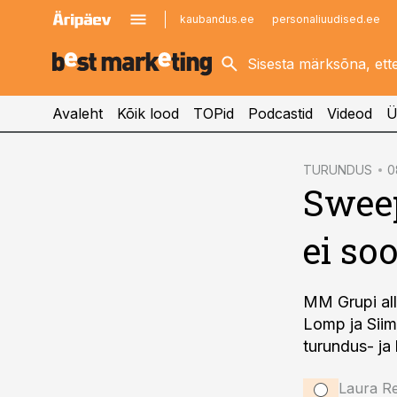
kaubandus.ee
personaliuudised.ee
kinnisvarauudised.ee
imelineajalugu.ee
logistikauudised.ee
imelineteadus.ee
Avaleht
Kõik lood
TOPid
Podcastid
Videod
Ü
cebook
TURUNDUS
0
Sweep
Twitter)
kedIn
ei so
ail
k
MM Grupi all
Lomp ja Siim
turundus- ja
Laura Re