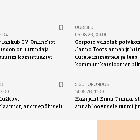
UUDISED
2:04
05.08.26, 09:00
 lahkub CV-Online’ist:
Corpore vahetab põlvkon
soon on turundaja
Janno Toots annab juhti
 suurim komistuskivi
uutele inimestele ja teeb
kommunikatsioonist pik
ST
ED
SISUTURUNDUS
07:00
14.05.26, 11:00
Lužkov:
Häki juht Einar Tiimla: s
klaamist, andmepõhiselt
annab loovusele ruumi ju