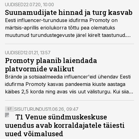
UUDISED
22.07.20, 10:00
Suunamudijate hinnad ja turg kasvab
Eesti influencer-turunduse idufirma Promoty on
märtsis-aprillis eriolukorra tõttu pea olematuks
muutunud turundustegevuste järel kiirelt taastunud.
Selle aasta teises kvartalis oli ettevõtte käive üle 40%
suurem kui aasta alguses.
UUDISED
12.01.21, 13:57
Promoty plaanib laiendada
platvormide valikut
Brände ja sotsiaalmeedia influencer'eid ühendav Eesti
idufirma Promoty kasvas pandeemia kiuste aastaga
käibes 2,5 korda ning avas viis uut välisturgu. Kui siiani
keskenduti Instagramile, siis tulevikus on plaanis
platvormide valikut laiendada.
SISUTURUNDUS
11.06.26, 09:47
ST
T1 Venue sündmuskeskuse
uuendus avab korraldajatele täiesti
uued võimalused