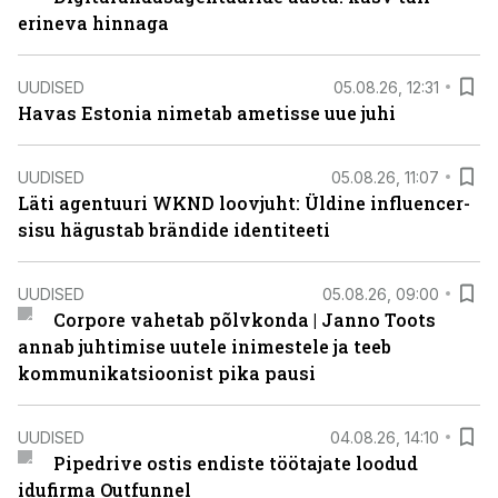
erineva hinnaga
UUDISED
05.08.26, 12:31
Havas Estonia nimetab ametisse uue juhi
UUDISED
05.08.26, 11:07
Läti agentuuri WKND loovjuht: Üldine influencer-
sisu hägustab brändide identiteeti
UUDISED
05.08.26, 09:00
Corpore vahetab põlvkonda | Janno Toots
annab juhtimise uutele inimestele ja teeb
kommunikatsioonist pika pausi
UUDISED
04.08.26, 14:10
Pipedrive ostis endiste töötajate loodud
idufirma Outfunnel