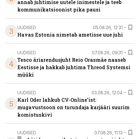
annab juhtimise uutele inimestele ja teeb
kommunikatsioonist pika pausi
UUDISED
05.08.26, 12:31
3
Havas Estonia nimetab ametisse uue juhi
UUDISED
07.08.26, 09:31
Tesco äriarendusjuht Reio Orasmäe naaseb
4
Eestisse ja hakkab juhtima Threod Systemsi
müüki
UUDISED
03.08.26, 12:04
Karl Oder lahkub CV-Online’ist:
5
mugavustsoon on turundaja karjääri suurim
komistuskivi
UUDISED
07.08.26, 11:13