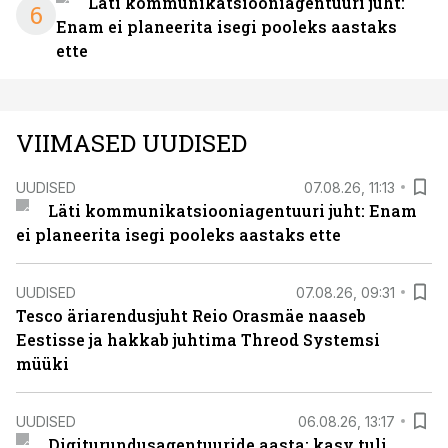
Läti kommunikatsiooniagentuuri juht:
6
Enam ei planeerita isegi pooleks aastaks
ette
VIIMASED UUDISED
UUDISED
07.08.26, 11:13
Läti kommunikatsiooniagentuuri juht: Enam
ei planeerita isegi pooleks aastaks ette
UUDISED
07.08.26, 09:31
Tesco äriarendusjuht Reio Orasmäe naaseb
Eestisse ja hakkab juhtima Threod Systemsi
müüki
UUDISED
06.08.26, 13:17
Digiturundusagentuuride aasta: kasv tuli