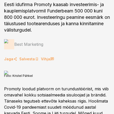
Eesti idufirma Promoty kaasab investeerimis- ja
kauplemisplatvormil Funderbeam 500 000 kuni
800 000 eurot. Investeeringu peamine eesmärk on
täiustused tootearenduses ja kanna kinnitamine
välisturgudel.
Best Marketing
Jaga
Salvesta
Vihja
Foto:
Kristel Pähkel
Promoty loodud platvorm on turundustööriist, mis viib
omavahel kokku sotsiaalmeedia sisuloojad ja brändid.
Tänaseks tegutseb ettevõte kaheksas riigis. Hoolimata
Covid-19 pandeemiast suudeti möödunud aastal
kasvada Eesti, Soome ja Läti turgudel. Mõned kuud