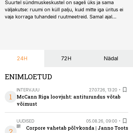
Suurtel sündmuskeskustel on sageli üks ja sama
väljakutse: ruumi on küll palju, kuid mitte iga üritus ei
vaja korraga tuhandeid ruutmeetreid. Samal ajal
soovivad ettevõtted ja korraldajad üha enam
paindlikkust – võimalust ühendada konverents, gala,
töötoad, meelelahutus ja võrgustumine tervikuks, ilma
et peaks kasutama mitut erinevat asukohta. T1
keskuses tegutsev sündmuskeskus T1 Venue on just
24H
72H
Nädal
nendele vajadustele vastanud uuendusega, mis pakub
senisest oluliselt rohkem lahendusi.
ENIMLOETUD
INTERVJUU
27.07.26, 13:20
1
McCann Riga loovjuht: antiturundus võtab
võimust
UUDISED
05.08.26, 09:00
Corpore vahetab põlvkonda | Janno Toots
2