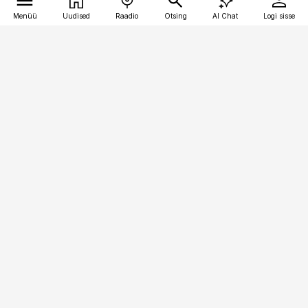
Menüü
Uudised
Raadio
Otsing
AI Chat
Logi sisse
Vana-Lõuna 39/1, 19094 Tallinn
(+372) 667 0111
bestmarketing@best-marketing.ee
Telli
Reklaam
Firmast
Sisu kasutamisõigused
Ajakirjaniku
eetikakoodeks
Üldtingimused
Privaatsustingimused
Küpsiste poliitika
KKK
Eesti Meediaettevõtete
Eelistuste haldamine
Liit