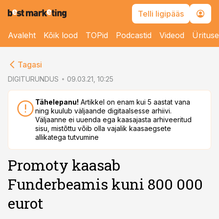
Telli ligipääs
Avaleht
Kõik lood
TOPid
Podcastid
Videod
Üritus
cebook
Tagasi
Twitter)
DIGITURUNDUS
09.03.21, 10:25
kedIn
Tähelepanu!
Artikkel on enam kui 5 aastat vana
ning kuulub väljaande digitaalsesse arhiivi.
ail
Väljaanne ei uuenda ega kaasajasta arhiveeritud
sisu, mistõttu võib olla vajalik kaasaegsete
k
allikatega tutvumine
Promoty kaasab
Funderbeamis kuni 800 000
eurot