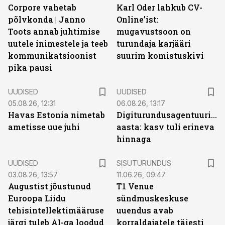
Corpore vahetab
Karl Oder lahkub CV-
põlvkonda | Janno
Online’ist:
Toots annab juhtimise
mugavustsoon on
uutele inimestele ja teeb
turundaja karjääri
kommunikatsioonist
suurim komistuskivi
pika pausi
UUDISED
UUDISED
05.08.26, 12:31
06.08.26, 13:17
Havas Estonia nimetab
Digiturundusagentuuride
ametisse uue juhi
aasta: kasv tuli erineva
hinnaga
ST
UUDISED
SISUTURUNDUS
03.08.26, 13:57
11.06.26, 09:47
Augustist jõustunud
T1 Venue
Euroopa Liidu
sündmuskeskuse
tehisintellektimääruse
uuendus avab
järgi tuleb AI-ga loodud
korraldajatele täiesti