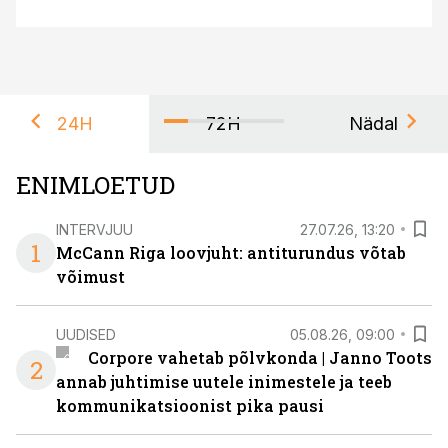
24H
72H
Nädal
ENIMLOETUD
INTERVJUU
27.07.26, 13:20
1
McCann Riga loovjuht: antiturundus võtab
võimust
UUDISED
05.08.26, 09:00
Corpore vahetab põlvkonda | Janno Toots
2
annab juhtimise uutele inimestele ja teeb
kommunikatsioonist pika pausi