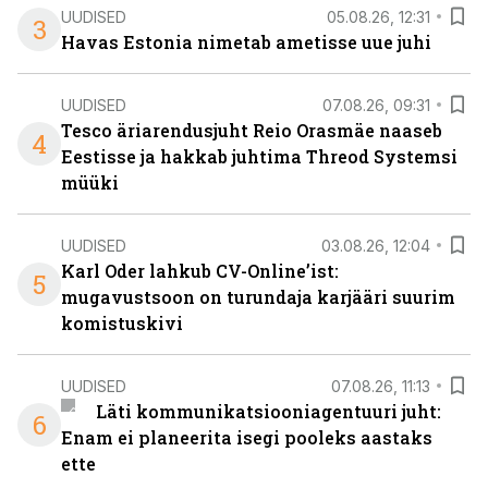
UUDISED
05.08.26, 12:31
3
Havas Estonia nimetab ametisse uue juhi
UUDISED
07.08.26, 09:31
Tesco äriarendusjuht Reio Orasmäe naaseb
4
Eestisse ja hakkab juhtima Threod Systemsi
müüki
UUDISED
03.08.26, 12:04
Karl Oder lahkub CV-Online’ist:
5
mugavustsoon on turundaja karjääri suurim
komistuskivi
UUDISED
07.08.26, 11:13
Läti kommunikatsiooniagentuuri juht:
6
Enam ei planeerita isegi pooleks aastaks
ette