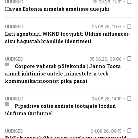
UUDISED
05.08.26, 12:31
Havas Estonia nimetab ametisse uue juhi
UUDISED
05.08.26, 11:07
Läti agentuuri WKND loovjuht: Üldine influencer-
sisu hägustab brändide identiteeti
UUDISED
05.08.26, 09:00
Corpore vahetab põlvkonda | Janno Toots
annab juhtimise uutele inimestele ja teeb
kommunikatsioonist pika pausi
UUDISED
04.08.26, 14:10
Pipedrive ostis endiste töötajate loodud
idufirma Outfunnel
UUDISED
04.08.26, 09:15