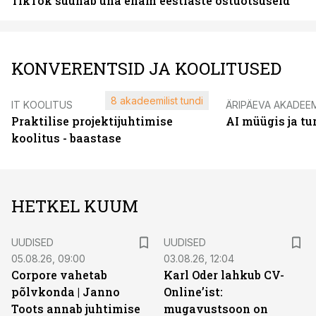
TikTok suunab üha enam eestlaste ostuotsuseid
KONVERENTSID JA KOOLITUSED
8 akadeemilist tundi
IT KOOLITUS
ÄRIPÄEVA AKADEE
Praktilise projektijuhtimise
AI müügis ja t
koolitus - baastase
HETKEL KUUM
UUDISED
UUDISED
05.08.26, 09:00
03.08.26, 12:04
Corpore vahetab
Karl Oder lahkub CV-
põlvkonda | Janno
Online’ist:
Toots annab juhtimise
mugavustsoon on