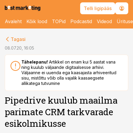
Telli ligipääs
Avaleht
Kõik lood
TOPid
Podcastid
Videod
Üritus
cebook
cebook
Tagasi
Twitter)
Twitter)
08.07.20, 16:05
kedIn
kedIn
Tähelepanu!
Artikkel on enam kui 5 aastat vana
ning kuulub väljaande digitaalsesse arhiivi.
ail
ail
Väljaanne ei uuenda ega kaasajasta arhiveeritud
sisu, mistõttu võib olla vajalik kaasaegsete
k
k
allikatega tutvumine
Pipedrive kuulub maailma
parimate CRM tarkvarade
esikolmikusse