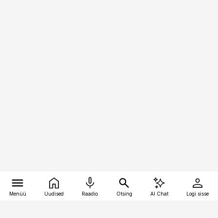
Menüü
Uudised
Raadio
Otsing
AI Chat
Logi sisse