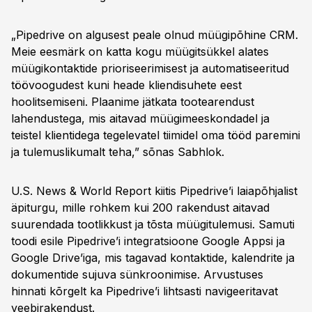
„Pipedrive on algusest peale olnud müügipõhine CRM.
Meie eesmärk on katta kogu müügitsükkel alates
müügikontaktide prioriseerimisest ja automatiseeritud
töövoogudest kuni heade kliendisuhete eest
hoolitsemiseni. Plaanime jätkata tootearendust
lahendustega, mis aitavad müügimeeskondadel ja
teistel klientidega tegelevatel tiimidel oma tööd paremini
ja tulemuslikumalt teha,” sõnas Sabhlok.
U.S. News & World Report kiitis Pipedrive’i laiapõhjalist
äpiturgu, mille rohkem kui 200 rakendust aitavad
suurendada tootlikkust ja tõsta müügitulemusi. Samuti
toodi esile Pipedrive’i integratsioone Google Appsi ja
Google Drive’iga, mis tagavad kontaktide, kalendrite ja
dokumentide sujuva sünkroonimise. Arvustuses
hinnati kõrgelt ka Pipedrive’i lihtsasti navigeeritavat
veebirakendust.