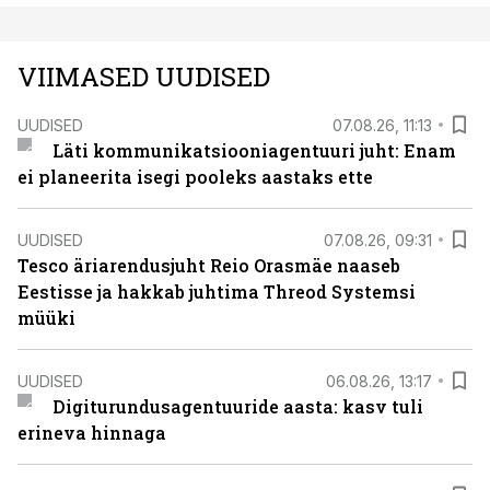
VIIMASED UUDISED
UUDISED
07.08.26, 11:13
Läti kommunikatsiooniagentuuri juht: Enam
ei planeerita isegi pooleks aastaks ette
UUDISED
07.08.26, 09:31
Tesco äriarendusjuht Reio Orasmäe naaseb
Eestisse ja hakkab juhtima Threod Systemsi
müüki
UUDISED
06.08.26, 13:17
Digiturundusagentuuride aasta: kasv tuli
erineva hinnaga