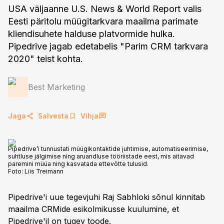
USA väljaanne U.S. News & World Report valis
Eesti päritolu müügitarkvara maailma parimate
kliendisuhete halduse platvormide hulka.
Pipedrive jagab edetabelis "Parim CRM tarkvara
2020" teist kohta.
Best Marketing
Jaga
Salvesta
Vihja
Pipedrive’i tunnustati müügikontaktide juhtimise, automatiseerimise,
suhtluse jälgimise ning aruandluse tööriistade eest, mis aitavad
paremini müüa ning kasvatada ettevõtte tulusid.
Foto:
Liis Treimann
Pipedrive'i uue tegevjuhi Raj Sabhloki sõnul kinnitab
maailma CRMide esikolmikusse kuulumine, et
Pipedrive'il on tugev toode.