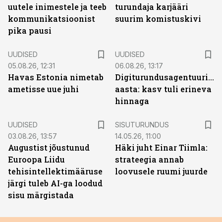
uutele inimestele ja teeb
turundaja karjääri
kommunikatsioonist
suurim komistuskivi
pika pausi
UUDISED
UUDISED
05.08.26, 12:31
06.08.26, 13:17
Havas Estonia nimetab
Digiturundusagentuuride
ametisse uue juhi
aasta: kasv tuli erineva
hinnaga
ST
UUDISED
SISUTURUNDUS
03.08.26, 13:57
14.05.26, 11:00
Augustist jõustunud
Häki juht Einar Tiimla:
Euroopa Liidu
strateegia annab
tehisintellektimääruse
loovusele ruumi juurde
järgi tuleb AI-ga loodud
sisu märgistada