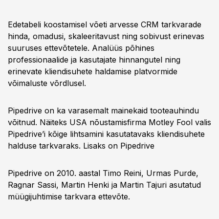
Edetabeli koostamisel võeti arvesse CRM tarkvarade
hinda, omadusi, skaleeritavust ning sobivust erinevas
suuruses ettevõtetele. Analüüs põhines
professionaalide ja kasutajate hinnangutel ning
erinevate kliendisuhete haldamise platvormide
võimaluste võrdlusel.
Pipedrive on ka varasemalt mainekaid tooteauhindu
võitnud. Näiteks USA nõustamisfirma Motley Fool valis
Pipedrive’i kõige lihtsamini kasutatavaks kliendisuhete
halduse tarkvaraks. Lisaks on Pipedrive
Pipedrive on 2010. aastal Timo Reini, Urmas Purde,
Ragnar Sassi, Martin Henki ja Martin Tajuri asutatud
müügijuhtimise tarkvara ettevõte.