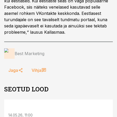
kui eestlased. Kui eestlaste seas on väga populaarne
Facebook, siis näiteks venelased kasutavad selle
asemel rohkem VKontakte keskkonda. Eestlasest
turundajale on see tavaliselt tundmatu portaal, kuna
seda igapäevaselt ei kasutada ja ainuüksi see tekitab
probleeme,“ lausus Kallasmaa.
Best Marketing
Jaga
Vihja
SEOTUD LOOD
ST
14.05.26, 11:00