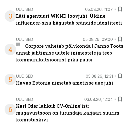
UUDISED
05.08.26, 11:07
3
Läti agentuuri WKND loovjuht: Üldine
influencer-sisu hägustab brändide identiteeti
UUDISED
05.08.26, 09:00
Corpore vahetab põlvkonda | Janno Toots
4
annab juhtimise uutele inimestele ja teeb
kommunikatsioonist pika pausi
UUDISED
05.08.26, 12:31
5
Havas Estonia nimetab ametisse uue juhi
UUDISED
03.08.26, 12:04
Karl Oder lahkub CV-Online’ist:
6
mugavustsoon on turundaja karjääri suurim
komistuskivi