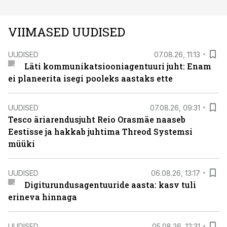
VIIMASED UUDISED
UUDISED
07.08.26, 11:13
Läti kommunikatsiooniagentuuri juht: Enam
ei planeerita isegi pooleks aastaks ette
UUDISED
07.08.26, 09:31
Tesco äriarendusjuht Reio Orasmäe naaseb
Eestisse ja hakkab juhtima Threod Systemsi
müüki
UUDISED
06.08.26, 13:17
Digiturundusagentuuride aasta: kasv tuli
erineva hinnaga
UUDISED
05.08.26, 12:31