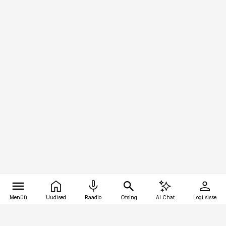
Menüü
Uudised
Raadio
Otsing
AI Chat
Logi sisse