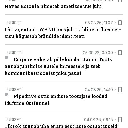
Havas Estonia nimetab ametisse uue juhi
UUDISED
05.08.26, 11:07
Läti agentuuri WKND loovjuht: Üldine influencer-
sisu hägustab brändide identiteeti
UUDISED
05.08.26, 09:00
Corpore vahetab põlvkonda | Janno Toots
annab juhtimise uutele inimestele ja teeb
kommunikatsioonist pika pausi
UUDISED
04.08.26, 14:10
Pipedrive ostis endiste töötajate loodud
idufirma Outfunnel
UUDISED
04.08.26, 09:15
TikTok suunab üha enam eestlaste ostuotsuseid