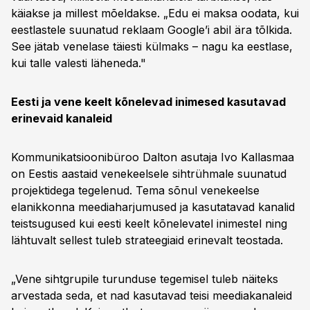
käiakse ja millest mõeldakse. „Edu ei maksa oodata, kui
eestlastele suunatud reklaam Google’i abil ära tõlkida.
See jätab venelase täiesti külmaks – nagu ka eestlase,
kui talle valesti läheneda."
Eesti ja vene keelt kõnelevad inimesed kasutavad
erinevaid kanaleid
Kommunikatsioonibüroo Dalton asutaja Ivo Kallasmaa
on Eestis aastaid venekeelsele sihtrühmale suunatud
projektidega tegelenud. Tema sõnul venekeelse
elanikkonna meediaharjumused ja kasutatavad kanalid
teistsugused kui eesti keelt kõnelevatel inimestel ning
lähtuvalt sellest tuleb strateegiaid erinevalt teostada.
„Vene sihtgrupile turunduse tegemisel tuleb näiteks
arvestada seda, et nad kasutavad teisi meediakanaleid