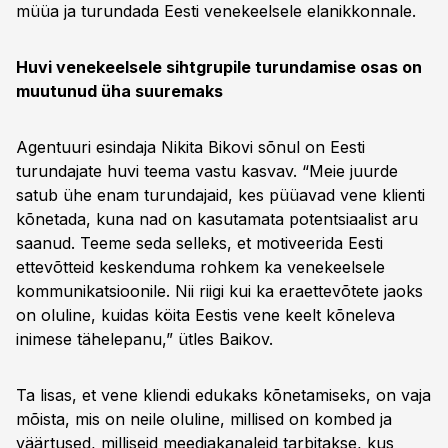
müüa ja turundada Eesti venekeelsele elanikkonnale.
Huvi venekeelsele sihtgrupile turundamise osas on
muutunud üha suuremaks
Agentuuri esindaja Nikita Bikovi sõnul on Eesti
turundajate huvi teema vastu kasvav. “Meie juurde
satub ühe enam turundajaid, kes püüavad vene klienti
kõnetada, kuna nad on kasutamata potentsiaalist aru
saanud. Teeme seda selleks, et motiveerida Eesti
ettevõtteid keskenduma rohkem ka venekeelsele
kommunikatsioonile. Nii riigi kui ka eraettevõtete jaoks
on oluline, kuidas köita Eestis vene keelt kõneleva
inimese tähelepanu,” ütles Baikov.
Ta lisas, et vene kliendi edukaks kõnetamiseks, on vaja
mõista, mis on neile oluline, millised on kombed ja
väärtused, milliseid meediakanaleid tarbitakse, kus