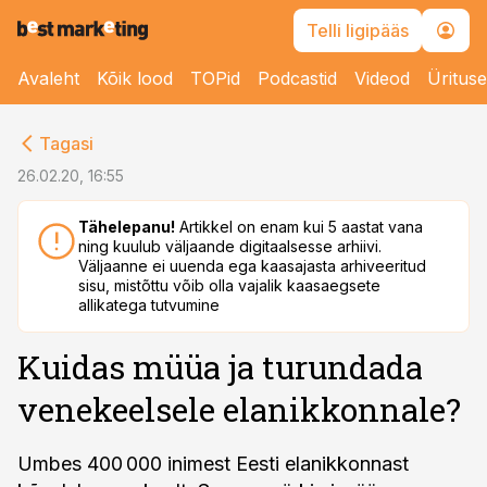
Telli ligipääs
Avaleht
Kõik lood
TOPid
Podcastid
Videod
Üritus
cebook
cebook
Tagasi
Twitter)
Twitter)
26.02.20, 16:55
kedIn
kedIn
Tähelepanu!
Artikkel on enam kui 5 aastat vana
ning kuulub väljaande digitaalsesse arhiivi.
ail
ail
Väljaanne ei uuenda ega kaasajasta arhiveeritud
sisu, mistõttu võib olla vajalik kaasaegsete
k
k
allikatega tutvumine
Kuidas müüa ja turundada
venekeelsele elanikkonnale?
Umbes 400 000 inimest Eesti elanikkonnast