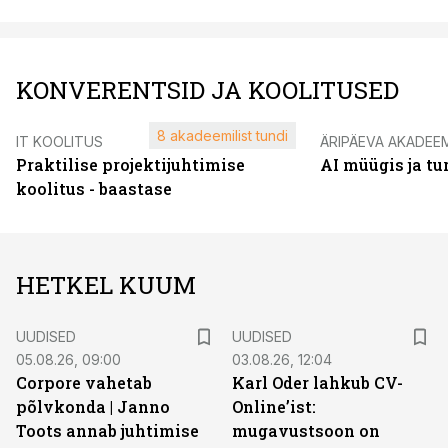
KONVERENTSID JA KOOLITUSED
8 akadeemilist tundi
IT KOOLITUS
ÄRIPÄEVA AKADEE
Praktilise projektijuhtimise
AI müügis ja t
koolitus - baastase
HETKEL KUUM
UUDISED
UUDISED
05.08.26, 09:00
03.08.26, 12:04
Corpore vahetab
Karl Oder lahkub CV-
põlvkonda | Janno
Online’ist:
Toots annab juhtimise
mugavustsoon on