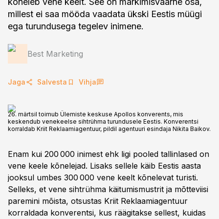
kõneleb vene keelt. See on märkimisväärne osa,
millest ei saa mööda vaadata ükski Eestis müügi
ega turundusega tegelev inimene.
Best Marketing
Jaga
Salvesta
Vihja
26. märtsil toimub Ülemiste keskuse Apollos konverents, mis
keskendub venekeelse sihtrühma turundusele Eestis. Konverentsi
korraldab Kriit Reklaamiagentuur, pildil agentuuri esindaja Nikita Baikov.
Enam kui 200 000 inimest ehk ligi pooled tallinlased on
vene keele kõnelejad. Lisaks sellele käib Eestis aasta
jooksul umbes 300 000 vene keelt kõnelevat turisti.
Selleks, et vene sihtrühma käitumismustrit ja mõtteviisi
paremini mõista, otsustas Kriit Reklaamiagentuur
korraldada konverentsi, kus räägitakse sellest, kuidas