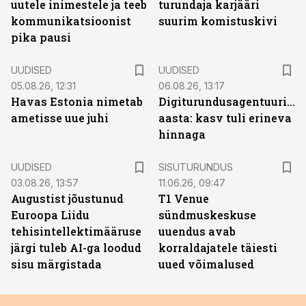
uutele inimestele ja teeb
turundaja karjääri
kommunikatsioonist
suurim komistuskivi
pika pausi
UUDISED
UUDISED
05.08.26, 12:31
06.08.26, 13:17
Havas Estonia nimetab
Digiturundusagentuuride
ametisse uue juhi
aasta: kasv tuli erineva
hinnaga
ST
UUDISED
SISUTURUNDUS
03.08.26, 13:57
11.06.26, 09:47
Augustist jõustunud
T1 Venue
Euroopa Liidu
sündmuskeskuse
tehisintellektimääruse
uuendus avab
järgi tuleb AI-ga loodud
korraldajatele täiesti
sisu märgistada
uued võimalused