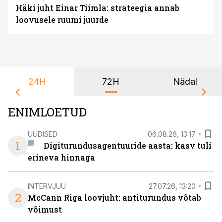
Häki juht Einar Tiimla: strateegia annab
loovusele ruumi juurde
24H
72H
Nädal
ENIMLOETUD
UUDISED
06.08.26, 13:17
1
Digiturundusagentuuride aasta: kasv tuli
erineva hinnaga
INTERVJUU
27.07.26, 13:20
2
McCann Riga loovjuht: antiturundus võtab
võimust