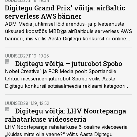
UUDISED
27.11.19, 19:34
Digitegu Grand Prix’ võitja: airBaltic
serverless AWS bänner
ADM Media juhtimisel lõid arendus- ja pilveteenuste
üksused koostöös MBD’ga airBalticule serverless AWS
bänneri, mis võitis Aasta Digitegu konkursil nii online-
reklaami kategooria kui ka peaauhinna Grand Prix,
millele kandideerisid kõikide kategooriate võitjad.
UUDISED
27.11.19, 19:25
Digitegu võitja – juturobot Spobo
Nobel Creative’i ja FCR Media poolt Sportlandile
tehtud messengeri juturobot Spobo võitis Aasta
Digitegu konkursil sotsiaalmeedia reklaami kategooria
auhinna.
UUDISED
28.11.19, 12:52
Digitegu võitja: LHV Noortepanga
rahatarkuse videoseeria
LHV Noortepanga rahatarkuse 6-osaline videoseeria
„Kuidas mitte olla vaene?“ võitis Aasta Digitegu