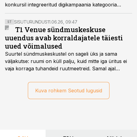
konkursil integreeritud digikampaania kategooria
auhinna.
SISUTURUNDUS
11.06.26, 09:47
ST
T1 Venue sündmuskeskuse
uuendus avab korraldajatele täiesti
uued võimalused
Suurtel sündmuskeskustel on sageli üks ja sama
väljakutse: ruumi on küll palju, kuid mitte iga üritus ei
vaja korraga tuhandeid ruutmeetreid. Samal ajal
soovivad ettevõtted ja korraldajad üha enam
paindlikkust – võimalust ühendada konverents, gala,
töötoad, meelelahutus ja võrgustumine tervikuks, ilma
Kuva rohkem Seotud lugusid
et peaks kasutama mitut erinevat asukohta. T1
keskuses tegutsev sündmuskeskus T1 Venue on just
nendele vajadustele vastanud uuendusega, mis pakub
senisest oluliselt rohkem lahendusi.