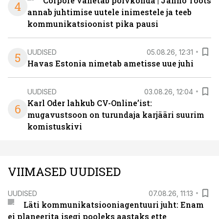
Corpore vahetab põlvkonda | Janno Toots
4
annab juhtimise uutele inimestele ja teeb
kommunikatsioonist pika pausi
UUDISED
05.08.26, 12:31
5
Havas Estonia nimetab ametisse uue juhi
UUDISED
03.08.26, 12:04
Karl Oder lahkub CV-Online’ist:
6
mugavustsoon on turundaja karjääri suurim
komistuskivi
VIIMASED UUDISED
UUDISED
07.08.26, 11:13
Läti kommunikatsiooniagentuuri juht: Enam
ei planeerita isegi pooleks aastaks ette