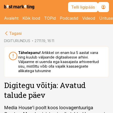
Telli ligipääs
Avaleht
Kõik lood
TOPid
Podcastid
Videod
Üritus
cebook
Tagasi
Twitter)
DIGITURUNDUS
27.11.19, 16:11
kedIn
Tähelepanu!
Artikkel on enam kui 5 aastat vana
ning kuulub väljaande digitaalsesse arhiivi.
ail
Väljaanne ei uuenda ega kaasajasta arhiveeritud
sisu, mistõttu võib olla vajalik kaasaegsete
k
allikatega tutvumine
Digitegu võitja: Avatud
talude päev
Media House’i poolt koos loovagentuuriga