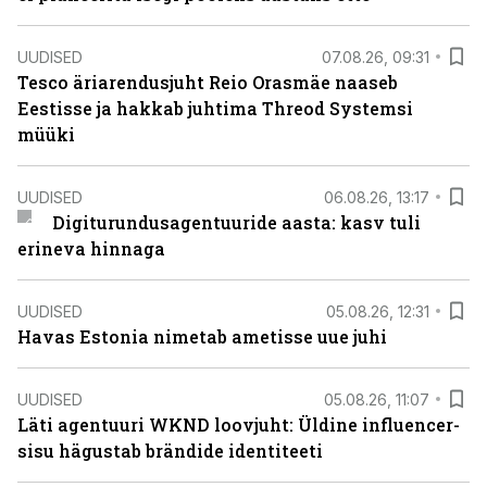
UUDISED
07.08.26, 09:31
Tesco äriarendusjuht Reio Orasmäe naaseb
Eestisse ja hakkab juhtima Threod Systemsi
müüki
UUDISED
06.08.26, 13:17
Digiturundusagentuuride aasta: kasv tuli
erineva hinnaga
UUDISED
05.08.26, 12:31
Havas Estonia nimetab ametisse uue juhi
UUDISED
05.08.26, 11:07
Läti agentuuri WKND loovjuht: Üldine influencer-
sisu hägustab brändide identiteeti