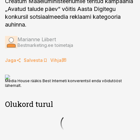
Creatum Maaeluministeeriumile tehtud kampaania
„Avatud talude päev“ võitis Aasta Digitegu
konkursil sotsiaalmeedia reklaami kategooria
auhinna.
Marianne Liibert
Bestmarketing.ee toimetaja
Jaga
Salvesta
Vihja
Media House rääkis Best Interneti konverentsil enda võidutööst
lähemalt.
Olukord turul