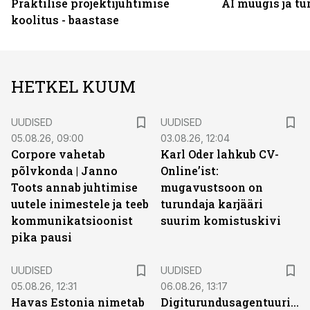
Praktilise projektijuhtimise
AI müügis ja t
koolitus - baastase
HETKEL KUUM
UUDISED
UUDISED
05.08.26, 09:00
03.08.26, 12:04
Corpore vahetab
Karl Oder lahkub CV-
põlvkonda | Janno
Online’ist:
Toots annab juhtimise
mugavustsoon on
uutele inimestele ja teeb
turundaja karjääri
kommunikatsioonist
suurim komistuskivi
pika pausi
UUDISED
UUDISED
05.08.26, 12:31
06.08.26, 13:17
Havas Estonia nimetab
Digiturundusagentuuride