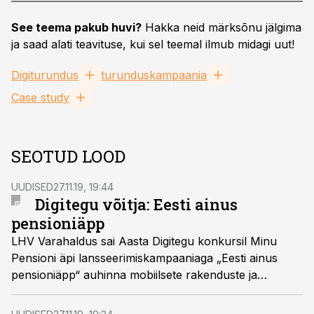
See teema pakub huvi?
Hakka neid märksõnu jälgima
ja saad alati teavituse, kui sel teemal ilmub midagi uut!
Digiturundus
turunduskampaania
Case study
SEOTUD LOOD
UUDISED
27.11.19, 19:44
Digitegu võitja: Eesti ainus
pensioniäpp
LHV Varahaldus sai Aasta Digitegu konkursil Minu
Pensioni äpi lansseerimiskampaaniaga „Eesti ainus
pensioniäpp“ auhinna mobiilsete rakenduste ja
reklaamide kategoorias.