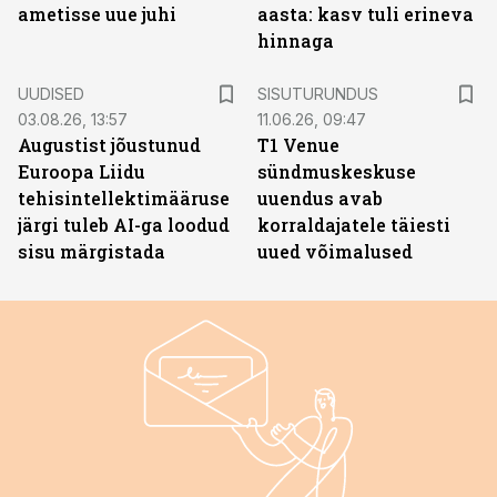
ametisse uue juhi
aasta: kasv tuli erineva
hinnaga
ST
UUDISED
SISUTURUNDUS
03.08.26, 13:57
11.06.26, 09:47
Augustist jõustunud
T1 Venue
Euroopa Liidu
sündmuskeskuse
tehisintellektimääruse
uuendus avab
järgi tuleb AI-ga loodud
korraldajatele täiesti
sisu märgistada
uued võimalused