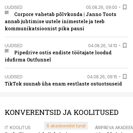
UUDISED
05.08.26, 09:00
Corpore vahetab põlvkonda | Janno Toots
annab juhtimise uutele inimestele ja teeb
kommunikatsioonist pika pausi
UUDISED
04.08.26, 14:10
Pipedrive ostis endiste töötajate loodud
idufirma Outfunnel
UUDISED
04.08.26, 09:15
TikTok suunab üha enam eestlaste ostuotsuseid
KONVERENTSID JA KOOLITUSED
8 akadeemilist tundi
IT KOOLITUS
ÄRIPÄEVA AKADEE