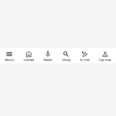
Menüü
Uudised
Raadio
Otsing
AI Chat
Logi sisse
Vana-Lõuna 39/1, 19094 Tallinn
(+372) 667 0111
bestmarketing@best-marketing.ee
Telli
Reklaam