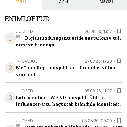
24H
72H
Nädal
ENIMLOETUD
UUDISED
06.08.26, 13:17
1
Digiturundusagentuuride aasta: kasv tuli
erineva hinnaga
INTERVJUU
27.07.26, 13:20
2
McCann Riga loovjuht: antiturundus võtab
võimust
UUDISED
05.08.26, 11:07
3
Läti agentuuri WKND loovjuht: Üldine
influencer-sisu hägustab brändide identiteeti
UUDISED
05.08.26, 09:00