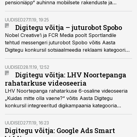
pensioniäpp“ auhinna mobiilsete rakenduste ja
reklaamide kategoorias.
UUDISED
27.11.19, 19:25
Digitegu võitja – juturobot Spobo
Nobel Creative’i ja FCR Media poolt Sportlandile
tehtud messengeri juturobot Spobo võitis Aasta
Digitegu konkursil sotsiaalmeedia reklaami kategooria
auhinna.
UUDISED
28.11.19, 12:52
Digitegu võitja: LHV Noortepanga
rahatarkuse videoseeria
LHV Noortepanga rahatarkuse 6-osaline videoseeria
„Kuidas mitte olla vaene?“ võitis Aasta Digitegu
konkursil integreeritud digikampaania kategooria
auhinna.
UUDISED
27.11.19, 16:23
Digitegu võitja: Google Ads Smart