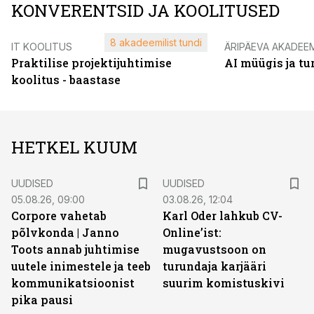
KONVERENTSID JA KOOLITUSED
8 akadeemilist tundi
IT KOOLITUS
ÄRIPÄEVA AKADEE
Praktilise projektijuhtimise
AI müügis ja t
koolitus - baastase
HETKEL KUUM
UUDISED
UUDISED
05.08.26, 09:00
03.08.26, 12:04
Corpore vahetab
Karl Oder lahkub CV-
põlvkonda | Janno
Online’ist:
Toots annab juhtimise
mugavustsoon on
uutele inimestele ja teeb
turundaja karjääri
kommunikatsioonist
suurim komistuskivi
pika pausi