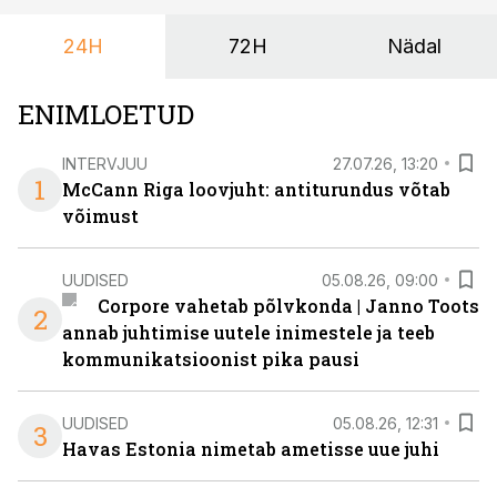
24H
72H
Nädal
ENIMLOETUD
INTERVJUU
27.07.26, 13:20
1
McCann Riga loovjuht: antiturundus võtab
võimust
UUDISED
05.08.26, 09:00
Corpore vahetab põlvkonda | Janno Toots
2
annab juhtimise uutele inimestele ja teeb
kommunikatsioonist pika pausi
UUDISED
05.08.26, 12:31
3
Havas Estonia nimetab ametisse uue juhi