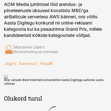
ADM Media juhtimisel lõid arendus- ja
pilveteenuste üksused koostöös MBD’ga
airBalticule serverless AWS bänneri, mis võitis
Aasta Digitegu konkursil nii online-reklaami
kategooria kui ka peaauhinna Grand Prix, millele
kandideerisid kõikide kategooriate võitjad.
Marianne Liibert
Bestmarketing.ee toimetaja
Jaga
Salvesta
Vihja
Ailar Jüriado Best Interneti konverentsil Aasta Digitegu auhinda vastu
võtmas
Olukord turul