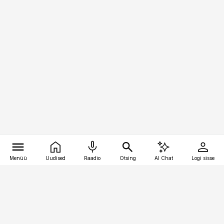
Menüü
Uudised
Raadio
Otsing
AI Chat
Logi sisse
Vana-Lõuna 39/1, 19094 Tallinn
(+372) 667 0111