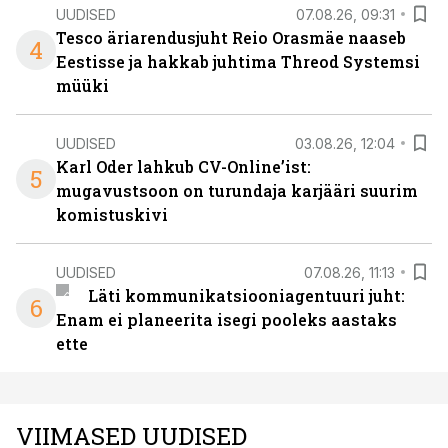
UUDISED
07.08.26, 09:31
Tesco äriarendusjuht Reio Orasmäe naaseb
4
Eestisse ja hakkab juhtima Threod Systemsi
müüki
UUDISED
03.08.26, 12:04
Karl Oder lahkub CV-Online’ist:
5
mugavustsoon on turundaja karjääri suurim
komistuskivi
UUDISED
07.08.26, 11:13
Läti kommunikatsiooniagentuuri juht:
6
Enam ei planeerita isegi pooleks aastaks
ette
VIIMASED UUDISED