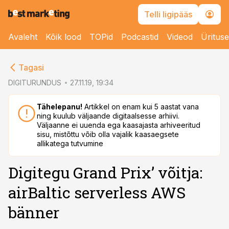
Telli ligipääs
Avaleht
Kõik lood
TOPid
Podcastid
Videod
Üritus
cebook
Tagasi
Twitter)
DIGITURUNDUS
27.11.19, 19:34
kedIn
Tähelepanu!
Artikkel on enam kui 5 aastat vana
ning kuulub väljaande digitaalsesse arhiivi.
ail
Väljaanne ei uuenda ega kaasajasta arhiveeritud
sisu, mistõttu võib olla vajalik kaasaegsete
k
allikatega tutvumine
Digitegu Grand Prix’ võitja:
airBaltic serverless AWS
bänner