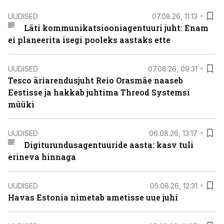
UUDISED
07.08.26, 11:13
Läti kommunikatsiooniagentuuri juht: Enam
ei planeerita isegi pooleks aastaks ette
UUDISED
07.08.26, 09:31
Tesco äriarendusjuht Reio Orasmäe naaseb
Eestisse ja hakkab juhtima Threod Systemsi
müüki
UUDISED
06.08.26, 13:17
Digiturundusagentuuride aasta: kasv tuli
erineva hinnaga
UUDISED
05.08.26, 12:31
Havas Estonia nimetab ametisse uue juhi