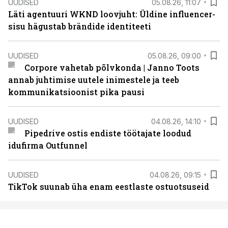
UUDISED
05.08.26, 11:07
Läti agentuuri WKND loovjuht: Üldine influencer-
sisu hägustab brändide identiteeti
UUDISED
05.08.26, 09:00
Corpore vahetab põlvkonda | Janno Toots
annab juhtimise uutele inimestele ja teeb
kommunikatsioonist pika pausi
UUDISED
04.08.26, 14:10
Pipedrive ostis endiste töötajate loodud
idufirma Outfunnel
UUDISED
04.08.26, 09:15
TikTok suunab üha enam eestlaste ostuotsuseid