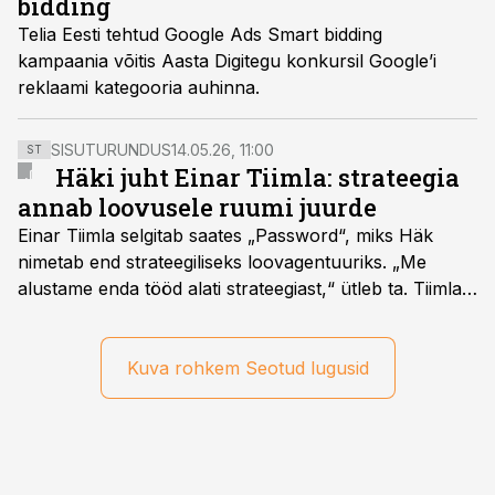
bidding
Telia Eesti tehtud Google Ads Smart bidding
kampaania võitis Aasta Digitegu konkursil Google’i
reklaami kategooria auhinna.
SISUTURUNDUS
14.05.26, 11:00
ST
Häki juht Einar Tiimla: strateegia
annab loovusele ruumi juurde
Einar Tiimla selgitab saates „Password“, miks Häk
nimetab end strateegiliseks loovagentuuriks. „Me
alustame enda tööd alati strateegiast,“ ütleb ta. Tiimla
sõnul aitab põhjalik eeltöö vältida olukorda, kus klient
hakkab alles esimeste visuaalide pealt mõtlema, mida
ta tegelikult tahab.
Kuva rohkem Seotud lugusid