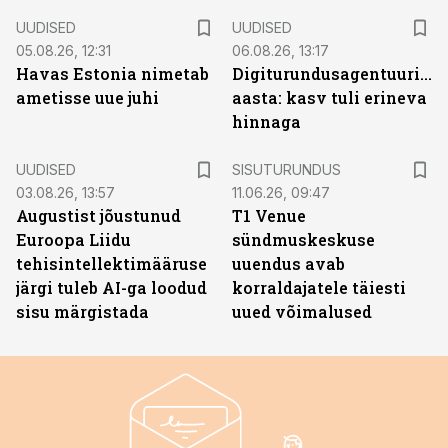
UUDISED
UUDISED
05.08.26, 12:31
06.08.26, 13:17
Havas Estonia nimetab
Digiturundusagentuuride
ametisse uue juhi
aasta: kasv tuli erineva
hinnaga
ST
UUDISED
SISUTURUNDUS
03.08.26, 13:57
11.06.26, 09:47
Augustist jõustunud
T1 Venue
Euroopa Liidu
sündmuskeskuse
tehisintellektimääruse
uuendus avab
järgi tuleb AI-ga loodud
korraldajatele täiesti
sisu märgistada
uued võimalused