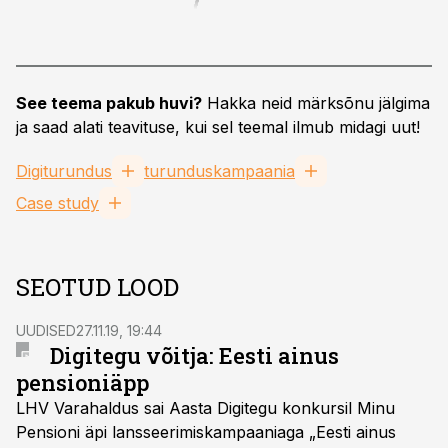
See teema pakub huvi?
Hakka neid märksõnu jälgima
ja saad alati teavituse, kui sel teemal ilmub midagi uut!
Digiturundus
turunduskampaania
Case study
SEOTUD LOOD
UUDISED
27.11.19, 19:44
Digitegu võitja: Eesti ainus
pensioniäpp
LHV Varahaldus sai Aasta Digitegu konkursil Minu
Pensioni äpi lansseerimiskampaaniaga „Eesti ainus