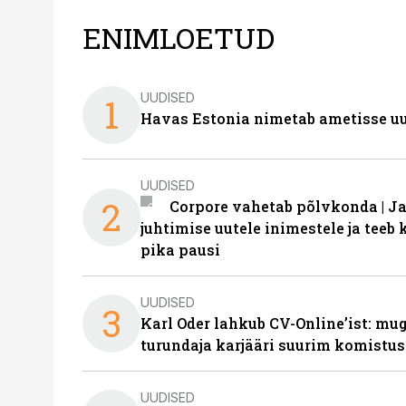
ENIMLOETUD
UUDISED
1
Havas Estonia nimetab ametisse uu
UUDISED
2
Corpore vahetab põlvkonda | J
juhtimise uutele inimestele ja tee
pika pausi
UUDISED
3
Karl Oder lahkub CV-Online’ist: m
turundaja karjääri suurim komistus
UUDISED