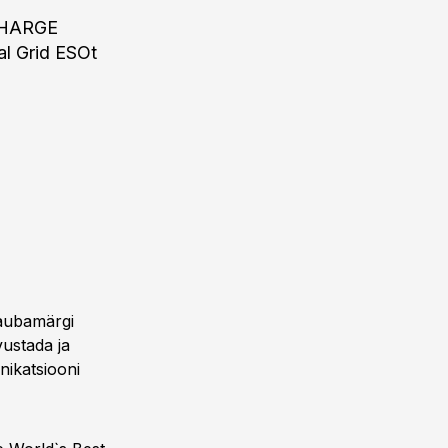
 CHARGE
al Grid ESOt
kaubamärgi
vustada ja
nikatsiooni