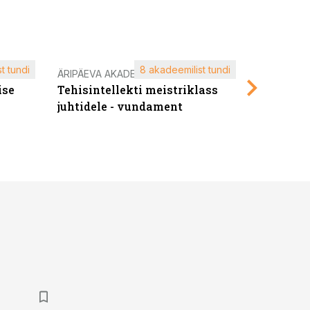
t tundi
8 akadeemilist tundi
ÄRIPÄEVA AKADEEMIA
ÄRIPÄEVA 
ise
Tehisintellekti meistriklass
Edukate f
juhtidele - vundament
kliendiü