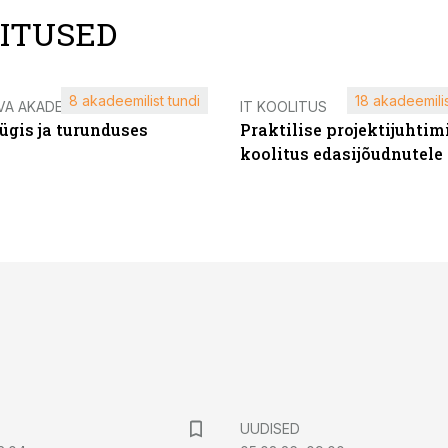
LITUSED
8 akadeemilist tundi
18 akadeemilis
VA AKADEEMIA
IT KOOLITUS
ügis ja turunduses
Praktilise projektijuhtim
koolitus edasijõudnutele
UUDISED