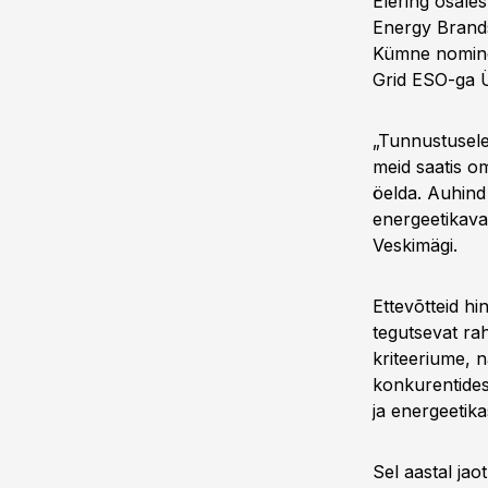
Elering osale
Energy Brands
Kümne nominen
Grid ESO-ga Ü
„Tunnustusele 
meid saatis o
öelda. Auhind 
energeetikava
Veskimägi.
Ettevõtteid h
tegutsevat rah
kriteeriume, n
konkurentides
ja energeetika
Sel aastal j