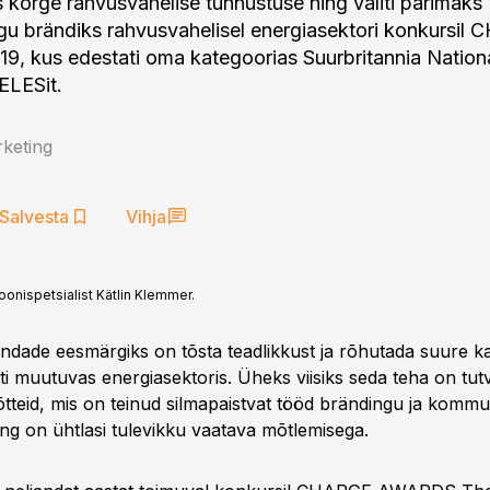
is kõrge rahvusvahelise tunnustuse ning valiti parimaks
u brändiks rahvusvahelisel energiasektori konkursil
 kus edestati oma kategoorias Suurbritannia Nation
ELESit.
keting
Salvesta
Vihja
oonispetsialist Kätlin Klemmer.
dade eesmärgiks on tõsta teadlikkust ja rõhutada suure 
esti muutuvas energiasektoris. Üheks viisiks seda teha on tut
õtteid, mis on teinud silmapaistvat tööd brändingu ja kommu
ng on ühtlasi tulevikku vaatava mõtlemisega.