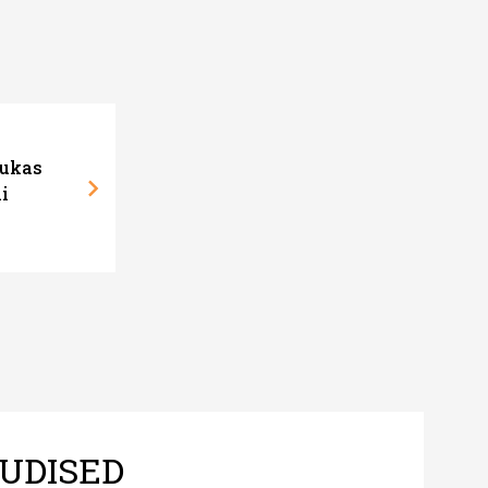
sukas
i
UDISED