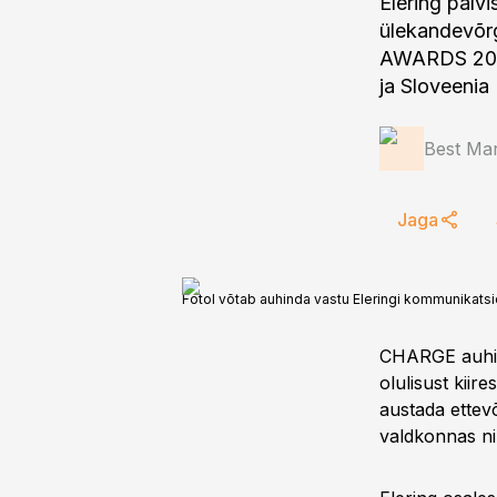
Elering pälv
ülekandevõrg
AWARDS 2019,
ja Sloveenia 
Best Mar
Jaga
Fotol võtab auhinda vastu Eleringi kommunikatsi
CHARGE auhin
olulisust kiir
austada ettev
valdkonnas ni