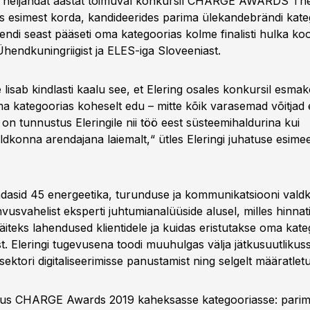
s neljandat aastat toimuval konkursil CHARGE AWARDS The
 esimest korda, kandideerides parima ülekandebrändi kate
di seast pääseti oma kategoorias kolme finalisti hulka ko
hendkuningriigist ja ELES-iga Sloveeniast.
lisab kindlasti kaalu see, et Elering osales konkursil esmak
ma kategoorias koheselt edu – mitte kõik varasemad võitjad
on tunnustus Eleringile nii töö eest süsteemihaldurina kui
ldkonna arendajana laiemalt,“ ütles Eleringi juhatuse esime
indasid 45 energeetika, turunduse ja kommunikatsiooni val
vusvahelist eksperti juhtumianalüüside alusel, milles hinnat
äiteks lahendused klientidele ja kuidas eristutakse oma kat
t. Eleringi tugevusena toodi muuhulgas välja jätkusuutliku
sektori digitaliseerimisse panustamist ning selgelt määratlet
aotus CHARGE Awards 2019 kaheksasse kategooriasse: pari