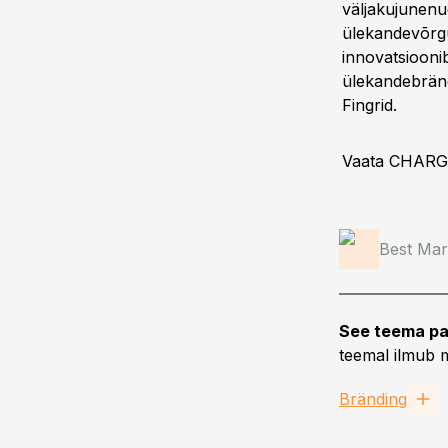
väljakujunenu
ülekandevõrgu
innovatsiooni
ülekandebränd
Fingrid.
Vaata CHARG
Best Mar
See teema pa
teemal ilmub m
Bränding