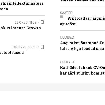
tehisintellektimääruse
stada
SAATED
Priit Kallas: järgm
22.07.26, 11:53
ajutööst
lahkus Intense Growth
UUDISED
Augustist jõustunud Eu
04.08.26, 09:15
tuleb AI-ga loodud sis
ostuotsuseid
UUDISED
Karl Oder lahkub CV-On
karjääri suurim komist