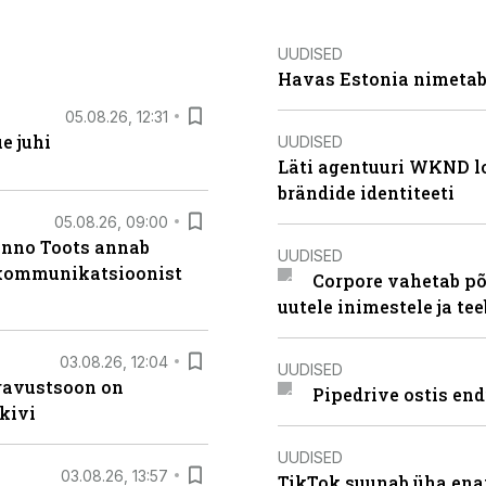
UUDISED
Havas Estonia nimetab 
05.08.26, 12:31
e juhi
UUDISED
Läti agentuuri WKND lo
brändide identiteeti
05.08.26, 09:00
anno Toots annab
UUDISED
b kommunikatsioonist
Corpore vahetab põ
uutele inimestele ja t
03.08.26, 12:04
UUDISED
ugavustsoon on
Pipedrive ostis end
kivi
UUDISED
03.08.26, 13:57
TikTok suunab üha ena