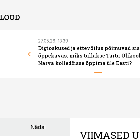
 LOOD
27.05.26, 13:39
Digioskused ja ettevõtlus põimuvad si
õppekavas: miks tullakse Tartu Ülikool
Narva kolledžisse õppima üle Eesti?
Nädal
VIIMASED U