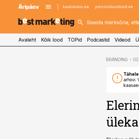
kaubandus.ee
personaliuudised.ee
kinnisvarauudised.ee
imelineajalugu.ee
logistikauudised.ee
imelineteadus.ee
Avaleht
Kõik lood
TOPid
Podcastid
Videod
Ü
cebook
cebook
BRÄNDING
02.
Twitter)
Twitter)
Tähele
kedIn
kedIn
arhiivi
kaasaeg
ail
ail
Eleri
k
k
üleka