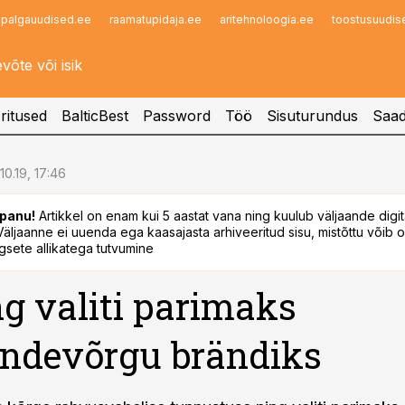
palgauudised.ee
raamatupidaja.ee
aritehnoloogia.ee
toostusuudis
Infopank
Radar
ritused
BalticBest
Password
Töö
Sisuturundus
Saad
10.19, 17:46
panu!
Artikkel on enam kui 5 aastat vana ning kuulub väljaande digi
. Väljaanne ei uuenda ega kaasajasta arhiveeritud sisu, mistõttu võib ol
sete allikatega tutvumine
ng valiti parimaks
ndevõrgu brändiks