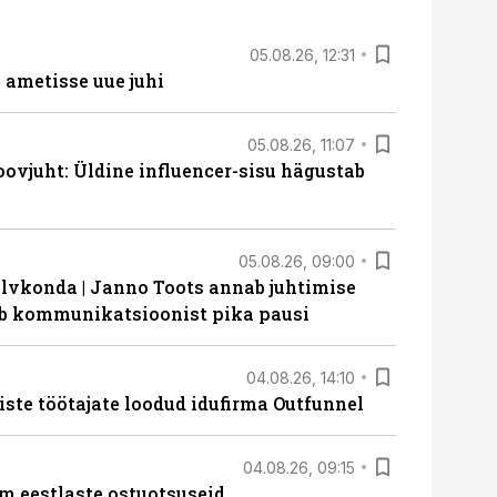
05.08.26, 12:31
ametisse uue juhi
05.08.26, 11:07
ovjuht: Üldine influencer-sisu hägustab
05.08.26, 09:00
lvkonda | Janno Toots annab juhtimise
eeb kommunikatsioonist pika pausi
04.08.26, 14:10
iste töötajate loodud idufirma Outfunnel
04.08.26, 09:15
m eestlaste ostuotsuseid