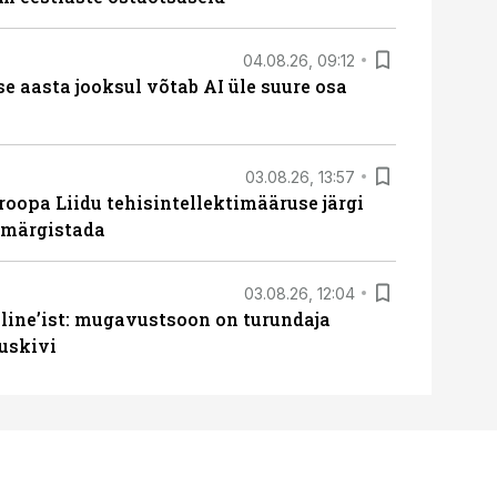
04.08.26, 09:12
ise aasta jooksul võtab AI üle suure osa
03.08.26, 13:57
roopa Liidu tehisintellektimääruse järgi
u märgistada
03.08.26, 12:04
line’ist: mugavustsoon on turundaja
uskivi