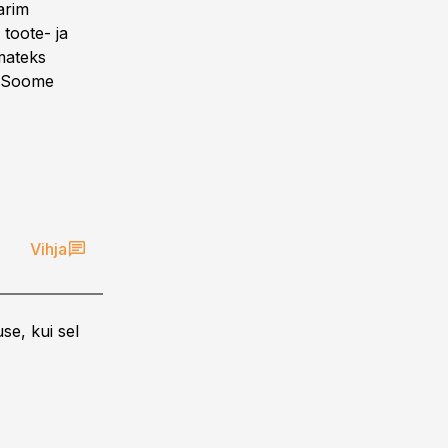
arim
toote- ja
mateks
a Soome
Vihja
se, kui sel