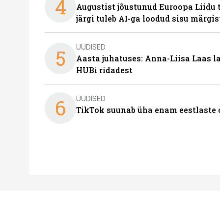
4
Augustist jõustunud Euroopa Liidu 
järgi tuleb AI-ga loodud sisu märgi
UUDISED
5
Aasta juhatuses: Anna-Liisa Laas 
HUBi ridadest
UUDISED
6
TikTok suunab üha enam eestlaste 