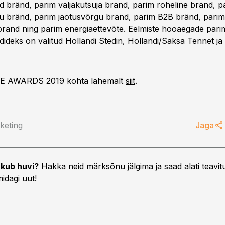
d bränd, parim väljakutsuja bränd, parim roheline bränd, p
 bränd, parim jaotusvõrgu bränd, parim B2B bränd, parim 
bränd ning parim energiaettevõte. Eelmiste hooaegade pari
ideks on valitud Hollandi Stedin, Hollandi/Saksa Tennet j
E AWARDS 2019 kohta lähemalt
siit
.
keting
Jaga
kub huvi?
Hakka neid märksõnu jälgima ja saad alati teavitu
idagi uut!