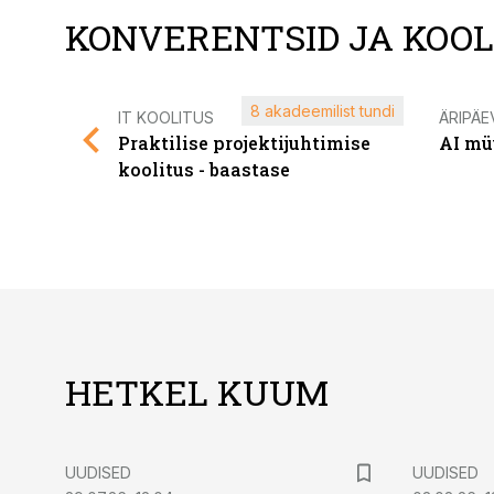
KONVERENTSID JA KOO
8 akadeemilist tundi
IT KOOLITUS
ÄRIPÄE
Praktilise projektijuhtimise
AI mü
koolitus - baastase
HETKEL KUUM
UUDISED
UUDISED