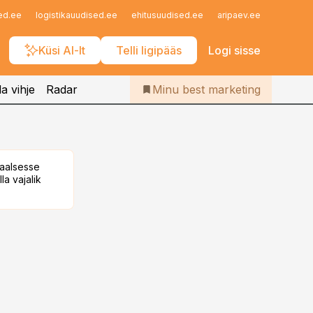
Iseteenindus
ed.ee
logistikauudised.ee
ehitusuudised.ee
aripaev.ee
finantsu
Telli Bestmarketing
Küsi AI-lt
Telli ligipääs
Logi sisse
a vihje
Radar
Minu best marketing
taalsesse
la vajalik