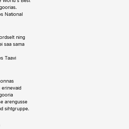
 World`s Best
goorias.
os National
ordselt ning
 ei saa sama
es Taavi
dkonnas
i erinevaid
egooria
sse arengusse
ud sihtgruppe.
m