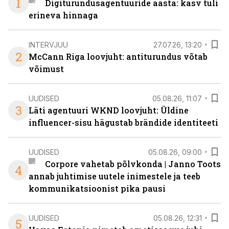
1
Digiturundusagentuuride aasta: kasv tuli
erineva hinnaga
INTERVJUU
27.07.26, 13:20
2
McCann Riga loovjuht: antiturundus võtab
võimust
UUDISED
05.08.26, 11:07
3
Läti agentuuri WKND loovjuht: Üldine
influencer-sisu hägustab brändide identiteeti
UUDISED
05.08.26, 09:00
Corpore vahetab põlvkonda | Janno Toots
4
annab juhtimise uutele inimestele ja teeb
kommunikatsioonist pika pausi
UUDISED
05.08.26, 12:31
5