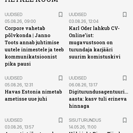
UUDISED
UUDISED
05.08.26, 09:00
03.08.26, 12:04
Corpore vahetab
Karl Oder lahkub CV-
põlvkonda | Janno
Online’ist:
Toots annab juhtimise
mugavustsoon on
uutele inimestele ja teeb
turundaja karjääri
kommunikatsioonist
suurim komistuskivi
pika pausi
UUDISED
UUDISED
05.08.26, 12:31
06.08.26, 13:17
Havas Estonia nimetab
Digiturundusagentuuride
ametisse uue juhi
aasta: kasv tuli erineva
hinnaga
ST
UUDISED
SISUTURUNDUS
03.08.26, 13:57
14.05.26, 11:00