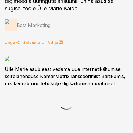
digimeedia uuringute ärisuuna juhina asus sel
sügisel tööle Ülle Marie Kalda.
Best Marketing
Jaga
Salvesta
Vihja
Ülle Marie asub eest vedama uue internetikäitumise
seirelahenduse KantarMetrix lansseerimist Baltikumis,
mis keerab uue lehekülje digikäitumise mõõtmisel.