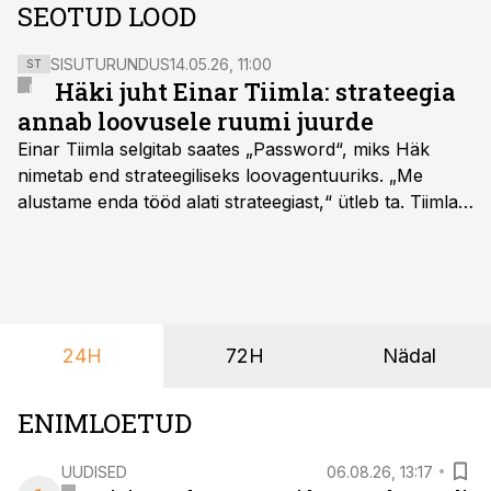
SEOTUD LOOD
SISUTURUNDUS
14.05.26, 11:00
ST
Häki juht Einar Tiimla: strateegia
annab loovusele ruumi juurde
Einar Tiimla selgitab saates „Password“, miks Häk
nimetab end strateegiliseks loovagentuuriks. „Me
alustame enda tööd alati strateegiast,“ ütleb ta. Tiimla
sõnul aitab põhjalik eeltöö vältida olukorda, kus klient
hakkab alles esimeste visuaalide pealt mõtlema, mida
ta tegelikult tahab.
24H
72H
Nädal
ENIMLOETUD
UUDISED
06.08.26, 13:17