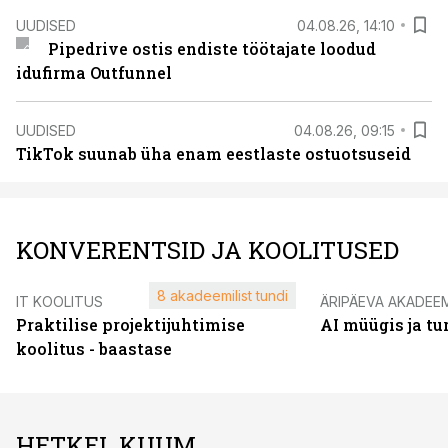
UUDISED
04.08.26, 14:10
Pipedrive ostis endiste töötajate loodud
idufirma Outfunnel
UUDISED
04.08.26, 09:15
TikTok suunab üha enam eestlaste ostuotsuseid
KONVERENTSID JA KOOLITUSED
8 akadeemilist tundi
IT KOOLITUS
ÄRIPÄEVA AKADEE
Praktilise projektijuhtimise
AI müügis ja t
koolitus - baastase
HETKEL KUUM