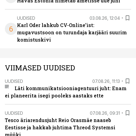
Havas Estonia nimetab ametisse uue juhi
UUDISED
03.08.26, 12:04
Karl Oder lahkub CV-Online’ist:
6
mugavustsoon on turundaja karjääri suurim
komistuskivi
VIIMASED UUDISED
UUDISED
07.08.26, 11:13
Läti kommunikatsiooniagentuuri juht: Enam
ei planeerita isegi pooleks aastaks ette
UUDISED
07.08.26, 09:31
Tesco äriarendusjuht Reio Orasmäe naaseb
Eestisse ja hakkab juhtima Threod Systemsi
müüki