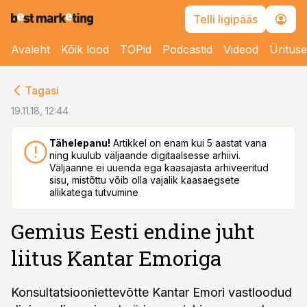
Telli ligipääs
Avaleht
Kõik lood
TOPid
Podcastid
Videod
Üritus
cebook
Tagasi
Twitter)
19.11.18, 12:44
kedIn
Tähelepanu!
Artikkel on enam kui 5 aastat vana
ning kuulub väljaande digitaalsesse arhiivi.
ail
Väljaanne ei uuenda ega kaasajasta arhiveeritud
sisu, mistõttu võib olla vajalik kaasaegsete
k
allikatega tutvumine
Gemius Eesti endine juht
liitus Kantar Emoriga
Konsultatsiooniettevõtte Kantar Emori vastloodud