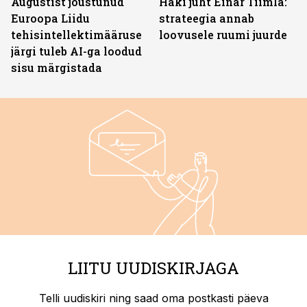
Augustist jõustunud
Häki juht Einar Tiimla:
Euroopa Liidu
strateegia annab
tehisintellektimääruse
loovusele ruumi juurde
järgi tuleb AI-ga loodud
sisu märgistada
LIITU UUDISKIRJAGA
Telli uudiskiri ning saad oma postkasti päeva