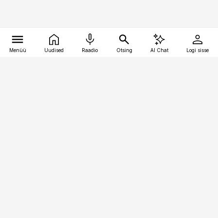
Menüü
Uudised
Raadio
Otsing
AI Chat
Logi sisse
Vana-Lõuna 39/1, 19094 Tallinn
(+372) 667 0111
bestmarketing@best-marketing.ee
Telli
Reklaam
Firmast
Sisu kasutamisõigused
Ajakirjaniku
eetikakoodeks
Üldtingimused
Privaatsustingimused