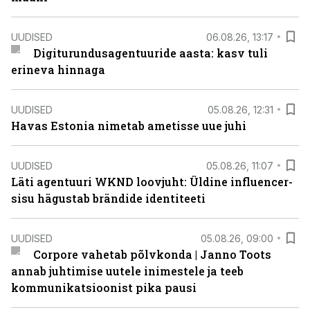
UUDISED
06.08.26, 13:17
Digiturundusagentuuride aasta: kasv tuli
erineva hinnaga
UUDISED
05.08.26, 12:31
Havas Estonia nimetab ametisse uue juhi
UUDISED
05.08.26, 11:07
Läti agentuuri WKND loovjuht: Üldine influencer-
sisu hägustab brändide identiteeti
UUDISED
05.08.26, 09:00
Corpore vahetab põlvkonda | Janno Toots
annab juhtimise uutele inimestele ja teeb
kommunikatsioonist pika pausi