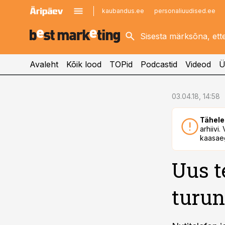
kaubandus.ee
personaliuudised.ee
kinnisvarauudised.ee
imelineajalugu.ee
logistikauudised.ee
imelineteadus.ee
Avaleht
Kõik lood
TOPid
Podcastid
Videod
Ü
cebook
03.04.18, 14:58
Twitter)
Tähele
kedIn
arhiivi
kaasaeg
ail
Uus t
k
turun