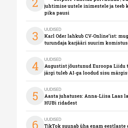
2
juhtimise uutele inimestele ja tee
pika pausi
UUDISED
3
Karl Oder lahkub CV-Online’ist: m
turundaja karjääri suurim komistus
UUDISED
4
Augustist jõustunud Euroopa Liidu 
järgi tuleb AI-ga loodud sisu märgi
UUDISED
5
Aasta juhatuses: Anna-Liisa Laas 
HUBi ridadest
UUDISED
6
TikTok suunab üha enam eestlaste 