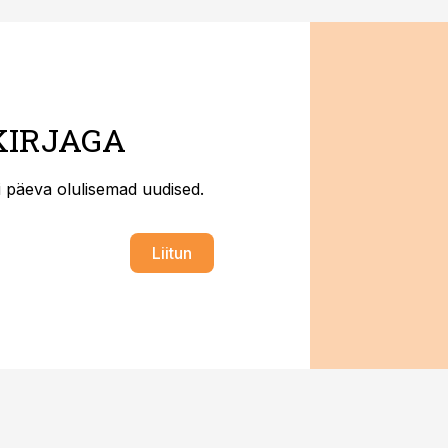
KIRJAGA
ti päeva olulisemad uudised.
Liitun