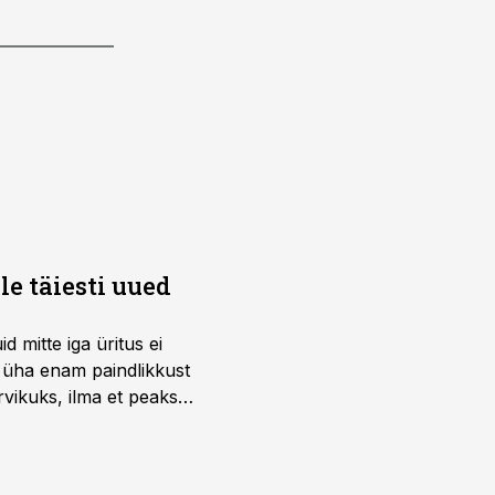
e täiesti uued
 mitte iga üritus ei
d üha enam paindlikkust
vikuks, ilma et peaks
 on just nendele