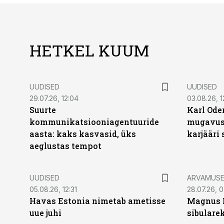
HETKEL KUUM
UUDISED
UUDISED
29.07.26, 12:04
03.08.26, 1
Suurte
Karl Oder
kommunikatsiooniagentuuride
mugavust
aasta: kaks kasvasid, üks
karjääri
aeglustas tempot
UUDISED
ARVAMUS
05.08.26, 12:31
28.07.26, 
Havas Estonia nimetab ametisse
Magnus 
uue juhi
sibulare