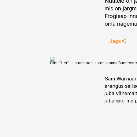
Nutitelefon 
mis on järgm
Frogleap inn
oma nägemust
Jaga
Filmi "Her" illustratsioon, autor: Ivonna Buenrostr
Sam Warnaarsi
arengus selli
juba vähemalt
juba siin, me 