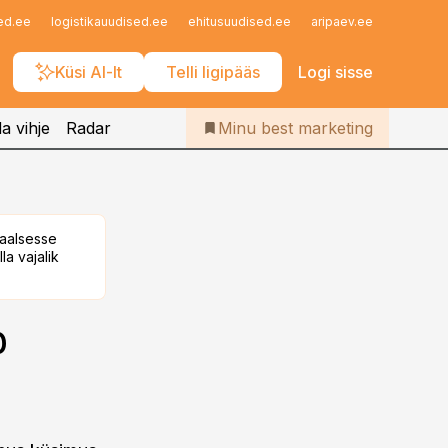
Iseteenindus
ed.ee
logistikauudised.ee
ehitusuudised.ee
aripaev.ee
finantsu
Telli Bestmarketing
Küsi AI-lt
Telli ligipääs
Logi sisse
a vihje
Radar
Minu best marketing
taalsesse
la vajalik
b