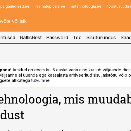
palgauudised.ee
raamatupidaja.ee
aritehnoloogia.ee
toostusuudis
Infopank
Radar
ritused
BalticBest
Password
Töö
Sisuturundus
Saad
panu!
Artikkel on enam kui 5 aastat vana ning kuulub väljaande digi
. Väljaanne ei uuenda ega kaasajasta arhiveeritud sisu, mistõttu võib ol
sete allikatega tutvumine
ehnoloogia, mis muuda
dust