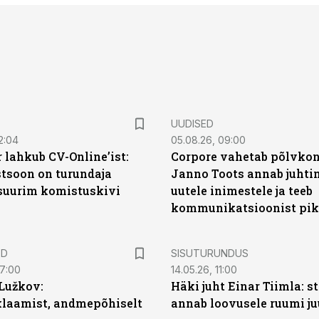
UUDISED
2:04
05.08.26, 09:00
 lahkub CV-Online’ist:
Corpore vahetab põlvkon
soon on turundaja
Janno Toots annab juhti
 suurim komistuskivi
uutele inimestele ja teeb
kommunikatsioonist pik
ST
ED
SISUTURUNDUS
07:00
14.05.26, 11:00
Lužkov:
Häki juht Einar Tiimla: s
klaamist, andmepõhiselt
annab loovusele ruumi ju