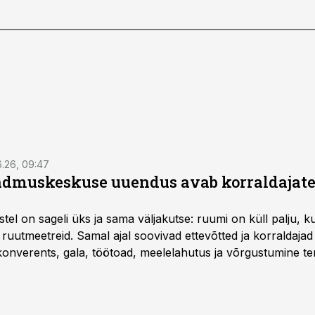
6.26, 09:47
dmuskeskuse uuendus avab korraldajatel
l on sageli üks ja sama väljakutse: ruumi on küll palju, kuid
 ruutmeetreid. Samal ajal soovivad ettevõtted ja korraldaja
onverents, gala, töötoad, meelelahutus ja võrgustumine ter
at asukohta. T1 keskuses tegutsev sündmuskeskus T1 Venue
uendusega, mis pakub senisest oluliselt rohkem lahendusi.