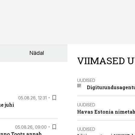
Nädal
VIIMASED U
UUDISED
Digiturundusagentu
05.08.26, 12:31
e juhi
UUDISED
Havas Estonia nimetab 
05.08.26, 09:00
UUDISED
anno Toots annab