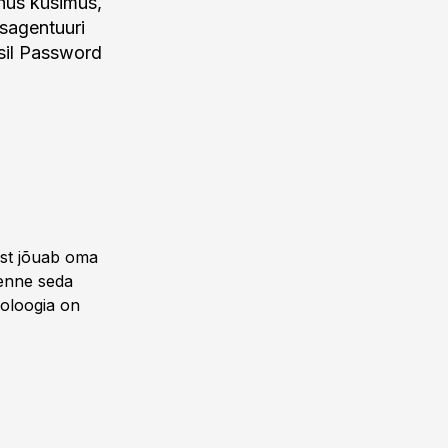
hus küsimus,
sagentuuri
sil Password
est jõuab oma
 enne seda
oloogia on