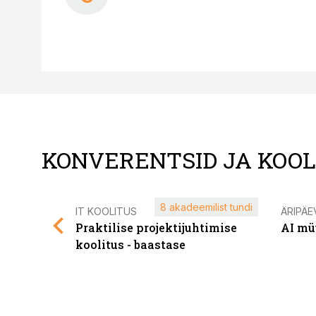
KONVERENTSID JA KOO
8 akadeemilist tundi
IT KOOLITUS
ÄRIPÄE
Praktilise projektijuhtimise
AI mü
koolitus - baastase