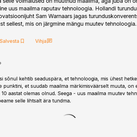
ja selle võimalused on muutnud maailma, aga juba on õ
ine uus maailma raputav tehnoloogia. Hollandi turundu
ovatsioonijuht Sam Warnaars jagas turunduskonverent
 sellest, mis on järgmine mängu muutev tehnoloogia.
Salvesta
Vihja
o
 sõnul kehtib seaduspära, et tehnoloogia, mis ühest hetk
se punktini, et suudab maailma märkimisväärselt muuta, on
 10 aastat olemas olnud. Seega - uus maailma muutev tehn
peame selle lihtsalt ära tundma.