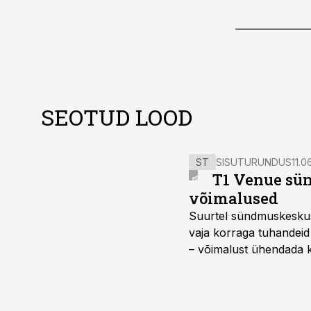
SEOTUD LOOD
ST
SISUTURUNDUS
11.0
T1 Venue sün
võimalused
Suurtel sündmuskeskuste
vaja korraga tuhandeid
– võimalust ühendada k
kasutama mitut erinev
vajadustele vastanud u