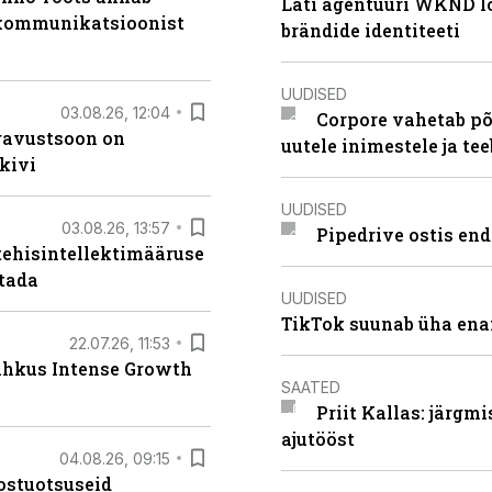
Läti agentuuri WKND lo
b kommunikatsioonist
brändide identiteeti
UUDISED
03.08.26, 12:04
Corpore vahetab põ
ugavustsoon on
uutele inimestele ja t
kivi
UUDISED
03.08.26, 13:57
Pipedrive ostis end
tehisintellektimääruse
stada
UUDISED
TikTok suunab üha ena
22.07.26, 11:53
lahkus Intense Growth
SAATED
Priit Kallas: järgm
ajutööst
04.08.26, 09:15
ostuotsuseid