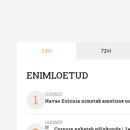
24H
72H
ENIMLOETUD
UUDISED
1
Havas Estonia nimetab ametisse uu
UUDISED
Corpore vahetab põlvkonda | J