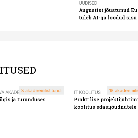
UUDISED
Augustist jõustunud Eu
tuleb AI-ga loodud sis
LITUSED
8 akadeemilist tundi
18 akadeemilis
VA AKADEEMIA
IT KOOLITUS
ügis ja turunduses
Praktilise projektijuhtim
koolitus edasijõudnutele