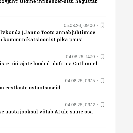
ovjuht: Üldine influencer-sisu hägustab
05.08.26, 09:00
lvkonda | Janno Toots annab juhtimise
eeb kommunikatsioonist pika pausi
04.08.26, 14:10
iste töötajate loodud idufirma Outfunnel
04.08.26, 09:15
m eestlaste ostuotsuseid
04.08.26, 09:12
ise aasta jooksul võtab AI üle suure osa