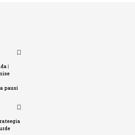
da |
mise
a pausi
trateegia
urde