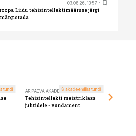
03.08.26, 13:57
roopa Liidu tehisintellektimääruse järgi
u märgistada
t tundi
8 akadeemilist tundi
ÄRIPÄEVA AKADEEMIA
ÄRIPÄEVA 
ise
Tehisintellekti meistriklass
Edukate f
juhtidele - vundament
kliendiü