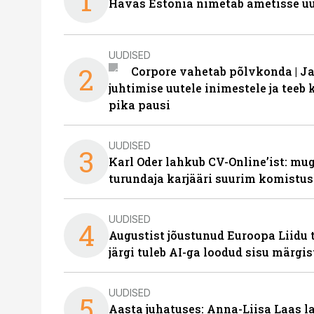
1
Havas Estonia nimetab ametisse uu
UUDISED
2
Corpore vahetab põlvkonda | J
juhtimise uutele inimestele ja tee
pika pausi
UUDISED
3
Karl Oder lahkub CV-Online’ist: m
turundaja karjääri suurim komistus
UUDISED
4
Augustist jõustunud Euroopa Liidu 
järgi tuleb AI-ga loodud sisu märgi
UUDISED
5
Aasta juhatuses: Anna-Liisa Laas 