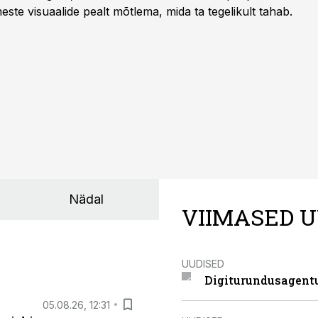
meste visuaalide pealt mõtlema, mida ta tegelikult tahab.
Nädal
VIIMASED U
UUDISED
Digiturundusagentu
05.08.26, 12:31