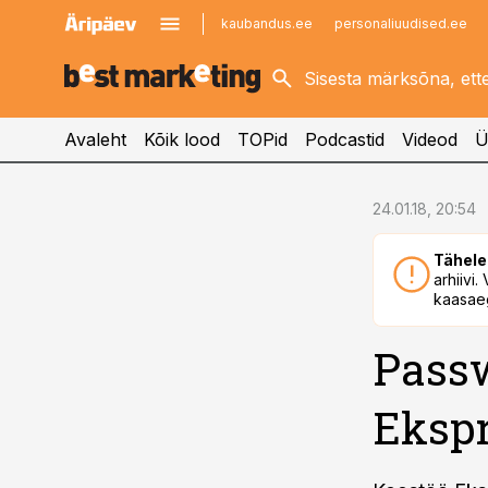
kaubandus.ee
personaliuudised.ee
kinnisvarauudised.ee
imelineajalugu.ee
logistikauudised.ee
imelineteadus.ee
Avaleht
Kõik lood
TOPid
Podcastid
Videod
Ü
cebook
24.01.18, 20:54
Twitter)
Tähele
kedIn
arhiivi
kaasaeg
ail
Passw
k
Ekspr