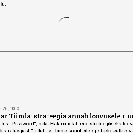
lu
.
5.26, 11:00
nar Tiimla: strateegia annab loovusele ru
saates „Password“, miks Häk nimetab end strateegiliseks loo
 strateegiast,“ ütleb ta. Tiimla sõnul aitab põhjalik eeltöö v