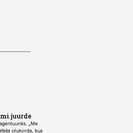
umi juurde
vagentuuriks. „Me
ältida olukorda, kus