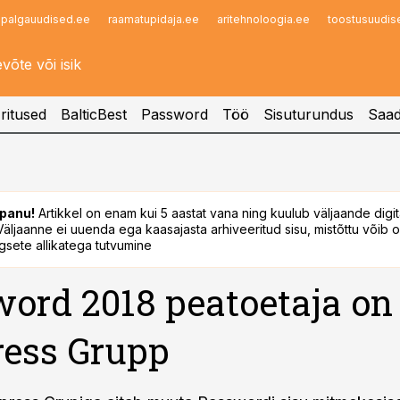
palgauudised.ee
raamatupidaja.ee
aritehnoloogia.ee
toostusuudis
Infopank
Radar
ritused
BalticBest
Password
Töö
Sisuturundus
Saad
panu!
Artikkel on enam kui 5 aastat vana ning kuulub väljaande digi
. Väljaanne ei uuenda ega kaasajasta arhiveeritud sisu, mistõttu võib ol
sete allikatega tutvumine
ord 2018 peatoetaja on
ess Grupp