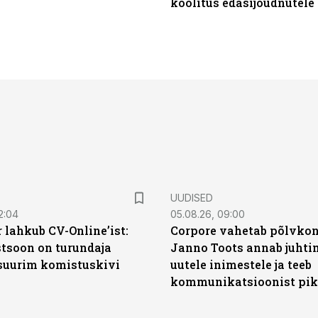
koolitus edasijõudnutele
UUDISED
2:04
05.08.26, 09:00
 lahkub CV-Online’ist:
Corpore vahetab põlvkon
soon on turundaja
Janno Toots annab juhti
 suurim komistuskivi
uutele inimestele ja teeb
kommunikatsioonist pik