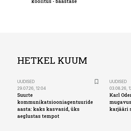
koolitus - baastase
HETKEL KUUM
UUDISED
UUDISED
29.07.26, 12:04
03.08.26, 1
Suurte
Karl Oder
kommunikatsiooniagentuuride
mugavust
aasta: kaks kasvasid, üks
karjääri
aeglustas tempot