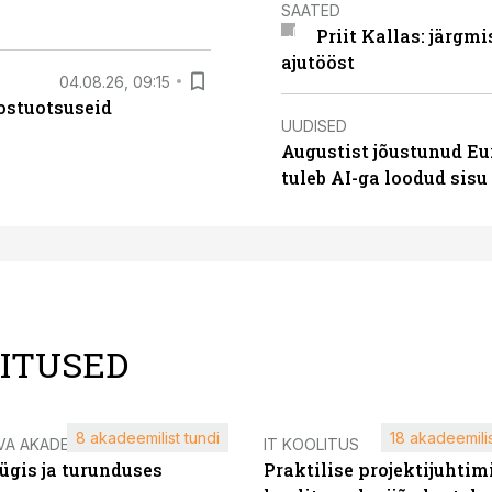
SAATED
Priit Kallas: järgm
ajutööst
04.08.26, 09:15
ostuotsuseid
UUDISED
Augustist jõustunud Eu
tuleb AI-ga loodud sis
LITUSED
8 akadeemilist tundi
18 akadeemilis
VA AKADEEMIA
IT KOOLITUS
ügis ja turunduses
Praktilise projektijuhtim