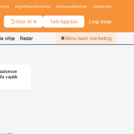
Iseteenindus
ed.ee
logistikauudised.ee
ehitusuudised.ee
aripaev.ee
finantsu
Telli Bestmarketing
Küsi AI-lt
Telli ligipääs
Logi sisse
a vihje
Radar
Minu best marketing
taalsesse
la vajalik