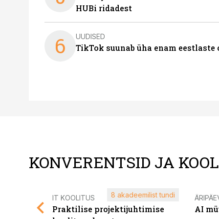
HUBi ridadest
UUDISED
6
TikTok suunab üha enam eestlaste 
KONVERENTSID JA KOO
8 akadeemilist tundi
IT KOOLITUS
ÄRIPÄE
Praktilise projektijuhtimise
AI mü