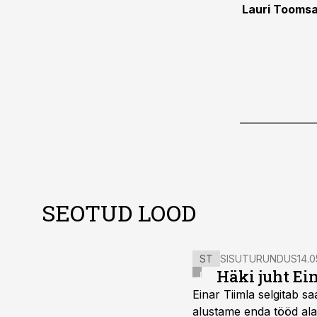
Lauri Toomsa
SEOTUD LOOD
ST
SISUTURUNDUS
14.0
Häki juht Ei
Einar Tiimla selgitab 
alustame enda tööd alati