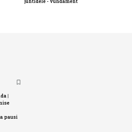
juhtidele - vundament
kliendiü
da |
mise
a pausi