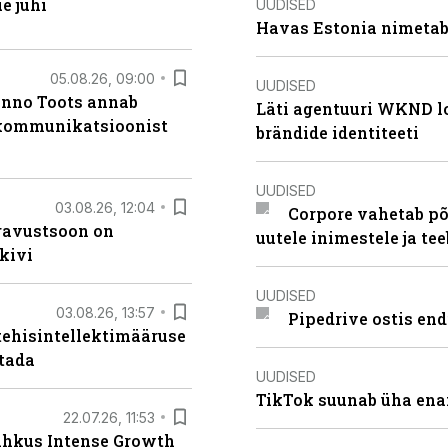
e juhi
UUDISED
Havas Estonia nimetab 
05.08.26, 09:00
UUDISED
anno Toots annab
Läti agentuuri WKND lo
b kommunikatsioonist
brändide identiteeti
UUDISED
03.08.26, 12:04
Corpore vahetab põ
ugavustsoon on
uutele inimestele ja t
kivi
UUDISED
03.08.26, 13:57
Pipedrive ostis end
tehisintellektimääruse
stada
UUDISED
TikTok suunab üha ena
22.07.26, 11:53
lahkus Intense Growth