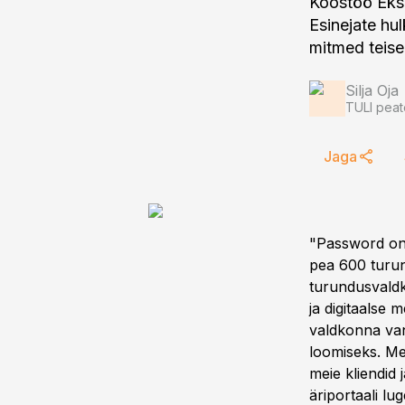
Koostöö Eks
Esinejate hu
mitmed teis
Silja Oja
TULI peat
Jaga
"Password on 
pea 600 turun
turundusvaldk
ja digitaalse
valdkonna van
loomiseks. Me
meie kliendid
äriportaali lu