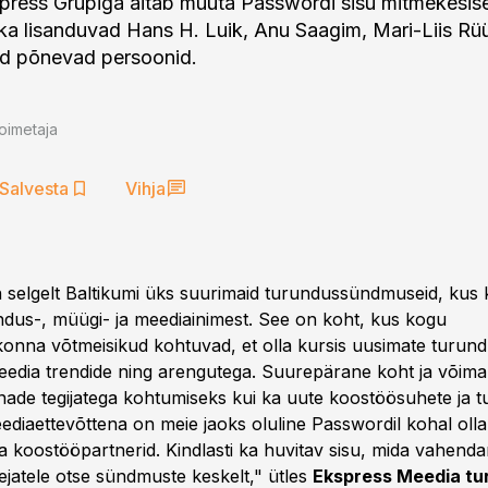
press Grupiga aitab muuta Passwordi sisu mitmekesis
lka lisanduvad Hans H. Luik, Anu Saagim, Mari-Liis Rüü
ed põnevad persoonid.
oimetaja
Salvesta
Vihja
selgelt Baltikumi üks suurimaid turundussündmuseid, kus 
dus-, müügi- ja meediainimest. See on koht, kus kogu
onna võtmeisikud kohtuvad, et olla kursis uusimate turund
 meedia trendide ning arengutega. Suurepärane koht ja võima
ade tegijatega kohtumiseks kui ka uute koostöösuhete ja t
ediaettevõttena on meie jaoks oluline Passwordil kohal olla
 ja koostööpartnerid. Kindlasti ka huvitav sisu, mida vahen
gejatele otse sündmuste keskelt," ütles
Ekspress Meedia tu