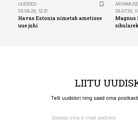
UUDISED
ARVAMUS
05.08.26, 12:31
28.07.26, 
Havas Estonia nimetab ametisse
Magnus 
uue juhi
sibulare
LIITU UUDIS
Telli uudiskiri ning saad oma postkas