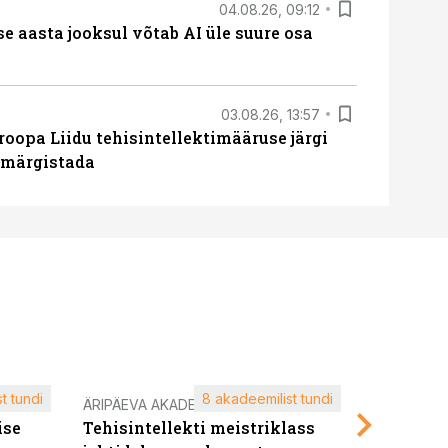
04.08.26, 09:12
ise aasta jooksul võtab AI üle suure osa
03.08.26, 13:57
roopa Liidu tehisintellektimääruse järgi
u märgistada
t tundi
8 akadeemilist tundi
ÄRIPÄEVA AKADEEMIA
ÄRIPÄEVA 
ise
Tehisintellekti meistriklass
Edukate f