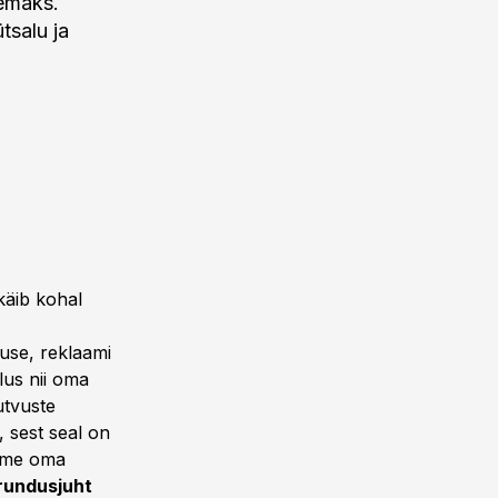
emaks.
tsalu ja
käib kohal
use, reklaami
lus nii oma
utvuste
, sest seal on
dame oma
rundusjuht