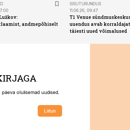
ST
ED
SISUTURUNDUS
07:00
11.06.26, 09:47
Lužkov:
T1 Venue sündmuskesku
klaamist, andmepõhiselt
uuendus avab korraldajat
täiesti uued võimalused
KIRJAGA
ti päeva olulisemad uudised.
Liitun