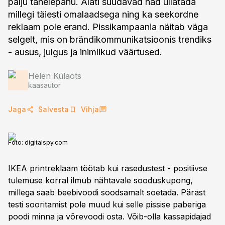
palju tähelepanu. Alati suudavad nad üllatada
millegi täiesti omalaadsega ning ka seekordne
reklaam pole erand. Pissikampaania näitab väga
selgelt, mis on brändikommunikatsioonis trendiks
- ausus, julgus ja inimlikud väärtused.
Helen Külaots
kaasautor
Jaga
Salvesta
Vihja
Foto:
digitalspy.com
IKEA printreklaam töötab kui rasedustest - positiivse
tulemuse korral ilmub nähtavale sooduskupong,
millega saab beebivoodi soodsamalt soetada. Pärast
testi sooritamist pole muud kui selle pissise paberiga
poodi minna ja võrevoodi osta. Võib-olla kassapidajad