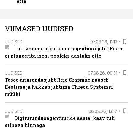
ette
VIIMASED UUDISED
UUDISED
07.08.26, 11:13
Läti kommunikatsiooniagentuuri juht: Enam
ei planeerita isegi pooleks aastaks ette
UUDISED
07.08.26, 09:31
Tesco äriarendusjuht Reio Orasmäe naaseb
Eestisse ja hakkab juhtima Threod Systemsi
müüki
UUDISED
06.08.26, 13:17
Digiturundusagentuuride aasta: kasv tuli
erineva hinnaga