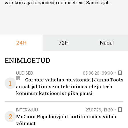
vaja korraga tuhandeid ruutmeetreid. Samal ajal
soovivad ettevõtted ja korraldajad üha enam
paindlikkust – võimalust ühendada konverents, gala,
töötoad, meelelahutus ja võrgustumine tervikuks, ilma
et peaks kasutama mitut erinevat asukohta. T1
keskuses tegutsev sündmuskeskus T1 Venue on just
24H
72H
Nädal
nendele vajadustele vastanud uuendusega, mis pakub
senisest oluliselt rohkem lahendusi.
ENIMLOETUD
UUDISED
05.08.26, 09:00
Corpore vahetab põlvkonda | Janno Toots
1
annab juhtimise uutele inimestele ja teeb
kommunikatsioonist pika pausi
INTERVJUU
27.07.26, 13:20
2
McCann Riga loovjuht: antiturundus võtab
võimust