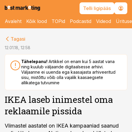
Telli ligipääs
Avaleht
Kõik lood
TOPid
Podcastid
Videod
Üritus
cebook
Tagasi
Twitter)
12.01.18, 12:58
kedIn
Tähelepanu!
Artikkel on enam kui 5 aastat vana
ning kuulub väljaande digitaalsesse arhiivi.
ail
Väljaanne ei uuenda ega kaasajasta arhiveeritud
sisu, mistõttu võib olla vajalik kaasaegsete
k
allikatega tutvumine
IKEA laseb inimestel oma
reklaamile pissida
Viimastel aastatel on IKEA kampaaniad saanud