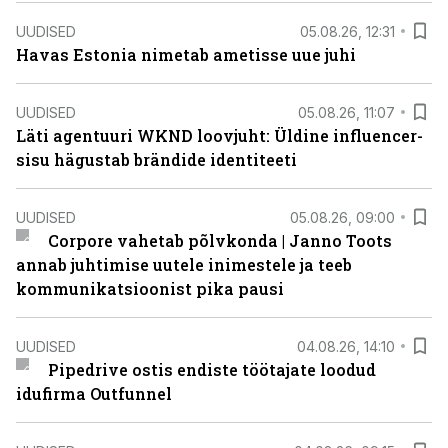
UUDISED
05.08.26, 12:31
Havas Estonia nimetab ametisse uue juhi
UUDISED
05.08.26, 11:07
Läti agentuuri WKND loovjuht: Üldine influencer-
sisu hägustab brändide identiteeti
UUDISED
05.08.26, 09:00
Corpore vahetab põlvkonda | Janno Toots
annab juhtimise uutele inimestele ja teeb
kommunikatsioonist pika pausi
UUDISED
04.08.26, 14:10
Pipedrive ostis endiste töötajate loodud
idufirma Outfunnel