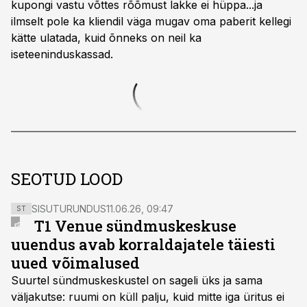
kupongi vastu võttes rõõmust lakke ei hüppa...ja
ilmselt pole ka kliendil väga mugav oma paberit kellegi
kätte ulatada, kuid õnneks on neil ka
iseteeninduskassad.
SEOTUD LOOD
SISUTURUNDUS
11.06.26, 09:47
ST
T1 Venue sündmuskeskuse
uuendus avab korraldajatele täiesti
uued võimalused
Suurtel sündmuskeskustel on sageli üks ja sama
väljakutse: ruumi on küll palju, kuid mitte iga üritus ei