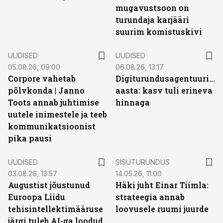
mugavustsoon on
turundaja karjääri
suurim komistuskivi
UUDISED
UUDISED
05.08.26, 09:00
06.08.26, 13:17
Corpore vahetab
Digiturundusagentuuride
põlvkonda | Janno
aasta: kasv tuli erineva
Toots annab juhtimise
hinnaga
uutele inimestele ja teeb
kommunikatsioonist
pika pausi
ST
UUDISED
SISUTURUNDUS
03.08.26, 13:57
14.05.26, 11:00
Augustist jõustunud
Häki juht Einar Tiimla:
Euroopa Liidu
strateegia annab
tehisintellektimääruse
loovusele ruumi juurde
järgi tuleb AI-ga loodud