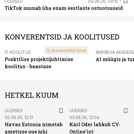
UUDISED
04.08.26, 09:15
TikTok suunab üha enam eestlaste ostuotsuseid
KONVERENTSID JA KOOLITUSED
8 akadeemilist tundi
IT KOOLITUS
ÄRIPÄEVA AKADEE
Praktilise projektijuhtimise
AI müügis ja t
koolitus - baastase
HETKEL KUUM
UUDISED
UUDISED
05.08.26, 12:31
03.08.26, 12:04
Havas Estonia nimetab
Karl Oder lahkub CV-
ametisse uue juhi
Online’ist: