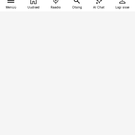
Menüü
Uudised
Raadio
Otsing
AI Chat
Logi sisse
Vana-Lõuna 39/1, 19094 Tallinn
(+372) 667 0111
bestmarketing@best-marketing.ee
Telli
Reklaam
Firmast
Sisu kasutamisõigused
Ajakirjaniku
eetikakoodeks
Üldtingimused
Privaatsustingimused
Küpsiste poliitika
KKK
Eesti Meediaettevõtete
Eelistuste haldamine
Liit