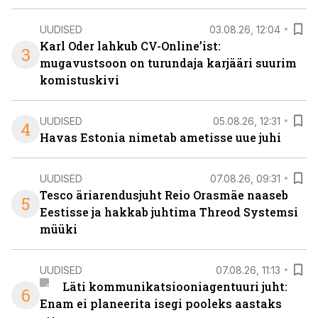
UUDISED
03.08.26, 12:04
Karl Oder lahkub CV-Online’ist:
3
mugavustsoon on turundaja karjääri suurim
komistuskivi
UUDISED
05.08.26, 12:31
4
Havas Estonia nimetab ametisse uue juhi
UUDISED
07.08.26, 09:31
Tesco äriarendusjuht Reio Orasmäe naaseb
5
Eestisse ja hakkab juhtima Threod Systemsi
müüki
UUDISED
07.08.26, 11:13
Läti kommunikatsiooniagentuuri juht:
6
Enam ei planeerita isegi pooleks aastaks