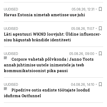
UUDISED
05.08.26, 12:31
Havas Estonia nimetab ametisse uue juhi
UUDISED
05.08.26, 11:07
Läti agentuuri WKND loovjuht: Üldine influencer-
sisu hägustab brändide identiteeti
UUDISED
05.08.26, 09:00
Corpore vahetab põlvkonda | Janno Toots
annab juhtimise uutele inimestele ja teeb
kommunikatsioonist pika pausi
UUDISED
04.08.26, 14:10
Pipedrive ostis endiste töötajate loodud
idufirma Outfunnel