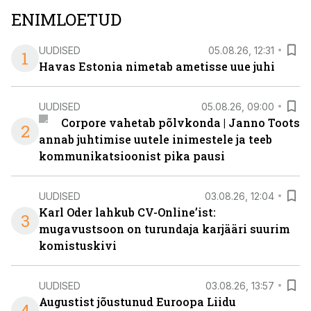
ENIMLOETUD
UUDISED
05.08.26, 12:31
1
Havas Estonia nimetab ametisse uue juhi
UUDISED
05.08.26, 09:00
Corpore vahetab põlvkonda | Janno Toots
2
annab juhtimise uutele inimestele ja teeb
kommunikatsioonist pika pausi
UUDISED
03.08.26, 12:04
Karl Oder lahkub CV-Online’ist:
3
mugavustsoon on turundaja karjääri suurim
komistuskivi
UUDISED
03.08.26, 13:57
Augustist jõustunud Euroopa Liidu
4