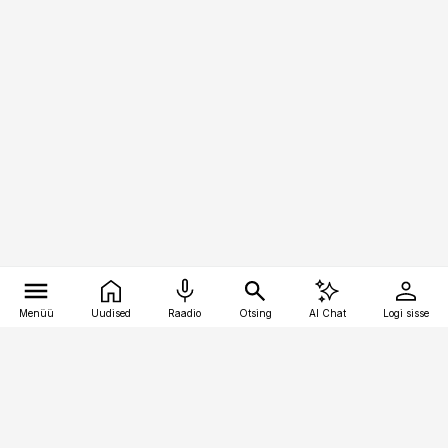
Menüü
Uudised
Raadio
Otsing
AI Chat
Logi sisse
Vana-Lõuna 39/1, 19094 Tallinn
(+372) 667 0111