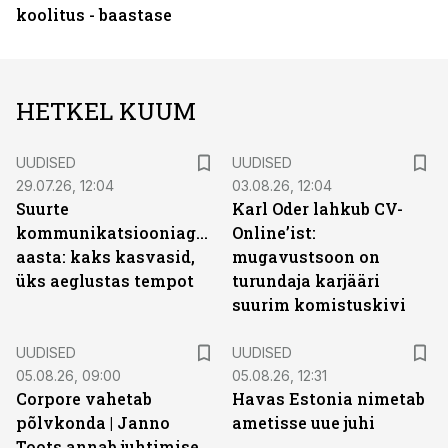
koolitus - baastase
HETKEL KUUM
UUDISED
UUDISED
29.07.26, 12:04
03.08.26, 12:04
Suurte
Karl Oder lahkub CV-
kommunikatsiooniagentuuride
Online’ist:
aasta: kaks kasvasid,
mugavustsoon on
üks aeglustas tempot
turundaja karjääri
suurim komistuskivi
UUDISED
UUDISED
05.08.26, 09:00
05.08.26, 12:31
Corpore vahetab
Havas Estonia nimetab
põlvkonda | Janno
ametisse uue juhi
Toots annab juhtimise