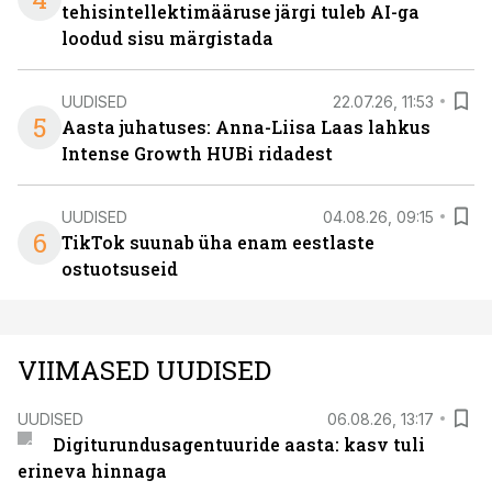
tehisintellektimääruse järgi tuleb AI-ga
loodud sisu märgistada
UUDISED
22.07.26, 11:53
5
Aasta juhatuses: Anna-Liisa Laas lahkus
Intense Growth HUBi ridadest
UUDISED
04.08.26, 09:15
6
TikTok suunab üha enam eestlaste
ostuotsuseid
VIIMASED UUDISED
UUDISED
06.08.26, 13:17
Digiturundusagentuuride aasta: kasv tuli
erineva hinnaga