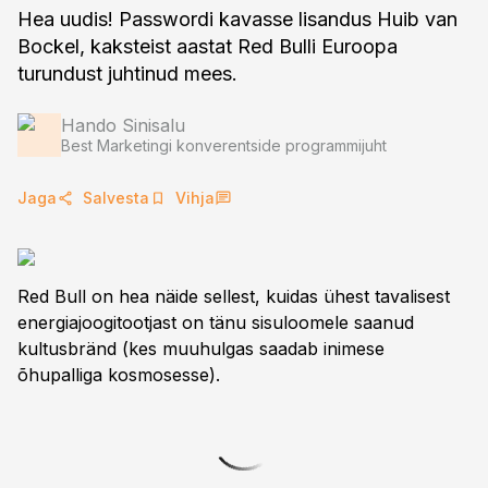
Hea uudis! Passwordi kavasse lisandus Huib van
Bockel, kaksteist aastat Red Bulli Euroopa
turundust juhtinud mees.
Hando Sinisalu
Best Marketingi konverentside programmijuht
Jaga
Salvesta
Vihja
Red Bull on hea näide sellest, kuidas ühest tavalisest
energiajoogitootjast on tänu sisuloomele saanud
kultusbränd (kes muuhulgas saadab inimese
õhupalliga kosmosesse).