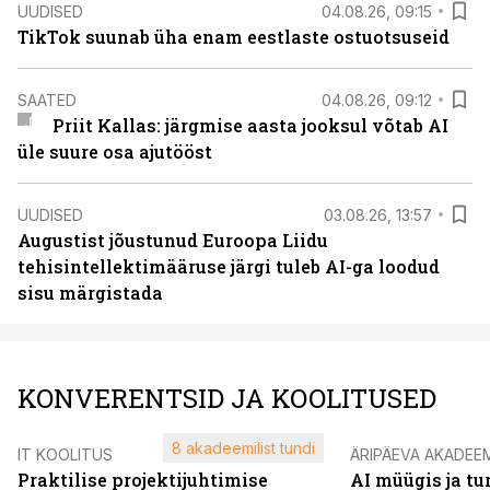
UUDISED
04.08.26, 09:15
TikTok suunab üha enam eestlaste ostuotsuseid
SAATED
04.08.26, 09:12
Priit Kallas: järgmise aasta jooksul võtab AI
üle suure osa ajutööst
UUDISED
03.08.26, 13:57
Augustist jõustunud Euroopa Liidu
tehisintellektimääruse järgi tuleb AI-ga loodud
sisu märgistada
KONVERENTSID JA KOOLITUSED
8 akadeemilist tundi
IT KOOLITUS
ÄRIPÄEVA AKADEE
Praktilise projektijuhtimise
AI müügis ja t