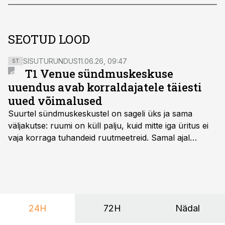
SEOTUD LOOD
SISUTURUNDUS
11.06.26, 09:47
ST
T1 Venue sündmuskeskuse
uuendus avab korraldajatele täiesti
uued võimalused
Suurtel sündmuskeskustel on sageli üks ja sama
väljakutse: ruumi on küll palju, kuid mitte iga üritus ei
vaja korraga tuhandeid ruutmeetreid. Samal ajal
soovivad ettevõtted ja korraldajad üha enam
paindlikkust – võimalust ühendada konverents, gala,
töötoad, meelelahutus ja võrgustumine tervikuks, ilma
et peaks kasutama mitut erinevat asukohta. T1
keskuses tegutsev sündmuskeskus T1 Venue on just
24H
72H
Nädal
nendele vajadustele vastanud uuendusega, mis pakub
senisest oluliselt rohkem lahendusi.