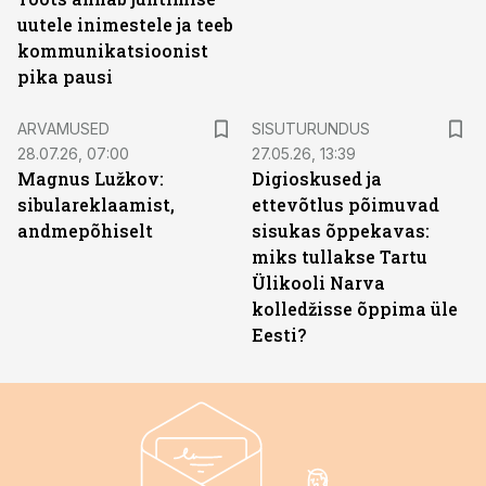
uutele inimestele ja teeb
kommunikatsioonist
pika pausi
ST
ARVAMUSED
SISUTURUNDUS
28.07.26, 07:00
27.05.26, 13:39
Magnus Lužkov:
Digioskused ja
sibulareklaamist,
ettevõtlus põimuvad
andmepõhiselt
sisukas õppekavas:
miks tullakse Tartu
Ülikooli Narva
kolledžisse õppima üle
Eesti?