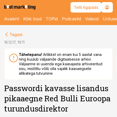
Telli ligipääs
Avaleht
Kõik lood
TOPid
Podcastid
Videod
Üritus
cebook
Tagasi
Twitter)
18.12.17, 19:11
kedIn
Tähelepanu!
Artikkel on enam kui 5 aastat vana
ning kuulub väljaande digitaalsesse arhiivi.
ail
Väljaanne ei uuenda ega kaasajasta arhiveeritud
sisu, mistõttu võib olla vajalik kaasaegsete
k
allikatega tutvumine
Passwordi kavasse lisandus
pikaaegne Red Bulli Euroopa
turundusdirektor