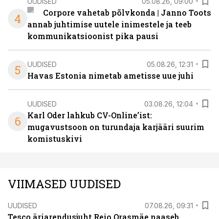
UUDISED
05.08.26, 09:00
Corpore vahetab põlvkonda | Janno Toots
4
annab juhtimise uutele inimestele ja teeb
kommunikatsioonist pika pausi
UUDISED
05.08.26, 12:31
5
Havas Estonia nimetab ametisse uue juhi
UUDISED
03.08.26, 12:04
Karl Oder lahkub CV-Online’ist:
6
mugavustsoon on turundaja karjääri suurim
komistuskivi
VIIMASED UUDISED
UUDISED
07.08.26, 09:31
Tesco äriarendusjuht Reio Orasmäe naaseb