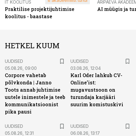
8 akadeemilist tundi
IT KOOLITUS
ÄRIPÄEVA AKADEE
Praktilise projektijuhtimise
AI müügis ja t
koolitus - baastase
HETKEL KUUM
UUDISED
UUDISED
05.08.26, 09:00
03.08.26, 12:04
Corpore vahetab
Karl Oder lahkub CV-
põlvkonda | Janno
Online’ist:
Toots annab juhtimise
mugavustsoon on
uutele inimestele ja teeb
turundaja karjääri
kommunikatsioonist
suurim komistuskivi
pika pausi
UUDISED
UUDISED
05.08.26, 12:31
06.08.26, 13:17