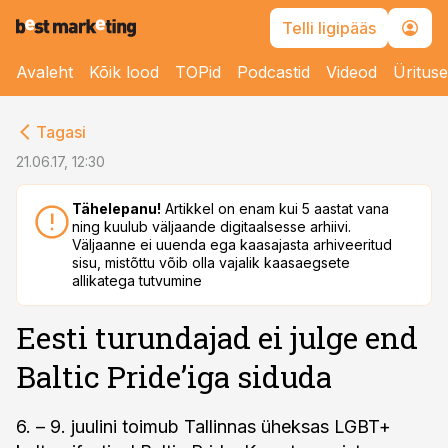
Telli ligipääs
Avaleht
Kõik lood
TOPid
Podcastid
Videod
Üritus
cebook
Tagasi
Twitter)
21.06.17, 12:30
kedIn
Tähelepanu!
Artikkel on enam kui 5 aastat vana
ning kuulub väljaande digitaalsesse arhiivi.
ail
Väljaanne ei uuenda ega kaasajasta arhiveeritud
sisu, mistõttu võib olla vajalik kaasaegsete
k
allikatega tutvumine
Eesti turundajad ei julge end
Baltic Pride’iga siduda
6. – 9. juulini toimub Tallinnas üheksas LGBT+