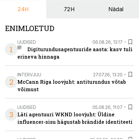
keskuses tegutsev sündmuskeskus T1 Venue on just
24H
72H
Nädal
nendele vajadustele vastanud uuendusega, mis pakub
senisest oluliselt rohkem lahendusi.
ENIMLOETUD
UUDISED
06.08.26, 13:17
1
Digiturundusagentuuride aasta: kasv tuli
erineva hinnaga
INTERVJUU
27.07.26, 13:20
2
McCann Riga loovjuht: antiturundus võtab
võimust
UUDISED
05.08.26, 11:07
3
Läti agentuuri WKND loovjuht: Üldine
influencer-sisu hägustab brändide identiteeti