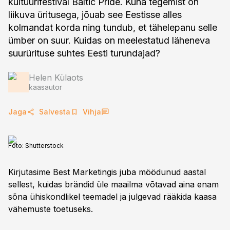
kultuurifestival Baltic Pride. Kuna tegemist on
liikuva üritusega, jõuab see Eestisse alles
kolmandat korda ning tundub, et tähelepanu selle
ümber on suur. Kuidas on meelestatud läheneva
suurürituse suhtes Eesti turundajad?
Helen Külaots
kaasautor
Jaga
Salvesta
Vihja
Foto:
Shutterstock
Kirjutasime Best Marketingis juba möödunud aastal
sellest, kuidas brändid üle maailma võtavad aina enam
sõna ühiskondlikel teemadel ja julgevad rääkida kaasa
vähemuste toetuseks.