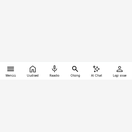
Menüü
Uudised
Raadio
Otsing
AI Chat
Logi sisse
Vana-Lõuna 39/1, 19094 Tallinn
(+372) 667 0111
bestmarketing@best-marketing.ee