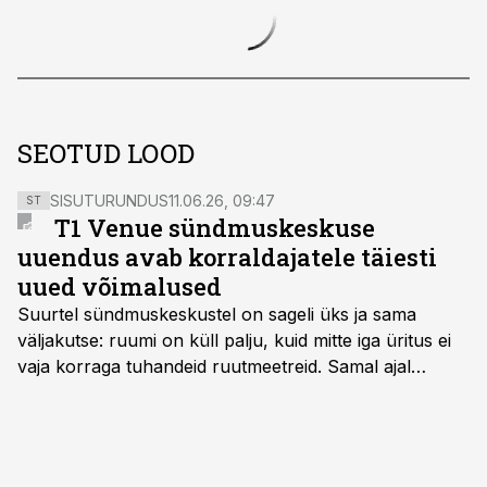
SEOTUD LOOD
SISUTURUNDUS
11.06.26, 09:47
ST
T1 Venue sündmuskeskuse
uuendus avab korraldajatele täiesti
uued võimalused
Suurtel sündmuskeskustel on sageli üks ja sama
väljakutse: ruumi on küll palju, kuid mitte iga üritus ei
vaja korraga tuhandeid ruutmeetreid. Samal ajal
soovivad ettevõtted ja korraldajad üha enam
paindlikkust – võimalust ühendada konverents, gala,
töötoad, meelelahutus ja võrgustumine tervikuks, ilma
et peaks kasutama mitut erinevat asukohta. T1