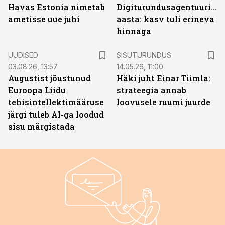
Havas Estonia nimetab
Digiturundusagentuuride
ametisse uue juhi
aasta: kasv tuli erineva
hinnaga
ST
UUDISED
SISUTURUNDUS
03.08.26, 13:57
14.05.26, 11:00
Augustist jõustunud
Häki juht Einar Tiimla:
Euroopa Liidu
strateegia annab
tehisintellektimääruse
loovusele ruumi juurde
järgi tuleb AI-ga loodud
sisu märgistada