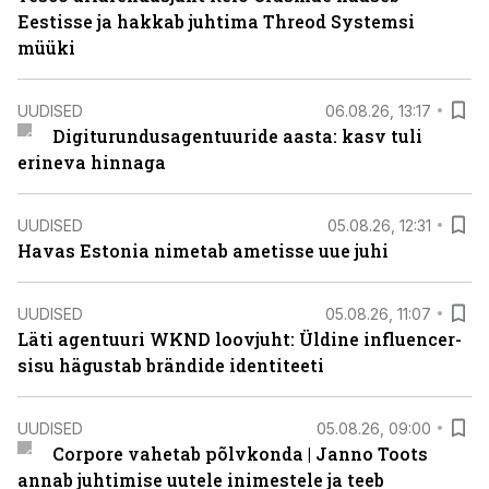
Eestisse ja hakkab juhtima Threod Systemsi
müüki
UUDISED
06.08.26, 13:17
Digiturundusagentuuride aasta: kasv tuli
erineva hinnaga
UUDISED
05.08.26, 12:31
Havas Estonia nimetab ametisse uue juhi
UUDISED
05.08.26, 11:07
Läti agentuuri WKND loovjuht: Üldine influencer-
sisu hägustab brändide identiteeti
UUDISED
05.08.26, 09:00
Corpore vahetab põlvkonda | Janno Toots
annab juhtimise uutele inimestele ja teeb