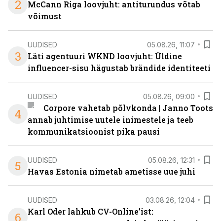
2
McCann Riga loovjuht: antiturundus võtab
võimust
UUDISED
05.08.26, 11:07
3
Läti agentuuri WKND loovjuht: Üldine
influencer-sisu hägustab brändide identiteeti
UUDISED
05.08.26, 09:00
Corpore vahetab põlvkonda | Janno Toots
4
annab juhtimise uutele inimestele ja teeb
kommunikatsioonist pika pausi
UUDISED
05.08.26, 12:31
5
Havas Estonia nimetab ametisse uue juhi
UUDISED
03.08.26, 12:04
Karl Oder lahkub CV-Online’ist:
6