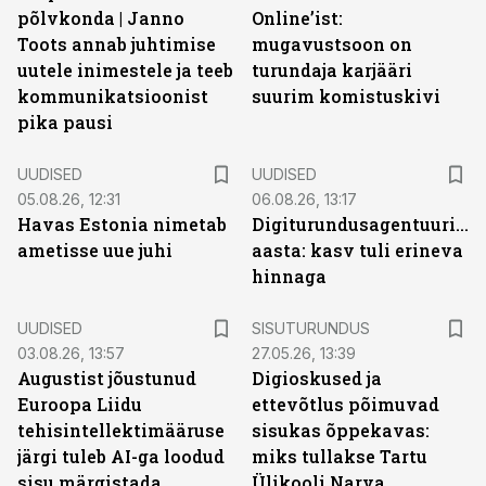
põlvkonda | Janno
Online’ist:
Toots annab juhtimise
mugavustsoon on
uutele inimestele ja teeb
turundaja karjääri
kommunikatsioonist
suurim komistuskivi
pika pausi
UUDISED
UUDISED
05.08.26, 12:31
06.08.26, 13:17
Havas Estonia nimetab
Digiturundusagentuuride
ametisse uue juhi
aasta: kasv tuli erineva
hinnaga
ST
UUDISED
SISUTURUNDUS
03.08.26, 13:57
27.05.26, 13:39
Augustist jõustunud
Digioskused ja
Euroopa Liidu
ettevõtlus põimuvad
tehisintellektimääruse
sisukas õppekavas:
järgi tuleb AI-ga loodud
miks tullakse Tartu
sisu märgistada
Ülikooli Narva