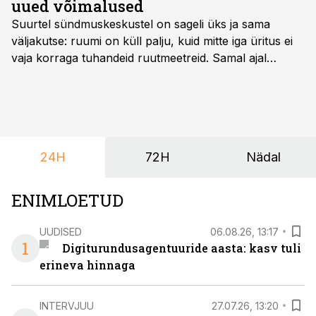
uued võimalused
Suurtel sündmuskeskustel on sageli üks ja sama
väljakutse: ruumi on küll palju, kuid mitte iga üritus ei
vaja korraga tuhandeid ruutmeetreid. Samal ajal
soovivad ettevõtted ja korraldajad üha enam
paindlikkust – võimalust ühendada konverents, gala,
töötoad, meelelahutus ja võrgustumine tervikuks, ilma
et peaks kasutama mitut erinevat asukohta. T1
keskuses tegutsev sündmuskeskus T1 Venue on just
24H
72H
Nädal
nendele vajadustele vastanud uuendusega, mis pakub
senisest oluliselt rohkem lahendusi.
ENIMLOETUD
UUDISED
06.08.26, 13:17
1
Digiturundusagentuuride aasta: kasv tuli
erineva hinnaga
INTERVJUU
27.07.26, 13:20