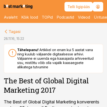
Telli ligipääs
Avaleht
Kõik lood
TOPid
Podcastid
Videod
Üritus
cebook
Tagasi
Twitter)
28.11.16, 15:22
kedIn
Tähelepanu!
Artikkel on enam kui 5 aastat vana
ning kuulub väljaande digitaalsesse arhiivi.
ail
Väljaanne ei uuenda ega kaasajasta arhiveeritud
sisu, mistõttu võib olla vajalik kaasaegsete
k
allikatega tutvumine
The Best of Global Digital
Marketing 2017
The Best of Global Digital Marketing konverents