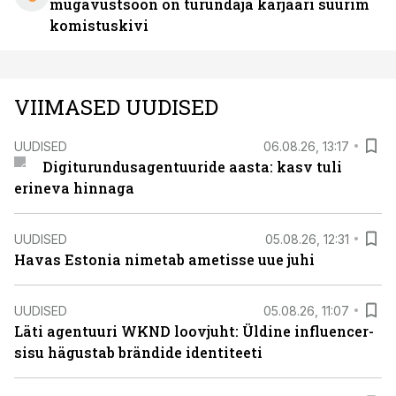
mugavustsoon on turundaja karjääri suurim
komistuskivi
VIIMASED UUDISED
UUDISED
06.08.26, 13:17
Digiturundusagentuuride aasta: kasv tuli
erineva hinnaga
UUDISED
05.08.26, 12:31
Havas Estonia nimetab ametisse uue juhi
UUDISED
05.08.26, 11:07
Läti agentuuri WKND loovjuht: Üldine influencer-
sisu hägustab brändide identiteeti