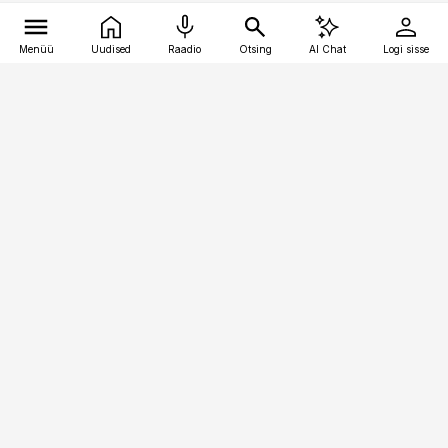
Menüü
Uudised
Raadio
Otsing
AI Chat
Logi sisse
Vana-Lõuna 39/1, 19094 Tallinn
(+372) 667 0111
bestmarketing@best-marketing.ee
Telli
Reklaam
Firmast
Sisu kasutamisõigused
Ajakirjaniku
eetikakoodeks
Üldtingimused
Privaatsustingimused
Küpsiste poliitika
KKK
Eesti Meediaettevõtete
Eelistuste haldamine