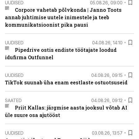
UUDISED
05.08.26, 09:00
Corpore vahetab põlvkonda | Janno Toots
annab juhtimise uutele inimestele ja teeb
kommunikatsioonist pika pausi
UUDISED
04.08.26, 14:10
Pipedrive ostis endiste töötajate loodud
idufirma Outfunnel
UUDISED
04.08.26, 09:15
TikTok suunab üha enam eestlaste ostuotsuseid
SAATED
04.08.26, 09:12
Priit Kallas: järgmise aasta jooksul võtab AI
üle suure osa ajutööst
UUDISED
03.08.26, 13:57