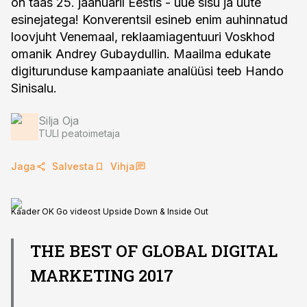
on taas 25. jaanuaril Eestis - uue sisu ja uute
esinejatega! Konverentsil esineb enim auhinnatud
loovjuht Venemaal, reklaamiagentuuri Voskhod
omanik Andrey Gubaydullin. Maailma edukate
digiturunduse kampaaniate analüüsi teeb Hando
Sinisalu.
Silja Oja
TULI peatoimetaja
Jaga
Salvesta
Vihja
Kaader OK Go videost Upside Down & Inside Out
THE BEST OF GLOBAL DIGITAL
MARKETING 2017