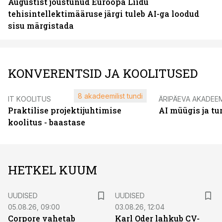
Augustist jõustunud Euroopa Liidu
tehisintellektimääruse järgi tuleb AI-ga loodud
sisu märgistada
KONVERENTSID JA KOOLITUSED
8 akadeemilist tundi
IT KOOLITUS
ÄRIPÄEVA AKADEE
Praktilise projektijuhtimise
AI müügis ja t
koolitus - baastase
HETKEL KUUM
UUDISED
UUDISED
05.08.26, 09:00
03.08.26, 12:04
Corpore vahetab
Karl Oder lahkub CV-