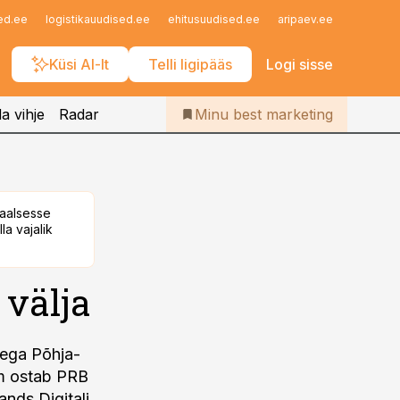
Iseteenindus
ed.ee
logistikauudised.ee
ehitusuudised.ee
aripaev.ee
finantsu
Telli Bestmarketing
Küsi AI-lt
Telli ligipääs
Logi sisse
a vihje
Radar
Minu best marketing
taalsesse
la vajalik
välja
sega Põhja-
lm ostab PRB
nds Digitali