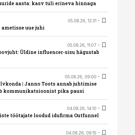
uride aasta: kasv tuli erineva hinnaga
05.08.26, 12:31
ametisse uue juhi
05.08.26, 11:07
ovjuht: Üldine influencer-sisu hägustab
05.08.26, 09:00
lvkonda | Janno Toots annab juhtimise
eeb kommunikatsioonist pika pausi
04.08.26, 14:10
iste töötajate loodud idufirma Outfunnel
04.08.26, 09:15