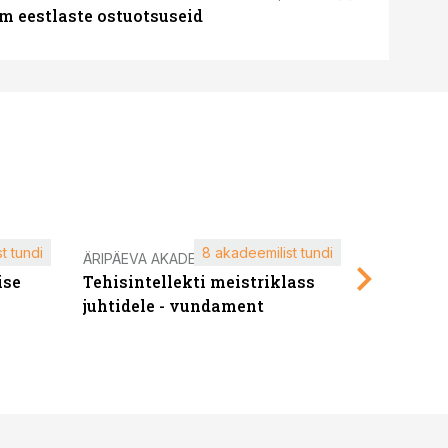
m eestlaste ostuotsuseid
t tundi
8 akadeemilist tundi
ÄRIPÄEVA AKADEEMIA
ÄRIPÄEVA 
ise
Tehisintellekti meistriklass
Edukate f
juhtidele - vundament
kliendiü