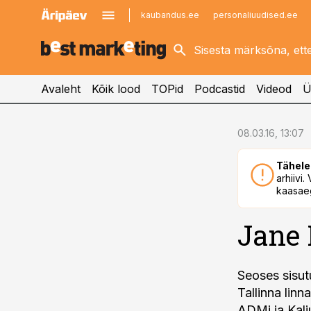
kaubandus.ee
personaliuudised.ee
kinnisvarauudised.ee
imelineajalugu.ee
logistikauudised.ee
imelineteadus.ee
Avaleht
Kõik lood
TOPid
Podcastid
Videod
Ü
cebook
08.03.16, 13:07
Twitter)
Tähele
kedIn
arhiivi
kaasaeg
ail
Jane 
k
Seoses sisut
Tallinna li
ADMi ja Kalj