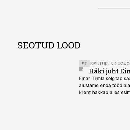
SEOTUD LOOD
ST
SISUTURUNDUS
14.0
Häki juht Ei
Einar Tiimla selgitab 
alustame enda tööd alati
klient hakkab alles esi