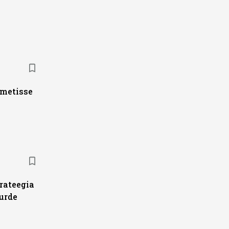
ametisse
trateegia
urde