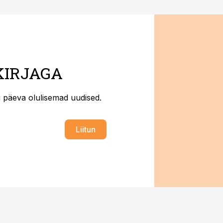
KIRJAGA
ti päeva olulisemad uudised.
Liitun