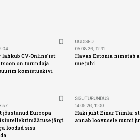
UUDISED
2:04
05.08.26, 12:31
 lahkub CV-Online’ist:
Havas Estonia nimetab 
soon on turundaja
uue juhi
 suurim komistuskivi
ST
SISUTURUNDUS
3:57
14.05.26, 11:00
t jõustunud Euroopa
Häki juht Einar Tiimla: s
isintellektimääruse järgi
annab loovusele ruumi ju
ga loodud sisu
ada