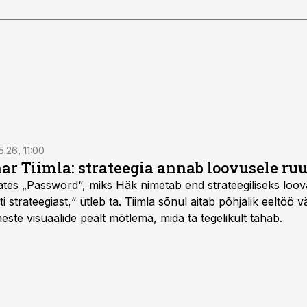
5.26, 11:00
nar Tiimla: strateegia annab loovusele ru
saates „Password“, miks Häk nimetab end strateegiliseks loo
 strateegiast,“ ütleb ta. Tiimla sõnul aitab põhjalik eeltöö v
meste visuaalide pealt mõtlema, mida ta tegelikult tahab.