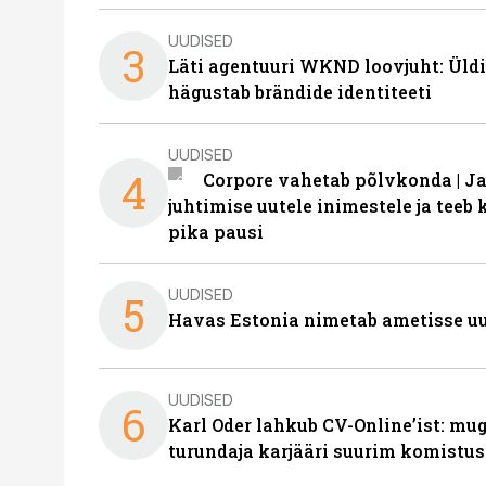
UUDISED
3
Läti agentuuri WKND loovjuht: Üldi
hägustab brändide identiteeti
UUDISED
4
Corpore vahetab põlvkonda | J
juhtimise uutele inimestele ja tee
pika pausi
UUDISED
5
Havas Estonia nimetab ametisse uu
UUDISED
6
Karl Oder lahkub CV-Online’ist: m
turundaja karjääri suurim komistus