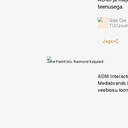
teenusega.
Silja Oja
TULI peat
Jaga
Jane Palm
Foto:
Raimond Kaljulaid
ADM Interacti
Mediabrands D
veebisisu loom