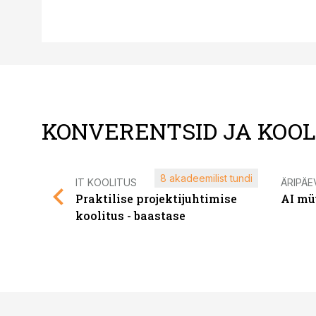
KONVERENTSID JA KOO
8 akadeemilist tundi
IT KOOLITUS
ÄRIPÄE
Praktilise projektijuhtimise
AI mü
koolitus - baastase