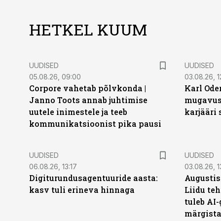
HETKEL KUUM
UUDISED
UUDISED
05.08.26, 09:00
03.08.26, 1
Corpore vahetab põlvkonda |
Karl Oder
Janno Toots annab juhtimise
mugavust
uutele inimestele ja teeb
karjääri
kommunikatsioonist pika pausi
UUDISED
UUDISED
06.08.26, 13:17
03.08.26, 1
Digiturundusagentuuride aasta:
Augustis
kasv tuli erineva hinnaga
Liidu teh
tuleb AI-
märgist