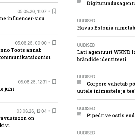
Digiturundusagentu
05.08.26, 11:07
ne influencer-sisu
UUDISED
Havas Estonia nimetab 
05.08.26, 09:00
UUDISED
anno Toots annab
Läti agentuuri WKND lo
b kommunikatsioonist
brändide identiteeti
UUDISED
05.08.26, 12:31
Corpore vahetab põ
e juhi
uutele inimestele ja t
UUDISED
03.08.26, 12:04
Pipedrive ostis end
ugavustsoon on
kivi
UUDISED