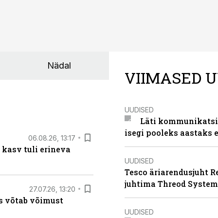
Nädal
VIIMASED U
UUDISED
Läti kommunikatsio
isegi pooleks aastaks e
06.08.26, 13:17
 kasv tuli erineva
UUDISED
Tesco äriarendusjuht R
juhtima Threod System
27.07.26, 13:20
s võtab võimust
UUDISED