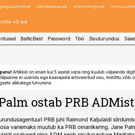
palgauudised.ee
raamatupidaja.ee
aritehnoloogia.ee
toostusuudis
Infopank
Radar
ritused
BalticBest
Password
Töö
Sisuturundus
Saad
panu!
Artikkel on enam kui 5 aastat vana ning kuulub väljaande digi
. Väljaanne ei uuenda ega kaasajasta arhiveeritud sisu, mistõttu võib ol
sete allikatega tutvumine
Palm ostab PRB ADMist 
urundusagentuuri PRB juhi Raimond Kaljulaidi siirdumi
nnaosa vanemaks muutub ka PRB omanikering. Jane Pa
ulaidi osalused ning ADM seob sisuturunduse Mediabra