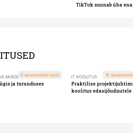
TikTok suunab üha ena
LITUSED
8 akadeemilist tundi
18 akadeemilis
VA AKADEEMIA
IT KOOLITUS
ügis ja turunduses
Praktilise projektijuhtim
koolitus edasijõudnutele