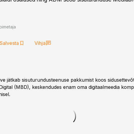
oimetaja
Salvesta
Vihja
ve jätkab sisuturundusteenuse pakkumist koos sidusettevõ
igital (MBD), keskendudes enam oma digitaalmeedia kompe
isel.