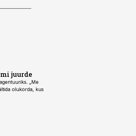
umi juurde
vagentuuriks. „Me
ältida olukorda, kus