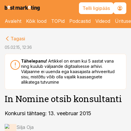
Telli ligipääs
Avaleht
Kõik lood
TOPid
Podcastid
Videod
Üritus
cebook
Tagasi
Twitter)
05.02.15, 12:36
kedIn
Tähelepanu!
Artikkel on enam kui 5 aastat vana
ning kuulub väljaande digitaalsesse arhiivi.
ail
Väljaanne ei uuenda ega kaasajasta arhiveeritud
sisu, mistõttu võib olla vajalik kaasaegsete
k
allikatega tutvumine
In Nomine otsib konsultanti
Konkursi tähtaeg: 13. veebruar 2015
Silja Oja