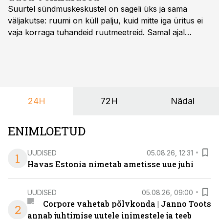
Suurtel sündmuskeskustel on sageli üks ja sama
väljakutse: ruumi on küll palju, kuid mitte iga üritus ei
vaja korraga tuhandeid ruutmeetreid. Samal ajal
soovivad ettevõtted ja korraldajad üha enam
paindlikkust – võimalust ühendada konverents, gala,
töötoad, meelelahutus ja võrgustumine tervikuks, ilma
et peaks kasutama mitut erinevat asukohta. T1
keskuses tegutsev sündmuskeskus T1 Venue on just
24H
72H
Nädal
nendele vajadustele vastanud uuendusega, mis pakub
senisest oluliselt rohkem lahendusi.
ENIMLOETUD
UUDISED
05.08.26, 12:31
1
Havas Estonia nimetab ametisse uue juhi
UUDISED
05.08.26, 09:00
Corpore vahetab põlvkonda | Janno Toots
2
annab juhtimise uutele inimestele ja teeb