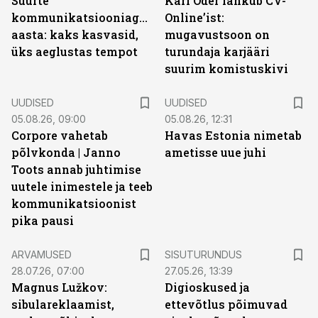
Suurte
Karl Oder lahkub CV-
kommunikatsiooniagentuuride
Online’ist:
aasta: kaks kasvasid,
mugavustsoon on
üks aeglustas tempot
turundaja karjääri
suurim komistuskivi
UUDISED
UUDISED
05.08.26, 09:00
05.08.26, 12:31
Corpore vahetab
Havas Estonia nimetab
põlvkonda | Janno
ametisse uue juhi
Toots annab juhtimise
uutele inimestele ja teeb
kommunikatsioonist
pika pausi
ST
ARVAMUSED
SISUTURUNDUS
28.07.26, 07:00
27.05.26, 13:39
Magnus Lužkov:
Digioskused ja
sibulareklaamist,
ettevõtlus põimuvad