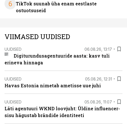
6
TikTok suunab üha enam eestlaste
ostuotsuseid
VIIMASED UUDISED
UUDISED
06.08.26, 13:17
Digiturundusagentuuride aasta: kasv tuli
erineva hinnaga
UUDISED
05.08.26, 12:31
Havas Estonia nimetab ametisse uue juhi
UUDISED
05.08.26, 11:07
Läti agentuuri WKND loovjuht: Üldine influencer-
sisu hägustab brändide identiteeti