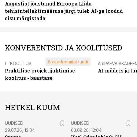
Augustist jõustunud Euroopa Liidu
tehisintellektimääruse järgi tuleb AI-ga loodud
sisu märgistada
KONVERENTSID JA KOOLITUSED
8 akadeemilist tundi
IT KOOLITUS
ÄRIPÄEVA AKADEE
Praktilise projektijuhtimise
AI müügis ja t
koolitus - baastase
HETKEL KUUM
UUDISED
UUDISED
29.07.26, 12:04
03.08.26, 12:04