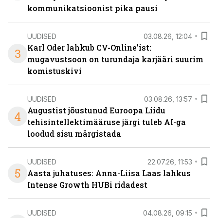
kommunikatsioonist pika pausi
UUDISED
03.08.26, 12:04
Karl Oder lahkub CV-Online’ist:
3
mugavustsoon on turundaja karjääri suurim
komistuskivi
UUDISED
03.08.26, 13:57
Augustist jõustunud Euroopa Liidu
4
tehisintellektimääruse järgi tuleb AI-ga
loodud sisu märgistada
UUDISED
22.07.26, 11:53
5
Aasta juhatuses: Anna-Liisa Laas lahkus
Intense Growth HUBi ridadest
UUDISED
04.08.26, 09:15