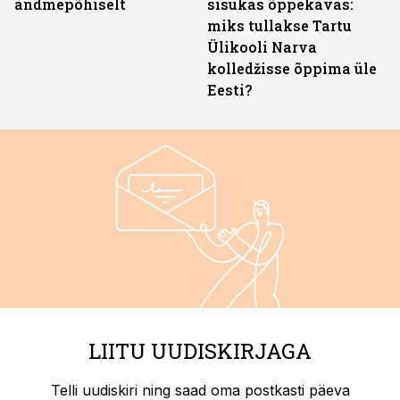
andmepõhiselt
sisukas õppekavas:
miks tullakse Tartu
Ülikooli Narva
kolledžisse õppima üle
Eesti?
LIITU UUDISKIRJAGA
Telli uudiskiri ning saad oma postkasti päeva