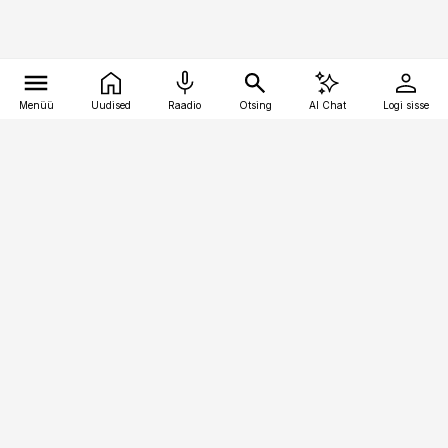
Menüü
Uudised
Raadio
Otsing
AI Chat
Logi sisse
Vana-Lõuna 39/1, 19094 Tallinn
(+372) 667 0111
bestmarketing@best-marketing.ee
Telli
Reklaam
Firmast
Sisu kasutamisõigused
Ajakirjaniku
eetikakoodeks
Üldtingimused
Privaatsustingimused