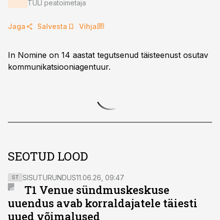
TULI peatoimetaja
Jaga
Salvesta
Vihja
In Nomine on 14 aastat tegutsenud täisteenust osutav
kommunikatsiooniagentuur.
SEOTUD LOOD
SISUTURUNDUS
11.06.26, 09:47
ST
T1 Venue sündmuskeskuse
uuendus avab korraldajatele täiesti
uued võimalused