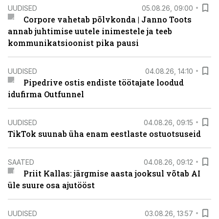
UUDISED
05.08.26, 09:00
Corpore vahetab põlvkonda | Janno Toots
annab juhtimise uutele inimestele ja teeb
kommunikatsioonist pika pausi
UUDISED
04.08.26, 14:10
Pipedrive ostis endiste töötajate loodud
idufirma Outfunnel
UUDISED
04.08.26, 09:15
TikTok suunab üha enam eestlaste ostuotsuseid
SAATED
04.08.26, 09:12
Priit Kallas: järgmise aasta jooksul võtab AI
üle suure osa ajutööst
UUDISED
03.08.26, 13:57