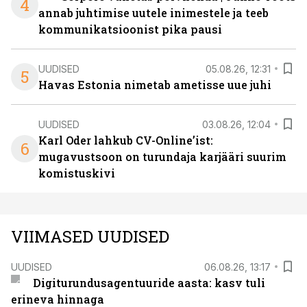
4
annab juhtimise uutele inimestele ja teeb
kommunikatsioonist pika pausi
UUDISED
05.08.26, 12:31
5
Havas Estonia nimetab ametisse uue juhi
UUDISED
03.08.26, 12:04
Karl Oder lahkub CV-Online’ist:
6
mugavustsoon on turundaja karjääri suurim
komistuskivi
VIIMASED UUDISED
UUDISED
06.08.26, 13:17
Digiturundusagentuuride aasta: kasv tuli
erineva hinnaga