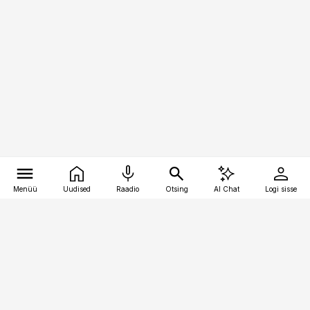
Menüü
Uudised
Raadio
Otsing
AI Chat
Logi sisse
Vana-Lõuna 39/1, 19094 Tallinn
(+372) 667 0111
bestmarketing@best-marketing.ee