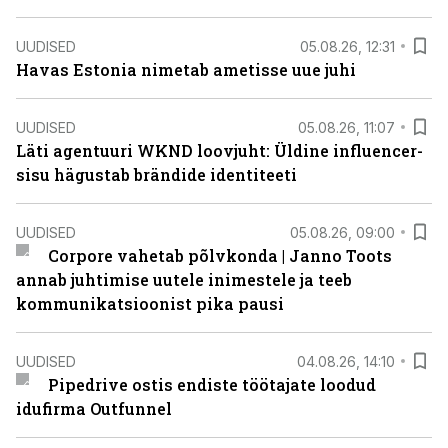
UUDISED
05.08.26, 12:31
Havas Estonia nimetab ametisse uue juhi
UUDISED
05.08.26, 11:07
Läti agentuuri WKND loovjuht: Üldine influencer-
sisu hägustab brändide identiteeti
UUDISED
05.08.26, 09:00
Corpore vahetab põlvkonda | Janno Toots
annab juhtimise uutele inimestele ja teeb
kommunikatsioonist pika pausi
UUDISED
04.08.26, 14:10
Pipedrive ostis endiste töötajate loodud
idufirma Outfunnel