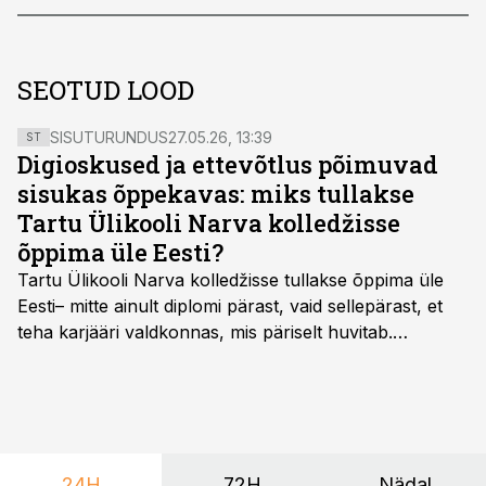
SEOTUD LOOD
SISUTURUNDUS
27.05.26, 13:39
ST
Digioskused ja ettevõtlus põimuvad
sisukas õppekavas: miks tullakse
Tartu Ülikooli Narva kolledžisse
õppima üle Eesti?
Tartu Ülikooli Narva kolledžisse tullakse õppima üle
Eesti– mitte ainult diplomi pärast, vaid sellepärast, et
teha karjääri valdkonnas, mis päriselt huvitab.
Õppekava “Ettevõtlus ja digilahendused” ühendab
ettevõtluse, tehnoloogia ja praktilised oskused viisil,
mis kõnetab nii ettevõtjaid, värskeid koolilõpetajaid kui
ka neid, kes soovivad teha karjääripööret.
24H
72H
Nädal