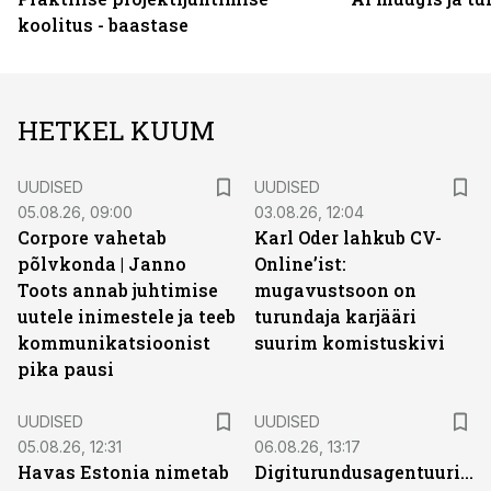
koolitus - baastase
HETKEL KUUM
UUDISED
UUDISED
05.08.26, 09:00
03.08.26, 12:04
Corpore vahetab
Karl Oder lahkub CV-
põlvkonda | Janno
Online’ist:
Toots annab juhtimise
mugavustsoon on
uutele inimestele ja teeb
turundaja karjääri
kommunikatsioonist
suurim komistuskivi
pika pausi
UUDISED
UUDISED
05.08.26, 12:31
06.08.26, 13:17
Havas Estonia nimetab
Digiturundusagentuuride