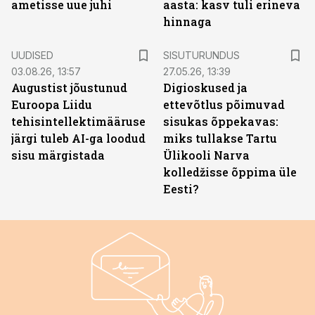
ametisse uue juhi
aasta: kasv tuli erineva
hinnaga
ST
UUDISED
SISUTURUNDUS
03.08.26, 13:57
27.05.26, 13:39
Augustist jõustunud
Digioskused ja
Euroopa Liidu
ettevõtlus põimuvad
tehisintellektimääruse
sisukas õppekavas:
järgi tuleb AI-ga loodud
miks tullakse Tartu
sisu märgistada
Ülikooli Narva
kolledžisse õppima üle
Eesti?