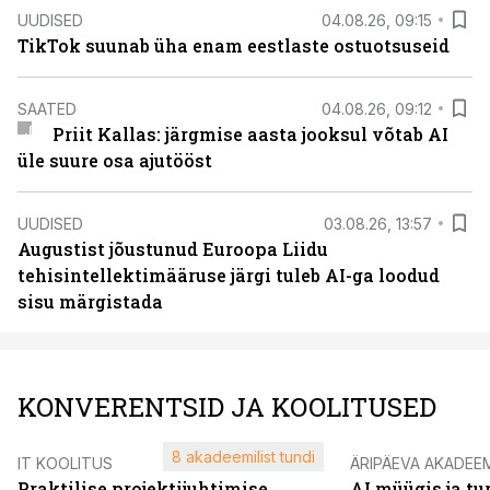
UUDISED
04.08.26, 09:15
TikTok suunab üha enam eestlaste ostuotsuseid
SAATED
04.08.26, 09:12
Priit Kallas: järgmise aasta jooksul võtab AI
üle suure osa ajutööst
UUDISED
03.08.26, 13:57
Augustist jõustunud Euroopa Liidu
tehisintellektimääruse järgi tuleb AI-ga loodud
sisu märgistada
KONVERENTSID JA KOOLITUSED
8 akadeemilist tundi
IT KOOLITUS
ÄRIPÄEVA AKADEE
Praktilise projektijuhtimise
AI müügis ja t