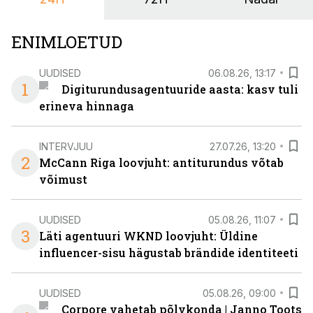
ENIMLOETUD
UUDISED
06.08.26, 13:17
1
Digiturundusagentuuride aasta: kasv tuli
erineva hinnaga
INTERVJUU
27.07.26, 13:20
2
McCann Riga loovjuht: antiturundus võtab
võimust
UUDISED
05.08.26, 11:07
3
Läti agentuuri WKND loovjuht: Üldine
influencer-sisu hägustab brändide identiteeti
UUDISED
05.08.26, 09:00
Corpore vahetab põlvkonda | Janno Toots