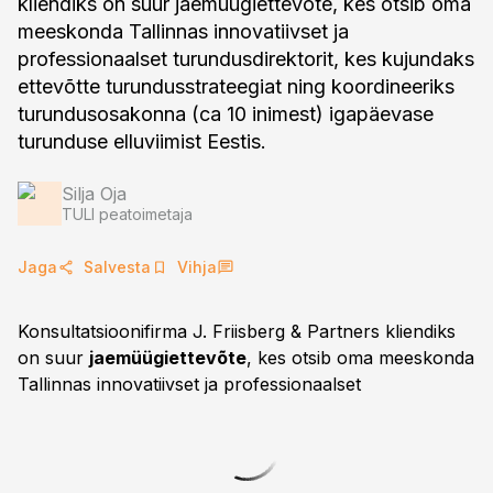
kliendiks on suur jaemüügiettevõte, kes otsib oma
meeskonda Tallinnas innovatiivset ja
professionaalset turundusdirektorit, kes kujundaks
ettevõtte turundusstrateegiat ning koordineeriks
turundusosakonna (ca 10 inimest) igapäevase
turunduse elluviimist Eestis.
Silja Oja
TULI peatoimetaja
Jaga
Salvesta
Vihja
Konsultatsioonifirma J. Friisberg & Partners kliendiks
on suur
jaemüügiettevõte
, kes otsib oma meeskonda
Tallinnas innovatiivset ja professionaalset