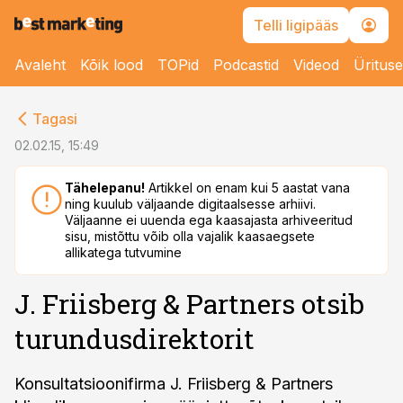
Telli ligipääs
Avaleht
Kõik lood
TOPid
Podcastid
Videod
Üritus
cebook
Tagasi
Twitter)
02.02.15, 15:49
kedIn
Tähelepanu!
Artikkel on enam kui 5 aastat vana
ning kuulub väljaande digitaalsesse arhiivi.
ail
Väljaanne ei uuenda ega kaasajasta arhiveeritud
sisu, mistõttu võib olla vajalik kaasaegsete
k
allikatega tutvumine
J. Friisberg & Partners otsib
turundusdirektorit
Konsultatsioonifirma J. Friisberg & Partners