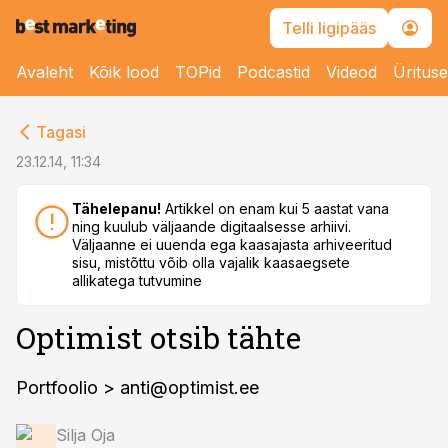
Telli ligipääs
Avaleht
Kõik lood
TOPid
Podcastid
Videod
Üritus
cebook
Tagasi
Twitter)
23.12.14, 11:34
kedIn
Tähelepanu!
Artikkel on enam kui 5 aastat vana
ning kuulub väljaande digitaalsesse arhiivi.
ail
Väljaanne ei uuenda ega kaasajasta arhiveeritud
sisu, mistõttu võib olla vajalik kaasaegsete
k
allikatega tutvumine
Optimist otsib tähte
Portfoolio >
anti@optimist.ee
Silja Oja