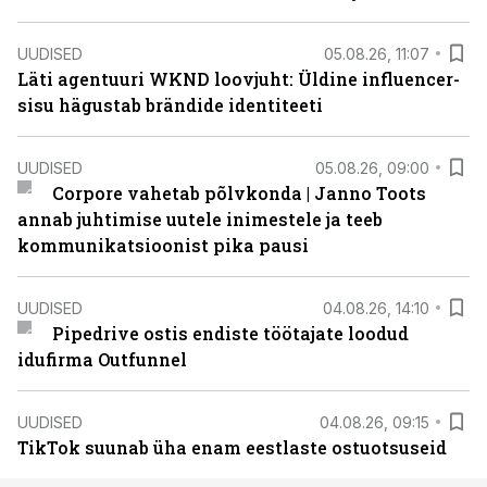
UUDISED
05.08.26, 11:07
Läti agentuuri WKND loovjuht: Üldine influencer-
sisu hägustab brändide identiteeti
UUDISED
05.08.26, 09:00
Corpore vahetab põlvkonda | Janno Toots
annab juhtimise uutele inimestele ja teeb
kommunikatsioonist pika pausi
UUDISED
04.08.26, 14:10
Pipedrive ostis endiste töötajate loodud
idufirma Outfunnel
UUDISED
04.08.26, 09:15
TikTok suunab üha enam eestlaste ostuotsuseid