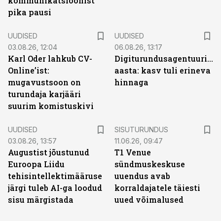
kommunikatsioonist
pika pausi
UUDISED
UUDISED
03.08.26, 12:04
06.08.26, 13:17
Karl Oder lahkub CV-
Digiturundusagentuuride
Online’ist:
aasta: kasv tuli erineva
mugavustsoon on
hinnaga
turundaja karjääri
suurim komistuskivi
ST
UUDISED
SISUTURUNDUS
03.08.26, 13:57
11.06.26, 09:47
Augustist jõustunud
T1 Venue
Euroopa Liidu
sündmuskeskuse
tehisintellektimääruse
uuendus avab
järgi tuleb AI-ga loodud
korraldajatele täiesti
sisu märgistada
uued võimalused