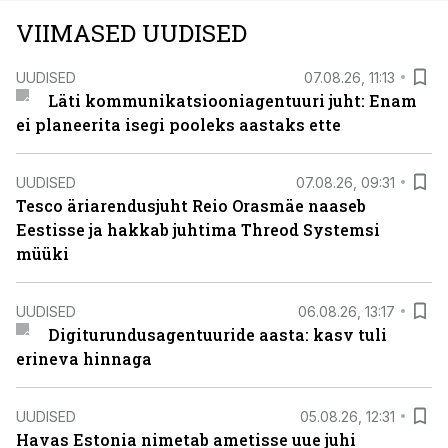
VIIMASED UUDISED
UUDISED
07.08.26, 11:13
Läti kommunikatsiooniagentuuri juht: Enam
ei planeerita isegi pooleks aastaks ette
UUDISED
07.08.26, 09:31
Tesco äriarendusjuht Reio Orasmäe naaseb
Eestisse ja hakkab juhtima Threod Systemsi
müüki
UUDISED
06.08.26, 13:17
Digiturundusagentuuride aasta: kasv tuli
erineva hinnaga
UUDISED
05.08.26, 12:31
Havas Estonia nimetab ametisse uue juhi