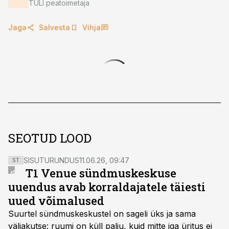
TULI peatoimetaja
Jaga
Salvesta
Vihja
SEOTUD LOOD
SISUTURUNDUS
11.06.26, 09:47
ST
T1 Venue sündmuskeskuse
uuendus avab korraldajatele täiesti
uued võimalused
Suurtel sündmuskeskustel on sageli üks ja sama
väljakutse: ruumi on küll palju, kuid mitte iga üritus ei