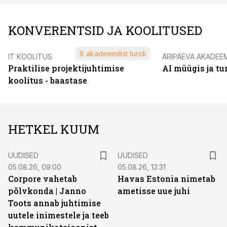
KONVERENTSID JA KOOLITUSED
8 akadeemilist tundi
IT KOOLITUS
ÄRIPÄEVA AKADEE
Praktilise projektijuhtimise
AI müügis ja t
koolitus - baastase
HETKEL KUUM
UUDISED
UUDISED
05.08.26, 09:00
05.08.26, 12:31
Corpore vahetab
Havas Estonia nimetab
põlvkonda | Janno
ametisse uue juhi
Toots annab juhtimise
uutele inimestele ja teeb