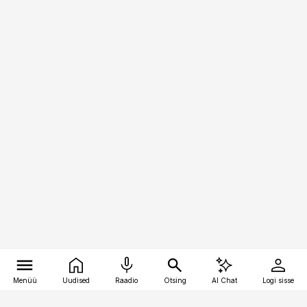
Menüü
Uudised
Raadio
Otsing
AI Chat
Logi sisse