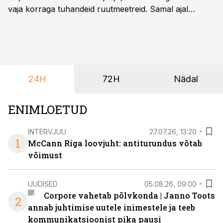
vaja korraga tuhandeid ruutmeetreid. Samal ajal
soovivad ettevõtted ja korraldajad üha enam
paindlikkust – võimalust ühendada konverents, gala,
töötoad, meelelahutus ja võrgustumine tervikuks, ilma
et peaks kasutama mitut erinevat asukohta. T1
keskuses tegutsev sündmuskeskus T1 Venue on just
24H
72H
Nädal
nendele vajadustele vastanud uuendusega, mis pakub
senisest oluliselt rohkem lahendusi.
ENIMLOETUD
INTERVJUU
27.07.26, 13:20
1
McCann Riga loovjuht: antiturundus võtab
võimust
UUDISED
05.08.26, 09:00
Corpore vahetab põlvkonda | Janno Toots
2
annab juhtimise uutele inimestele ja teeb
kommunikatsioonist pika pausi