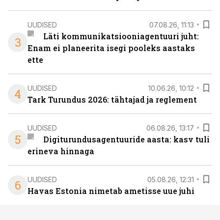
UUDISED
07.08.26, 11:13
Läti kommunikatsiooniagentuuri juht:
3
Enam ei planeerita isegi pooleks aastaks
ette
UUDISED
10.06.26, 10:12
4
Tark Turundus 2026: tähtajad ja reglement
UUDISED
06.08.26, 13:17
5
Digiturundusagentuuride aasta: kasv tuli
erineva hinnaga
UUDISED
05.08.26, 12:31
6
Havas Estonia nimetab ametisse uue juhi