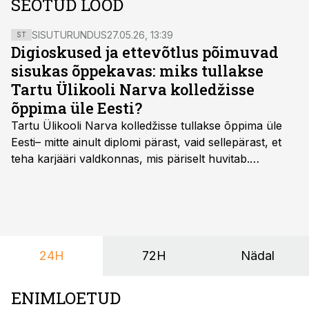
SEOTUD LOOD
SISUTURUNDUS
27.05.26, 13:39
ST
Digioskused ja ettevõtlus põimuvad
sisukas õppekavas: miks tullakse
Tartu Ülikooli Narva kolledžisse
õppima üle Eesti?
Tartu Ülikooli Narva kolledžisse tullakse õppima üle
Eesti– mitte ainult diplomi pärast, vaid sellepärast, et
teha karjääri valdkonnas, mis päriselt huvitab.
Õppekava “Ettevõtlus ja digilahendused” ühendab
ettevõtluse, tehnoloogia ja praktilised oskused viisil,
mis kõnetab nii ettevõtjaid, värskeid koolilõpetajaid kui
ka neid, kes soovivad teha karjääripööret.
24H
72H
Nädal
ENIMLOETUD