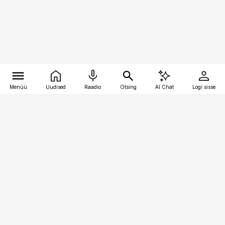
Menüü
Uudised
Raadio
Otsing
AI Chat
Logi sisse
Vana-Lõuna 39/1, 19094 Tallinn
(+372) 667 0111
bestmarketing@best-marketing.ee
Telli
Reklaam
Firmast