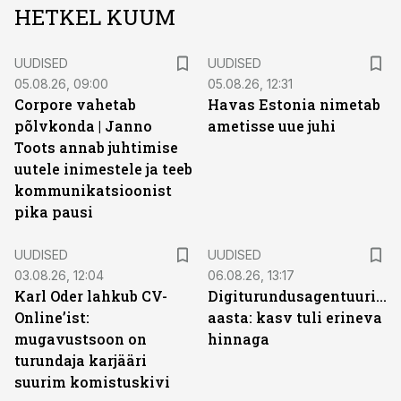
HETKEL KUUM
UUDISED
UUDISED
05.08.26, 09:00
05.08.26, 12:31
Corpore vahetab
Havas Estonia nimetab
põlvkonda | Janno
ametisse uue juhi
Toots annab juhtimise
uutele inimestele ja teeb
kommunikatsioonist
pika pausi
UUDISED
UUDISED
03.08.26, 12:04
06.08.26, 13:17
Karl Oder lahkub CV-
Digiturundusagentuuride
Online’ist:
aasta: kasv tuli erineva
mugavustsoon on
hinnaga
turundaja karjääri
suurim komistuskivi