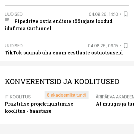
UUDISED
04.08.26, 14:10
Pipedrive ostis endiste töötajate loodud
idufirma Outfunnel
UUDISED
04.08.26, 09:15
TikTok suunab üha enam eestlaste ostuotsuseid
KONVERENTSID JA KOOLITUSED
8 akadeemilist tundi
IT KOOLITUS
ÄRIPÄEVA AKADEE
Praktilise projektijuhtimise
AI müügis ja t
koolitus - baastase