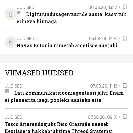
UUDISED
06.08.26, 13:17
5
Digiturundusagentuuride aasta: kasv tuli
erineva hinnaga
UUDISED
05.08.26, 12:31
6
Havas Estonia nimetab ametisse uue juhi
VIIMASED UUDISED
UUDISED
07.08.26, 11:13
Läti kommunikatsiooniagentuuri juht: Enam
ei planeerita isegi pooleks aastaks ette
UUDISED
07.08.26, 09:31
Tesco äriarendusjuht Reio Orasmäe naaseb
Eestisse ja hakkab juhtima Threod Systemsi