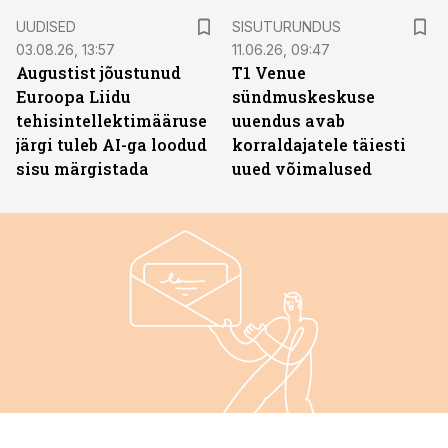
ST
UUDISED
SISUTURUNDUS
03.08.26, 13:57
11.06.26, 09:47
Augustist jõustunud
T1 Venue
Euroopa Liidu
sündmuskeskuse
tehisintellektimääruse
uuendus avab
järgi tuleb AI-ga loodud
korraldajatele täiesti
sisu märgistada
uued võimalused