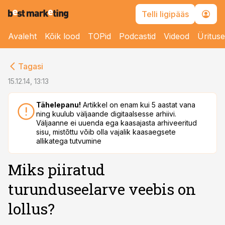
Telli ligipääs
Avaleht
Kõik lood
TOPid
Podcastid
Videod
Üritus
cebook
Tagasi
Twitter)
15.12.14, 13:13
kedIn
Tähelepanu!
Artikkel on enam kui 5 aastat vana
ning kuulub väljaande digitaalsesse arhiivi.
ail
Väljaanne ei uuenda ega kaasajasta arhiveeritud
sisu, mistõttu võib olla vajalik kaasaegsete
k
allikatega tutvumine
Miks piiratud
turunduseelarve veebis on
lollus?