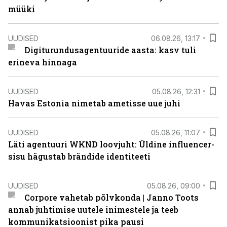
müüki
UUDISED
06.08.26, 13:17
Digiturundusagentuuride aasta: kasv tuli
erineva hinnaga
UUDISED
05.08.26, 12:31
Havas Estonia nimetab ametisse uue juhi
UUDISED
05.08.26, 11:07
Läti agentuuri WKND loovjuht: Üldine influencer-
sisu hägustab brändide identiteeti
UUDISED
05.08.26, 09:00
Corpore vahetab põlvkonda | Janno Toots
annab juhtimise uutele inimestele ja teeb
kommunikatsioonist pika pausi