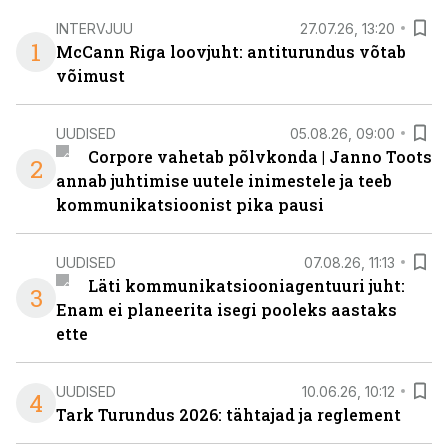
INTERVJUU
27.07.26, 13:20
1
McCann Riga loovjuht: antiturundus võtab
võimust
UUDISED
05.08.26, 09:00
Corpore vahetab põlvkonda | Janno Toots
2
annab juhtimise uutele inimestele ja teeb
kommunikatsioonist pika pausi
UUDISED
07.08.26, 11:13
Läti kommunikatsiooniagentuuri juht:
3
Enam ei planeerita isegi pooleks aastaks
ette
UUDISED
10.06.26, 10:12
4
Tark Turundus 2026: tähtajad ja reglement