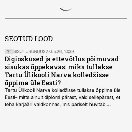
SEOTUD LOOD
SISUTURUNDUS
27.05.26, 13:39
ST
Digioskused ja ettevõtlus põimuvad
sisukas õppekavas: miks tullakse
Tartu Ülikooli Narva kolledžisse
õppima üle Eesti?
Tartu Ülikooli Narva kolledžisse tullakse õppima üle
Eesti– mitte ainult diplomi pärast, vaid sellepärast, et
teha karjääri valdkonnas, mis päriselt huvitab.
Õppekava “Ettevõtlus ja digilahendused” ühendab
ettevõtluse, tehnoloogia ja praktilised oskused viisil,
mis kõnetab nii ettevõtjaid, värskeid koolilõpetajaid kui