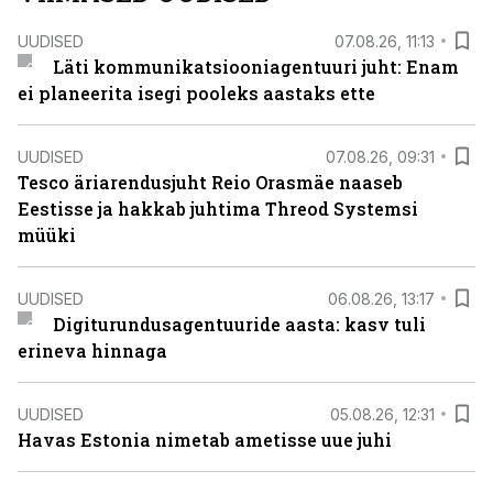
UUDISED
07.08.26, 11:13
Läti kommunikatsiooniagentuuri juht: Enam
ei planeerita isegi pooleks aastaks ette
UUDISED
07.08.26, 09:31
Tesco äriarendusjuht Reio Orasmäe naaseb
Eestisse ja hakkab juhtima Threod Systemsi
müüki
UUDISED
06.08.26, 13:17
Digiturundusagentuuride aasta: kasv tuli
erineva hinnaga
UUDISED
05.08.26, 12:31
Havas Estonia nimetab ametisse uue juhi