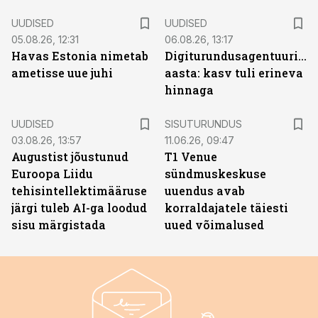
UUDISED
UUDISED
05.08.26, 12:31
06.08.26, 13:17
Havas Estonia nimetab
Digiturundusagentuuride
ametisse uue juhi
aasta: kasv tuli erineva
hinnaga
ST
UUDISED
SISUTURUNDUS
03.08.26, 13:57
11.06.26, 09:47
Augustist jõustunud
T1 Venue
Euroopa Liidu
sündmuskeskuse
tehisintellektimääruse
uuendus avab
järgi tuleb AI-ga loodud
korraldajatele täiesti
sisu märgistada
uued võimalused