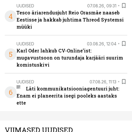
UUDISED
07.08.26, 09:31
Tesco äriarendusjuht Reio Orasmäe naaseb
4
Eestisse ja hakkab juhtima Threod Systemsi
müüki
UUDISED
03.08.26, 12:04
Karl Oder lahkub CV-Online’ist:
5
mugavustsoon on turundaja karjääri suurim
komistuskivi
UUDISED
07.08.26, 11:13
Läti kommunikatsiooniagentuuri juht:
6
Enam ei planeerita isegi pooleks aastaks
ette
VIIMASED UUDISED