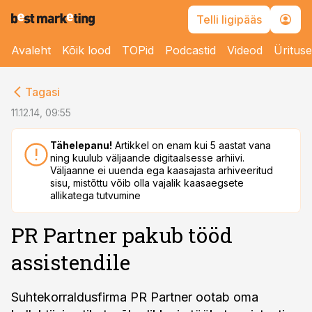
Telli ligipääs
Avaleht
Kõik lood
TOPid
Podcastid
Videod
Üritus
cebook
Tagasi
Twitter)
11.12.14, 09:55
kedIn
Tähelepanu!
Artikkel on enam kui 5 aastat vana
ning kuulub väljaande digitaalsesse arhiivi.
ail
Väljaanne ei uuenda ega kaasajasta arhiveeritud
sisu, mistõttu võib olla vajalik kaasaegsete
k
allikatega tutvumine
PR Partner pakub tööd
assistendile
Suhtekorraldusfirma PR Partner ootab oma