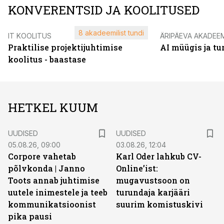
KONVERENTSID JA KOOLITUSED
8 akadeemilist tundi
IT KOOLITUS
ÄRIPÄEVA AKADEE
Praktilise projektijuhtimise
AI müügis ja t
koolitus - baastase
HETKEL KUUM
UUDISED
UUDISED
05.08.26, 09:00
03.08.26, 12:04
Corpore vahetab
Karl Oder lahkub CV-
põlvkonda | Janno
Online’ist:
Toots annab juhtimise
mugavustsoon on
uutele inimestele ja teeb
turundaja karjääri
kommunikatsioonist
suurim komistuskivi
pika pausi