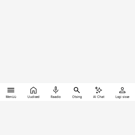
Menüü
Uudised
Raadio
Otsing
AI Chat
Logi sisse
Vana-Lõuna 39/1, 19094 Tallinn
(+372) 667 0111