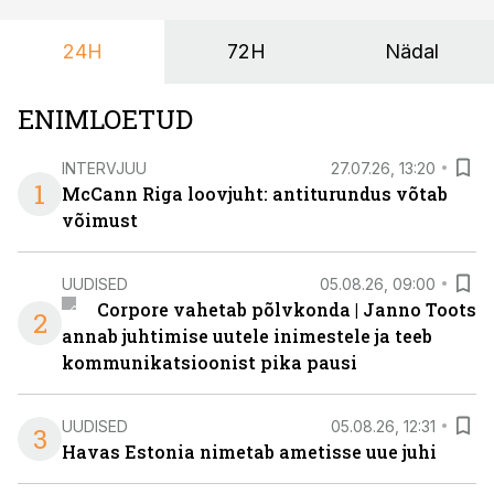
ka neid, kes soovivad teha karjääripööret.
24H
72H
Nädal
ENIMLOETUD
INTERVJUU
27.07.26, 13:20
1
McCann Riga loovjuht: antiturundus võtab
võimust
UUDISED
05.08.26, 09:00
Corpore vahetab põlvkonda | Janno Toots
2
annab juhtimise uutele inimestele ja teeb
kommunikatsioonist pika pausi
UUDISED
05.08.26, 12:31
3
Havas Estonia nimetab ametisse uue juhi