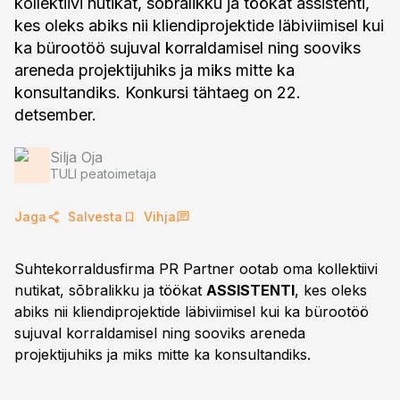
kollektiivi nutikat, sõbralikku ja töökat assistenti,
kes oleks abiks nii kliendiprojektide läbiviimisel kui
ka bürootöö sujuval korraldamisel ning sooviks
areneda projektijuhiks ja miks mitte ka
konsultandiks. Konkursi tähtaeg on 22.
detsember.
Silja Oja
TULI peatoimetaja
Jaga
Salvesta
Vihja
Suhtekorraldusfirma PR Partner ootab oma kollektiivi
nutikat, sõbralikku ja töökat
ASSISTENTI
, kes oleks
abiks nii kliendiprojektide läbiviimisel kui ka bürootöö
sujuval korraldamisel ning sooviks areneda
projektijuhiks ja miks mitte ka konsultandiks.