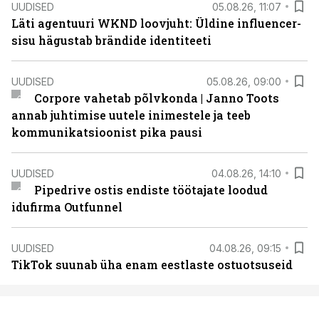
UUDISED
05.08.26, 11:07
Läti agentuuri WKND loovjuht: Üldine influencer-
sisu hägustab brändide identiteeti
UUDISED
05.08.26, 09:00
Corpore vahetab põlvkonda | Janno Toots
annab juhtimise uutele inimestele ja teeb
kommunikatsioonist pika pausi
UUDISED
04.08.26, 14:10
Pipedrive ostis endiste töötajate loodud
idufirma Outfunnel
UUDISED
04.08.26, 09:15
TikTok suunab üha enam eestlaste ostuotsuseid