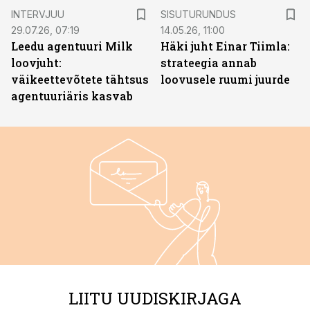
ST
INTERVJUU
SISUTURUNDUS
29.07.26, 07:19
14.05.26, 11:00
Leedu agentuuri Milk
Häki juht Einar Tiimla:
loovjuht:
strateegia annab
väikeettevõtete tähtsus
loovusele ruumi juurde
agentuuriäris kasvab
LIITU UUDISKIRJAGA