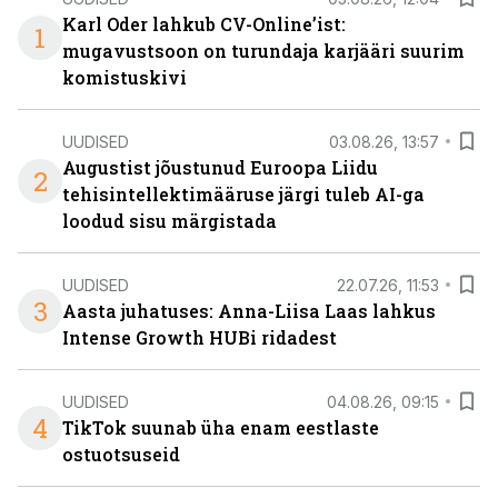
Karl Oder lahkub CV-Online’ist:
1
mugavustsoon on turundaja karjääri suurim
komistuskivi
UUDISED
03.08.26, 13:57
Augustist jõustunud Euroopa Liidu
2
tehisintellektimääruse järgi tuleb AI-ga
loodud sisu märgistada
UUDISED
22.07.26, 11:53
3
Aasta juhatuses: Anna-Liisa Laas lahkus
Intense Growth HUBi ridadest
UUDISED
04.08.26, 09:15
4
TikTok suunab üha enam eestlaste
ostuotsuseid