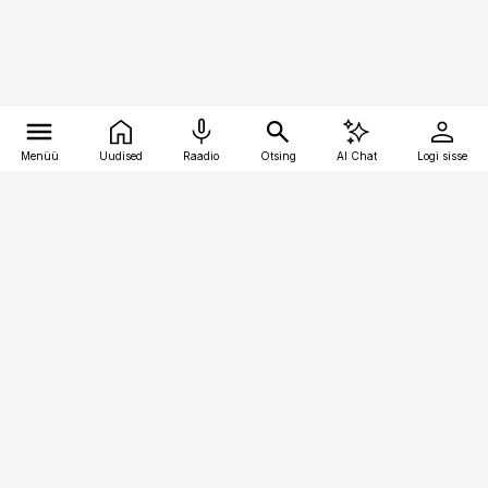
Menüü
Uudised
Raadio
Otsing
AI Chat
Logi sisse
Vana-Lõuna 39/1, 19094 Tallinn
(+372) 667 0111
bestmarketing@best-marketing.ee
Telli
Reklaam
Firmast
Sisu kasutamisõigused
Ajakirjaniku