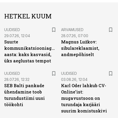
HETKEL KUUM
UUDISED
ARVAMUSED
29.07.26, 12:04
28.07.26, 07:00
Suurte
Magnus Lužkov:
kommunikatsiooniagentuuride
sibulareklaamist,
aasta: kaks kasvasid,
andmepõhiselt
üks aeglustas tempot
UUDISED
UUDISED
28.07.26, 12:32
03.08.26, 12:04
SEB Balti pankade
Karl Oder lahkub CV-
ühendamine toob
Online’ist:
turundustiimi uusi
mugavustsoon on
töökohti
turundaja karjääri
suurim komistuskivi