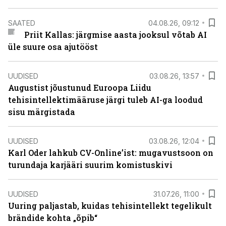
SAATED
04.08.26, 09:12
Priit Kallas: järgmise aasta jooksul võtab AI
üle suure osa ajutööst
UUDISED
03.08.26, 13:57
Augustist jõustunud Euroopa Liidu
tehisintellektimääruse järgi tuleb AI-ga loodud
sisu märgistada
UUDISED
03.08.26, 12:04
Karl Oder lahkub CV-Online’ist: mugavustsoon on
turundaja karjääri suurim komistuskivi
UUDISED
31.07.26, 11:00
Uuring paljastab, kuidas tehisintellekt tegelikult
brändide kohta „õpib“