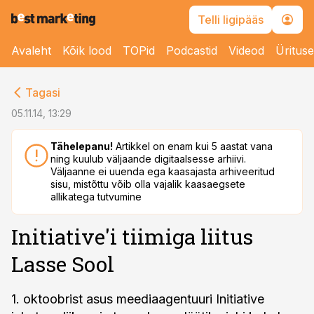
Telli ligipääs
Avaleht
Kõik lood
TOPid
Podcastid
Videod
Üritus
cebook
Tagasi
Twitter)
05.11.14, 13:29
kedIn
Tähelepanu!
Artikkel on enam kui 5 aastat vana
ning kuulub väljaande digitaalsesse arhiivi.
ail
Väljaanne ei uuenda ega kaasajasta arhiveeritud
sisu, mistõttu võib olla vajalik kaasaegsete
k
allikatega tutvumine
Initiative'i tiimiga liitus
Lasse Sool
1. oktoobrist asus meediaagentuuri Initiative