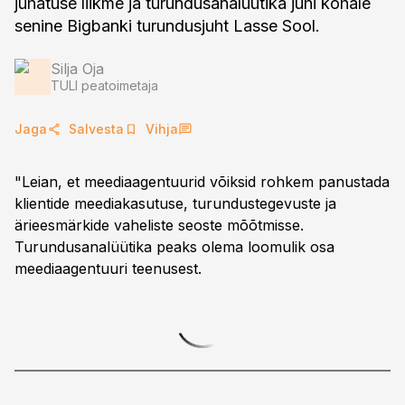
juhatuse liikme ja turundusanalüütika juhi kohale
senine Bigbanki turundusjuht Lasse Sool.
Silja Oja
TULI peatoimetaja
Jaga
Salvesta
Vihja
"Leian, et meediaagentuurid võiksid rohkem panustada
klientide meediakasutuse, turundustegevuste ja
ärieesmärkide vaheliste seoste mõõtmisse.
Turundusanalüütika peaks olema loomulik osa
meediaagentuuri teenusest.