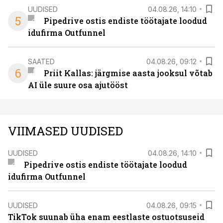
UUDISED
04.08.26, 14:10
5
Pipedrive ostis endiste töötajate loodud
idufirma Outfunnel
SAATED
04.08.26, 09:12
6
Priit Kallas: järgmise aasta jooksul võtab
AI üle suure osa ajutööst
VIIMASED UUDISED
UUDISED
04.08.26, 14:10
Pipedrive ostis endiste töötajate loodud
idufirma Outfunnel
UUDISED
04.08.26, 09:15
TikTok suunab üha enam eestlaste ostuotsuseid