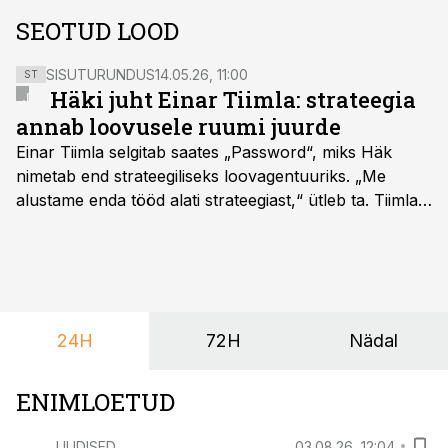
SEOTUD LOOD
SISUTURUNDUS
14.05.26, 11:00
ST
Häki juht Einar Tiimla: strateegia
annab loovusele ruumi juurde
Einar Tiimla selgitab saates „Password“, miks Häk
nimetab end strateegiliseks loovagentuuriks. „Me
alustame enda tööd alati strateegiast,“ ütleb ta. Tiimla
sõnul aitab põhjalik eeltöö vältida olukorda, kus klient
hakkab alles esimeste visuaalide pealt mõtlema, mida
ta tegelikult tahab.
24H
72H
Nädal
ENIMLOETUD
UUDISED
03.08.26, 12:04