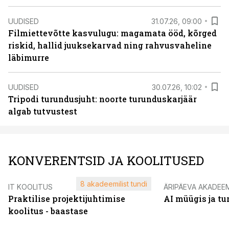
UUDISED
31.07.26, 09:00
Filmiettevõtte kasvulugu: magamata ööd, kõrged
riskid, hallid juuksekarvad ning rahvusvaheline
läbimurre
UUDISED
30.07.26, 10:02
Tripodi turundusjuht: noorte turunduskarjäär
algab tutvustest
KONVERENTSID JA KOOLITUSED
8 akadeemilist tundi
IT KOOLITUS
ÄRIPÄEVA AKADEE
Praktilise projektijuhtimise
AI müügis ja t
koolitus - baastase