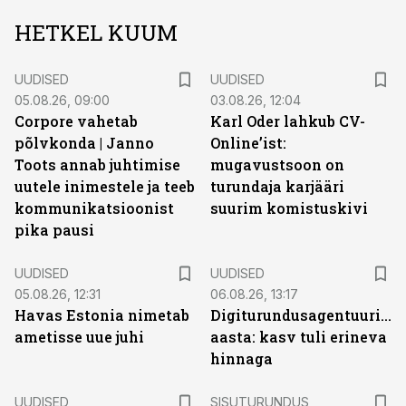
HETKEL KUUM
UUDISED
UUDISED
05.08.26, 09:00
03.08.26, 12:04
Corpore vahetab
Karl Oder lahkub CV-
põlvkonda | Janno
Online’ist:
Toots annab juhtimise
mugavustsoon on
uutele inimestele ja teeb
turundaja karjääri
kommunikatsioonist
suurim komistuskivi
pika pausi
UUDISED
UUDISED
05.08.26, 12:31
06.08.26, 13:17
Havas Estonia nimetab
Digiturundusagentuuride
ametisse uue juhi
aasta: kasv tuli erineva
hinnaga
ST
UUDISED
SISUTURUNDUS