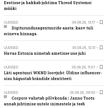
Eestisse ja hakkab juhtima Threod Systemsi
müüki
UUDISED
06.08.26, 13:17
Digiturundusagentuuride aasta: kasv tuli
erineva hinnaga
UUDISED
05.08.26, 12:31
Havas Estonia nimetab ametisse uue juhi
UUDISED
05.08.26, 11:07
Läti agentuuri WKND loovjuht: Üldine influencer-
sisu hägustab brändide identiteeti
UUDISED
05.08.26, 09:00
Corpore vahetab põlvkonda | Janno Toots
annab juhtimise uutele inimestele ja teeb