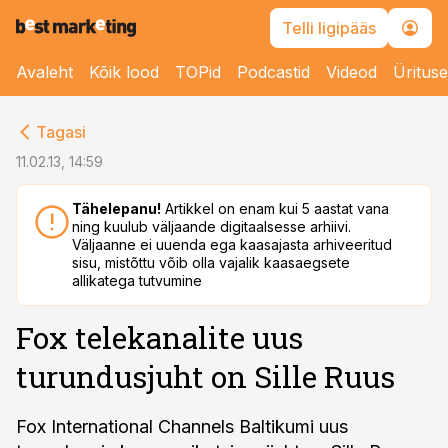
Telli ligipääs
Avaleht
Kõik lood
TOPid
Podcastid
Videod
Üritus
cebook
Tagasi
Twitter)
11.02.13, 14:59
kedIn
Tähelepanu!
Artikkel on enam kui 5 aastat vana
ning kuulub väljaande digitaalsesse arhiivi.
ail
Väljaanne ei uuenda ega kaasajasta arhiveeritud
sisu, mistõttu võib olla vajalik kaasaegsete
k
allikatega tutvumine
Fox telekanalite uus
turundusjuht on Sille Ruus
Fox International Channels Baltikumi uus