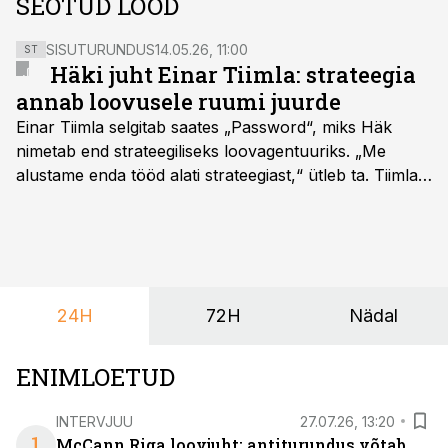
SEOTUD LOOD
SISUTURUNDUS
14.05.26, 11:00
ST
Häki juht Einar Tiimla: strateegia
annab loovusele ruumi juurde
Einar Tiimla selgitab saates „Password“, miks Häk
nimetab end strateegiliseks loovagentuuriks. „Me
alustame enda tööd alati strateegiast,“ ütleb ta. Tiimla
sõnul aitab põhjalik eeltöö vältida olukorda, kus klient
hakkab alles esimeste visuaalide pealt mõtlema, mida
ta tegelikult tahab.
24H
72H
Nädal
ENIMLOETUD
INTERVJUU
27.07.26, 13:20
1
McCann Riga loovjuht: antiturundus võtab