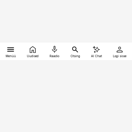
Menüü
Uudised
Raadio
Otsing
AI Chat
Logi sisse
Vana-Lõuna 39/1, 19094 Tallinn
(+372) 667 0111
bestmarketing@best-marketing.ee
Telli
Reklaam
Firmast