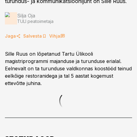
turundus- ja kommunikatsioonijuht on Sille Ruus.
Silja Oja
TULI peatoimetaja
Jaga
Salvesta
Vihja
Sille Ruus on lõpetanud Tartu Ülikooli
magistriprogrammi majanduse ja turunduse erialal.
Eelnevalt on ta turunduse valdkonnas koostööd teinud
eelkõige restoranidega ja tal 5 aastat kogemust
ettevõtte juhina.