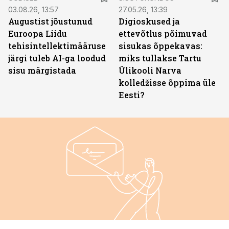
03.08.26, 13:57
27.05.26, 13:39
Augustist jõustunud
Digioskused ja
Euroopa Liidu
ettevõtlus põimuvad
tehisintellektimääruse
sisukas õppekavas:
järgi tuleb AI-ga loodud
miks tullakse Tartu
sisu märgistada
Ülikooli Narva
kolledžisse õppima üle
Eesti?