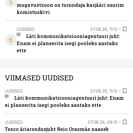
5
mugavustsoon on turundaja karjääri suurim
komistuskivi
UUDISED
07.08.26, 11:13
Läti kommunikatsiooniagentuuri juht:
6
Enam ei planeerita isegi pooleks aastaks
ette
VIIMASED UUDISED
UUDISED
07.08.26, 11:13
Läti kommunikatsiooniagentuuri juht: Enam
ei planeerita isegi pooleks aastaks ette
UUDISED
07.08.26, 09:31
Tesco äriarendusjuht Reio Orasmäe naaseb