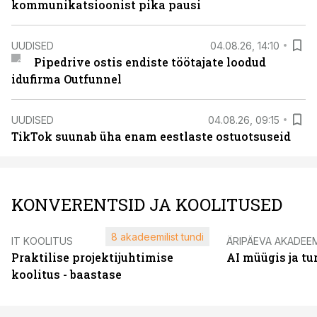
kommunikatsioonist pika pausi
UUDISED
04.08.26, 14:10
Pipedrive ostis endiste töötajate loodud
idufirma Outfunnel
UUDISED
04.08.26, 09:15
TikTok suunab üha enam eestlaste ostuotsuseid
KONVERENTSID JA KOOLITUSED
8 akadeemilist tundi
IT KOOLITUS
ÄRIPÄEVA AKADEE
Praktilise projektijuhtimise
AI müügis ja t
koolitus - baastase