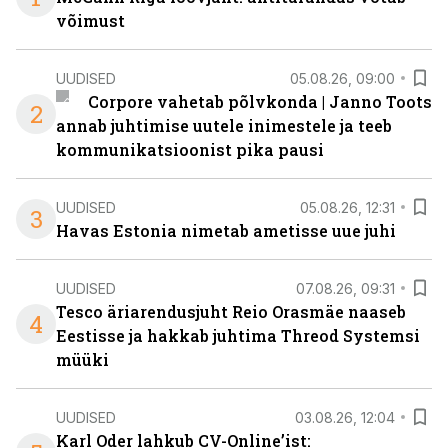
võimust
UUDISED
05.08.26, 09:00
Corpore vahetab põlvkonda | Janno Toots
2
annab juhtimise uutele inimestele ja teeb
kommunikatsioonist pika pausi
UUDISED
05.08.26, 12:31
3
Havas Estonia nimetab ametisse uue juhi
UUDISED
07.08.26, 09:31
Tesco äriarendusjuht Reio Orasmäe naaseb
4
Eestisse ja hakkab juhtima Threod Systemsi
müüki
UUDISED
03.08.26, 12:04
Karl Oder lahkub CV-Online’ist: