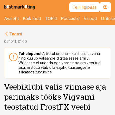
Telli ligipääs
Avaleht
Kõik lood
TOPid
Podcastid
Videod
Üritus
cebook
Tagasi
Twitter)
06.10.11, 01:00
kedIn
Tähelepanu!
Artikkel on enam kui 5 aastat vana
ning kuulub väljaande digitaalsesse arhiivi.
ail
Väljaanne ei uuenda ega kaasajasta arhiveeritud
sisu, mistõttu võib olla vajalik kaasaegsete
k
allikatega tutvumine
Veebiklubi valis viimase aja
parimaks tööks Vigvami
teostatud FrostFX veebi