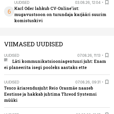
UUDISED
03.08.26, 12:04
Karl Oder lahkub CV-Online’ist:
6
mugavustsoon on turundaja karjääri suurim
komistuskivi
VIIMASED UUDISED
UUDISED
07.08.26, 11:13
Läti kommunikatsiooniagentuuri juht: Enam
ei planeerita isegi pooleks aastaks ette
UUDISED
07.08.26, 09:31
Tesco äriarendusjuht Reio Orasmäe naaseb
Eestisse ja hakkab juhtima Threod Systemsi
müüki