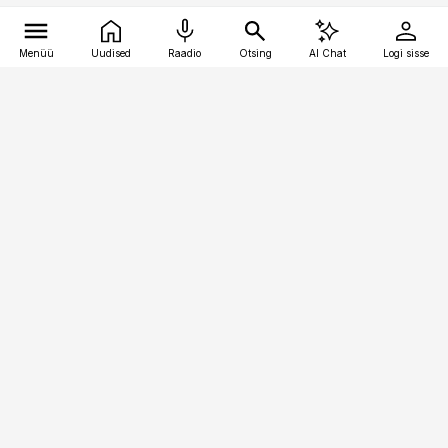
Menüü
Uudised
Raadio
Otsing
AI Chat
Logi sisse
Vana-Lõuna 39/1, 19094 Tallinn
(+372) 667 0111
bestmarketing@best-marketing.ee
Telli
Reklaam
Firmast
Sisu kasutamisõigused
Ajakirjaniku
eetikakoodeks
Üldtingimused
Privaatsustingimused
Küpsiste poliitika
KKK
Eesti Meediaettevõtete
Eelistuste haldamine