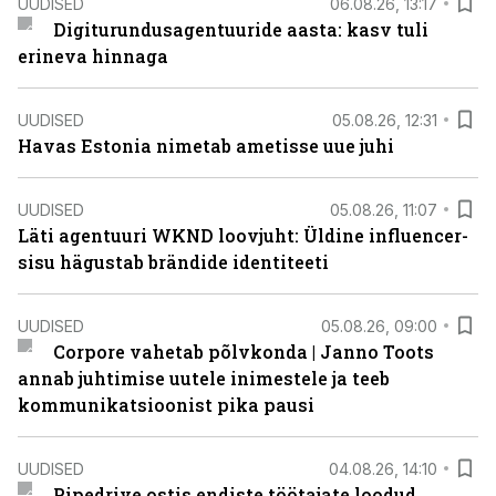
UUDISED
06.08.26, 13:17
Digiturundusagentuuride aasta: kasv tuli
erineva hinnaga
UUDISED
05.08.26, 12:31
Havas Estonia nimetab ametisse uue juhi
UUDISED
05.08.26, 11:07
Läti agentuuri WKND loovjuht: Üldine influencer-
sisu hägustab brändide identiteeti
UUDISED
05.08.26, 09:00
Corpore vahetab põlvkonda | Janno Toots
annab juhtimise uutele inimestele ja teeb
kommunikatsioonist pika pausi
UUDISED
04.08.26, 14:10
Pipedrive ostis endiste töötajate loodud