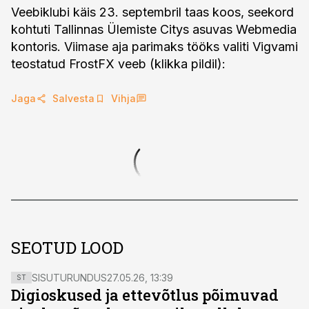
Veebiklubi käis 23. septembril taas koos, seekord
kohtuti Tallinnas Ülemiste Citys asuvas Webmedia
kontoris. Viimase aja parimaks tööks valiti Vigvami
teostatud FrostFX veeb (klikka pildil):
Jaga
Salvesta
Vihja
SEOTUD LOOD
SISUTURUNDUS
27.05.26, 13:39
ST
Digioskused ja ettevõtlus põimuvad