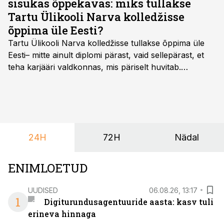
sisukas õppekavas: miks tullakse
Tartu Ülikooli Narva kolledžisse
õppima üle Eesti?
Tartu Ülikooli Narva kolledžisse tullakse õppima üle
Eesti– mitte ainult diplomi pärast, vaid sellepärast, et
teha karjääri valdkonnas, mis päriselt huvitab.
Õppekava “Ettevõtlus ja digilahendused” ühendab
ettevõtluse, tehnoloogia ja praktilised oskused viisil,
mis kõnetab nii ettevõtjaid, värskeid koolilõpetajaid kui
ka neid, kes soovivad teha karjääripööret.
24H
72H
Nädal
ENIMLOETUD
UUDISED
06.08.26, 13:17
1
Digiturundusagentuuride aasta: kasv tuli
erineva hinnaga