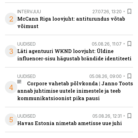
INTERVJUU
27.07.26, 13:20
2
McCann Riga loovjuht: antiturundus võtab
võimust
UUDISED
05.08.26, 11:07
3
Läti agentuuri WKND loovjuht: Üldine
influencer-sisu hägustab brändide identiteeti
UUDISED
05.08.26, 09:00
Corpore vahetab põlvkonda | Janno Toots
4
annab juhtimise uutele inimestele ja teeb
kommunikatsioonist pika pausi
UUDISED
05.08.26, 12:31
5
Havas Estonia nimetab ametisse uue juhi