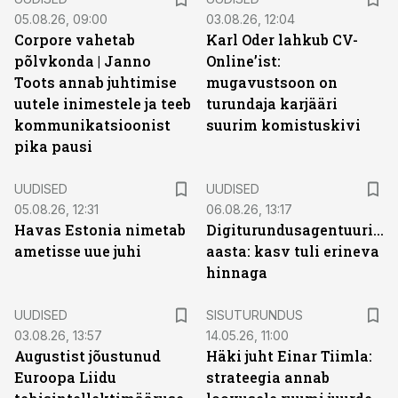
05.08.26, 09:00
03.08.26, 12:04
Corpore vahetab
Karl Oder lahkub CV-
põlvkonda | Janno
Online’ist:
Toots annab juhtimise
mugavustsoon on
uutele inimestele ja teeb
turundaja karjääri
kommunikatsioonist
suurim komistuskivi
pika pausi
UUDISED
UUDISED
05.08.26, 12:31
06.08.26, 13:17
Havas Estonia nimetab
Digiturundusagentuuride
ametisse uue juhi
aasta: kasv tuli erineva
hinnaga
ST
UUDISED
SISUTURUNDUS
03.08.26, 13:57
14.05.26, 11:00
Augustist jõustunud
Häki juht Einar Tiimla:
Euroopa Liidu
strateegia annab