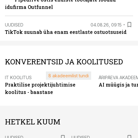
idufirma Outfunnel
UUDISED
04.08.26, 09:15
TikTok suunab üha enam eestlaste ostuotsuseid
KONVERENTSID JA KOOLITUSED
8 akadeemilist tundi
IT KOOLITUS
ÄRIPÄEVA AKADEE
Praktilise projektijuhtimise
AI müügis ja t
koolitus - baastase
HETKEL KUUM
UUDISED
UUDISED