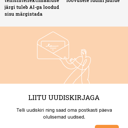
tehisintellektimääruse
loovusele ruumi juurde
järgi tuleb AI-ga loodud
sisu märgistada
LIITU UUDISKIRJAGA
Telli uudiskiri ning saad oma postkasti päeva
olulisemad uudised.