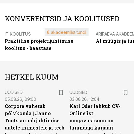
KONVERENTSID JA KOOLITUSED
8 akadeemilist tundi
IT KOOLITUS
ÄRIPÄEVA AKADEE
Praktilise projektijuhtimise
AI müügis ja t
koolitus - baastase
HETKEL KUUM
UUDISED
UUDISED
05.08.26, 09:00
03.08.26, 12:04
Corpore vahetab
Karl Oder lahkub CV-
põlvkonda | Janno
Online’ist:
Toots annab juhtimise
mugavustsoon on
uutele inimestele ja teeb
turundaja karjääri