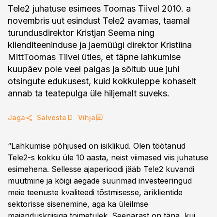
Tele2 juhatuse esimees Toomas Tiivel 2010. a
novembris uut esindust Tele2 avamas, taamal
turundusdirektor Kristjan Seema ning
klienditeeninduse ja jaemüügi direktor Kristiina
MittToomas Tiivel ütles, et täpne lahkumise
kuupäev pole veel paigas ja sõltub uue juhi
otsingute edukusest, kuid kokkuleppe kohaselt
annab ta teatepulga üle hiljemalt suveks.
Jaga
Salvesta
Vihja
“Lahkumise põhjused on isiklikud. Olen töötanud
Tele2-s kokku üle 10 aasta, neist viimased viis juhatuse
esimehena. Sellesse ajaperioodi jääb Tele2 kuvandi
muutmine ja kõigi aegade suurimad investeeringud
meie teenuste kvaliteedi tõstmisesse, äriklientide
sektorisse sisenemine, aga ka üleilmse
majanduskriisiga toimetulek. Seepärast on täna, kui