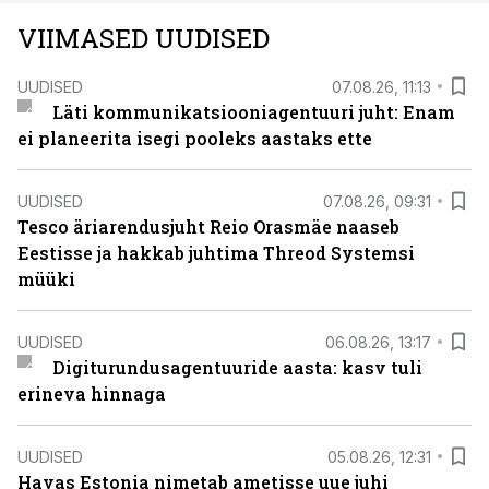
VIIMASED UUDISED
UUDISED
07.08.26, 11:13
Läti kommunikatsiooniagentuuri juht: Enam
ei planeerita isegi pooleks aastaks ette
UUDISED
07.08.26, 09:31
Tesco äriarendusjuht Reio Orasmäe naaseb
Eestisse ja hakkab juhtima Threod Systemsi
müüki
UUDISED
06.08.26, 13:17
Digiturundusagentuuride aasta: kasv tuli
erineva hinnaga
UUDISED
05.08.26, 12:31
Havas Estonia nimetab ametisse uue juhi