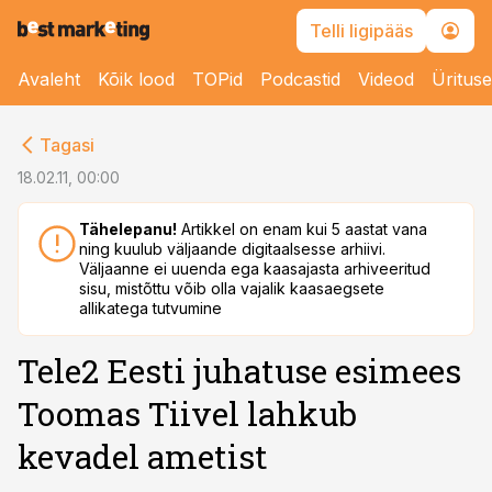
Telli ligipääs
Avaleht
Kõik lood
TOPid
Podcastid
Videod
Üritus
cebook
Tagasi
Twitter)
18.02.11, 00:00
kedIn
Tähelepanu!
Artikkel on enam kui 5 aastat vana
ning kuulub väljaande digitaalsesse arhiivi.
ail
Väljaanne ei uuenda ega kaasajasta arhiveeritud
sisu, mistõttu võib olla vajalik kaasaegsete
k
allikatega tutvumine
Tele2 Eesti juhatuse esimees
Toomas Tiivel lahkub
kevadel ametist