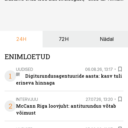
sõnul aitab põhjalik eeltöö vältida olukorda, kus klient
hakkab alles esimeste visuaalide pealt mõtlema, mida
ta tegelikult tahab.
24H
72H
Nädal
ENIMLOETUD
UUDISED
06.08.26, 13:17
1
Digiturundusagentuuride aasta: kasv tuli
erineva hinnaga
INTERVJUU
27.07.26, 13:20
2
McCann Riga loovjuht: antiturundus võtab
võimust