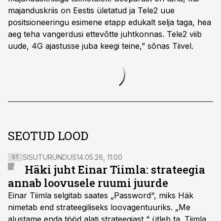
majanduskriis on Eestis ületatud ja Tele2 uue
positsioneeringu esimene etapp edukalt selja taga, hea
aeg teha vangerdusi ettevõtte juhtkonnas. Tele2 viib
uude, 4G ajastusse juba keegi teine,” sõnas Tiivel.
SEOTUD LOOD
SISUTURUNDUS
14.05.26, 11:00
ST
Häki juht Einar Tiimla: strateegia
annab loovusele ruumi juurde
Einar Tiimla selgitab saates „Password“, miks Häk
nimetab end strateegiliseks loovagentuuriks. „Me
alustame enda tööd alati strateegiast,“ ütleb ta. Tiimla