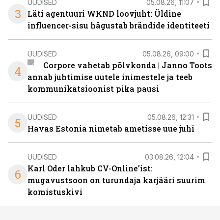
UUDISED
05.08.26, 11:07
3
Läti agentuuri WKND loovjuht: Üldine
influencer-sisu hägustab brändide identiteeti
UUDISED
05.08.26, 09:00
Corpore vahetab põlvkonda | Janno Toots
4
annab juhtimise uutele inimestele ja teeb
kommunikatsioonist pika pausi
UUDISED
05.08.26, 12:31
5
Havas Estonia nimetab ametisse uue juhi
UUDISED
03.08.26, 12:04
Karl Oder lahkub CV-Online’ist:
6
mugavustsoon on turundaja karjääri suurim
komistuskivi