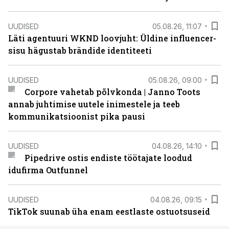
UUDISED
05.08.26, 11:07
Läti agentuuri WKND loovjuht: Üldine influencer-
sisu hägustab brändide identiteeti
UUDISED
05.08.26, 09:00
Corpore vahetab põlvkonda | Janno Toots
annab juhtimise uutele inimestele ja teeb
kommunikatsioonist pika pausi
UUDISED
04.08.26, 14:10
Pipedrive ostis endiste töötajate loodud
idufirma Outfunnel
UUDISED
04.08.26, 09:15
TikTok suunab üha enam eestlaste ostuotsuseid