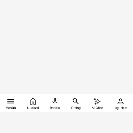
Menüü
Uudised
Raadio
Otsing
AI Chat
Logi sisse
Vana-Lõuna 39/1, 19094 Tallinn