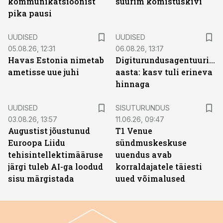
kommunikatsioonist
suurim komistuskivi
pika pausi
UUDISED
UUDISED
05.08.26, 12:31
06.08.26, 13:17
Havas Estonia nimetab
Digiturundusagentuuride
ametisse uue juhi
aasta: kasv tuli erineva
hinnaga
ST
UUDISED
SISUTURUNDUS
03.08.26, 13:57
11.06.26, 09:47
Augustist jõustunud
T1 Venue
Euroopa Liidu
sündmuskeskuse
tehisintellektimääruse
uuendus avab
järgi tuleb AI-ga loodud
korraldajatele täiesti
sisu märgistada
uued võimalused