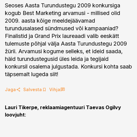
Seoses Aasta Turundustegu 2009 konkursiga
kogub Best Marketing arvamusi - millised olid
2009. aasta kõige meeldejäävamad
turundusalased sündmused või kampaaniad?
Finalistid ja Grand Prix laureaadi valib eeskätt
tulemuste põhjal välja Aasta Turundustegu 2009
žürii. Arvamusi kogume selleks, et ideid saada,
häid turundustegusid üles leida ja tegijaid
konkursil osalema julgustada. Konkursi kohta saab
täpsemalt lugeda siit!
Jaga
Salvesta
Vihja
Lauri Tikerpe, reklaamiagentuuri Taevas Ogilvy
loovjuht
: