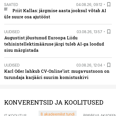
SAATED
04.08.26, 09:12
Priit Kallas: järgmise aasta jooksul võtab AI
üle suure osa ajutööst
UUDISED
03.08.26, 13:57
Augustist jõustunud Euroopa Liidu
tehisintellektimääruse järgi tuleb AI-ga loodud
sisu märgistada
UUDISED
03.08.26, 12:04
Karl Oder lahkub CV-Online’ist: mugavustsoon on
turundaja karjääri suurim komistuskivi
KONVERENTSID JA KOOLITUSED
8 akadeemilist tundi
IT KOOLITUS
ÄRIPÄEVA AKADEE