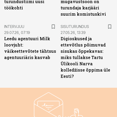
turundustiimi uusi
mugavustsoon on
töökohti
turundaja karjääri
suurim komistuskivi
ST
INTERVJUU
SISUTURUNDUS
29.07.26, 07:19
27.05.26, 13:39
Leedu agentuuri Milk
Digioskused ja
loovjuht:
ettevõtlus põimuvad
väikeettevõtete tähtsus
sisukas õppekavas:
agentuuriäris kasvab
miks tullakse Tartu
Ülikooli Narva
kolledžisse õppima üle
Eesti?