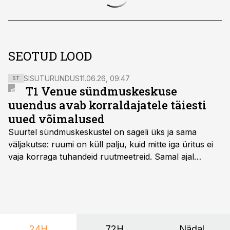
SEOTUD LOOD
SISUTURUNDUS
11.06.26, 09:47
ST
T1 Venue sündmuskeskuse
uuendus avab korraldajatele täiesti
uued võimalused
Suurtel sündmuskeskustel on sageli üks ja sama
väljakutse: ruumi on küll palju, kuid mitte iga üritus ei
vaja korraga tuhandeid ruutmeetreid. Samal ajal
soovivad ettevõtted ja korraldajad üha enam
paindlikkust – võimalust ühendada konverents, gala,
töötoad, meelelahutus ja võrgustumine tervikuks, ilma
et peaks kasutama mitut erinevat asukohta. T1
keskuses tegutsev sündmuskeskus T1 Venue on just
24H
72H
Nädal