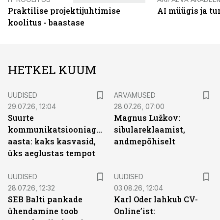
Praktilise projektijuhtimise
AI müügis ja t
koolitus - baastase
HETKEL KUUM
UUDISED
ARVAMUSED
29.07.26, 12:04
28.07.26, 07:00
Suurte
Magnus Lužkov:
kommunikatsiooniagentuuride
sibulareklaamist,
aasta: kaks kasvasid,
andmepõhiselt
üks aeglustas tempot
UUDISED
UUDISED
28.07.26, 12:32
03.08.26, 12:04
SEB Balti pankade
Karl Oder lahkub CV-
ühendamine toob
Online’ist: