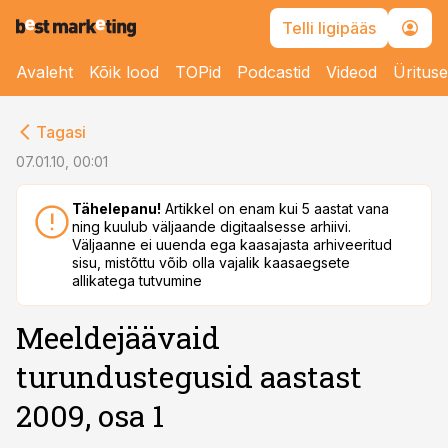
Telli ligipääs
Avaleht
Kõik lood
TOPid
Podcastid
Videod
Üritus
cebook
Tagasi
Twitter)
07.01.10, 00:01
kedIn
Tähelepanu!
Artikkel on enam kui 5 aastat vana
ning kuulub väljaande digitaalsesse arhiivi.
ail
Väljaanne ei uuenda ega kaasajasta arhiveeritud
sisu, mistõttu võib olla vajalik kaasaegsete
k
allikatega tutvumine
Meeldejäävaid
turundustegusid aastast
2009, osa 1