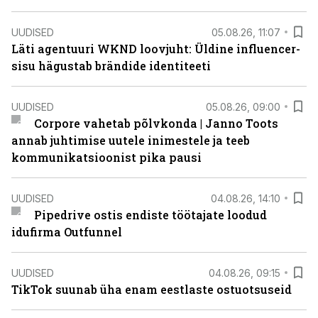
UUDISED
05.08.26, 11:07
Läti agentuuri WKND loovjuht: Üldine influencer-
sisu hägustab brändide identiteeti
UUDISED
05.08.26, 09:00
Corpore vahetab põlvkonda | Janno Toots
annab juhtimise uutele inimestele ja teeb
kommunikatsioonist pika pausi
UUDISED
04.08.26, 14:10
Pipedrive ostis endiste töötajate loodud
idufirma Outfunnel
UUDISED
04.08.26, 09:15
TikTok suunab üha enam eestlaste ostuotsuseid