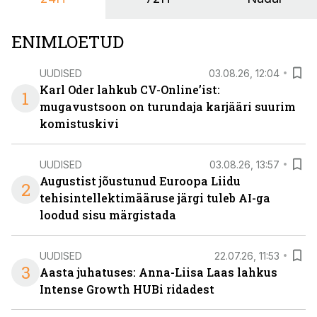
nendele vajadustele vastanud uuendusega, mis pakub
senisest oluliselt rohkem lahendusi.
ENIMLOETUD
UUDISED
03.08.26, 12:04
Karl Oder lahkub CV-Online’ist:
1
mugavustsoon on turundaja karjääri suurim
komistuskivi
UUDISED
03.08.26, 13:57
Augustist jõustunud Euroopa Liidu
2
tehisintellektimääruse järgi tuleb AI-ga
loodud sisu märgistada
UUDISED
22.07.26, 11:53
3
Aasta juhatuses: Anna-Liisa Laas lahkus
Intense Growth HUBi ridadest