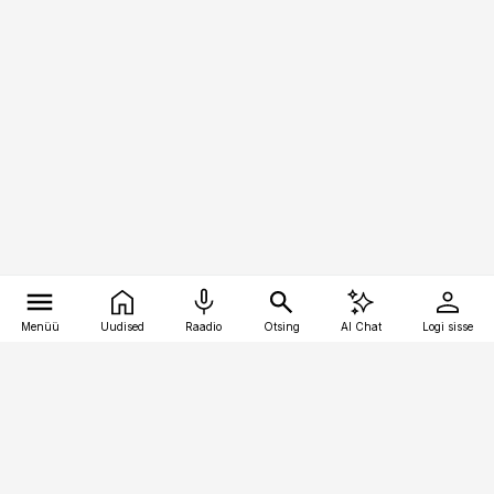
Menüü
Uudised
Raadio
Otsing
AI Chat
Logi sisse
Vana-Lõuna 39/1, 19094 Tallinn
(+372) 667 0111
bestmarketing@best-marketing.ee