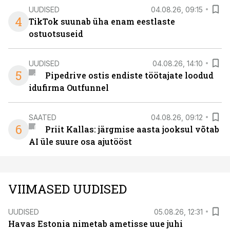
UUDISED
04.08.26, 09:15
4
TikTok suunab üha enam eestlaste
ostuotsuseid
UUDISED
04.08.26, 14:10
5
Pipedrive ostis endiste töötajate loodud
idufirma Outfunnel
SAATED
04.08.26, 09:12
6
Priit Kallas: järgmise aasta jooksul võtab
AI üle suure osa ajutööst
VIIMASED UUDISED
UUDISED
05.08.26, 12:31
Havas Estonia nimetab ametisse uue juhi