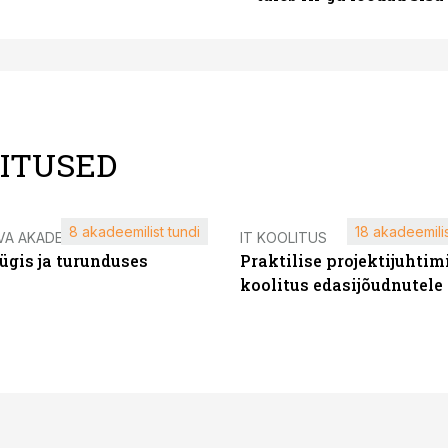
LITUSED
8 akadeemilist tundi
18 akadeemilis
VA AKADEEMIA
IT KOOLITUS
ügis ja turunduses
Praktilise projektijuhtim
koolitus edasijõudnutele