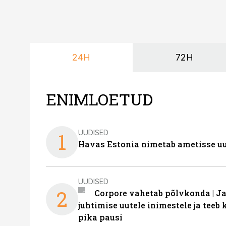
24H
72H
ENIMLOETUD
UUDISED
1
Havas Estonia nimetab ametisse uu
UUDISED
2
Corpore vahetab põlvkonda | J
juhtimise uutele inimestele ja tee
pika pausi