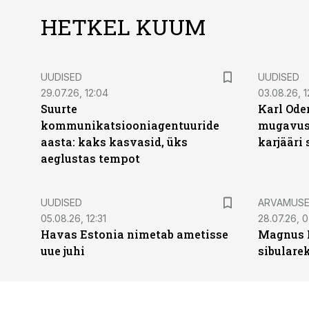
HETKEL KUUM
UUDISED
UUDISED
29.07.26, 12:04
03.08.26, 1
Suurte
Karl Oder
kommunikatsiooniagentuuride
mugavust
aasta: kaks kasvasid, üks
karjääri
aeglustas tempot
UUDISED
ARVAMUS
05.08.26, 12:31
28.07.26, 
Havas Estonia nimetab ametisse
Magnus 
uue juhi
sibulare