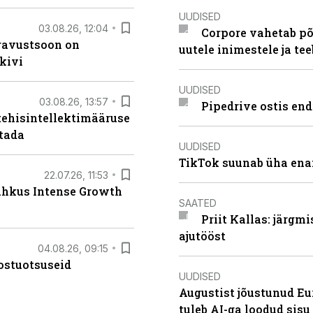
UUDISED
03.08.26, 12:04
Corpore vahetab põ
ugavustsoon on
uutele inimestele ja t
kivi
UUDISED
03.08.26, 13:57
Pipedrive ostis end
tehisintellektimääruse
stada
UUDISED
TikTok suunab üha ena
22.07.26, 11:53
lahkus Intense Growth
SAATED
Priit Kallas: järgm
ajutööst
04.08.26, 09:15
ostuotsuseid
UUDISED
Augustist jõustunud Eu
tuleb AI-ga loodud sis