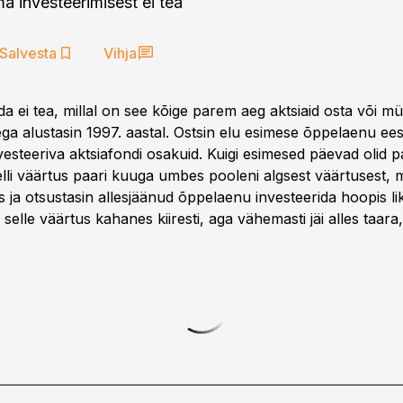
a investeerimisest ei tea
Salvesta
Vihja
a ei tea, millal on see kõige parem aeg aktsiaid osta või m
ega alustasin 1997. aastal. Ostsin elu esimese õppelaenu ee
esteeriva aktsiafondi osakuid. Kuigi esimesed päevad olid p
lli väärtus paari kuuga umbes pooleni algsest väärtusest, m
s ja otsustasin allesjäänud õppelaenu investeerida hoopis l
selle väärtus kahanes kiiresti, aga vähemasti jäi alles taara