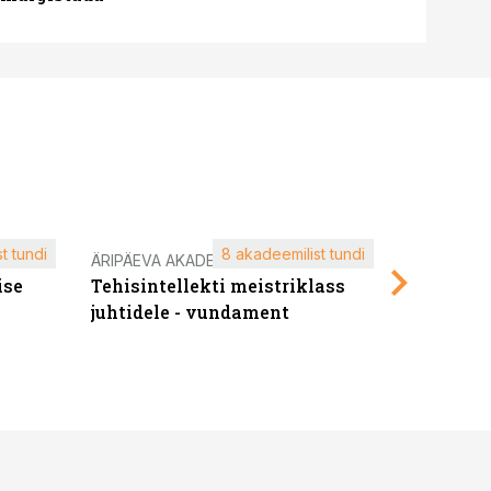
t tundi
8 akadeemilist tundi
ÄRIPÄEVA AKADEEMIA
ÄRIPÄEVA 
ise
Tehisintellekti meistriklass
Edukate f
juhtidele - vundament
kliendiü