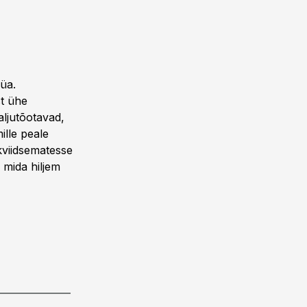
üüa.
st ühe
aljutõotavad,
ille peale
ikviidsematesse
, mida hiljem