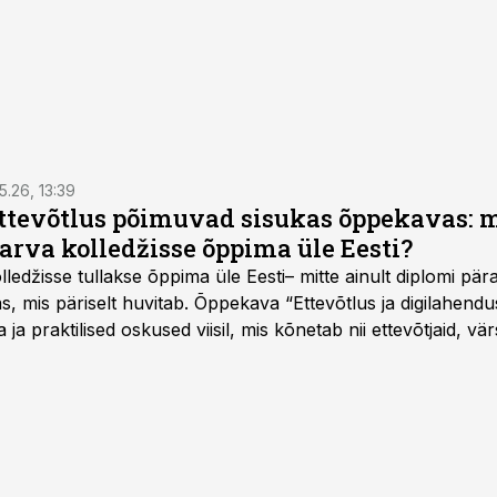
5.26, 13:39
ettevõtlus põimuvad sisukas õppekavas: m
arva kolledžisse õppima üle Eesti?
ledžisse tullakse õppima üle Eesti– mitte ainult diplomi päras
as, mis päriselt huvitab. Õppekava “Ettevõtlus ja digilahen
 ja praktilised oskused viisil, mis kõnetab nii ettevõtjaid, vär
eha karjääripööret.