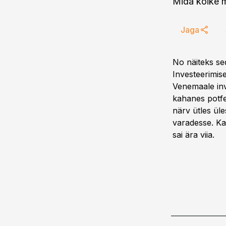
Mida kõike m
Jaga
No näiteks sed
Investeerimis
Venemaale inv
kahanes potfe
närv ütles üle
varadesse. Ka 
sai ära viia.