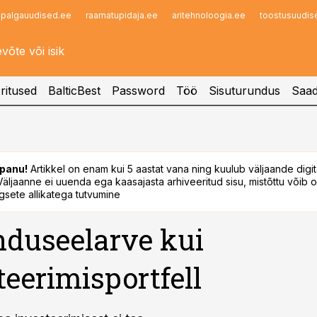
palgauudised.ee
raamatupidaja.ee
aritehnoloogia.ee
toostusuudis
Infopank
Radar
ritused
BalticBest
Password
Töö
Sisuturundus
Saad
panu!
Artikkel on enam kui 5 aastat vana ning kuulub väljaande digi
. Väljaanne ei uuenda ega kaasajasta arhiveeritud sisu, mistõttu võib ol
sete allikatega tutvumine
duseelarve kui
teerimisportfell