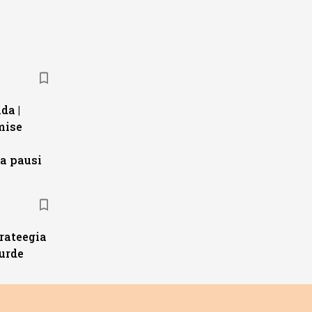
da |
mise
a pausi
trateegia
urde