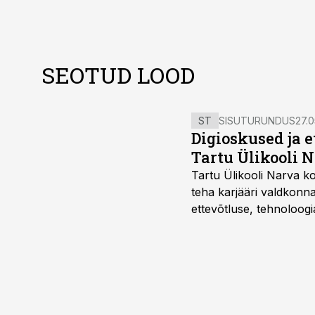
SEOTUD LOOD
ST
SISUTURUNDUS
27.0
Digioskused ja 
Tartu Ülikooli N
Tartu Ülikooli Narva kol
teha karjääri valdkonn
ettevõtluse, tehnoloogia
ka neid, kes soovivad t