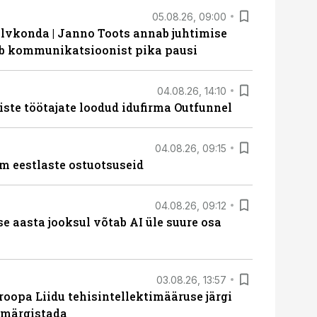
05.08.26, 09:00
lvkonda | Janno Toots annab juhtimise
eeb kommunikatsioonist pika pausi
04.08.26, 14:10
iste töötajate loodud idufirma Outfunnel
04.08.26, 09:15
m eestlaste ostuotsuseid
04.08.26, 09:12
ise aasta jooksul võtab AI üle suure osa
03.08.26, 13:57
roopa Liidu tehisintellektimääruse järgi
u märgistada