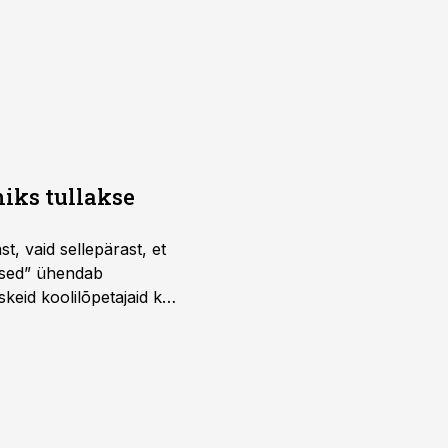
iks tullakse
t, vaid sellepärast, et
dused” ühendab
skeid koolilõpetajaid kui