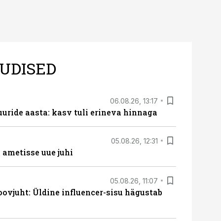
UDISED
06.08.26, 13:17
uride aasta: kasv tuli erineva hinnaga
05.08.26, 12:31
ametisse uue juhi
05.08.26, 11:07
ovjuht: Üldine influencer-sisu hägustab