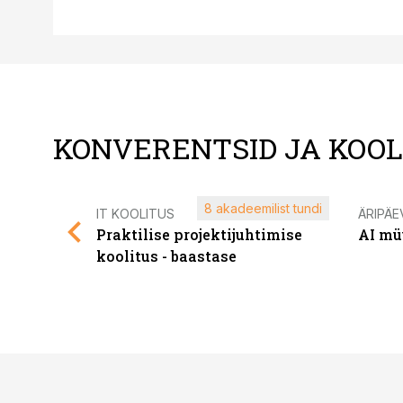
KONVERENTSID JA KOO
8 akadeemilist tundi
IT KOOLITUS
ÄRIPÄE
Praktilise projektijuhtimise
AI mü
koolitus - baastase