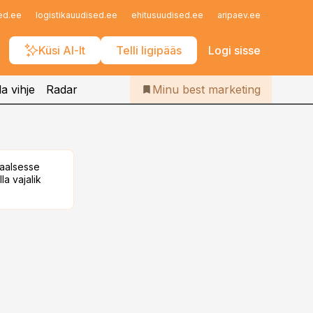
Iseteenindus
ed.ee
logistikauudised.ee
ehitusuudised.ee
aripaev.ee
finantsu
Telli Bestmarketing
Küsi AI-lt
Telli ligipääs
Logi sisse
a vihje
Radar
Minu best marketing
taalsesse
la vajalik