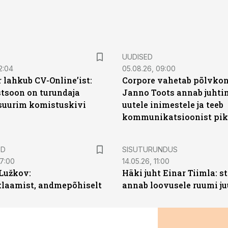
UUDISED
2:04
05.08.26, 09:00
 lahkub CV-Online’ist:
Corpore vahetab põlvkon
soon on turundaja
Janno Toots annab juhti
 suurim komistuskivi
uutele inimestele ja teeb
kommunikatsioonist pik
ST
ED
SISUTURUNDUS
07:00
14.05.26, 11:00
Lužkov:
Häki juht Einar Tiimla: s
klaamist, andmepõhiselt
annab loovusele ruumi ju