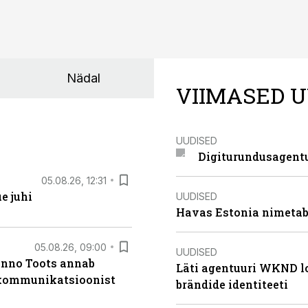
Nädal
VIIMASED U
UUDISED
Digiturundusagentu
05.08.26, 12:31
e juhi
UUDISED
Havas Estonia nimetab 
05.08.26, 09:00
UUDISED
anno Toots annab
Läti agentuuri WKND lo
b kommunikatsioonist
brändide identiteeti