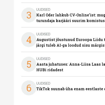
UUDISED
3
Karl Oder lahkub CV-Online’ist: m
turundaja karjääri suurim komistus
UUDISED
4
Augustist jõustunud Euroopa Liidu 
järgi tuleb AI-ga loodud sisu märgi
UUDISED
5
Aasta juhatuses: Anna-Liisa Laas 
HUBi ridadest
UUDISED
6
TikTok suunab üha enam eestlaste 