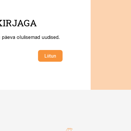
KIRJAGA
ti päeva olulisemad uudised.
Liitun