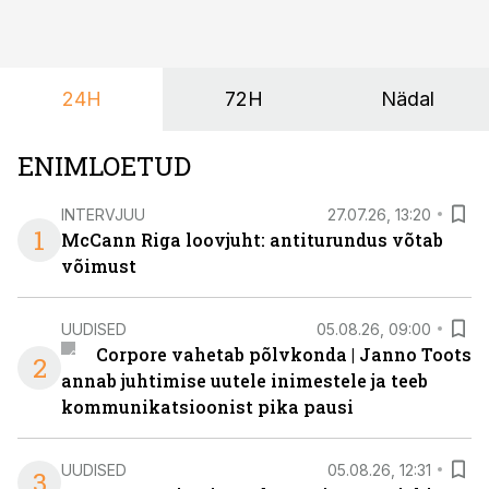
töötoad, meelelahutus ja võrgustumine tervikuks, ilma
et peaks kasutama mitut erinevat asukohta. T1
keskuses tegutsev sündmuskeskus T1 Venue on just
24H
72H
Nädal
nendele vajadustele vastanud uuendusega, mis pakub
senisest oluliselt rohkem lahendusi.
ENIMLOETUD
INTERVJUU
27.07.26, 13:20
1
McCann Riga loovjuht: antiturundus võtab
võimust
UUDISED
05.08.26, 09:00
Corpore vahetab põlvkonda | Janno Toots
2
annab juhtimise uutele inimestele ja teeb
kommunikatsioonist pika pausi
UUDISED
05.08.26, 12:31
3