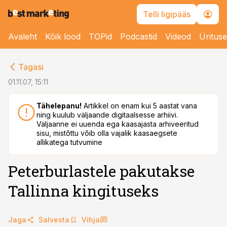
Telli ligipääs
Avaleht
Kõik lood
TOPid
Podcastid
Videod
Üritus
cebook
Tagasi
Twitter)
01.11.07, 15:11
kedIn
Tähelepanu!
Artikkel on enam kui 5 aastat vana
ning kuulub väljaande digitaalsesse arhiivi.
ail
Väljaanne ei uuenda ega kaasajasta arhiveeritud
sisu, mistõttu võib olla vajalik kaasaegsete
k
allikatega tutvumine
Peterburlastele pakutakse
Tallinna kingituseks
Jaga
Salvesta
Vihja