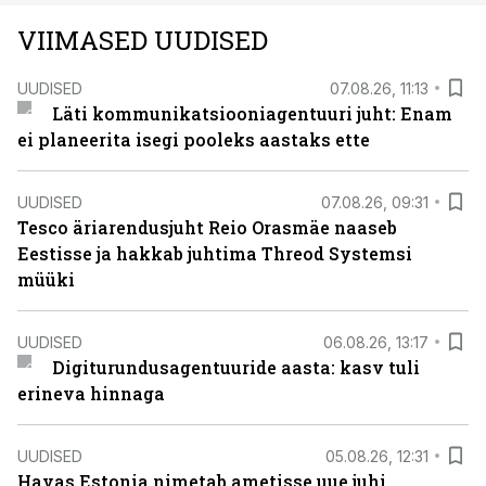
VIIMASED UUDISED
UUDISED
07.08.26, 11:13
Läti kommunikatsiooniagentuuri juht: Enam
ei planeerita isegi pooleks aastaks ette
UUDISED
07.08.26, 09:31
Tesco äriarendusjuht Reio Orasmäe naaseb
Eestisse ja hakkab juhtima Threod Systemsi
müüki
UUDISED
06.08.26, 13:17
Digiturundusagentuuride aasta: kasv tuli
erineva hinnaga
UUDISED
05.08.26, 12:31
Havas Estonia nimetab ametisse uue juhi