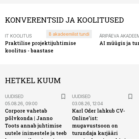
KONVERENTSID JA KOOLITUSED
8 akadeemilist tundi
IT KOOLITUS
ÄRIPÄEVA AKADEE
Praktilise projektijuhtimise
AI müügis ja t
koolitus - baastase
HETKEL KUUM
UUDISED
UUDISED
05.08.26, 09:00
03.08.26, 12:04
Corpore vahetab
Karl Oder lahkub CV-
põlvkonda | Janno
Online’ist:
Toots annab juhtimise
mugavustsoon on
uutele inimestele ja teeb
turundaja karjääri