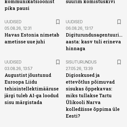
kommunikatsioonist
suurim komistuskivi
pika pausi
UUDISED
UUDISED
05.08.26, 12:31
06.08.26, 13:17
Havas Estonia nimetab
Digiturundusagentuuride
ametisse uue juhi
aasta: kasv tuli erineva
hinnaga
ST
UUDISED
SISUTURUNDUS
03.08.26, 13:57
27.05.26, 13:39
Augustist jõustunud
Digioskused ja
Euroopa Liidu
ettevõtlus põimuvad
tehisintellektimääruse
sisukas õppekavas:
järgi tuleb AI-ga loodud
miks tullakse Tartu
sisu märgistada
Ülikooli Narva
kolledžisse õppima üle
Eesti?