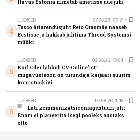
Havas Estonia nimetab ametisse uue juhi
UUDISED
07.08.26, 09:31
Tesco äriarendusjuht Reio Orasmäe naaseb
4
Eestisse ja hakkab juhtima Threod Systemsi
müüki
UUDISED
03.08.26, 12:04
Karl Oder lahkub CV-Online’ist:
5
mugavustsoon on turundaja karjääri suurim
komistuskivi
UUDISED
07.08.26, 11:13
Läti kommunikatsiooniagentuuri juht:
6
Enam ei planeerita isegi pooleks aastaks
ette