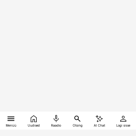
Menüü
Uudised
Raadio
Otsing
AI Chat
Logi sisse