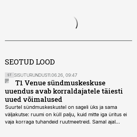
SEOTUD LOOD
SISUTURUNDUS
11.06.26, 09:47
ST
T1 Venue sündmuskeskuse
uuendus avab korraldajatele täiesti
uued võimalused
Suurtel sündmuskeskustel on sageli üks ja sama
väljakutse: ruumi on küll palju, kuid mitte iga üritus ei
vaja korraga tuhandeid ruutmeetreid. Samal ajal
soovivad ettevõtted ja korraldajad üha enam
paindlikkust – võimalust ühendada konverents, gala,