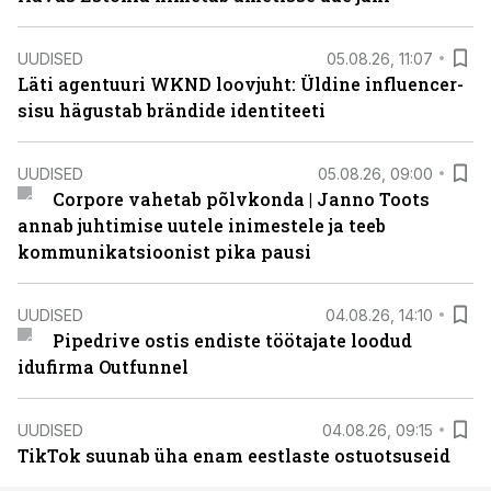
UUDISED
05.08.26, 11:07
Läti agentuuri WKND loovjuht: Üldine influencer-
sisu hägustab brändide identiteeti
UUDISED
05.08.26, 09:00
Corpore vahetab põlvkonda | Janno Toots
annab juhtimise uutele inimestele ja teeb
kommunikatsioonist pika pausi
UUDISED
04.08.26, 14:10
Pipedrive ostis endiste töötajate loodud
idufirma Outfunnel
UUDISED
04.08.26, 09:15
TikTok suunab üha enam eestlaste ostuotsuseid