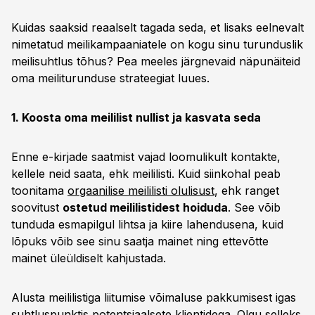
Kuidas saaksid reaalselt tagada seda, et lisaks eelnevalt
nimetatud meilikampaaniatele on kogu sinu turunduslik
meilisuhtlus tõhus? Pea meeles järgnevaid näpunäiteid
oma meiliturunduse strateegiat luues.
1. Koosta oma meililist nullist ja kasvata seda
Enne e-kirjade saatmist vajad loomulikult kontakte,
kellele neid saata, ehk meililisti. Kuid siinkohal peab
toonitama
orgaanilise meililisti olulisust
, ehk ranget
soovitust
ostetud meililistidest hoiduda
. See võib
tunduda esmapilgul lihtsa ja kiire lahendusena, kuid
lõpuks võib see sinu saatja mainet ning ettevõtte
mainet üleüldiselt kahjustada.
Alusta meililistiga liitumise võimaluse pakkumisest igas
suhtluspunktis potentsiaalsete klientidega. Olgu selleks