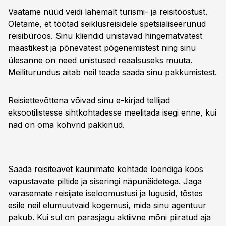
Vaatame nüüd veidi lähemalt turismi- ja reisitööstust.
Oletame, et töötad seiklusreisidele spetsialiseerunud
reisibüroos. Sinu kliendid unistavad hingematvatest
maastikest ja põnevatest põgenemistest ning sinu
ülesanne on need unistused reaalsuseks muuta.
Meiliturundus aitab neil teada saada sinu pakkumistest.
Reisiettevõttena võivad sinu e-kirjad tellijad
eksootilistesse sihtkohtadesse meelitada isegi enne, kui
nad on oma kohvrid pakkinud.
Saada reisiteavet kaunimate kohtade loendiga koos
vapustavate piltide ja siseringi näpunäidetega. Jaga
varasemate reisijate iseloomustusi ja lugusid, tõstes
esile neil elumuutvaid kogemusi, mida sinu agentuur
pakub. Kui sul on parasjagu aktiivne mõni piiratud aja