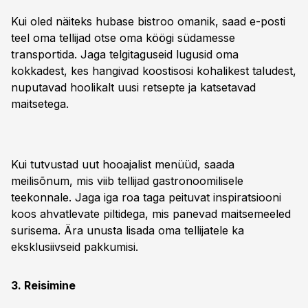
Kui oled näiteks hubase bistroo omanik, saad e-posti
teel oma tellijad otse oma köögi südamesse
transportida. Jaga telgitaguseid lugusid oma
kokkadest, kes hangivad koostisosi kohalikest taludest,
nuputavad hoolikalt uusi retsepte ja katsetavad
maitsetega.
Kui tutvustad uut hooajalist menüüd, saada
meilisõnum, mis viib tellijad gastronoomilisele
teekonnale. Jaga iga roa taga peituvat inspiratsiooni
koos ahvatlevate piltidega, mis panevad maitsemeeled
surisema. Ära unusta lisada oma tellijatele ka
eksklusiivseid pakkumisi.
3. Reisimine