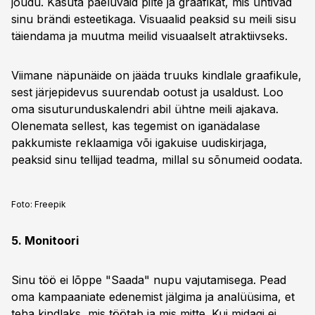
jõudu. Kasuta paeluvaid pilte ja graafikat, mis ühtivad
sinu brändi esteetikaga. Visuaalid peaksid su meili sisu
täiendama ja muutma meilid visuaalselt atraktiivseks.
Viimane näpunäide on jääda truuks kindlale graafikule,
sest järjepidevus suurendab ootust ja usaldust. Loo
oma sisuturunduskalendri abil ühtne meili ajakava.
Olenemata sellest, kas tegemist on iganädalase
pakkumiste reklaamiga või igakuise uudiskirjaga,
peaksid sinu tellijad teadma, millal su sõnumeid oodata.
Foto:
Freepik
5. Monitoori
Sinu töö ei lõppe "Saada" nupu vajutamisega. Pead
oma kampaaniate edenemist jälgima ja analüüsima, et
teha kindlaks, mis töötab ja mis mitte. Kui midagi ei