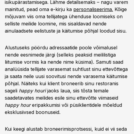
isikupärastamisega. Lähme detailsemaks – nagu varem
mainitud, pead oma e-kirju ka
personaliseerima.
Kõige
mõjuvam viis oma tellijatega ühenduse loomiseks on
selliste meilide loomine, mis sisaldavad nende
ainulaadsete eelistuste ja käitumise põhjal loodud sisu.
Alustuseks pöördu adressaatide poole võimalusel
nende eesnimede järgi (selleks peaksid meililistiga
liitumise vormis ka nende nime küsima). Samuti saad
analüüsida tellijate varasemat suhtlust sinu ettevõttega
ja saata neile uusi soovitusi nende varasema käitumise
põhjal. Näiteks kui klient broneerib sinu restoranis
sageli
happy houri
jaoks laua, siis tõsta temale
saadetavates meilides esile sinu ettevõtte viimaseid
happy hour
eripakkumisi või püsiklientidele mõeldud
eksklusiivsed boonuseid.
Kui keegi alustab broneerimisprotsessi, kuid ei vii seda