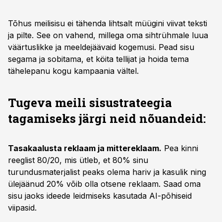
Tõhus meilisisu ei tähenda lihtsalt müügini viivat teksti
ja pilte. See on vahend, millega oma sihtrühmale luua
väärtuslikke ja meeldejäävaid kogemusi. Pead sisu
segama ja sobitama, et köita tellijat ja hoida tema
tähelepanu kogu kampaania vältel.
Tugeva meili sisustrateegia
tagamiseks järgi neid nõuandeid:
Tasakaalusta reklaam ja mittereklaam.
Pea kinni
reeglist 80/20, mis ütleb, et 80% sinu
turundusmaterjalist peaks olema hariv ja kasulik ning
ülejäänud 20% võib olla otsene reklaam. Saad oma
sisu jaoks ideede leidmiseks kasutada AI-põhiseid
viipasid.