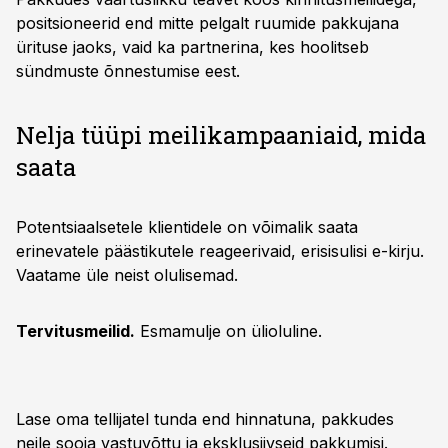
positsioneerid end mitte pelgalt ruumide pakkujana
ürituse jaoks, vaid ka partnerina, kes hoolitseb
sündmuste õnnestumise eest.
Nelja tüüpi meilikampaaniaid, mida
saata
Potentsiaalsetele klientidele on võimalik saata
erinevatele päästikutele reageerivaid, erisisulisi e-kirju.
Vaatame üle neist olulisemad.
Tervitusmeilid.
Esmamulje on ülioluline.
Lase oma tellijatel tunda end hinnatuna, pakkudes
neile sooja vastuvõttu ja eksklusiivseid pakkumisi.