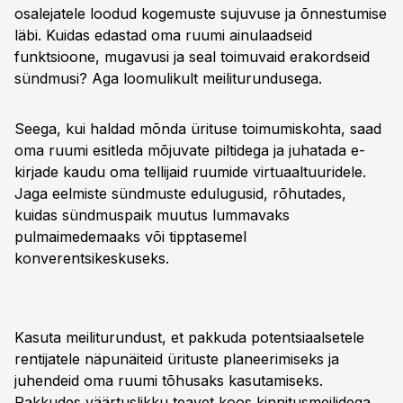
osalejatele loodud kogemuste sujuvuse ja õnnestumise
läbi. Kuidas edastad oma ruumi ainulaadseid
funktsioone, mugavusi ja seal toimuvaid erakordseid
sündmusi? Aga loomulikult meiliturundusega.
Seega, kui haldad mõnda ürituse toimumiskohta, saad
oma ruumi esitleda mõjuvate piltidega ja juhatada e-
kirjade kaudu oma tellijaid ruumide virtuaaltuuridele.
Jaga eelmiste sündmuste edulugusid, rõhutades,
kuidas sündmuspaik muutus lummavaks
pulmaimedemaaks või tipptasemel
konverentsikeskuseks.
Kasuta meiliturundust, et pakkuda potentsiaalsetele
rentijatele näpunäiteid ürituste planeerimiseks ja
juhendeid oma ruumi tõhusaks kasutamiseks.
Pakkudes väärtuslikku teavet koos kinnitusmeilidega,