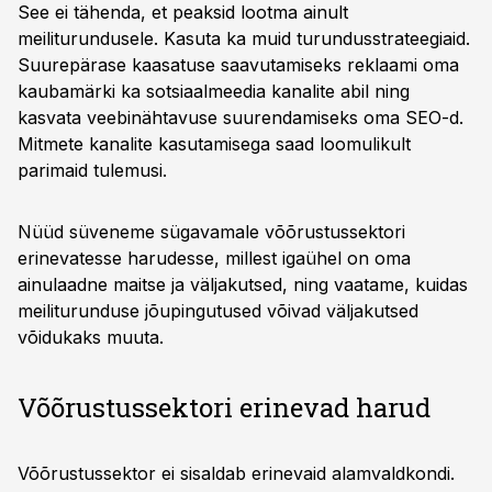
See ei tähenda, et peaksid lootma ainult
meiliturundusele. Kasuta ka muid turundusstrateegiaid.
Suurepärase kaasatuse saavutamiseks reklaami oma
kaubamärki ka sotsiaalmeedia kanalite abil ning
kasvata veebinähtavuse suurendamiseks oma SEO-d.
Mitmete kanalite kasutamisega saad loomulikult
parimaid tulemusi.
Nüüd süveneme sügavamale võõrustussektori
erinevatesse harudesse, millest igaühel on oma
ainulaadne maitse ja väljakutsed, ning vaatame, kuidas
meiliturunduse jõupingutused võivad väljakutsed
võidukaks muuta.
Võõrustussektori erinevad harud
Võõrustussektor ei sisaldab erinevaid alamvaldkondi.