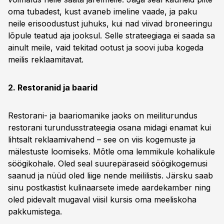
oma tubadest, kust avaneb imeline vaade, ja paku
neile erisoodustust juhuks, kui nad viivad broneeringu
lõpule teatud aja jooksul. Selle strateegiaga ei saada sa
ainult meile, vaid tekitad ootust ja soovi juba kogeda
meilis reklaamitavat.
2. Restoranid ja baarid
Restorani- ja baariomanike jaoks on meiliturundus
restorani turundusstrateegia osana midagi enamat kui
lihtsalt reklaamivahend – see on viis kogemuste ja
mälestuste loomiseks. Mõtle oma lemmikule kohalikule
söögikohale. Oled seal suurepäraseid söögikogemusi
saanud ja nüüd oled liige nende meililistis. Järsku saab
sinu postkastist kulinaarsete imede aardekamber ning
oled pidevalt mugaval viisil kursis oma meeliskoha
pakkumistega.