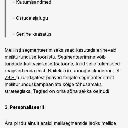
- Käitumisandmed
- Ostude ajalugu
- Senine kaasatus
Meililisti segmenteerimiseks saad kasutada erinevaid
meiliturunduse tööriistu. Segmenteerimine võib
tunduda küll veidikese lisatööna, kuid selle tulemused
räägivad enda eest. Näiteks on uuringus ilmnenud, et
78%
turundajatest peavad tellijate segmenteerimist
meiliturunduskampaaniate kõige tõhusamaks
strateegiaks. Tegijad on oma sõna sekka öelnud!
3. Personaliseeri!
Ära piirdu ainult eraldi meilisegmentide jaoks meilide