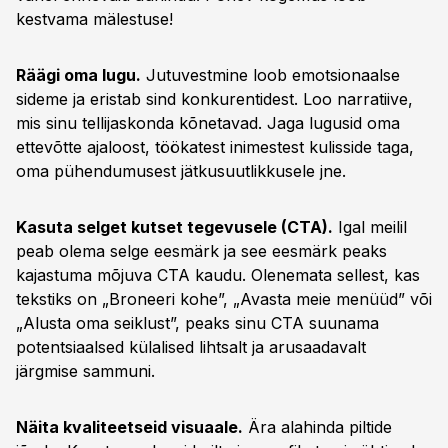
kestvama mälestuse!
Räägi oma lugu.
Jutuvestmine loob emotsionaalse
sideme ja eristab sind konkurentidest. Loo narratiive,
mis sinu tellijaskonda kõnetavad. Jaga lugusid oma
ettevõtte ajaloost, töökatest inimestest kulisside taga,
oma pühendumusest jätkusuutlikkusele jne.
Kasuta selget kutset tegevusele (CTA).
Igal meilil
peab olema selge eesmärk ja see eesmärk peaks
kajastuma mõjuva CTA kaudu. Olenemata sellest, kas
tekstiks on „Broneeri kohe”, „Avasta meie menüüd” või
„Alusta oma seiklust”, peaks sinu CTA suunama
potentsiaalsed külalised lihtsalt ja arusaadavalt
järgmise sammuni.
Näita kvaliteetseid visuaale.
Ära alahinda piltide