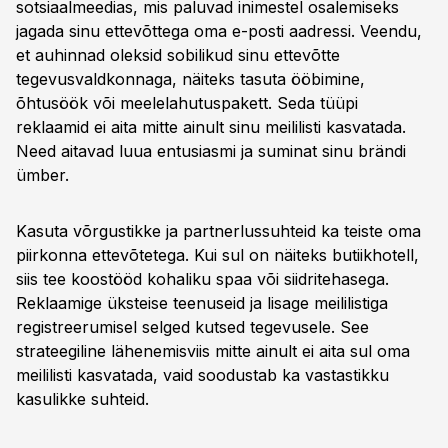
sotsiaalmeedias, mis paluvad inimestel osalemiseks
jagada sinu ettevõttega oma e-posti aadressi. Veendu,
et auhinnad oleksid sobilikud sinu ettevõtte
tegevusvaldkonnaga, näiteks tasuta ööbimine,
õhtusöök või meelelahutuspakett. Seda tüüpi
reklaamid ei aita mitte ainult sinu meililisti kasvatada.
Need aitavad luua entusiasmi ja suminat sinu brändi
ümber.
Kasuta võrgustikke ja partnerlussuhteid ka teiste oma
piirkonna ettevõtetega. Kui sul on näiteks butiikhotell,
siis tee koostööd kohaliku spaa või siidritehasega.
Reklaamige üksteise teenuseid ja lisage meililistiga
registreerumisel selged kutsed tegevusele. See
strateegiline lähenemisviis mitte ainult ei aita sul oma
meililisti kasvatada, vaid soodustab ka vastastikku
kasulikke suhteid.