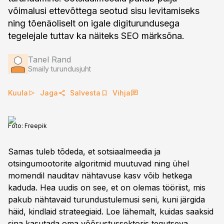
võimalusi ettevõttega seotud sisu levitamiseks
ning tõenäoliselt on igale digiturundusega
tegelejale tuttav ka näiteks SEO märksõna.
Tanel Rand
Smaily turundusjuht
Kuula
Jaga
Salvesta
Vihja
Foto:
Freepik
Samas tuleb tõdeda, et sotsiaalmeedia ja
otsingumootorite algoritmid muutuvad ning ühel
momendil nauditav nähtavuse kasv võib hetkega
kaduda. Hea uudis on see, et on olemas tööriist, mis
pakub nähtavaid turundustulemusi seni, kuni järgida
häid, kindlaid strateegiaid. Loe lähemalt, kuidas saaksid
sina kasutada oma võõrustussektoris tegutseva