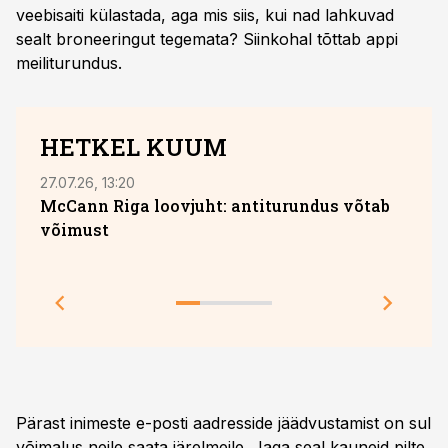
veebisaiti külastada, aga mis siis, kui nad lahkuvad
sealt broneeringut tegemata? Siinkohal tõttab appi
meiliturundus.
HETKEL KUUM
27.07.26, 13:20
05.08
McCann Riga loovjuht: antiturundus võtab
võimust
Toot
teeb
Pärast inimeste e-posti aadresside jäädvustamist on sul
võimalus neile saata järelmeile. Jaga seal kauneid pilte