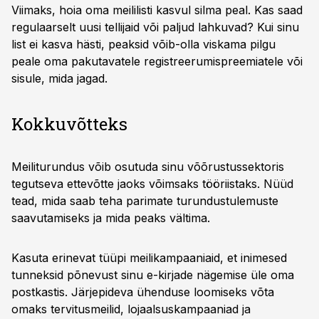
Viimaks, hoia oma meililisti kasvul silma peal. Kas saad
regulaarselt uusi tellijaid või paljud lahkuvad? Kui sinu
list ei kasva hästi, peaksid võib-olla viskama pilgu
peale oma pakutavatele registreerumispreemiatele või
sisule, mida jagad.
Kokkuvõtteks
Meiliturundus võib osutuda sinu võõrustussektoris
tegutseva ettevõtte jaoks võimsaks tööriistaks. Nüüd
tead, mida saab teha parimate turundustulemuste
saavutamiseks ja mida peaks vältima.
Kasuta erinevat tüüpi meilikampaaniaid, et inimesed
tunneksid põnevust sinu e-kirjade nägemise üle oma
postkastis. Järjepideva ühenduse loomiseks võta
omaks tervitusmeilid, lojaalsuskampaaniad ja