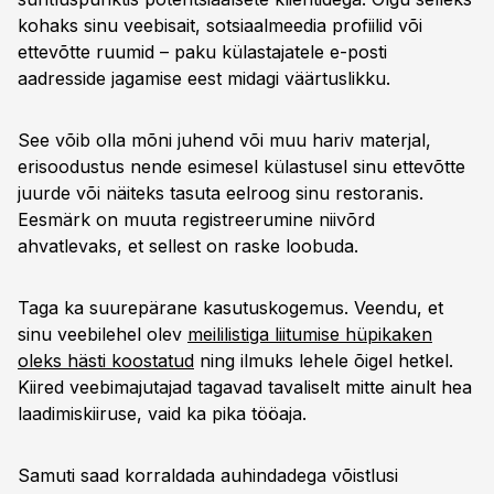
kohaks sinu veebisait, sotsiaalmeedia profiilid või
ettevõtte ruumid – paku külastajatele e-posti
aadresside jagamise eest midagi väärtuslikku.
See võib olla mõni juhend või muu hariv materjal,
erisoodustus nende esimesel külastusel sinu ettevõtte
juurde või näiteks tasuta eelroog sinu restoranis.
Eesmärk on muuta registreerumine niivõrd
ahvatlevaks, et sellest on raske loobuda.
Taga ka suurepärane kasutuskogemus. Veendu, et
sinu veebilehel olev
meililistiga liitumise hüpikaken
oleks hästi koostatud
ning ilmuks lehele õigel hetkel.
Kiired veebimajutajad tagavad tavaliselt mitte ainult hea
laadimiskiiruse, vaid ka pika tööaja.
Samuti saad korraldada auhindadega võistlusi