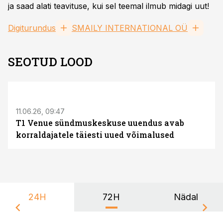
ja saad alati teavituse, kui sel teemal ilmub midagi uut!
Digiturundus
SMAILY INTERNATIONAL OÜ
SEOTUD LOOD
ST
11.06.26, 09:47
T1 Venue sündmuskeskuse uuendus avab
korraldajatele täiesti uued võimalused
24H
72H
Nädal