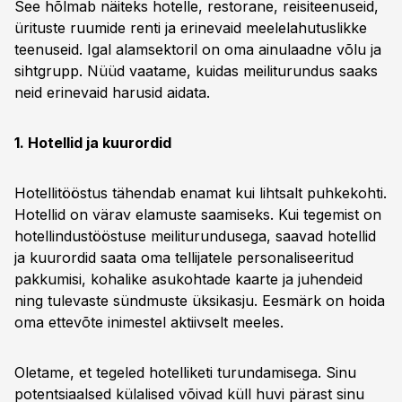
See hõlmab näiteks hotelle, restorane, reisiteenuseid,
ürituste ruumide renti ja erinevaid meelelahutuslikke
teenuseid. Igal alamsektoril on oma ainulaadne võlu ja
sihtgrupp. Nüüd vaatame, kuidas meiliturundus saaks
neid erinevaid harusid aidata.
1. Hotellid ja kuurordid
Hotellitööstus tähendab enamat kui lihtsalt puhkekohti.
Hotellid on värav elamuste saamiseks. Kui tegemist on
hotellindustööstuse meiliturundusega, saavad hotellid
ja kuurordid saata oma tellijatele personaliseeritud
pakkumisi, kohalike asukohtade kaarte ja juhendeid
ning tulevaste sündmuste üksikasju. Eesmärk on hoida
oma ettevõte inimestel aktiivselt meeles.
Oletame, et tegeled hotelliketi turundamisega. Sinu
potentsiaalsed külalised võivad küll huvi pärast sinu