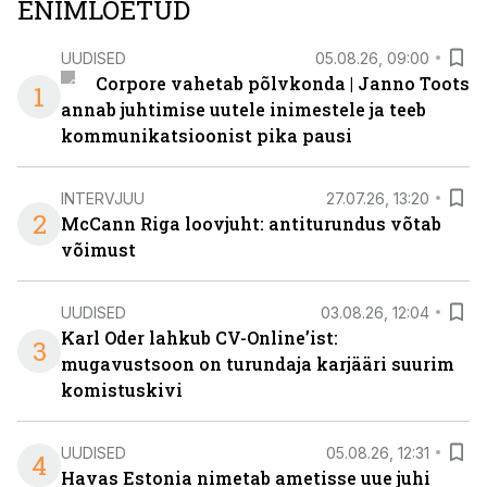
ENIMLOETUD
UUDISED
05.08.26, 09:00
Corpore vahetab põlvkonda | Janno Toots
1
annab juhtimise uutele inimestele ja teeb
kommunikatsioonist pika pausi
INTERVJUU
27.07.26, 13:20
2
McCann Riga loovjuht: antiturundus võtab
võimust
UUDISED
03.08.26, 12:04
Karl Oder lahkub CV-Online’ist:
3
mugavustsoon on turundaja karjääri suurim
komistuskivi
UUDISED
05.08.26, 12:31
4
Havas Estonia nimetab ametisse uue juhi