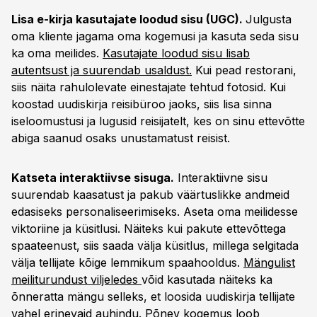
Lisa e-kirja kasutajate loodud sisu (UGC).
Julgusta
oma kliente jagama oma kogemusi ja kasuta seda sisu
ka oma meilides.
Kasutajate loodud sisu lisab
autentsust ja suurendab usaldust.
Kui pead restorani,
siis näita rahulolevate einestajate tehtud fotosid. Kui
koostad uudiskirja reisibüroo jaoks, siis lisa sinna
iseloomustusi ja lugusid reisijatelt, kes on sinu ettevõtte
abiga saanud osaks unustamatust reisist.
Katseta interaktiivse sisuga.
Interaktiivne sisu
suurendab kaasatust ja pakub väärtuslikke andmeid
edasiseks personaliseerimiseks. Aseta oma meilidesse
viktoriine ja küsitlusi. Näiteks kui pakute ettevõttega
spaateenust, siis saada välja küsitlus, millega selgitada
välja tellijate kõige lemmikum spaahooldus.
Mängulist
meiliturundust viljeledes
võid kasutada näiteks ka
õnneratta mängu selleks, et loosida uudiskirja tellijate
vahel erinevaid auhindu. Põnev kogemus loob