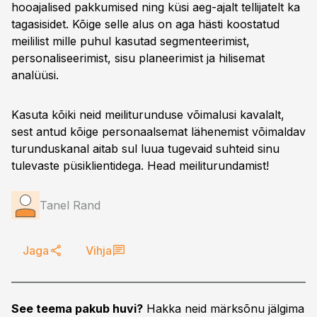
hooajalised pakkumised ning küsi aeg-ajalt tellijatelt ka
tagasisidet. Kõige selle alus on aga hästi koostatud
meililist mille puhul kasutad segmenteerimist,
personaliseerimist, sisu planeerimist ja hilisemat
analüüsi.
Kasuta kõiki neid meiliturunduse võimalusi kavalalt,
sest antud kõige personaalsemat lähenemist võimaldav
turunduskanal aitab sul luua tugevaid suhteid sinu
tulevaste püsiklientidega. Head meiliturundamist!
Tanel Rand
Jaga
Vihja
See teema pakub huvi?
Hakka neid märksõnu jälgima