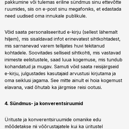
pakkumine või tulemas eriline sündmus sinu ettevõtte
ruumides, siis on e-post sinu megafoniks, et edastada
need uudised oma innukale publikule.
Võid saata personaliseeritud e-kirju (sellest lähemalt
hiljem), mis sisaldavad infot erinevatest sihtkohtadest,
mis sarnanevad varem tellijates huvi tekitanud
kohtadele. Soovitades selliseid sihtkohti, mis vastavad
inimeste eelistustele, saad luua kogemuse, mis tundub
kohandatud ja mugav. Samuti võid saata reisijärgseid
e-kirju, julgustades kasutajaid arvustusi kirjutama ja
oma seiklusi jagama. See mitte ainult ei hoia kogemust
elavana, vaid õhutab ka järgmise reisi ootusi.
4. Sündmus- ja konverentsiruumid
Ürituste ja konverentsiruumide omanike edu
mõõdetakse nii võõrustajatele kui ka üritustel