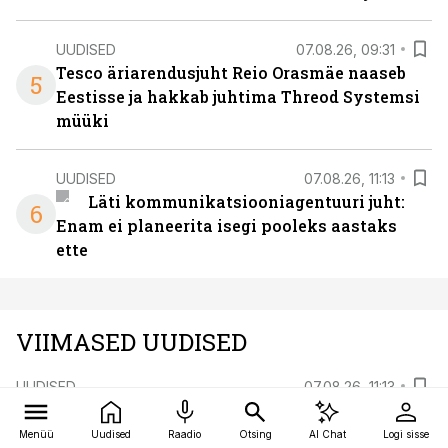
UUDISED
07.08.26, 09:31
Tesco äriarendusjuht Reio Orasmäe naaseb
5
Eestisse ja hakkab juhtima Threod Systemsi
müüki
UUDISED
07.08.26, 11:13
Läti kommunikatsiooniagentuuri juht:
6
Enam ei planeerita isegi pooleks aastaks
ette
VIIMASED UUDISED
UUDISED
07.08.26, 11:13
Läti kommunikatsiooniagentuuri juht: Enam
ei planeerita isegi pooleks aastaks ette
Menüü
Uudised
Raadio
Otsing
AI Chat
Logi sisse