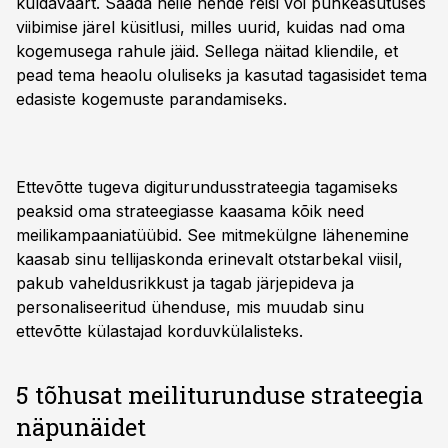
kuldaväärt. Saada neile nende reisi või puhkeasutuses
viibimise järel küsitlusi, milles uurid, kuidas nad oma
kogemusega rahule jäid. Sellega näitad kliendile, et
pead tema heaolu oluliseks ja kasutad tagasisidet tema
edasiste kogemuste parandamiseks.
Ettevõtte tugeva digiturundusstrateegia tagamiseks
peaksid oma strateegiasse kaasama kõik need
meilikampaaniatüübid. See mitmekülgne lähenemine
kaasab sinu tellijaskonda erinevalt otstarbekal viisil,
pakub vaheldusrikkust ja tagab järjepideva ja
personaliseeritud ühenduse, mis muudab sinu
ettevõtte külastajad korduvkülalisteks.
5 tõhusat meiliturunduse strateegia
näpunäidet