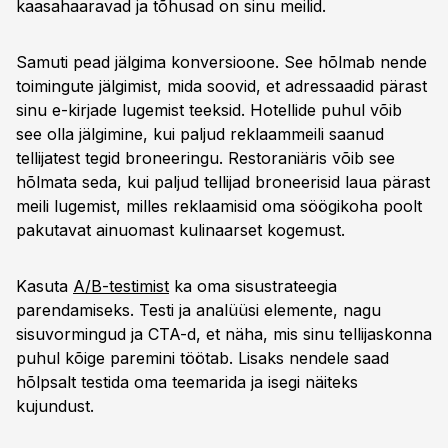
kaasahaaravad ja tõhusad on sinu meilid.
Samuti pead jälgima konversioone. See hõlmab nende
toimingute jälgimist, mida soovid, et adressaadid pärast
sinu e-kirjade lugemist teeksid. Hotellide puhul võib
see olla jälgimine, kui paljud reklaammeili saanud
tellijatest tegid broneeringu. Restoraniäris võib see
hõlmata seda, kui paljud tellijad broneerisid laua pärast
meili lugemist, milles reklaamisid oma söögikoha poolt
pakutavat ainuomast kulinaarset kogemust.
Kasuta
A/B-testimist
ka oma sisustrateegia
parendamiseks. Testi ja analüüsi elemente, nagu
sisuvormingud ja CTA-d, et näha, mis sinu tellijaskonna
puhul kõige paremini töötab. Lisaks nendele saad
hõlpsalt testida oma teemarida ja isegi näiteks
kujundust.