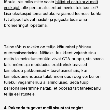
lõpule, siis miks mitte saata
hüljatud ostukorvi meili
eeskujul
talle personaliseeritud meeldetuletusmeili?
Lisa üksikasjad tema ostukorvi jäänud teenuse kohta
(vt allpool olevat näidet) ja julgusta teda oma
broneeringut lõpetama.
Teine tõhus taktika on tellija käitumisel põhinev
automatiseerimine. Näiteks, kui klient vajutab sinu
meilis taimetoidumenüüle viivat CTA nuppu, siis saada
talle mõne aja möödudes eraldi eksklusiivsed
taimetoidu pakkumised – teavitusmeil siis, kui
taimetoidumenüüsse tuleb mõni uus roog või kui on
tulekul veganmenüü allahindlused. Seda tüüpi
personaliseerimine näitab, et pöörad täit tähelepanu
tellija eelistustele.
4. Rakenda tugevat meili sisustrateegiat