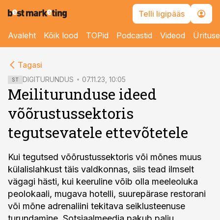
Telli ligipääs
Avaleht
Kõik lood
TOPid
Podcastid
Videod
Üritus
cebook
cebook
Tagasi
Twitter)
Twitter)
DIGITURUNDUS
07.11.23, 10:05
ST
Meiliturunduse ideed
kedIn
kedIn
võõrustussektoris
ail
ail
tegutsevatele ettevõtetele
k
k
Kui tegutsed võõrustussektoris või mõnes muus
külalislahkust täis valdkonnas, siis tead ilmselt
vägagi hästi, kui keeruline võib olla meeleoluka
peolokaali, mugava hotelli, suurepärase restorani
või mõne adrenaliini tekitava seiklusteenuse
turundamine. Sotsiaalmeedia pakub palju