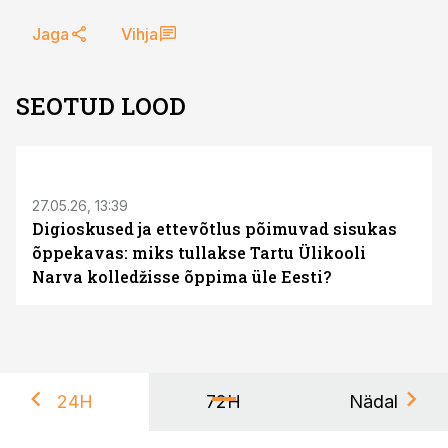
Jaga
Vihja
SEOTUD LOOD
ST
27.05.26, 13:39
Digioskused ja ettevõtlus põimuvad sisukas
õppekavas: miks tullakse Tartu Ülikooli
Narva kolledžisse õppima üle Eesti?
24H
72H
Nädal