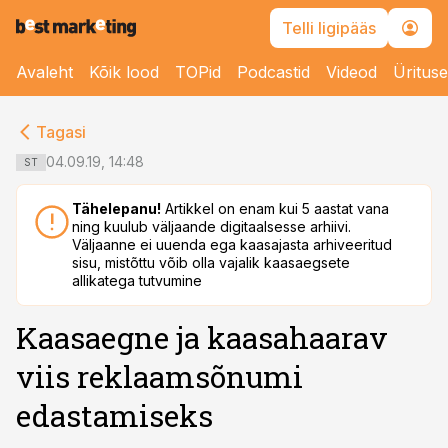
Telli ligipääs
Avaleht
Kõik lood
TOPid
Podcastid
Videod
Üritus
cebook
cebook
Tagasi
Twitter)
Twitter)
04.09.19, 14:48
ST
kedIn
kedIn
Tähelepanu!
Artikkel on enam kui 5 aastat vana
ning kuulub väljaande digitaalsesse arhiivi.
ail
ail
Väljaanne ei uuenda ega kaasajasta arhiveeritud
sisu, mistõttu võib olla vajalik kaasaegsete
k
k
allikatega tutvumine
Kaasaegne ja kaasahaarav
viis reklaamsõnumi
edastamiseks