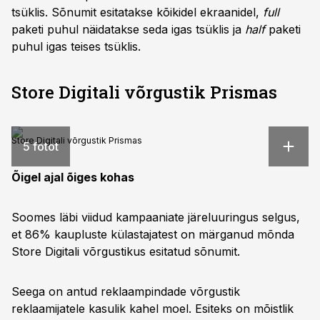
tsüklis. Sõnumit esitatakse kõikidel ekraanidel,
full
paketi puhul näidatakse seda igas tsüklis ja
half
paketi
puhul igas teises tsüklis.
Store Digitali võrgustik Prismas
Store Digitali võrgustik Prismas
5 fotot
Õigel ajal õiges kohas
Soomes läbi viidud kampaaniate järeluuringus selgus,
et 86% kaupluste külastajatest on märganud mõnda
Store Digitali võrgustikus esitatud sõnumit.
Seega on antud reklaampindade võrgustik
reklaamijatele kasulik kahel moel. Esiteks on mõistlik