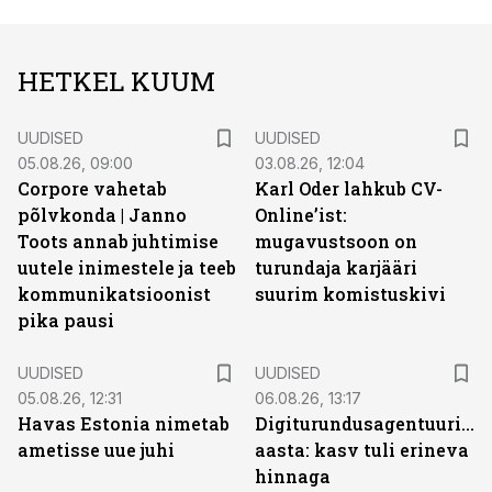
HETKEL KUUM
UUDISED
UUDISED
05.08.26, 09:00
03.08.26, 12:04
Corpore vahetab
Karl Oder lahkub CV-
põlvkonda | Janno
Online’ist:
Toots annab juhtimise
mugavustsoon on
uutele inimestele ja teeb
turundaja karjääri
kommunikatsioonist
suurim komistuskivi
pika pausi
UUDISED
UUDISED
05.08.26, 12:31
06.08.26, 13:17
Havas Estonia nimetab
Digiturundusagentuuride
ametisse uue juhi
aasta: kasv tuli erineva
hinnaga