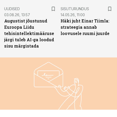
ST
UUDISED
SISUTURUNDUS
03.08.26, 13:57
14.05.26, 11:00
Augustist jõustunud
Häki juht Einar Tiimla:
Euroopa Liidu
strateegia annab
tehisintellektimääruse
loovusele ruumi juurde
järgi tuleb AI-ga loodud
sisu märgistada