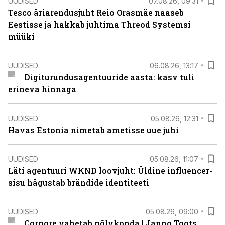
UUDISED
07.08.26, 09:31
Tesco äriarendusjuht Reio Orasmäe naaseb
Eestisse ja hakkab juhtima Threod Systemsi
müüki
UUDISED
06.08.26, 13:17
Digiturundusagentuuride aasta: kasv tuli
erineva hinnaga
UUDISED
05.08.26, 12:31
Havas Estonia nimetab ametisse uue juhi
UUDISED
05.08.26, 11:07
Läti agentuuri WKND loovjuht: Üldine influencer-
sisu hägustab brändide identiteeti
UUDISED
05.08.26, 09:00
Corpore vahetab põlvkonda | Janno Toots