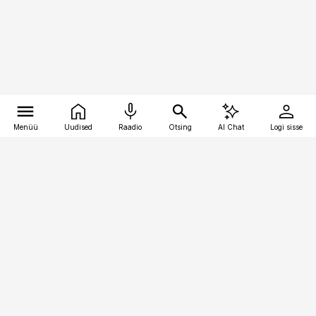
Menüü
Uudised
Raadio
Otsing
AI Chat
Logi sisse
Vana-Lõuna 39/1, 19094 Tallinn
(+372) 667 0111
bestmarketing@best-marketing.ee
Telli
Reklaam
Firmast