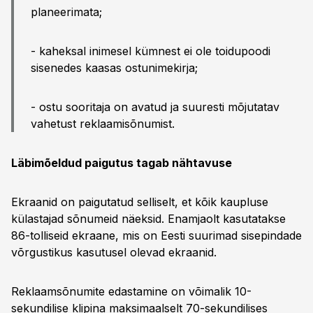
planeerimata;
- kaheksal inimesel kümnest ei ole toidupoodi
sisenedes kaasas ostunimekirja;
- ostu sooritaja on avatud ja suuresti mõjutatav
vahetust reklaamisõnumist.
Läbimõeldud paigutus tagab nähtavuse
Ekraanid on paigutatud selliselt, et kõik kaupluse
külastajad sõnumeid näeksid. Enamjaolt kasutatakse
86-tolliseid ekraane, mis on Eesti suurimad sisepindade
võrgustikus kasutusel olevad ekraanid.
Reklaamsõnumite edastamine on võimalik 10-
sekundilise klipina maksimaalselt 70-sekundilises