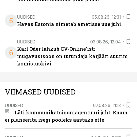
UUDISED
05.08.26, 12:31
5
Havas Estonia nimetab ametisse uue juhi
UUDISED
03.08.26, 12:04
Karl Oder lahkub CV-Online’ist:
6
mugavustsoon on turundaja karjääri suurim
komistuskivi
VIIMASED UUDISED
UUDISED
07.08.26, 11:13
Läti kommunikatsiooniagentuuri juht: Enam
ei planeerita isegi pooleks aastaks ette