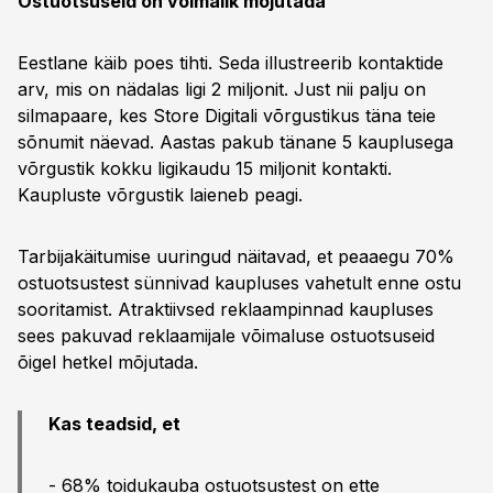
Ostuotsuseid on võimalik mõjutada
Eestlane käib poes tihti. Seda illustreerib kontaktide
arv, mis on nädalas ligi 2 miljonit. Just nii palju on
silmapaare, kes Store Digitali võrgustikus täna teie
sõnumit näevad. Aastas pakub tänane 5 kauplusega
võrgustik kokku ligikaudu 15 miljonit kontakti.
Kaupluste võrgustik laieneb peagi.
Tarbijakäitumise uuringud näitavad, et peaaegu 70%
ostuotsustest sünnivad kaupluses vahetult enne ostu
sooritamist. Atraktiivsed reklaampinnad kaupluses
sees pakuvad reklaamijale võimaluse ostuotsuseid
õigel hetkel mõjutada.
Kas teadsid, et
- 68% toidukauba ostuotsustest on ette