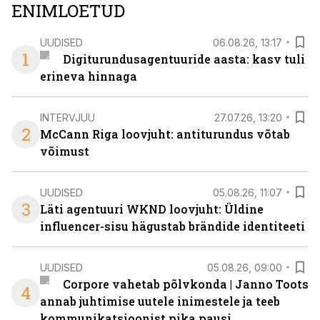
ENIMLOETUD
UUDISED
06.08.26, 13:17
1
Digiturundusagentuuride aasta: kasv tuli
erineva hinnaga
INTERVJUU
27.07.26, 13:20
2
McCann Riga loovjuht: antiturundus võtab
võimust
UUDISED
05.08.26, 11:07
3
Läti agentuuri WKND loovjuht: Üldine
influencer-sisu hägustab brändide identiteeti
UUDISED
05.08.26, 09:00
Corpore vahetab põlvkonda | Janno Toots
4
annab juhtimise uutele inimestele ja teeb
kommunikatsioonist pika pausi