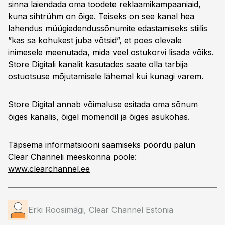
sinna laiendada oma toodete reklaamikampaaniaid,
kuna sihtrühm on õige. Teiseks on see kanal hea
lahendus müügiedendussõnumite edastamiseks stiilis
”kas sa kohukest juba võtsid”, et poes olevale
inimesele meenutada, mida veel ostukorvi lisada võiks.
Store Digitali kanalit kasutades saate olla tarbija
ostuotsuse mõjutamisele lähemal kui kunagi varem.
Store Digital annab võimaluse esitada oma sõnum
õiges kanalis, õigel momendil ja õiges asukohas.
Täpsema informatsiooni saamiseks pöördu palun
Clear Channeli meeskonna poole:
www.clearchannel.ee
Erki Roosimägi, Clear Channel Estonia