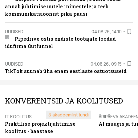
annab juhtimise uutele inimestele ja teeb
kommunikatsioonist pika pausi
UUDISED
04.08.26, 14:10
Pipedrive ostis endiste töötajate loodud
idufirma Outfunnel
UUDISED
04.08.26, 09:15
TikTok suunab üha enam eestlaste ostuotsuseid
KONVERENTSID JA KOOLITUSED
8 akadeemilist tundi
IT KOOLITUS
ÄRIPÄEVA AKADEE
Praktilise projektijuhtimise
AI müügis ja t
koolitus - baastase