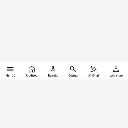
Menüü
Uudised
Raadio
Otsing
AI Chat
Logi sisse
Vana-Lõuna 39/1, 19094 Tallinn
(+372) 667 0111
bestmarketing@best-marketing.ee