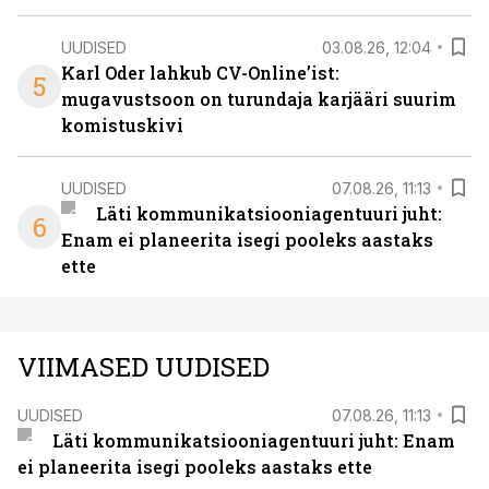
UUDISED
03.08.26, 12:04
Karl Oder lahkub CV-Online’ist:
5
mugavustsoon on turundaja karjääri suurim
komistuskivi
UUDISED
07.08.26, 11:13
Läti kommunikatsiooniagentuuri juht:
6
Enam ei planeerita isegi pooleks aastaks
ette
VIIMASED UUDISED
UUDISED
07.08.26, 11:13
Läti kommunikatsiooniagentuuri juht: Enam
ei planeerita isegi pooleks aastaks ette