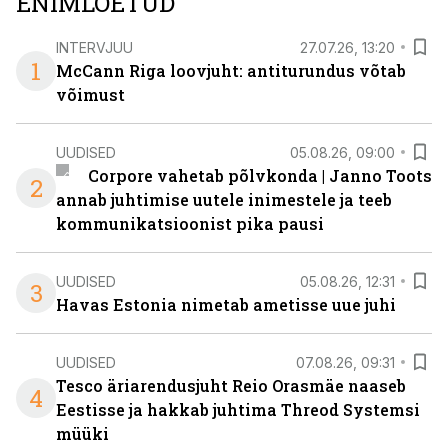
ENIMLOETUD
INTERVJUU
27.07.26, 13:20
1
McCann Riga loovjuht: antiturundus võtab
võimust
UUDISED
05.08.26, 09:00
Corpore vahetab põlvkonda | Janno Toots
2
annab juhtimise uutele inimestele ja teeb
kommunikatsioonist pika pausi
UUDISED
05.08.26, 12:31
3
Havas Estonia nimetab ametisse uue juhi
UUDISED
07.08.26, 09:31
Tesco äriarendusjuht Reio Orasmäe naaseb
4
Eestisse ja hakkab juhtima Threod Systemsi
müüki