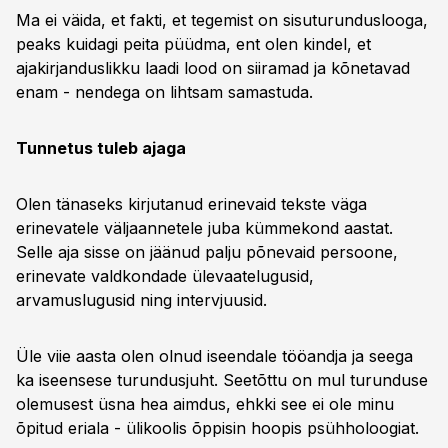
Ma ei väida, et fakti, et tegemist on sisuturunduslooga,
peaks kuidagi peita püüdma, ent olen kindel, et
ajakirjanduslikku laadi lood on siiramad ja kõnetavad
enam - nendega on lihtsam samastuda.
Tunnetus tuleb ajaga
Olen tänaseks kirjutanud erinevaid tekste väga
erinevatele väljaannetele juba kümmekond aastat.
Selle aja sisse on jäänud palju põnevaid persoone,
erinevate valdkondade ülevaatelugusid,
arvamuslugusid ning intervjuusid.
Üle viie aasta olen olnud iseendale tööandja ja seega
ka iseensese turundusjuht. Seetõttu on mul turunduse
olemusest üsna hea aimdus, ehkki see ei ole minu
õpitud eriala - ülikoolis õppisin hoopis psühholoogiat.