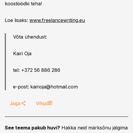
koostöödki teha!
Loe lisaks:
www.freelancewriting.eu
Võta ühendust:
Kairi Oja
tel: +372 56 886 286
e-post:
kairioja@hotmail.com
Jaga
Vihja
See teema pakub huvi?
Hakka neid märksõnu jälgima