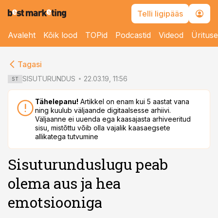
Telli ligipääs
Avaleht
Kõik lood
TOPid
Podcastid
Videod
Üritus
cebook
cebook
Tagasi
Twitter)
Twitter)
SISUTURUNDUS
22.03.19, 11:56
ST
kedIn
kedIn
Tähelepanu!
Artikkel on enam kui 5 aastat vana
ning kuulub väljaande digitaalsesse arhiivi.
ail
ail
Väljaanne ei uuenda ega kaasajasta arhiveeritud
sisu, mistõttu võib olla vajalik kaasaegsete
k
k
allikatega tutvumine
Sisuturunduslugu peab
olema aus ja hea
emotsiooniga