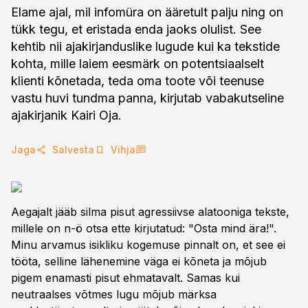
Elame ajal, mil infomüra on ääretult palju ning on
tükk tegu, et eristada enda jaoks olulist. See
kehtib nii ajakirjanduslike lugude kui ka tekstide
kohta, mille laiem eesmärk on potentsiaalselt
klienti kõnetada, teda oma toote või teenuse
vastu huvi tundma panna, kirjutab vabakutseline
ajakirjanik Kairi Oja.
Jaga
Salvesta
Vihja
Aegajalt jääb silma pisut agressiivse alatooniga tekste,
millele on n-ö otsa ette kirjutatud: "Osta mind ära!".
Minu arvamus isikliku kogemuse pinnalt on, et see ei
tööta, selline lähenemine väga ei kõneta ja mõjub
pigem enamasti pisut ehmatavalt. Samas kui
neutraalses võtmes lugu mõjub märksa