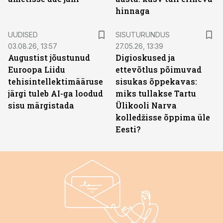
hinnaga
ST
UUDISED
SISUTURUNDUS
03.08.26, 13:57
27.05.26, 13:39
Augustist jõustunud
Digioskused ja
Euroopa Liidu
ettevõtlus põimuvad
tehisintellektimääruse
sisukas õppekavas:
järgi tuleb AI-ga loodud
miks tullakse Tartu
sisu märgistada
Ülikooli Narva
kolledžisse õppima üle
Eesti?