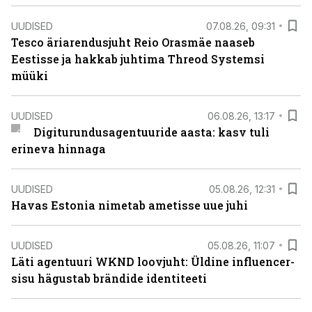
UUDISED
07.08.26, 09:31
Tesco äriarendusjuht Reio Orasmäe naaseb
Eestisse ja hakkab juhtima Threod Systemsi
müüki
UUDISED
06.08.26, 13:17
Digiturundusagentuuride aasta: kasv tuli
erineva hinnaga
UUDISED
05.08.26, 12:31
Havas Estonia nimetab ametisse uue juhi
UUDISED
05.08.26, 11:07
Läti agentuuri WKND loovjuht: Üldine influencer-
sisu hägustab brändide identiteeti