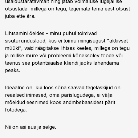
usaldustäratavmalt ning jätab võimaluse lugejal ise
otsustada, millega on tegu, tegemata tema eest otsust
juba ette ära.
Lihtsamini öeldes - minu puhul toimivad
sisuturunduslood, kus ei toimu mingisugust "aktiivset
müüki", vaid räägitakse lihtsas keeles, millega on tegu
ja millise mure või probleemi kõneksolev toode või
teenus see potentsiaalse kliendi jaoks lahendama
peaks.
Ideaalne on, kui loos sõna saavad tegelaskijud on
reaalsed inimesed, oma pärislugudega, ei välja
mõeldud eesnimed koos andmbebaasidest pärit
fotodega.
Nii on asi aus ja selge.