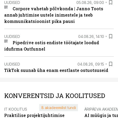
UUDISED
05.08.26, 09:00
Corpore vahetab põlvkonda | Janno Toots
annab juhtimise uutele inimestele ja teeb
kommunikatsioonist pika pausi
UUDISED
04.08.26, 14:10
Pipedrive ostis endiste töötajate loodud
idufirma Outfunnel
UUDISED
04.08.26, 09:15
TikTok suunab üha enam eestlaste ostuotsuseid
KONVERENTSID JA KOOLITUSED
8 akadeemilist tundi
IT KOOLITUS
ÄRIPÄEVA AKADEE
Praktilise projektijuhtimise
AI müügis ja t