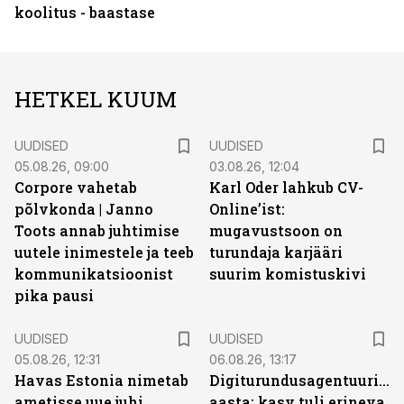
koolitus - baastase
HETKEL KUUM
UUDISED
UUDISED
05.08.26, 09:00
03.08.26, 12:04
Corpore vahetab
Karl Oder lahkub CV-
põlvkonda | Janno
Online’ist:
Toots annab juhtimise
mugavustsoon on
uutele inimestele ja teeb
turundaja karjääri
kommunikatsioonist
suurim komistuskivi
pika pausi
UUDISED
UUDISED
05.08.26, 12:31
06.08.26, 13:17
Havas Estonia nimetab
Digiturundusagentuuride
ametisse uue juhi
aasta: kasv tuli erineva