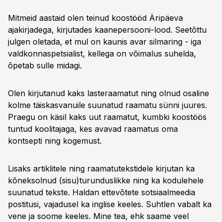
Mitmeid aastaid olen teinud koostööd Äripäeva
ajakirjadega, kirjutades kaanepersooni-lood. Seetõttu
julgen oletada, et mul on kaunis avar silmaring - iga
valdkonnaspetsialist, kellega on võimalus suhelda,
õpetab sulle midagi.
Olen kirjutanud kaks lasteraamatut ning olnud osaline
kolme täiskasvanuile suunatud raamatu sünni juures.
Praegu on käsil kaks uut raamatut, kumbki koostöös
tuntud koolitajaga, kes avavad raamatus oma
kontsepti ning kogemust.
Lisaks artiklitele ning raamatutekstidele kirjutan ka
kõneksolnud (sisu)turunduslikke ning ka kodulehele
suunatud tekste. Haldan ettevõtete sotsiaalmeedia
postitusi, vajadusel ka inglise keeles. Suhtlen vabalt ka
vene ja soome keeles. Mine tea, ehk saame veel