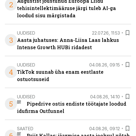
Augustist jõustunud Euroopa Liidu
2
tehisintellektimääruse järgi tuleb AI-ga
loodud sisu märgistada
UUDISED
22.07.26, 11:53
3
Aasta juhatuses: Anna-Liisa Laas lahkus
Intense Growth HUBi ridadest
UUDISED
04.08.26, 09:15
4
TikTok suunab üha enam eestlaste
ostuotsuseid
UUDISED
04.08.26, 14:10
5
Pipedrive ostis endiste töötajate loodud
idufirma Outfunnel
SAATED
04.08.26, 09:12
6
Priit Kallas: järgmise aasta jooksul võtab