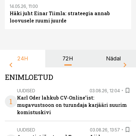
14.05.26, 11:00
Häki juht Einar Tiimla: strateegia annab
loovusele ruumi juurde
24H
72H
Nädal
ENIMLOETUD
UUDISED
03.08.26, 12:04
Karl Oder lahkub CV-Online’ist:
1
mugavustsoon on turundaja karjääri suurim
komistuskivi
UUDISED
03.08.26, 13:57