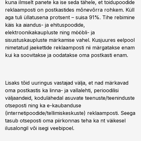
kuna ilmselt panete ka ise seda tähele, et toidupoodide
reklaamposti on postkastides mõnevõrra rohkem. Küll
aga tuli üllatusena protsent – suisa 91%. Tihe rebimine
käis ka aiandus- ja ehituspoodide,
elektroonikakaupluste ning mööbli- ja
sisustuskaupluste märkamise vahel. Kusjuures eelpool
nimetatud jaekettide reklaamposti nii märgatakse enam
kui ka soovitakse ja oodatakse oma postkasti enam.
Lisaks tõid uuringus vastajad välja, et nad märkavad
oma postkastis ka linna- ja vallalehti, perioodilisi
väljaandeid, kodulähedal asuvate teenuste/teeninduste
otseposti ning ka e-kaubanduse
(internetipoodide/tellimiskeskuste) reklaamposti. Seega
tasub otseposti oma piirkonnas teha ka nt väikesel
ilusalongil või isegi veebipoel.