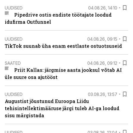
UUDISED
04.08.26, 14:10
Pipedrive ostis endiste töötajate loodud
idufirma Outfunnel
UUDISED
04.08.26, 09:15
TikTok suunab üha enam eestlaste ostuotsuseid
SAATED
04.08.26, 09:12
Priit Kallas: järgmise aasta jooksul võtab AI
üle suure osa ajutööst
UUDISED
03.08.26, 13:57
Augustist jõustunud Euroopa Liidu
tehisintellektimääruse järgi tuleb AI-ga loodud
sisu märgistada
UUDISED
03.08.26, 12:04