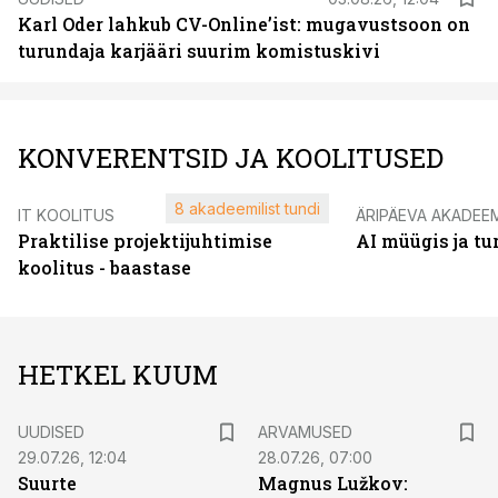
Karl Oder lahkub CV-Online’ist: mugavustsoon on
turundaja karjääri suurim komistuskivi
KONVERENTSID JA KOOLITUSED
8 akadeemilist tundi
IT KOOLITUS
ÄRIPÄEVA AKADEE
Praktilise projektijuhtimise
AI müügis ja t
koolitus - baastase
HETKEL KUUM
UUDISED
ARVAMUSED
29.07.26, 12:04
28.07.26, 07:00
Suurte
Magnus Lužkov: