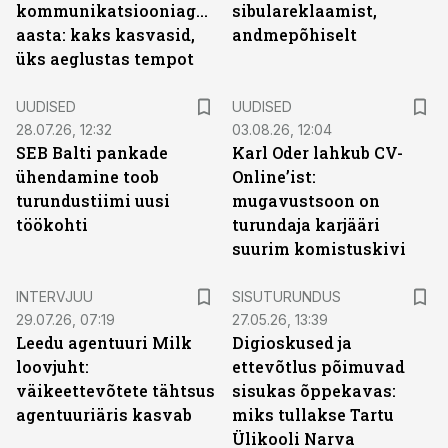
kommunikatsiooniagentuuride
sibulareklaamist,
aasta: kaks kasvasid,
andmepõhiselt
üks aeglustas tempot
UUDISED
UUDISED
28.07.26, 12:32
03.08.26, 12:04
SEB Balti pankade
Karl Oder lahkub CV-
ühendamine toob
Online’ist:
turundustiimi uusi
mugavustsoon on
töökohti
turundaja karjääri
suurim komistuskivi
ST
INTERVJUU
SISUTURUNDUS
29.07.26, 07:19
27.05.26, 13:39
Leedu agentuuri Milk
Digioskused ja
loovjuht:
ettevõtlus põimuvad
väikeettevõtete tähtsus
sisukas õppekavas:
agentuuriäris kasvab
miks tullakse Tartu
Ülikooli Narva