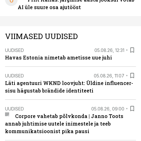
AI üle suure osa ajutööst
VIIMASED UUDISED
UUDISED
05.08.26, 12:31
Havas Estonia nimetab ametisse uue juhi
UUDISED
05.08.26, 11:07
Läti agentuuri WKND loovjuht: Üldine influencer-
sisu hägustab brändide identiteeti
UUDISED
05.08.26, 09:00
Corpore vahetab põlvkonda | Janno Toots
annab juhtimise uutele inimestele ja teeb
kommunikatsioonist pika pausi