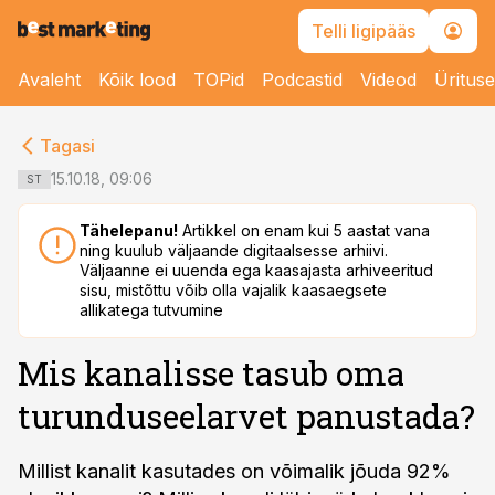
Telli ligipääs
Avaleht
Kõik lood
TOPid
Podcastid
Videod
Üritus
cebook
cebook
Tagasi
Twitter)
Twitter)
15.10.18, 09:06
ST
kedIn
kedIn
Tähelepanu!
Artikkel on enam kui 5 aastat vana
ning kuulub väljaande digitaalsesse arhiivi.
ail
ail
Väljaanne ei uuenda ega kaasajasta arhiveeritud
sisu, mistõttu võib olla vajalik kaasaegsete
k
k
allikatega tutvumine
Mis kanalisse tasub oma
turunduseelarvet panustada?
Millist kanalit kasutades on võimalik jõuda 92%