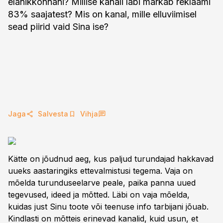
elanikkonnani? Millise kanali läbi märkab reklaami
83% saajatest? Mis on kanal, mille elluviimisel
sead piirid vaid Sina ise?
Jaga
Salvesta
Vihja
Kätte on jõudnud aeg, kus paljud turundajad hakkavad
uueks aastaringiks ettevalmistusi tegema. Vaja on
mõelda turunduseelarve peale, paika panna uued
tegevused, ideed ja mõtted. Läbi on vaja mõelda,
kuidas just Sinu toote või teenuse info tarbijani jõuab.
Kindlasti on mõtteis erinevad kanalid, kuid usun, et