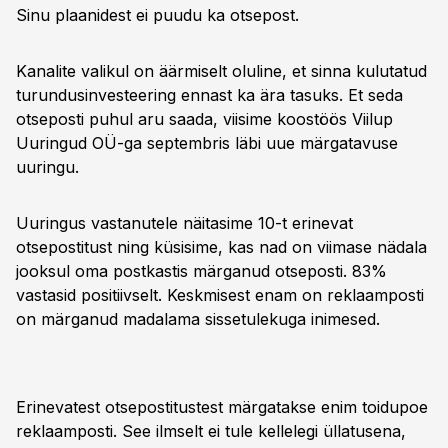
Sinu plaanidest ei puudu ka otsepost.
Kanalite valikul on äärmiselt oluline, et sinna kulutatud
turundusinvesteering ennast ka ära tasuks. Et seda
otseposti puhul aru saada, viisime koostöös Viilup
Uuringud OÜ-ga septembris läbi uue märgatavuse
uuringu.
Uuringus vastanutele näitasime 10-t erinevat
otsepostitust ning küsisime, kas nad on viimase nädala
jooksul oma postkastis märganud otseposti. 83%
vastasid positiivselt. Keskmisest enam on reklaamposti
on märganud madalama sissetulekuga inimesed.
Erinevatest otsepostitustest märgatakse enim toidupoe
reklaamposti. See ilmselt ei tule kellelegi üllatusena,