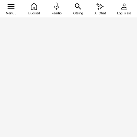
Menüü
Uudised
Raadio
Otsing
AI Chat
Logi sisse
Vana-Lõuna 39/1, 19094 Tallinn
(+372) 667 0111
bestmarketing@best-marketing.ee
Telli
Reklaam
Firmast
Sisu kasutamisõigused
Ajakirjaniku
eetikakoodeks
Üldtingimused
Privaatsustingimused
Küpsiste poliitika
KKK
Eesti Meediaettevõtete
Eelistuste haldamine
Liit