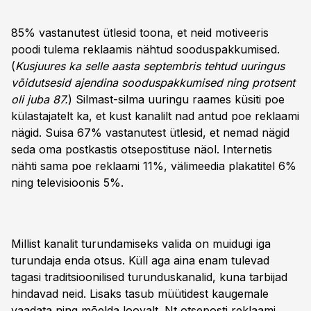
85% vastanutest ütlesid toona, et neid motiveeris
poodi tulema reklaamis nähtud sooduspakkumised.
(
Kusjuures ka selle aasta septembris tehtud uuringus
võidutsesid ajendina sooduspakkumised ning protsent
oli juba 87.
) Silmast-silma uuringu raames küsiti poe
külastajatelt ka, et kust kanalilt nad antud poe reklaami
nägid. Suisa 67% vastanutest ütlesid, et nemad nägid
seda oma postkastis otsepostituse näol. Internetis
nähti sama poe reklaami 11%, välimeedia plakatitel 6%
ning televisioonis 5%.
Millist kanalit turundamiseks valida on muidugi iga
turundaja enda otsus. Küll aga aina enam tulevad
tagasi traditsioonilised turunduskanalid, kuna tarbijad
hindavad neid. Lisaks tasub müütidest kaugemale
vaadata ning mõelda loovalt. Nt otseposti reklaami