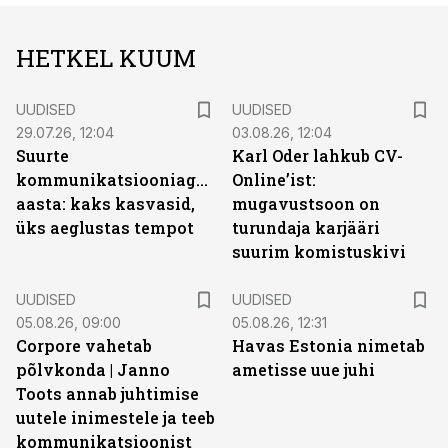
HETKEL KUUM
UUDISED
UUDISED
29.07.26, 12:04
03.08.26, 12:04
Suurte
Karl Oder lahkub CV-
kommunikatsiooniagentuuride
Online’ist:
aasta: kaks kasvasid,
mugavustsoon on
üks aeglustas tempot
turundaja karjääri
suurim komistuskivi
UUDISED
UUDISED
05.08.26, 09:00
05.08.26, 12:31
Corpore vahetab
Havas Estonia nimetab
põlvkonda | Janno
ametisse uue juhi
Toots annab juhtimise
uutele inimestele ja teeb
kommunikatsioonist