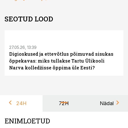
SEOTUD LOOD
ST
27.05.26, 13:39
Digioskused ja ettevõtlus põimuvad sisukas
õppekavas: miks tullakse Tartu Ülikooli
Narva kolledžisse õppima üle Eesti?
24H
72H
Nädal
ENIMLOETUD