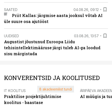
SAATED
04.08.26, 09:12
Priit Kallas: järgmise aasta jooksul võtab AI
üle suure osa ajutööst
UUDISED
03.08.26, 13:57
Augustist jõustunud Euroopa Liidu
tehisintellektimääruse järgi tuleb AI-ga loodud
sisu märgistada
KONVERENTSID JA KOOLITUSED
8 akadeemilist tundi
IT KOOLITUS
ÄRIPÄEVA AKADEE
Praktilise projektijuhtimise
AI müügis ja t
koolitus - baastase