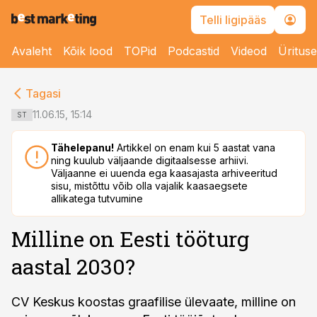
Telli ligipääs
Avaleht
Kõik lood
TOPid
Podcastid
Videod
Üritus
cebook
cebook
Tagasi
Twitter)
Twitter)
11.06.15, 15:14
ST
kedIn
kedIn
Tähelepanu!
Artikkel on enam kui 5 aastat vana
ning kuulub väljaande digitaalsesse arhiivi.
ail
ail
Väljaanne ei uuenda ega kaasajasta arhiveeritud
sisu, mistõttu võib olla vajalik kaasaegsete
k
k
allikatega tutvumine
Milline on Eesti tööturg
aastal 2030?
CV Keskus koostas graafilise ülevaate, milline on