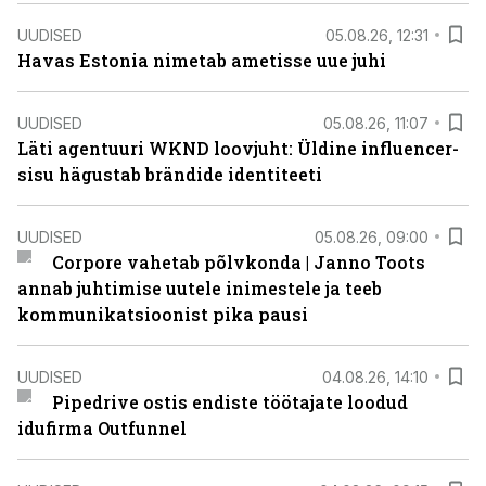
UUDISED
05.08.26, 12:31
Havas Estonia nimetab ametisse uue juhi
UUDISED
05.08.26, 11:07
Läti agentuuri WKND loovjuht: Üldine influencer-
sisu hägustab brändide identiteeti
UUDISED
05.08.26, 09:00
Corpore vahetab põlvkonda | Janno Toots
annab juhtimise uutele inimestele ja teeb
kommunikatsioonist pika pausi
UUDISED
04.08.26, 14:10
Pipedrive ostis endiste töötajate loodud
idufirma Outfunnel