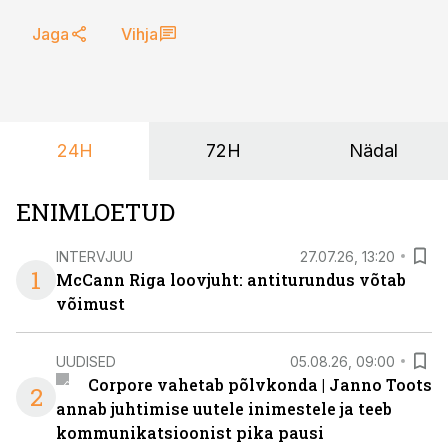
Jaga
Vihja
24H
72H
Nädal
ENIMLOETUD
INTERVJUU
27.07.26, 13:20
1
McCann Riga loovjuht: antiturundus võtab
võimust
UUDISED
05.08.26, 09:00
Corpore vahetab põlvkonda | Janno Toots
2
annab juhtimise uutele inimestele ja teeb
kommunikatsioonist pika pausi