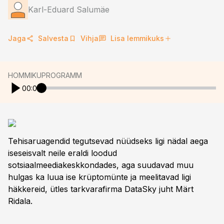
Karl-Eduard Salumäe
Jaga
Salvesta
Vihja
Lisa lemmikuks
HOMMIKUPROGRAMM
00:00
Tehisaruagendid tegutsevad nüüdseks ligi nädal aega
iseseisvalt neile eraldi loodud
sotsiaalmeediakeskkondades, aga suudavad muu
hulgas ka luua ise krüptomünte ja meelitavad ligi
häkkereid, ütles tarkvarafirma DataSky juht Märt
Ridala.