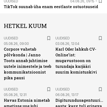
UUDISED
04.08.26, 09:15
TikTok suunab üha enam eestlaste ostuotsuseid
HETKEL KUUM
UUDISED
UUDISED
05.08.26, 09:00
03.08.26, 12:04
Corpore vahetab
Karl Oder lahkub CV-
põlvkonda | Janno
Online’ist:
Toots annab juhtimise
mugavustsoon on
uutele inimestele ja teeb
turundaja karjääri
kommunikatsioonist
suurim komistuskivi
pika pausi
UUDISED
UUDISED
05.08.26, 12:31
06.08.26, 13:17
Havas Estonia nimetab
Digiturundusagentuuride
ametisse uue juhi
aasta: kasv tuli erineva