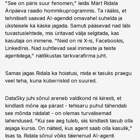
"See on päris suur fenomen," leidis Märt Ridala
Äripäeva raadio hommikuprogrammis. Ta rääkis, et
tehniliselt saavad AI-agendid omavahel suhelda ja
üksteisele ka käske jagada. Samuti pääsevad nad läbi
tuvastuslehtede, mis üritavad välja selgitada, kas
kasutaja on inimene. "Neid on nii X-is, Facebookis,
LinkedInis. Nad suhtlevad seal inimeste ja teiste
agentidega," näitlikustas tarkvarafirma juht.
Samas jagas Ridala ka hoiatusi, mida ei tasuks praegu
veel teha, kuna küberriskid on suured.
DataSky juhi sõnul areneb valdkond nii kiiresti, et
kindlasti mõne aja pärast - tehisaru puhul tähendab
see mõnda nädalat - on olemas turvalisemad
lahendused. "Kui see aeg tuleb, siis kindlasti tasub olla
asjaga kursis. On näiteid, kus agent saab olla kasulik,"
lisas ta. Ridala sõnul võiks täienenud AI-agenti