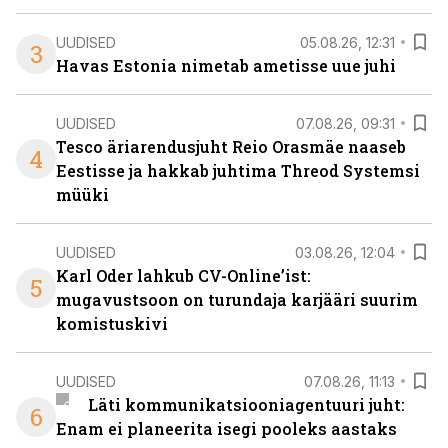
UUDISED
05.08.26, 12:31
3
Havas Estonia nimetab ametisse uue juhi
UUDISED
07.08.26, 09:31
Tesco äriarendusjuht Reio Orasmäe naaseb
4
Eestisse ja hakkab juhtima Threod Systemsi
müüki
UUDISED
03.08.26, 12:04
Karl Oder lahkub CV-Online’ist:
5
mugavustsoon on turundaja karjääri suurim
komistuskivi
UUDISED
07.08.26, 11:13
Läti kommunikatsiooniagentuuri juht:
6
Enam ei planeerita isegi pooleks aastaks