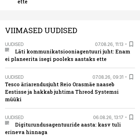
ette
VIIMASED UUDISED
UUDISED
07.08.26, 11:13
Läti kommunikatsiooniagentuuri juht: Enam
ei planeerita isegi pooleks aastaks ette
UUDISED
07.08.26, 09:31
Tesco äriarendusjuht Reio Orasmäe naaseb
Eestisse ja hakkab juhtima Threod Systemsi
müüki
UUDISED
06.08.26, 13:17
Digiturundusagentuuride aasta: kasv tuli
erineva hinnaga