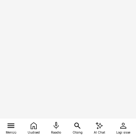
Menüü
Uudised
Raadio
Otsing
AI Chat
Logi sisse