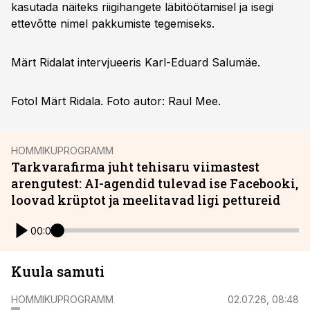
kasutada näiteks riigihangete läbitöötamisel ja isegi
ettevõtte nimel pakkumiste tegemiseks.
Märt Ridalat intervjueeris Karl-Eduard Salumäe.
Fotol Märt Ridala. Foto autor: Raul Mee.
HOMMIKUPROGRAMM
Tarkvarafirma juht tehisaru viimastest
arengutest: AI-agendid tulevad ise Facebooki,
loovad krüptot ja meelitavad ligi pettureid
00:00
Kuula samuti
HOMMIKUPROGRAMM
02.07.26, 08:48