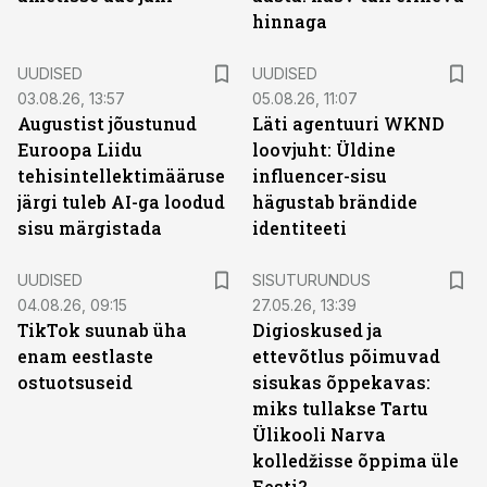
hinnaga
UUDISED
UUDISED
03.08.26, 13:57
05.08.26, 11:07
Augustist jõustunud
Läti agentuuri WKND
Euroopa Liidu
loovjuht: Üldine
tehisintellektimääruse
influencer-sisu
järgi tuleb AI-ga loodud
hägustab brändide
sisu märgistada
identiteeti
ST
UUDISED
SISUTURUNDUS
04.08.26, 09:15
27.05.26, 13:39
TikTok suunab üha
Digioskused ja
enam eestlaste
ettevõtlus põimuvad
ostuotsuseid
sisukas õppekavas:
miks tullakse Tartu
Ülikooli Narva
kolledžisse õppima üle
Eesti?