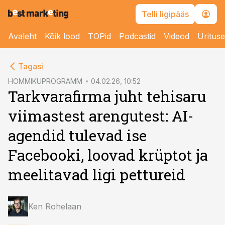
Telli ligipääs
Avaleht
Kõik lood
TOPid
Podcastid
Videod
Üritus
cebook
cebook
Tagasi
Twitter)
Twitter)
HOMMIKUPROGRAMM
04.02.26, 10:52
Tarkvarafirma juht tehisaru
kedIn
kedIn
viimastest arengutest: AI-
ail
ail
agendid tulevad ise
k
k
Facebooki, loovad krüptot ja
meelitavad ligi pettureid
Ken Rohelaan