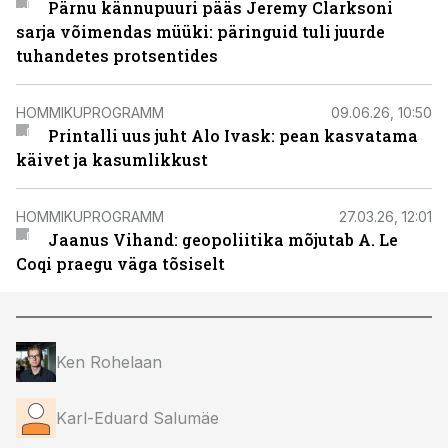
Pärnu kännupuuri pääs Jeremy Clarksoni
sarja võimendas müüki: päringuid tuli juurde
tuhandetes protsentides
HOMMIKUPROGRAMM
09.06.26, 10:50
Printalli uus juht Alo Ivask: pean kasvatama
käivet ja kasumlikkust
HOMMIKUPROGRAMM
27.03.26, 12:01
Jaanus Vihand: geopoliitika mõjutab A. Le
Coqi praegu väga tõsiselt
Ken Rohelaan
Karl-Eduard Salumäe