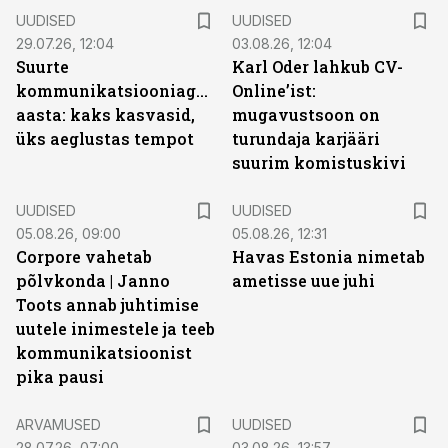
UUDISED
UUDISED
29.07.26, 12:04
03.08.26, 12:04
Suurte
Karl Oder lahkub CV-
kommunikatsiooniagentuuride
Online’ist:
aasta: kaks kasvasid,
mugavustsoon on
üks aeglustas tempot
turundaja karjääri
suurim komistuskivi
UUDISED
UUDISED
05.08.26, 09:00
05.08.26, 12:31
Corpore vahetab
Havas Estonia nimetab
põlvkonda | Janno
ametisse uue juhi
Toots annab juhtimise
uutele inimestele ja teeb
kommunikatsioonist
pika pausi
ARVAMUSED
UUDISED
28.07.26, 07:00
03.08.26, 13:57