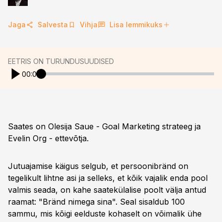
Jaga
Salvesta
Vihja
Lisa lemmikuks
EETRIS ON TURUNDUSUUDISED
00:00
Saates on Olesija Saue - Goal Marketing strateeg ja
Evelin Org - ettevõtja.
Jutuajamise käigus selgub, et persoonibränd on
tegelikult lihtne asi ja selleks, et kõik vajalik enda pool
valmis seada, on kahe saatekülalise poolt välja antud
raamat: "Bränd nimega sina". Seal sisaldub 100
sammu, mis kõigi eelduste kohaselt on võimalik ühe