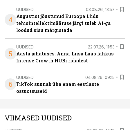
UUDISED
03.08.26, 13:57
Augustist jõustunud Euroopa Liidu
4
tehisintellektimääruse järgi tuleb AI-ga
loodud sisu märgistada
UUDISED
22.07.26, 11:53
5
Aasta juhatuses: Anna-Liisa Laas lahkus
Intense Growth HUBi ridadest
UUDISED
04.08.26, 09:15
6
TikTok suunab üha enam eestlaste
ostuotsuseid
VIIMASED UUDISED