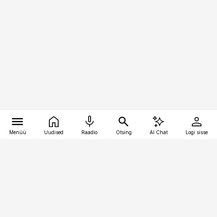
Menüü
Uudised
Raadio
Otsing
AI Chat
Logi sisse
Vana-Lõuna 39/1, 19094 Tallinn
(+372) 667 0111
bestmarketing@best-marketing.ee