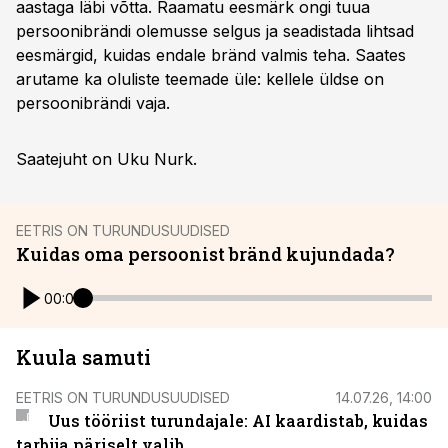
aastaga läbi võtta. Raamatu eesmärk ongi tuua
persoonibrändi olemusse selgus ja seadistada lihtsad
eesmärgid, kuidas endale bränd valmis teha. Saates
arutame ka oluliste teemade üle: kellele üldse on
persoonibrändi vaja.
Saatejuht on Uku Nurk.
EETRIS ON TURUNDUSUUDISED
Kuidas oma persoonist bränd kujundada?
00:00
Kuula samuti
EETRIS ON TURUNDUSUUDISED
14.07.26, 14:00
Uus tööriist turundajale: AI kaardistab, kuidas
tarbija päriselt valib