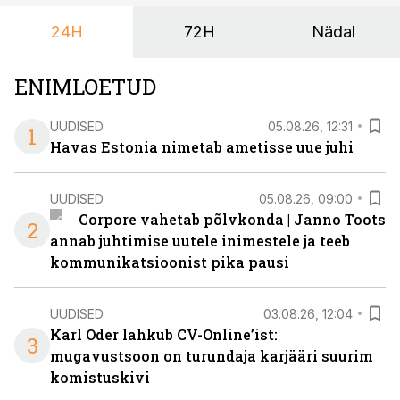
24H
72H
Nädal
ENIMLOETUD
UUDISED
05.08.26, 12:31
1
Havas Estonia nimetab ametisse uue juhi
UUDISED
05.08.26, 09:00
Corpore vahetab põlvkonda | Janno Toots
2
annab juhtimise uutele inimestele ja teeb
kommunikatsioonist pika pausi
UUDISED
03.08.26, 12:04
Karl Oder lahkub CV-Online’ist:
3
mugavustsoon on turundaja karjääri suurim
komistuskivi