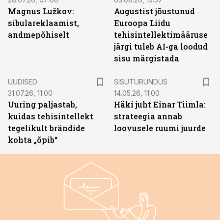
Magnus Lužkov:
Augustist jõustunud
sibulareklaamist,
Euroopa Liidu
andmepõhiselt
tehisintellektimääruse
järgi tuleb AI-ga loodud
sisu märgistada
ST
UUDISED
SISUTURUNDUS
31.07.26, 11:00
14.05.26, 11:00
Uuring paljastab,
Häki juht Einar Tiimla:
kuidas tehisintellekt
strateegia annab
tegelikult brändide
loovusele ruumi juurde
kohta „õpib“