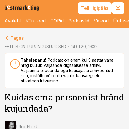
Telli ligipääs
Avaleht
Kõik lood
TOPid
Podcastid
Videod
Üritus
cebook
cebook
Tagasi
Twitter)
Twitter)
EETRIS ON TURUNDUSUUDISED
14.01.20, 16:32
kedIn
kedIn
Tähelepanu!
Podcast on enam kui 5 aastat vana
ning kuulub väljaande digitaalsesse arhiivi.
ail
ail
Väljaanne ei uuenda ega kaasajasta arhiveeritud
sisu, mistõttu võib olla vajalik kaasaegsete
k
k
allikatega tutvumine
Kuidas oma persoonist bränd
kujundada?
Uku Nurk