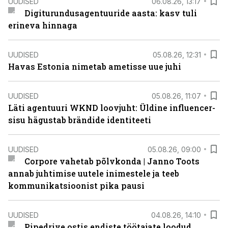
UUDISED
06.08.26, 13:17
Digiturundusagentuuride aasta: kasv tuli
erineva hinnaga
UUDISED
05.08.26, 12:31
Havas Estonia nimetab ametisse uue juhi
UUDISED
05.08.26, 11:07
Läti agentuuri WKND loovjuht: Üldine influencer-
sisu hägustab brändide identiteeti
UUDISED
05.08.26, 09:00
Corpore vahetab põlvkonda | Janno Toots
annab juhtimise uutele inimestele ja teeb
kommunikatsioonist pika pausi
UUDISED
04.08.26, 14:10
Pipedrive ostis endiste töötajate loodud