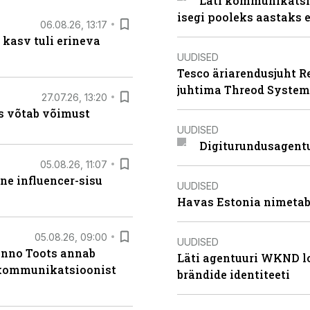
Läti kommunikatsio
isegi pooleks aastaks e
06.08.26, 13:17
 kasv tuli erineva
UUDISED
Tesco äriarendusjuht R
juhtima Threod System
27.07.26, 13:20
s võtab võimust
UUDISED
Digiturundusagentu
05.08.26, 11:07
ne influencer-sisu
UUDISED
Havas Estonia nimetab 
05.08.26, 09:00
UUDISED
anno Toots annab
Läti agentuuri WKND lo
b kommunikatsioonist
brändide identiteeti