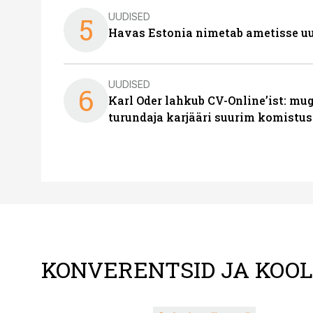
UUDISED
5
Havas Estonia nimetab ametisse uu
UUDISED
6
Karl Oder lahkub CV-Online’ist: m
turundaja karjääri suurim komistus
KONVERENTSID JA KOO