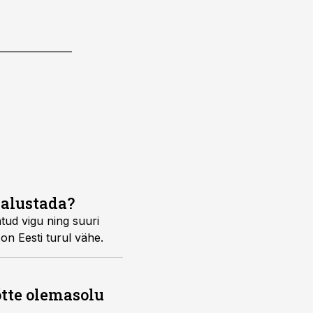
 alustada?
tud vigu ning suuri
on Eesti turul vähe.
õtte olemasolu