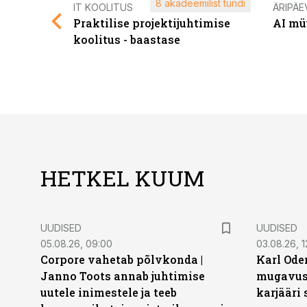
8 akadeemilist tundi
IT KOOLITUS
ÄRIPÄE
Praktilise projektijuhtimise
AI mü
koolitus - baastase
HETKEL KUUM
UUDISED
UUDISED
05.08.26, 09:00
03.08.26, 1
Corpore vahetab põlvkonda |
Karl Oder
Janno Toots annab juhtimise
mugavust
uutele inimestele ja teeb
karjääri