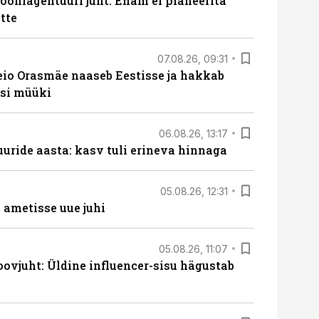
oniagentuuri juht: Enam ei planeerita
tte
07.08.26, 09:31
eio Orasmäe naaseb Eestisse ja hakkab
si müüki
06.08.26, 13:17
uride aasta: kasv tuli erineva hinnaga
05.08.26, 12:31
ametisse uue juhi
05.08.26, 11:07
ovjuht: Üldine influencer-sisu hägustab