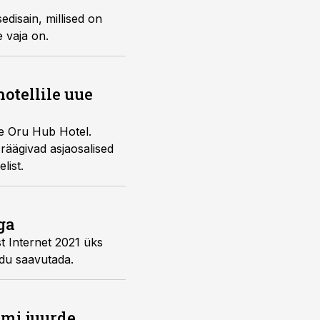
edisain, millised on
 vaja on.
otellile uue
me Oru Hub Hotel.
 räägivad asjaosalised
list.
ga
st Internet 2021 üks
 edu saavutada.
umi juurde