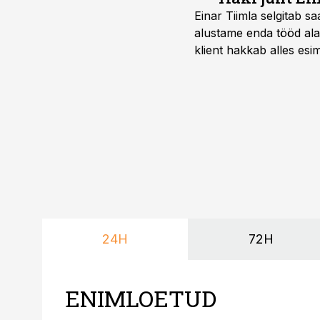
Einar Tiimla selgitab 
alustame enda tööd alati
klient hakkab alles esi
24H
72H
ENIMLOETUD