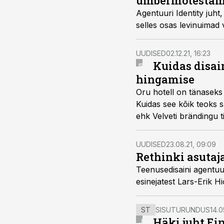
ümbermõtestam
Agentuuri Identity juht,
selles osas levinuimad
UUDISED
02.12.21, 16:23
Kuidas disai
hingamise
Oru hotell on tänaseks
Kuidas see kõik teoks sa
ehk Velveti brändingu t
UUDISED
23.08.21, 09:09
Rethinki asutaj
Teenusedisaini agentuur
esinejatest Lars-Erik H
ST
SISUTURUNDUS
14.0
Häki juht Ei