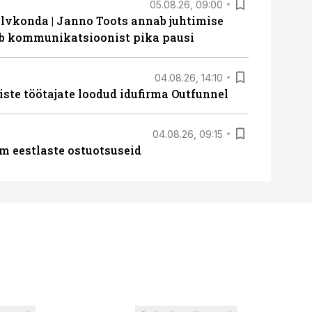
05.08.26, 09:00
lvkonda | Janno Toots annab juhtimise
eeb kommunikatsioonist pika pausi
04.08.26, 14:10
iste töötajate loodud idufirma Outfunnel
04.08.26, 09:15
m eestlaste ostuotsuseid