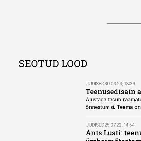
SEOTUD LOOD
UUDISED
30.03.23, 18:36
Teenusedisain a
Alustada tasub raamatu
õnnestumisi. Teema on k
UUDISED
25.07.22, 14:54
Ants Lusti: tee