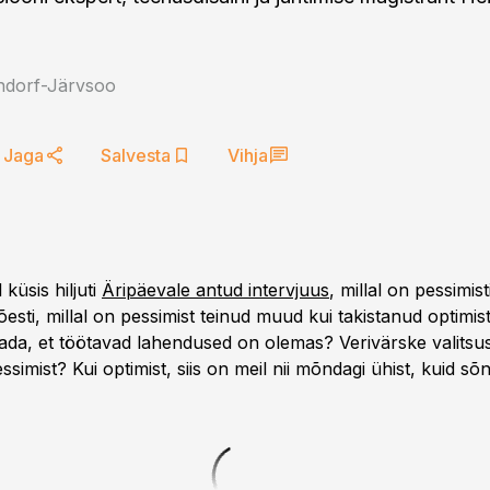
andorf-Järvsoo
Jaga
Salvesta
Vihja
küsis hiljuti
Äripäevale antud intervjuus
, millal on pessimist
esti, millal on pessimist teinud muud kui takistanud optimisti
tada, et töötavad lahendused on olemas? Verivärske valitsus
essimist? Kui optimist, siis on meil nii mõndagi ühist, kuid s