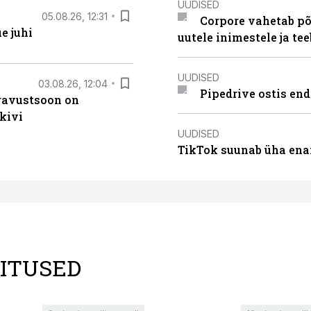
UUDISED
05.08.26, 12:31
Corpore vahetab põ
e juhi
uutele inimestele ja t
UUDISED
03.08.26, 12:04
Pipedrive ostis end
ugavustsoon on
kivi
UUDISED
TikTok suunab üha ena
LITUSED