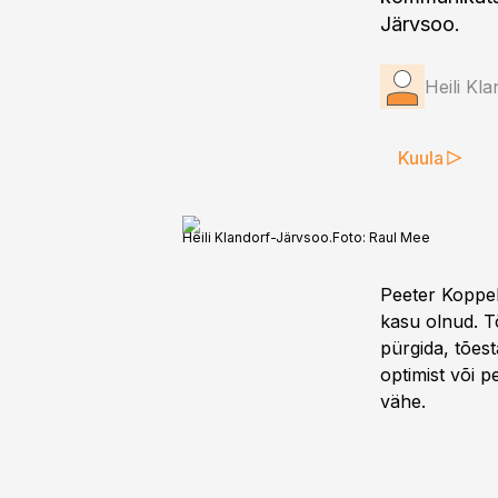
Järvsoo.
Heili Kl
Kuula
Heili Klandorf-Järvsoo.
Foto:
Raul Mee
Peeter Koppel 
kasu olnud. Tõ
pürgida, tões
optimist või p
vähe.