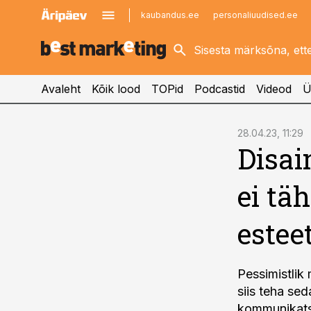
kaubandus.ee
personaliuudised.ee
kinnisvarauudised.ee
imelineajalugu.ee
logistikauudised.ee
imelineteadus.ee
Avaleht
Kõik lood
TOPid
Podcastid
Videod
Ü
cebook
28.04.23, 11:29
Disai
Twitter)
kedIn
ei t
ail
estee
k
Pessimistlik 
siis teha sed
kommunikatsi