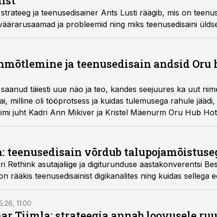
ist
 strateeg ja teenusedisainer Ants Lusti räägib, mis on teenus
 väärarusaamad ja probleemid ning miks teenusedisaini üldse
nmõtlemine ja teenusedisain andsid Oru h
 saanud täiesti uue näo ja teo, kandes seejuures ka uut ni
i, milline oli tööprotsess ja kuidas tulemusega rahule jäädi,
iimi juht Kadri Ann Mikiver ja Kristel Mäenurm Oru Hub Hote
a: teenusedisain võrdub talupojamõistuse
i Rethink asutajaliige ja digiturunduse aastakonverentsi Be
ion rääkis teenusedisainist digikanalites ning kuidas sellega
5.26, 11:00
nar Tiimla: strateegia annab loovusele ru