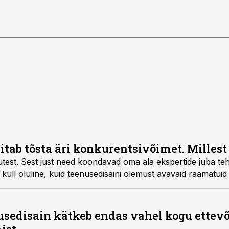
itab tõsta äri konkurentsivõimet. Millest
test. Sest just need koondavad oma ala ekspertide juba teh
üll oluline, kuid teenusedisaini olemust avavaid raamatuid 
nusedisain kätkeb endas vahel kogu ettev