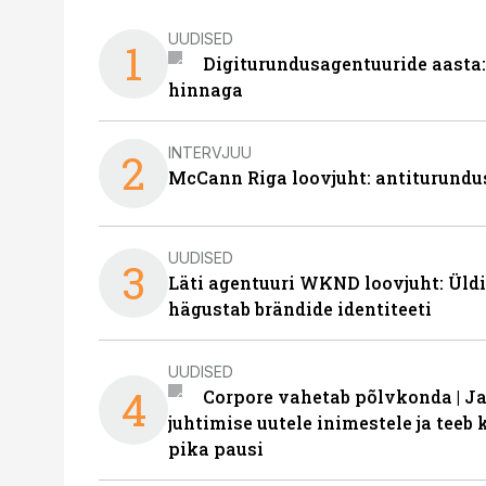
UUDISED
1
Digiturundusagentuuride aasta:
hinnaga
INTERVJUU
2
McCann Riga loovjuht: antiturundu
UUDISED
3
Läti agentuuri WKND loovjuht: Üldi
hägustab brändide identiteeti
UUDISED
4
Corpore vahetab põlvkonda | J
juhtimise uutele inimestele ja tee
pika pausi