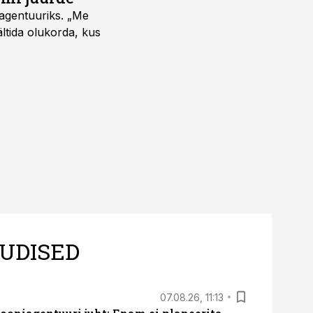
vagentuuriks. „Me
ältida olukorda, kus
UDISED
07.08.26, 11:13