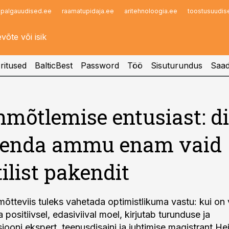
palgauudised.ee
raamatupidaja.ee
aritehnoloogia.ee
toostusuudis
Infopank
Radar
ritused
BalticBest
Password
Töö
Sisuturundus
Saad
nmõtlemise entusiast: d
ähenda ammu enam vaid
tilist pakendit
mõtteviis tuleks vahetada optimistlikuma vastu: kui on 
a positiivsel, edasiviival moel, kirjutab turunduse ja
ooni ekspert, teenusdisaini ja juhtimise magistrant Hei