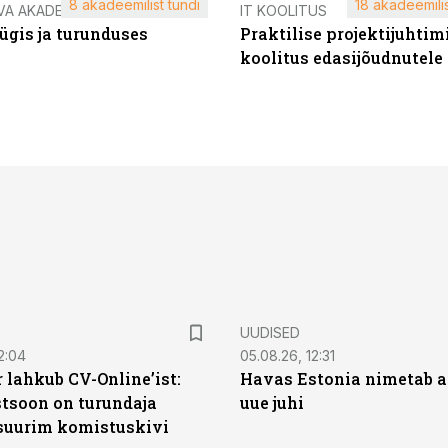
8 akadeemilist tundi
18 akadeemilis
VA AKADEEMIA
IT KOOLITUS
ügis ja turunduses
Praktilise projektijuhtim
koolitus edasijõudnutele
UUDISED
2:04
05.08.26, 12:31
 lahkub CV-Online’ist:
Havas Estonia nimetab 
soon on turundaja
uue juhi
 suurim komistuskivi