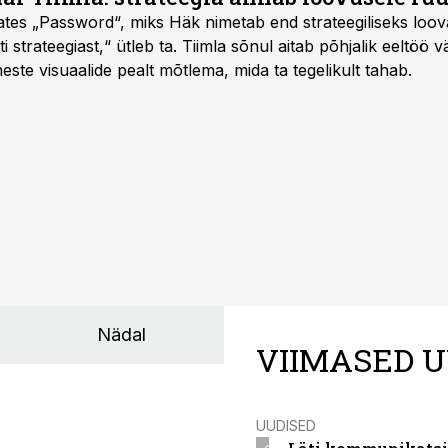
saates „Password“, miks Häk nimetab end strateegiliseks loo
 strateegiast,“ ütleb ta. Tiimla sõnul aitab põhjalik eeltöö v
meste visuaalide pealt mõtlema, mida ta tegelikult tahab.
Nädal
VIIMASED U
UUDISED