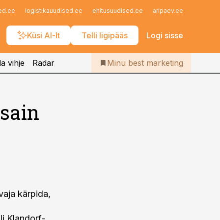
Iseteenindus
ed.ee
logistikauudised.ee
ehitusuudised.ee
aripaev.ee
finantsu
Telli Bestmarketing
Küsi AI-lt
Telli ligipääs
Logi sisse
a vihje
Radar
Minu best marketing
isain
vaja kärpida,
li Klandorf-