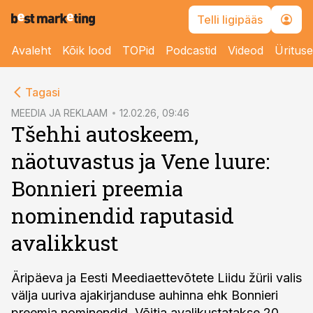
Telli ligipääs
Avaleht
Kõik lood
TOPid
Podcastid
Videod
Üritus
cebook
Tagasi
Twitter)
MEEDIA JA REKLAAM
12.02.26, 09:46
Tšehhi autoskeem,
kedIn
näotuvastus ja Vene luure:
ail
Bonnieri preemia
k
nominendid raputasid
avalikkust
Äripäeva ja Eesti Meediaettevõtete Liidu žürii valis
välja uuriva ajakirjanduse auhinna ehk Bonnieri
preemia nominendid. Võitja avalikustatakse 20.