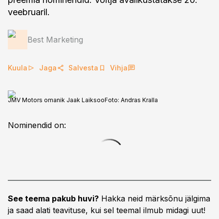
veebruaril.
Best Marketing
Kuula
Jaga
Salvesta
Vihja
JMV Motors omanik Jaak Laiksoo
Foto:
Andras Kralla
Nominendid on:
See teema pakub huvi?
Hakka neid märksõnu jälgima
ja saad alati teavituse, kui sel teemal ilmub midagi uut!