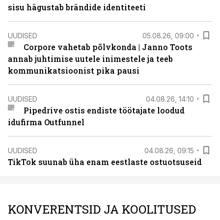
sisu hägustab brändide identiteeti
UUDISED
05.08.26, 09:00
Corpore vahetab põlvkonda | Janno Toots
annab juhtimise uutele inimestele ja teeb
kommunikatsioonist pika pausi
UUDISED
04.08.26, 14:10
Pipedrive ostis endiste töötajate loodud
idufirma Outfunnel
UUDISED
04.08.26, 09:15
TikTok suunab üha enam eestlaste ostuotsuseid
KONVERENTSID JA KOOLITUSED