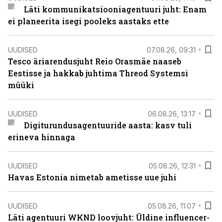
Läti kommunikatsiooniagentuuri juht: Enam
ei planeerita isegi pooleks aastaks ette
UUDISED
07.08.26, 09:31
Tesco äriarendusjuht Reio Orasmäe naaseb
Eestisse ja hakkab juhtima Threod Systemsi
müüki
UUDISED
06.08.26, 13:17
Digiturundusagentuuride aasta: kasv tuli
erineva hinnaga
UUDISED
05.08.26, 12:31
Havas Estonia nimetab ametisse uue juhi
UUDISED
05.08.26, 11:07
Läti agentuuri WKND loovjuht: Üldine influencer-