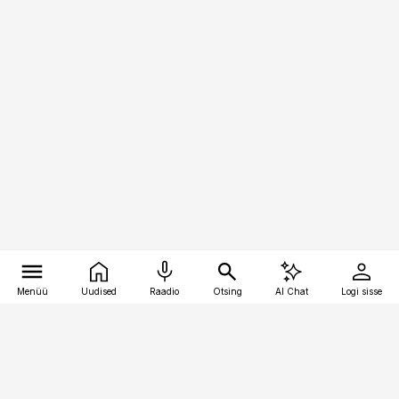
Menüü
Uudised
Raadio
Otsing
AI Chat
Logi sisse
Vana-Lõuna 39/1, 19094 Tallinn
(+372) 667 0111