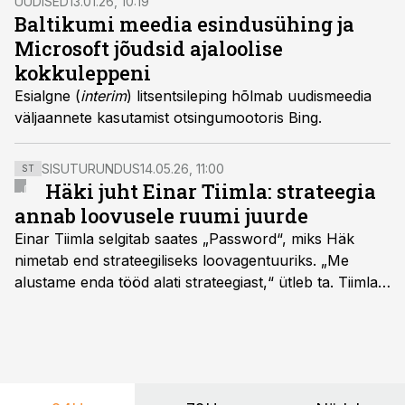
UUDISED
13.01.26, 10:19
Baltikumi meedia esindusühing ja
Microsoft jõudsid ajaloolise
kokkuleppeni
Esialgne (
interim
) litsentsileping hõlmab uudismeedia
väljaannete kasutamist otsingumootoris Bing.
SISUTURUNDUS
14.05.26, 11:00
ST
Häki juht Einar Tiimla: strateegia
annab loovusele ruumi juurde
Einar Tiimla selgitab saates „Password“, miks Häk
nimetab end strateegiliseks loovagentuuriks. „Me
alustame enda tööd alati strateegiast,“ ütleb ta. Tiimla
sõnul aitab põhjalik eeltöö vältida olukorda, kus klient
hakkab alles esimeste visuaalide pealt mõtlema, mida
ta tegelikult tahab.