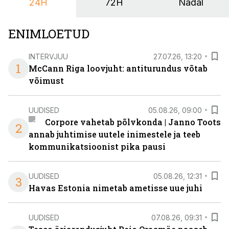
24H
72H
Nädal
ENIMLOETUD
INTERVJUU
27.07.26, 13:20
1
McCann Riga loovjuht: antiturundus võtab
võimust
UUDISED
05.08.26, 09:00
Corpore vahetab põlvkonda | Janno Toots
2
annab juhtimise uutele inimestele ja teeb
kommunikatsioonist pika pausi
UUDISED
05.08.26, 12:31
3
Havas Estonia nimetab ametisse uue juhi
UUDISED
07.08.26, 09:31