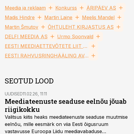
Meedia ja reklaam
Konkurss
ÄRIPÄEV AS
Madis Hindre
Martin Laine
Meelis Mandel
Martin Šmutov
ÕHTULEHT KIRJASTUS AS
DELFI MEEDIA AS
Urmo Soonvald
EESTI MEEDIAETTEVÕTETE LIIT MTÜ
EESTI RAHVUSRINGHÄÄLING AVOIG
SEOTUD LOOD
UUDISED
11.02.26, 11:11
Meediateenuste seaduse eelnõu jõuab
riigikokku
Valitsus kiitis heaks meediateenuste seaduse muutmise
eelnõu, mille eesmärk on viia Eesti õigusruum
vastavusse Euroopa Liidu meediavabaduse