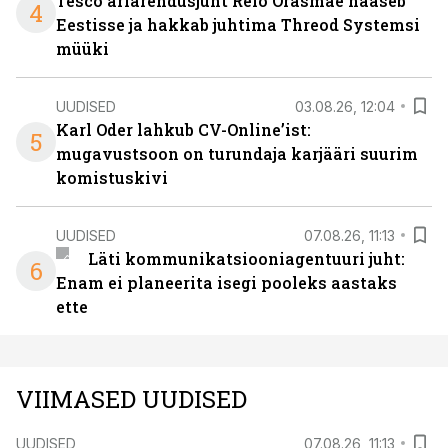
Tesco äriarendusjuht Reio Orasmäe naaseb
4
Eestisse ja hakkab juhtima Threod Systemsi
müüki
UUDISED
03.08.26, 12:04
Karl Oder lahkub CV-Online’ist:
5
mugavustsoon on turundaja karjääri suurim
komistuskivi
UUDISED
07.08.26, 11:13
Läti kommunikatsiooniagentuuri juht:
6
Enam ei planeerita isegi pooleks aastaks
ette
VIIMASED UUDISED
UUDISED
07.08.26, 11:13