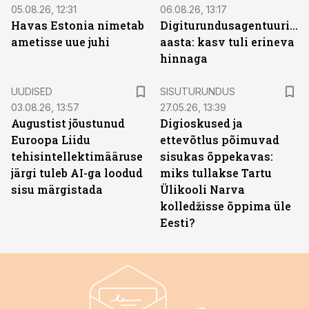
05.08.26, 12:31
06.08.26, 13:17
Havas Estonia nimetab
Digiturundusagentuuride
ametisse uue juhi
aasta: kasv tuli erineva
hinnaga
ST
UUDISED
SISUTURUNDUS
03.08.26, 13:57
27.05.26, 13:39
Augustist jõustunud
Digioskused ja
Euroopa Liidu
ettevõtlus põimuvad
tehisintellektimääruse
sisukas õppekavas:
järgi tuleb AI-ga loodud
miks tullakse Tartu
sisu märgistada
Ülikooli Narva
kolledžisse õppima üle
Eesti?