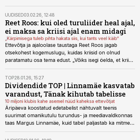
määrusega. Muudatused tugevdavad meediavabadust,
suurendavad läbipaistvust ning ajakohastavad
UUDISED
03.02.26, 12:48
ringhäälingu regulatsiooni.
Reet Roos: kui oled turuliider heal ajal,
ei maksa sa kriisi ajal enam midagi
„Kärpimisega tuleb pihta hakata siis, kui tants veel käib“
Ettevõtja ja ajaloolase taustaga Reet Roos jagab
otsekohest kogemuslugu, kuidas kriisid on olnud
paratamatu osa tema edust. „Võiks isegi öelda, et kriisid
tulevad sageli nagu Kopli trammid.“
TOP
28.01.26, 15:27
Dividendide TOP | Linnamäe kasvatab
varandust, Tänak kihutab tabelisse
10 miljoni klubis kahe asemel nüüd kaheksa ettevõtjat
Äripäeva koostatud edetabelist nähtuvalt teenis
suurimat omanikutulu turundus- ja meediavaldkonnas
taas Margus Linnamäe, kuid tabel paljastab ka mitmeid
üllatusi.