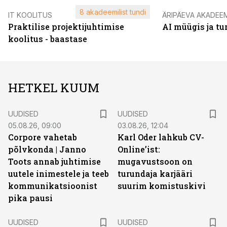
8 akadeemilist tundi
IT KOOLITUS
ÄRIPÄEVA AKADEE
Praktilise projektijuhtimise
AI müügis ja t
koolitus - baastase
HETKEL KUUM
UUDISED
UUDISED
05.08.26, 09:00
03.08.26, 12:04
Corpore vahetab
Karl Oder lahkub CV-
põlvkonda | Janno
Online’ist:
Toots annab juhtimise
mugavustsoon on
uutele inimestele ja teeb
turundaja karjääri
kommunikatsioonist
suurim komistuskivi
pika pausi
UUDISED
UUDISED