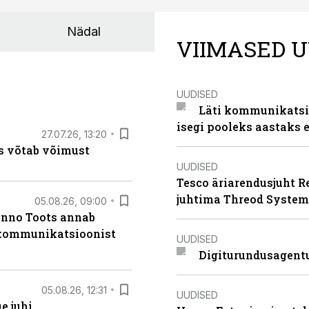
Nädal
VIIMASED U
UUDISED
Läti kommunikatsio
isegi pooleks aastaks e
27.07.26, 13:20
s võtab võimust
UUDISED
Tesco äriarendusjuht R
juhtima Threod System
05.08.26, 09:00
anno Toots annab
b kommunikatsioonist
UUDISED
Digiturundusagentu
05.08.26, 12:31
UUDISED
e juhi