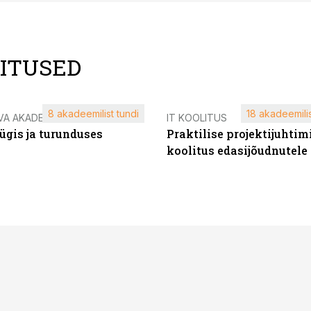
LITUSED
8 akadeemilist tundi
18 akadeemilis
VA AKADEEMIA
IT KOOLITUS
ügis ja turunduses
Praktilise projektijuhtim
koolitus edasijõudnutele