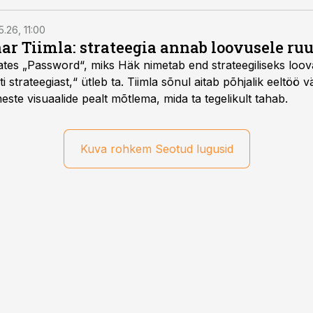
5.26, 11:00
nar Tiimla: strateegia annab loovusele ru
saates „Password“, miks Häk nimetab end strateegiliseks loo
 strateegiast,“ ütleb ta. Tiimla sõnul aitab põhjalik eeltöö v
meste visuaalide pealt mõtlema, mida ta tegelikult tahab.
Kuva rohkem Seotud lugusid