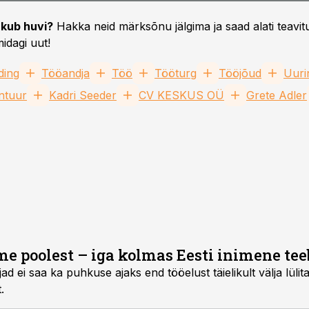
kub huvi?
Hakka neid märksõnu jälgima ja saad alati teavitu
idagi uut!
ding
Tööandja
Töö
Tööturg
Tööjõud
Uuri
ntuur
Kadri Seeder
CV KESKUS OÜ
Grete Adler
e poolest – iga kolmas Eesti inimene tee
ajad ei saa ka puhkuse ajaks end tööelust täielikult välja lüli
.