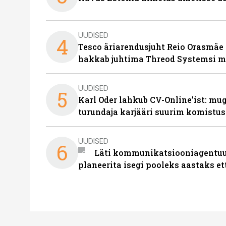
UUDISED
4
Tesco äriarendusjuht Reio Orasmäe 
hakkab juhtima Threod Systemsi 
UUDISED
5
Karl Oder lahkub CV-Online’ist: m
turundaja karjääri suurim komistus
UUDISED
6
Läti kommunikatsiooniagentuur
planeerita isegi pooleks aastaks et