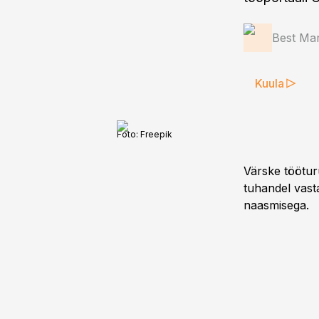
Best Mar
Kuula
Foto:
Freepik
Värske tööturu
tuhandel vast
naasmisega.