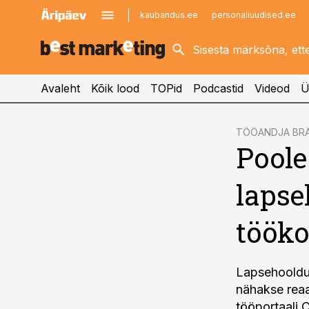
kaubandus.ee
personaliuudised.ee
kinnisvarauudised.ee
imelineajalugu.ee
logistikauudised.ee
imelineteadus.ee
Avaleht
Kõik lood
TOPid
Podcastid
Videod
Ü
cebook
TÖÖANDJA BR
Poole
Twitter)
kedIn
lapse
ail
tööko
k
Lapsehooldusp
nähakse reaa
tööportaali 