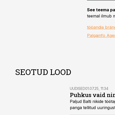
See teema pa
teemal ilmub m
tööandja brän
Palgainfo Age
SEOTUD LOOD
UUDISED
01.07.25, 11:34
Puhkus vaid nim
Paljud Balti riikide tööt
panga tellitud uuringust