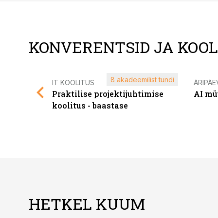
KONVERENTSID JA KOO
8 akadeemilist tundi
IT KOOLITUS
ÄRIPÄE
Praktilise projektijuhtimise
AI mü
koolitus - baastase
HETKEL KUUM