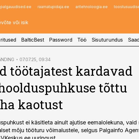
palgauudised.ee
raamatupidaja.ee
aritehnoloogia.ee
toostusuudis
Infopank
Radar
ritused
BalticBest
Password
Töö
Sisuturundus
Saad
ÄNDING
07.07.25, 09:34
d töötajatest kardavad
hoolduspuhkuse tõttu
ha kaotust
uhkust ei käsitleta ainult ajutise eemalolekuna, vaid s
lset mõju tööturu võimalustele, selgus Palgainfo Agent
CVKeskus.ee uuringust.