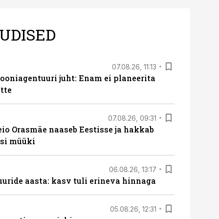
UDISED
07.08.26, 11:13
oniagentuuri juht: Enam ei planeerita
tte
07.08.26, 09:31
eio Orasmäe naaseb Eestisse ja hakkab
si müüki
06.08.26, 13:17
uride aasta: kasv tuli erineva hinnaga
05.08.26, 12:31