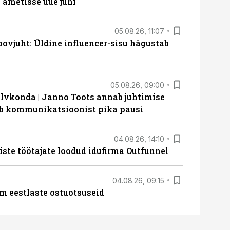
ametisse uue juhi
05.08.26, 11:07
ovjuht: Üldine influencer-sisu hägustab
05.08.26, 09:00
lvkonda | Janno Toots annab juhtimise
eeb kommunikatsioonist pika pausi
04.08.26, 14:10
iste töötajate loodud idufirma Outfunnel
04.08.26, 09:15
m eestlaste ostuotsuseid