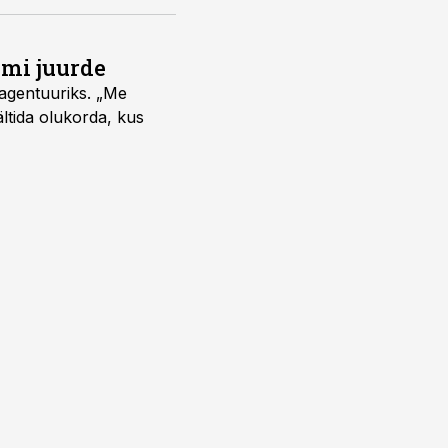
umi juurde
vagentuuriks. „Me
ältida olukorda, kus