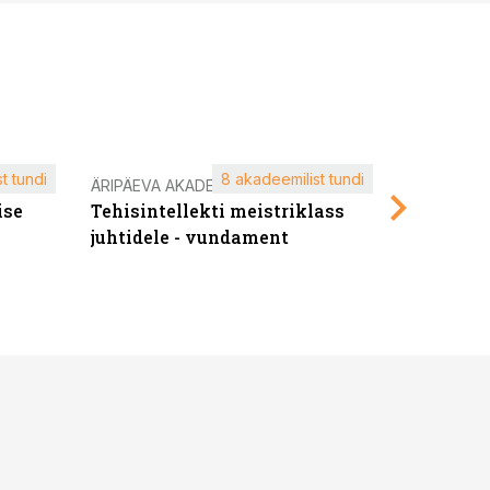
t tundi
8 akadeemilist tundi
ÄRIPÄEVA AKADEEMIA
ÄRIPÄEVA 
ise
Tehisintellekti meistriklass
Edukate f
juhtidele - vundament
kliendiü