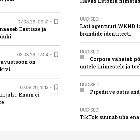
Havas Estonia nimetab 
UUDISED
07.08.26, 09:31
Läti agentuuri WKND lo
naaseb Eestisse ja
brändide identiteeti
müüki
UUDISED
03.08.26, 12:04
Corpore vahetab põ
ugavustsoon on
uutele inimestele ja t
kivi
UUDISED
07.08.26, 11:13
Pipedrive ostis end
i juht: Enam ei
te
UUDISED
TikTok suunab üha ena