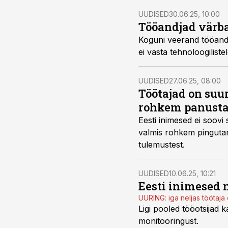
UUDISED
30.06.25, 10:00
Tööandjad värba
Koguni veerand tööandj
ei vasta tehnoloogilist
UUDISED
27.06.25, 08:00
Töötajad on su
rohkem panust
Eesti inimesed ei soov
valmis rohkem pingutam
tulemustest.
UUDISED
10.06.25, 10:21
Eesti inimesed 
UURING: iga neljas töötaja 
Ligi pooled tööotsijad k
monitooringust.