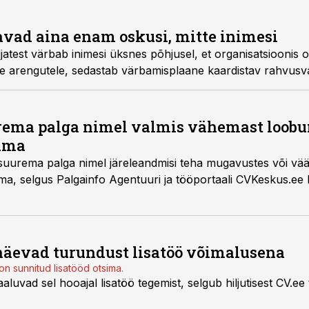
vad aina enam oskusi, mitte inimesi
atest värbab inimesi üksnes põhjusel, et organisatsioonis
ele arengutele, sedastab värbamisplaane kaardistav rahvusv
urema palga nimel valmis vähemast loobu
ama
i suurema palga nimel järeleandmisi teha mugavustes või vää
a, selgus Palgainfo Agentuuri ja tööportaali CVKeskus.ee k
näevad turundust lisatöö võimalusena
on sunnitud lisatööd otsima.
aaluvad sel hooajal lisatöö tegemist, selgub hiljutisest CV.ee