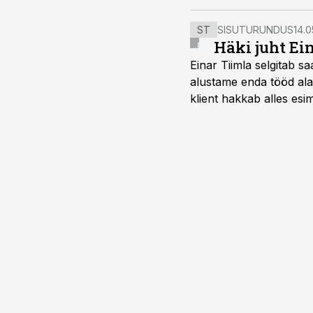
ST
SISUTURUNDUS
14.0
Häki juht Ei
Einar Tiimla selgitab 
alustame enda tööd alati
klient hakkab alles esi