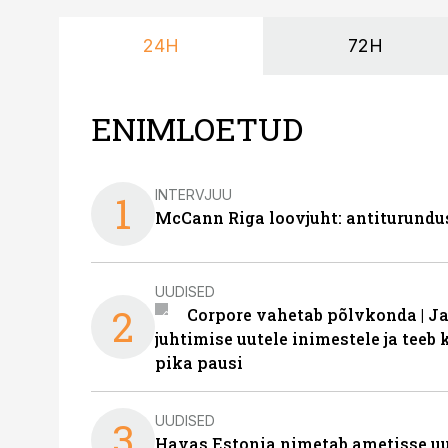
24H
72H
ENIMLOETUD
INTERVJUU
1
McCann Riga loovjuht: antiturundu
UUDISED
2
Corpore vahetab põlvkonda | J
juhtimise uutele inimestele ja tee
pika pausi
UUDISED
3
Havas Estonia nimetab ametisse uu