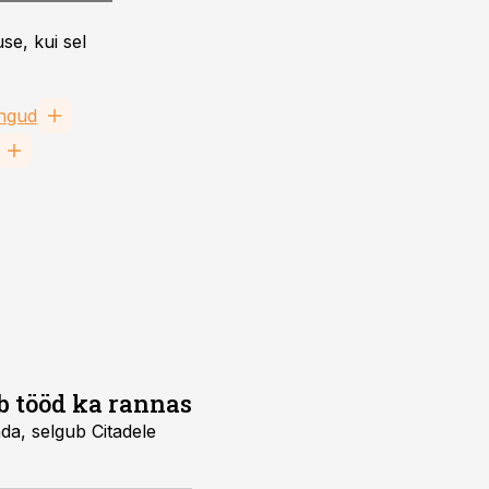
se, kui sel
ngud
b tööd ka rannas
tada, selgub Citadele