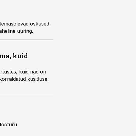
 olemasolevad oskused
aheline uuring.
ma, kuid
rtustes, kuid nad on
orraldatud küsitluse
 tööturu