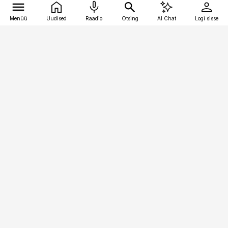
Menüü
Uudised
Raadio
Otsing
AI Chat
Logi sisse
Vana-Lõuna 39/1, 19094 Tallinn
(+372) 667 0111
bestmarketing@best-marketing.ee
Telli
Reklaam
Firmast
Sisu kasutamisõigused
Ajakirjaniku
eetikakoodeks
Üldtingimused
Privaatsustingimused
Küpsiste poliitika
KKK
Eesti Meediaettevõtete
Eelistuste haldamine
Liit