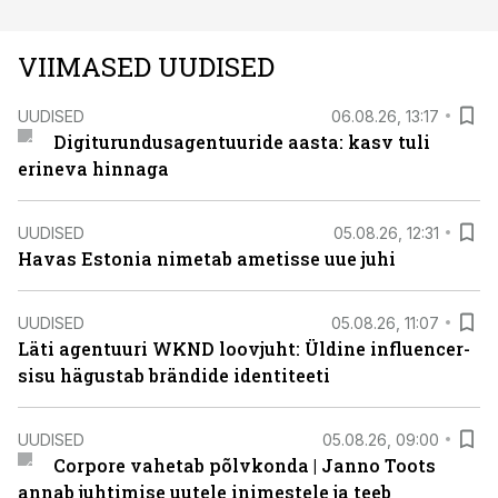
VIIMASED UUDISED
UUDISED
06.08.26, 13:17
Digiturundusagentuuride aasta: kasv tuli
erineva hinnaga
UUDISED
05.08.26, 12:31
Havas Estonia nimetab ametisse uue juhi
UUDISED
05.08.26, 11:07
Läti agentuuri WKND loovjuht: Üldine influencer-
sisu hägustab brändide identiteeti
UUDISED
05.08.26, 09:00
Corpore vahetab põlvkonda | Janno Toots
annab juhtimise uutele inimestele ja teeb