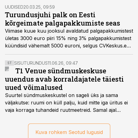
UUDISED
20.03.25, 09:59
Turundusjuhi palk on Eesti
kõrgeimate palgapakkumiste seas
Viimase kuue kuu jooksul avaldatud palgapakkumistest
ületas 3000 euro piiri 15% ning 3% palgapakkumistest
küündisid vähemalt 5000 euroni, selgus CVKeskus.ee
tööportaali värskest ülevaatest.
SISUTURUNDUS
11.06.26, 09:47
ST
T1 Venue sündmuskeskuse
uuendus avab korraldajatele täiesti
uued võimalused
Suurtel sündmuskeskustel on sageli üks ja sama
väljakutse: ruumi on küll palju, kuid mitte iga üritus ei
vaja korraga tuhandeid ruutmeetreid. Samal ajal
soovivad ettevõtted ja korraldajad üha enam
paindlikkust – võimalust ühendada konverents, gala,
töötoad, meelelahutus ja võrgustumine tervikuks, ilma
Kuva rohkem Seotud lugusid