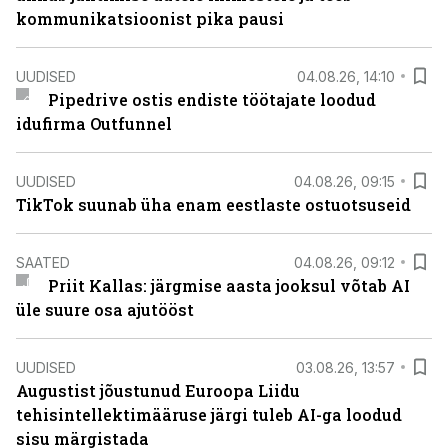
kommunikatsioonist pika pausi
UUDISED
04.08.26, 14:10
Pipedrive ostis endiste töötajate loodud
idufirma Outfunnel
UUDISED
04.08.26, 09:15
TikTok suunab üha enam eestlaste ostuotsuseid
SAATED
04.08.26, 09:12
Priit Kallas: järgmise aasta jooksul võtab AI
üle suure osa ajutööst
UUDISED
03.08.26, 13:57
Augustist jõustunud Euroopa Liidu
tehisintellektimääruse järgi tuleb AI-ga loodud
sisu märgistada