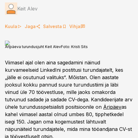
Keit Alev
Kuula
Jaga
Salvesta
Vihja
Äripäeva turundusjuht Keit Alev
Foto:
Kristi Sits
Viimasel ajal olen aina sagedamini näinud
kurvameelseid LinkedIni postitusi turundajatelt, kes
„jälle ei osutunud valituks“. Mõistan. Olen aastate
jooksul kokku pannud suure turundustiimi ja läbi
viinud üle 70 töövestluse, mille jaoks omakorda
tutvunud sadade ja sadade CV-dega. Kandideerijate arv
ühele turundusspetsialisti positsioonile on
Äripäev
as
kahel viimasel aastal olnud umbes 80, tipphetkedel
isegi 150. Jagan oma kogemustest lähtuvalt
näpunäiteid turundajatele, mida mina tööandjana CV-st
ja töövestluselt otsin.