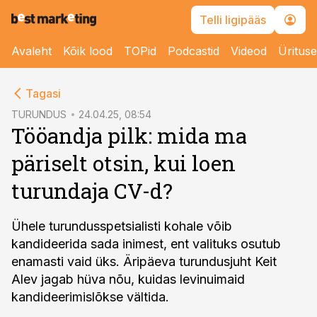
Telli ligipääs
Avaleht
Kõik lood
TOPid
Podcastid
Videod
Üritus
cebook
Tagasi
Twitter)
TURUNDUS
24.04.25, 08:54
Tööandja pilk: mida ma
kedIn
päriselt otsin, kui loen
ail
turundaja CV-d?
k
Ühele turundusspetsialisti kohale võib
kandideerida sada inimest, ent valituks osutub
enamasti vaid üks. Äripäeva turundusjuht Keit
Alev jagab hüva nõu, kuidas levinuimaid
kandideerimislõkse vältida.