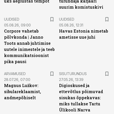
üks aeglustas tempot
turundaja karjääri
suurim komistuskivi
UUDISED
UUDISED
05.08.26, 09:00
05.08.26, 12:31
Corpore vahetab
Havas Estonia nimetab
põlvkonda | Janno
ametisse uue juhi
Toots annab juhtimise
uutele inimestele ja teeb
kommunikatsioonist
pika pausi
ST
ARVAMUSED
SISUTURUNDUS
28.07.26, 07:00
27.05.26, 13:39
Magnus Lužkov:
Digioskused ja
sibulareklaamist,
ettevõtlus põimuvad
andmepõhiselt
sisukas õppekavas:
miks tullakse Tartu
Ülikooli Narva