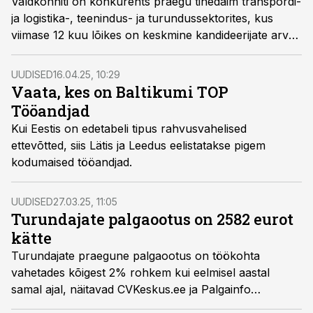
Valdkonniti on konkurents praegu tihedaim transpordi-
ja logistika-, teenindus- ja turundussektorites, kus
viimase 12 kuu lõikes on keskmine kandideerijate arv
vaba ametikoha nimel ületanud 70 kandideerija piiri,
näitavad CVKeskus.ee andmed.
UUDISED
16.04.25, 10:29
Vaata, kes on Baltikumi TOP
Tööandjad
Kui Eestis on edetabeli tipus rahvusvahelised
ettevõtted, siis Lätis ja Leedus eelistatakse pigem
kodumaised tööandjad.
UUDISED
27.03.25, 11:05
Turundajate palgaootus on 2582 eurot
kätte
Turundajate praegune palgaootus on töökohta
vahetades kõigest 2% rohkem kui eelmisel aastal
samal ajal, näitavad CVKeskus.ee ja Palgainfo
Agentuuri korraldatud tööturu-uuringu tulemused.