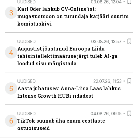
UUDISED
03.08.26, 12:04
Karl Oder lahkub CV-Online’ist:
3
mugavustsoon on turundaja karjääri suurim
komistuskivi
UUDISED
03.08.26, 13:57
Augustist jõustunud Euroopa Liidu
4
tehisintellektimääruse järgi tuleb AI-ga
loodud sisu märgistada
UUDISED
22.07.26, 11:53
5
Aasta juhatuses: Anna-Liisa Laas lahkus
Intense Growth HUBi ridadest
UUDISED
04.08.26, 09:15
6
TikTok suunab üha enam eestlaste
ostuotsuseid