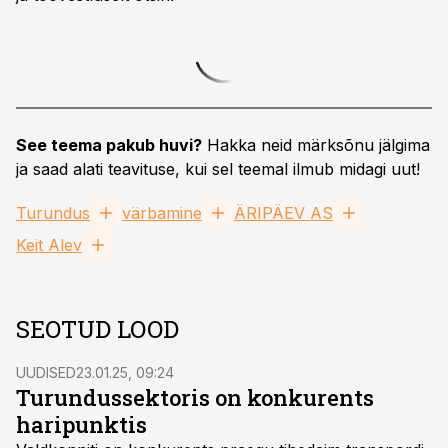
See teema pakub huvi?
Hakka neid märksõnu jälgima
ja saad alati teavituse, kui sel teemal ilmub midagi uut!
Turundus
värbamine
ÄRIPÄEV AS
Keit Alev
SEOTUD LOOD
UUDISED
23.01.25, 09:24
Turundussektoris on konkurents
haripunktis