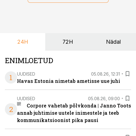
et peaks kasutama mitut erinevat asukohta. T1
keskuses tegutsev sündmuskeskus T1 Venue on just
nendele vajadustele vastanud uuendusega, mis pakub
senisest oluliselt rohkem lahendusi.
24H
72H
Nädal
ENIMLOETUD
UUDISED
05.08.26, 12:31
1
Havas Estonia nimetab ametisse uue juhi
UUDISED
05.08.26, 09:00
Corpore vahetab põlvkonda | Janno Toots
2
annab juhtimise uutele inimestele ja teeb
kommunikatsioonist pika pausi