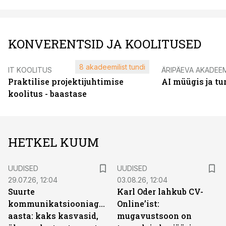
KONVERENTSID JA KOOLITUSED
8 akadeemilist tundi
IT KOOLITUS
ÄRIPÄEVA AKADEE
Praktilise projektijuhtimise
AI müügis ja t
koolitus - baastase
HETKEL KUUM
UUDISED
UUDISED
29.07.26, 12:04
03.08.26, 12:04
Suurte
Karl Oder lahkub CV-
kommunikatsiooniagentuuride
Online’ist:
aasta: kaks kasvasid,
mugavustsoon on