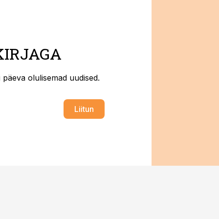
KIRJAGA
ti päeva olulisemad uudised.
Liitun