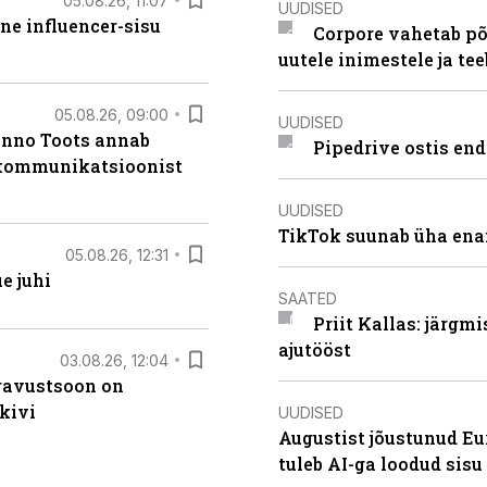
05.08.26, 11:07
UUDISED
ne influencer-sisu
Corpore vahetab põ
uutele inimestele ja t
05.08.26, 09:00
UUDISED
anno Toots annab
Pipedrive ostis end
b kommunikatsioonist
UUDISED
TikTok suunab üha ena
05.08.26, 12:31
e juhi
SAATED
Priit Kallas: järgm
ajutööst
03.08.26, 12:04
ugavustsoon on
kivi
UUDISED
Augustist jõustunud Eu
tuleb AI-ga loodud sis