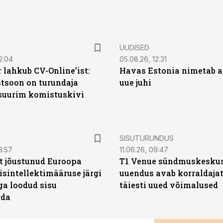
UUDISED
2:04
05.08.26, 12:31
 lahkub CV-Online’ist:
Havas Estonia nimetab 
soon on turundaja
uue juhi
 suurim komistuskivi
ST
SISUTURUNDUS
3:57
11.06.26, 09:47
t jõustunud Euroopa
T1 Venue sündmuskesku
isintellektimääruse järgi
uuendus avab korraldajat
ga loodud sisu
täiesti uued võimalused
ada