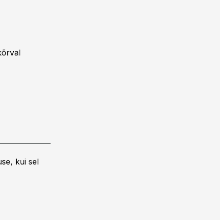
kõrval
se, kui sel