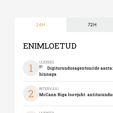
24H
72H
ENIMLOETUD
UUDISED
1
Digiturundusagentuuride aasta:
hinnaga
INTERVJUU
2
McCann Riga loovjuht: antiturundu