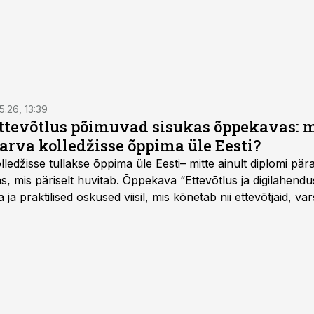
5.26, 13:39
ettevõtlus põimuvad sisukas õppekavas: m
arva kolledžisse õppima üle Eesti?
ledžisse tullakse õppima üle Eesti– mitte ainult diplomi päras
as, mis päriselt huvitab. Õppekava “Ettevõtlus ja digilahen
 ja praktilised oskused viisil, mis kõnetab nii ettevõtjaid, vär
eha karjääripööret.