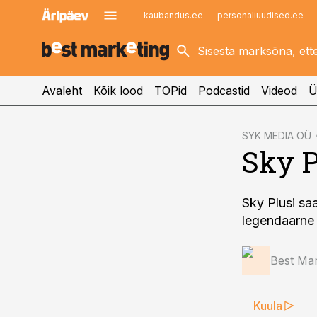
kaubandus.ee
personaliuudised.ee
kinnisvarauudised.ee
imelineajalugu.ee
logistikauudised.ee
imelineteadus.ee
Avaleht
Kõik lood
TOPid
Podcastid
Videod
Ü
cebook
SYK MEDIA OÜ
Sky P
Twitter)
kedIn
Sky Plusi saa
ail
legendaarne 
k
Best Mar
Kuula