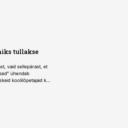
iks tullakse
t, vaid sellepärast, et
dused” ühendab
skeid koolilõpetajaid kui