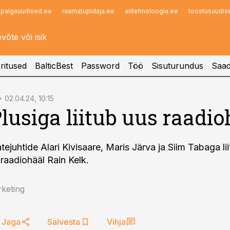
palgauudised.ee
raamatupidaja.ee
aritehnoloogia.ee
toostusuudis
Infopank
Radar
ritused
BalticBest
Password
Töö
Sisuturundus
Saad
02.04.24, 10:15
lusiga liitub uus raadio
tejuhtide Alari Kivisaare, Maris Järva ja Siim Tabaga li
raadiohääl Rain Kelk.
keting
Jaga
Salvesta
Vihja