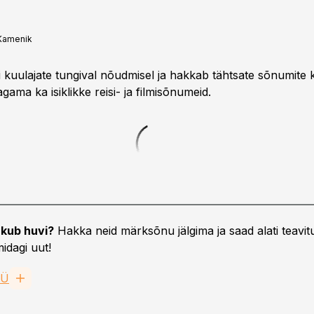
 Kamenik
si kuulajate tungival nõudmisel ja hakkab tähtsate sõnumite 
agama ka isiklikke reisi- ja filmisõnumeid.
kub huvi?
Hakka neid märksõnu jälgima ja saad alati teavitu
idagi uut!
OÜ