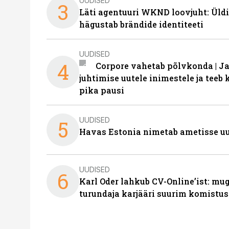
UUDISED
3
Läti agentuuri WKND loovjuht: Üldi
hägustab brändide identiteeti
UUDISED
4
Corpore vahetab põlvkonda | J
juhtimise uutele inimestele ja tee
pika pausi
UUDISED
5
Havas Estonia nimetab ametisse uu
UUDISED
6
Karl Oder lahkub CV-Online’ist: m
turundaja karjääri suurim komistus