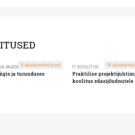
LITUSED
8 akadeemilist tundi
18 akadeemilis
VA AKADEEMIA
IT KOOLITUS
ügis ja turunduses
Praktilise projektijuhtim
koolitus edasijõudnutele