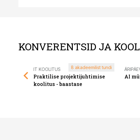
KONVERENTSID JA KOO
8 akadeemilist tundi
IT KOOLITUS
ÄRIPÄE
Praktilise projektijuhtimise
AI mü
koolitus - baastase