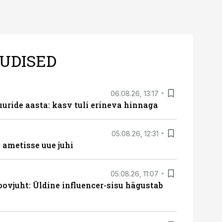
UDISED
06.08.26, 13:17
uride aasta: kasv tuli erineva hinnaga
05.08.26, 12:31
ametisse uue juhi
05.08.26, 11:07
ovjuht: Üldine influencer-sisu hägustab