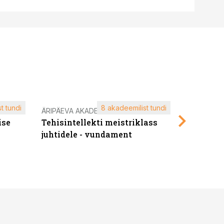
t tundi
8 akadeemilist tundi
ÄRIPÄEVA AKADEEMIA
ÄRIPÄEVA 
ise
Tehisintellekti meistriklass
Edukate f
juhtidele - vundament
kliendiü