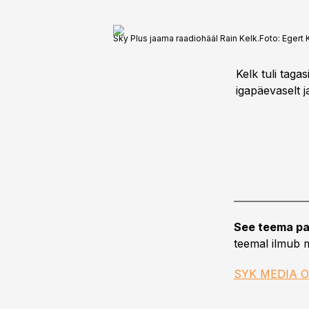
Sky Plus jaama raadiohääl Rain Kelk.
Foto:
Egert
Kelk tuli taga
igapäevaselt j
See teema pa
teemal ilmub m
SYK MEDIA 