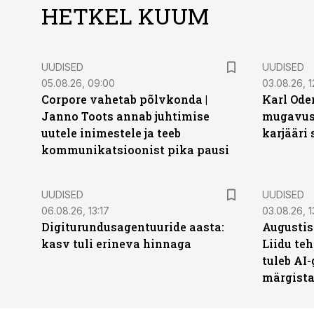
HETKEL KUUM
UUDISED
UUDISED
05.08.26, 09:00
03.08.26, 1
Corpore vahetab põlvkonda |
Karl Oder
Janno Toots annab juhtimise
mugavust
uutele inimestele ja teeb
karjääri
kommunikatsioonist pika pausi
UUDISED
UUDISED
06.08.26, 13:17
03.08.26, 1
Digiturundusagentuuride aasta:
Augustis
kasv tuli erineva hinnaga
Liidu teh
tuleb AI-
märgist