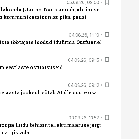
05.08.26, 09:00
lvkonda | Janno Toots annab juhtimise
eeb kommunikatsioonist pika pausi
04.08.26, 14:10
iste töötajate loodud idufirma Outfunnel
04.08.26, 09:15
m eestlaste ostuotsuseid
04.08.26, 09:12
ise aasta jooksul võtab AI üle suure osa
03.08.26, 13:57
roopa Liidu tehisintellektimääruse järgi
u märgistada