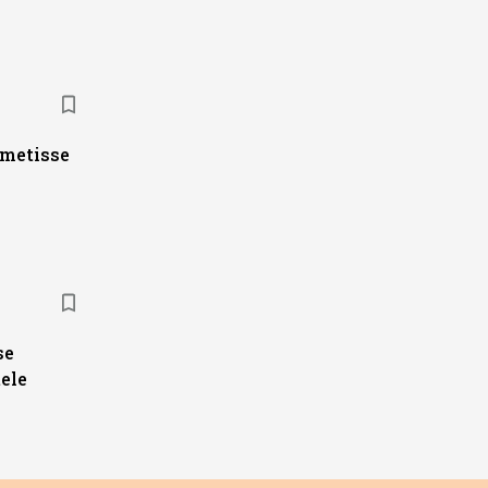
ametisse
se
ele