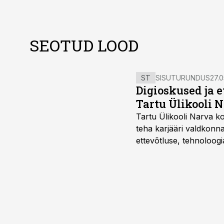
SEOTUD LOOD
ST
SISUTURUNDUS
27.0
Digioskused ja 
Tartu Ülikooli N
Tartu Ülikooli Narva kol
teha karjääri valdkonn
ettevõtluse, tehnoloogia
ka neid, kes soovivad t