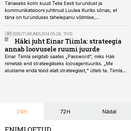
Tänaseks kolm kuud Telia Eesti turundust ja
kommunikatsiooni juhtinud Luulea Kuriks sõnas, et
täna on turunduses tähelepanu võitmise,
rambivalgusesse saamise ja meelde jäämise asemel
olulisem oma sihtrühm dialoogi kaasata.
SISUTURUNDUS
14.05.26, 11:00
ST
Häki juht Einar Tiimla: strateegia
annab loovusele ruumi juurde
Einar Tiimla selgitab saates „Password“, miks Häk
nimetab end strateegiliseks loovagentuuriks. „Me
alustame enda tööd alati strateegiast,“ ütleb ta. Tiimla
sõnul aitab põhjalik eeltöö vältida olukorda, kus klient
hakkab alles esimeste visuaalide pealt mõtlema, mida
ta tegelikult tahab.
24H
72H
Nädal
ENIMLOETUD