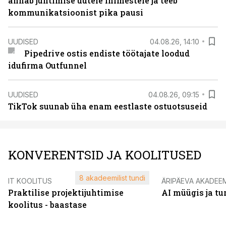
annab juhtimise uutele inimestele ja teeb
kommunikatsioonist pika pausi
UUDISED
04.08.26, 14:10
Pipedrive ostis endiste töötajate loodud
idufirma Outfunnel
UUDISED
04.08.26, 09:15
TikTok suunab üha enam eestlaste ostuotsuseid
KONVERENTSID JA KOOLITUSED
8 akadeemilist tundi
IT KOOLITUS
ÄRIPÄEVA AKADEE
Praktilise projektijuhtimise
AI müügis ja t
koolitus - baastase