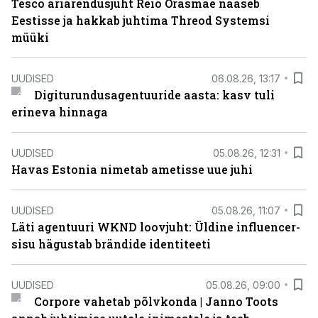
Tesco äriarendusjuht Reio Orasmäe naaseb
Eestisse ja hakkab juhtima Threod Systemsi
müüki
UUDISED
06.08.26, 13:17
Digiturundusagentuuride aasta: kasv tuli
erineva hinnaga
UUDISED
05.08.26, 12:31
Havas Estonia nimetab ametisse uue juhi
UUDISED
05.08.26, 11:07
Läti agentuuri WKND loovjuht: Üldine influencer-
sisu hägustab brändide identiteeti
UUDISED
05.08.26, 09:00
Corpore vahetab põlvkonda | Janno Toots