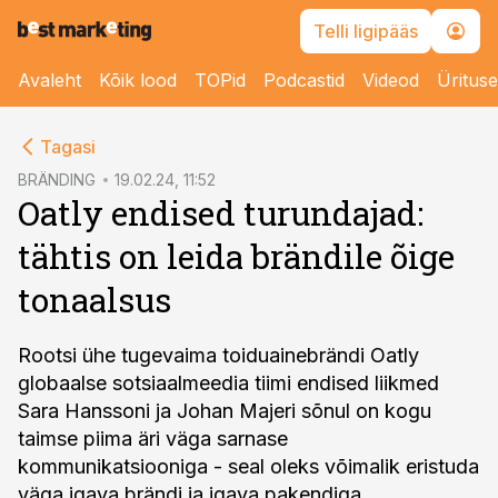
Telli ligipääs
Avaleht
Kõik lood
TOPid
Podcastid
Videod
Üritus
cebook
Tagasi
Twitter)
BRÄNDING
19.02.24, 11:52
Oatly endised turundajad:
kedIn
tähtis on leida brändile õige
ail
tonaalsus
k
Rootsi ühe tugevaima toiduainebrändi Oatly
globaalse sotsiaalmeedia tiimi endised liikmed
Sara Hanssoni ja Johan Majeri sõnul on kogu
taimse piima äri väga sarnase
kommunikatsiooniga - seal oleks võimalik eristuda
väga igava brändi ja igava pakendiga.