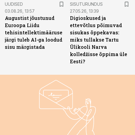
ST
UUDISED
SISUTURUNDUS
03.08.26, 13:57
27.05.26, 13:39
Augustist jõustunud
Digioskused ja
Euroopa Liidu
ettevõtlus põimuvad
tehisintellektimääruse
sisukas õppekavas:
järgi tuleb AI-ga loodud
miks tullakse Tartu
sisu märgistada
Ülikooli Narva
kolledžisse õppima üle
Eesti?