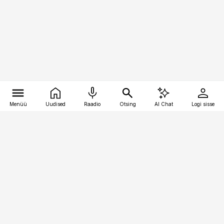
Menüü
Uudised
Raadio
Otsing
AI Chat
Logi sisse
Vana-Lõuna 39/1, 19094 Tallinn
(+372) 667 0111
bestmarketing@best-marketing.ee
Telli
Reklaam
Firmast