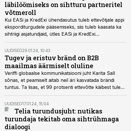
läbilöömiseks on sihtturu partneritel
võtmeroll
Kui EASi ja KredExi ühendasutus tuleb ettevõtjale appi
eksporditurgudele pääsemiseks, siis tuleb kaasata ka
sihtriigi asjatundjaid, ütles EASi ja KredExi
ühendasutuse ekspordi osakonna turunduse- ja
kommunikatsioonivaldkonna juht ning Aasta
UUDISED
29.01.24, 10:43
Turundustegu 2023 žürii liige Kadri Gröön.
Tugev ja eristuv bränd on B2B
maailmas äärmiselt oluline
Veriffi globaalse kommunikatsiooni juht Karita Sall
sõnas, et peamiselt aitab neil äri kasvatada brändi
tuntus. Ta lisas, et 99 protsenti ettevõtte käibest tuleb
väljastpoolt Eestit ja 30 protsenti müügist saavad nad
tänu brändile.
UUDISED
17.01.24, 15:04
Telia turundusjuht: nutikas
turundaja tekitab oma sihtrühmaga
dialoogi