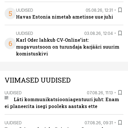
UUDISED
05.08.26, 12:31
5
Havas Estonia nimetab ametisse uue juhi
UUDISED
03.08.26, 12:04
Karl Oder lahkub CV-Online’ist:
6
mugavustsoon on turundaja karjääri suurim
komistuskivi
VIIMASED UUDISED
UUDISED
07.08.26, 11:13
Läti kommunikatsiooniagentuuri juht: Enam
ei planeerita isegi pooleks aastaks ette
UUDISED
07.08.26, 09:31