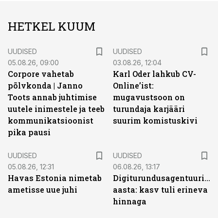
HETKEL KUUM
UUDISED
UUDISED
05.08.26, 09:00
03.08.26, 12:04
Corpore vahetab
Karl Oder lahkub CV-
põlvkonda | Janno
Online’ist:
Toots annab juhtimise
mugavustsoon on
uutele inimestele ja teeb
turundaja karjääri
kommunikatsioonist
suurim komistuskivi
pika pausi
UUDISED
UUDISED
05.08.26, 12:31
06.08.26, 13:17
Havas Estonia nimetab
Digiturundusagentuuride
ametisse uue juhi
aasta: kasv tuli erineva
hinnaga