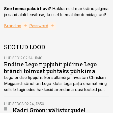
See teema pakub huvi?
Hakka neid märksõnu jälgima
ja saad alati teavituse, kui sel teemal ilmub midagi uut!
Bränding
Password
SEOTUD LOOD
UUDISED
12.02.24, 11:40
Endine Lego tippjuht: pidime Lego
brändi tolmust puhtaks pühkima
Lego endise tippjuhi, konsultandi ja investori Christian
Majgaardi sõnul on Lego klotsi taga palju enamat ning
sellele tuginedes hakkasid arendama uusi tooteid ja
teenuseid, ühendades Lego väärtused ja moodsad
kultuurinähtused.
UUDISED
08.02.24, 12:50
Kadri Gröön: välisturgudel