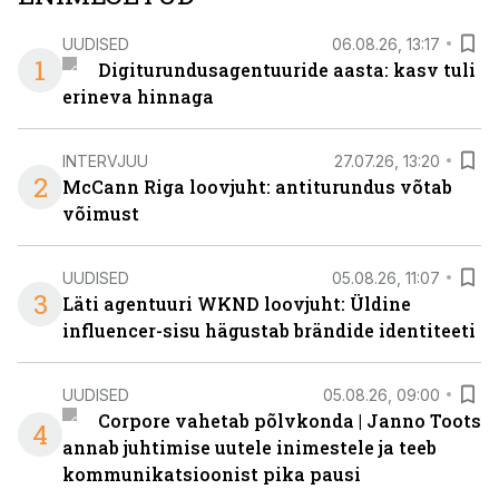
UUDISED
06.08.26, 13:17
1
Digiturundusagentuuride aasta: kasv tuli
erineva hinnaga
INTERVJUU
27.07.26, 13:20
2
McCann Riga loovjuht: antiturundus võtab
võimust
UUDISED
05.08.26, 11:07
3
Läti agentuuri WKND loovjuht: Üldine
influencer-sisu hägustab brändide identiteeti
UUDISED
05.08.26, 09:00
Corpore vahetab põlvkonda | Janno Toots
4
annab juhtimise uutele inimestele ja teeb
kommunikatsioonist pika pausi