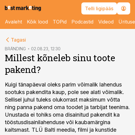
Telli ligipääs
Avaleht
Kõik lood
TOPid
Podcastid
Videod
Üritus
cebook
Tagasi
Twitter)
BRÄNDING
02.08.23, 12:30
Millest kõneleb sinu toote
kedIn
pakend?
ail
k
Kuigi tänapäeval oleks parim võimalik lahendus
sootuks pakendita kaup, pole see alati võimalik.
Sellisel juhul tuleks olukorrast maksimum võtta
ning panna pakend oma toodet ja tarbijat teenima.
Unustada ei tohiks oma disainitud pakendit ka
tööstusdisainilahenduse või kaubamärgina
kaitsmast. TLÜ Balti meedia, filmi ja kunstide