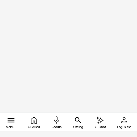
Menüü
Uudised
Raadio
Otsing
AI Chat
Logi sisse