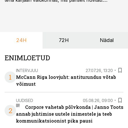
teha karjääri valdkonnas, mis päriselt huvitab.
Õppekava “Ettevõtlus ja digilahendused” ühendab
ettevõtluse, tehnoloogia ja praktilised oskused viisil,
mis kõnetab nii ettevõtjaid, värskeid koolilõpetajaid kui
ka neid, kes soovivad teha karjääripööret.
24H
72H
Nädal
ENIMLOETUD
INTERVJUU
27.07.26, 13:20
1
McCann Riga loovjuht: antiturundus võtab
võimust
UUDISED
05.08.26, 09:00
Corpore vahetab põlvkonda | Janno Toots
2
annab juhtimise uutele inimestele ja teeb
kommunikatsioonist pika pausi