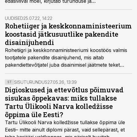
edasiviival moel, kirjutab turunduse ja
kommunikatsiooni ekspert, teenusdisaini ja juhtimise
magistrant Heili Klandorf-Järvsoo.
UUDISED
25.07.22, 14:22
Rohetiiger ja keskkonnaministeerium
koostasid jätkusuutlike pakendite
disainijuhendi
Rohetiigri ja keskkonnaministeeriumi koostöös valmis
tootjatele pakendite disainijuhend, mis aitab
pakendiettevõtjatel juba disainimisel jäätmete teket
ennetada ning keskkonnamõjusid vähendada.
SISUTURUNDUS
27.05.26, 13:39
ST
Digioskused ja ettevõtlus põimuvad
sisukas õppekavas: miks tullakse
Tartu Ülikooli Narva kolledžisse
õppima üle Eesti?
Tartu Ülikooli Narva kolledžisse tullakse õppima üle
Eesti– mitte ainult diplomi pärast, vaid sellepärast, et