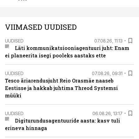
VIIMASED UUDISED
UUDISED
07.08.26, 11:13
Läti kommunikatsiooniagentuuri juht: Enam
ei planeerita isegi pooleks aastaks ette
UUDISED
07.08.26, 09:31
Tesco äriarendusjuht Reio Orasmäe naaseb
Eestisse ja hakkab juhtima Threod Systemsi
müüki
UUDISED
06.08.26, 13:17
Digiturundusagentuuride aasta: kasv tuli
erineva hinnaga