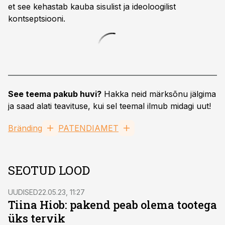
et see kehastab kauba sisulist ja ideoloogilist
kontseptsiooni.
See teema pakub huvi?
Hakka neid märksõnu jälgima
ja saad alati teavituse, kui sel teemal ilmub midagi uut!
Bränding
PATENDIAMET
SEOTUD LOOD
UUDISED
22.05.23, 11:27
Tiina Hiob: pakend peab olema tootega
üks tervik