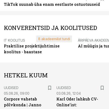
TikTok suunab üha enam eestlaste ostuotsuseid
KONVERENTSID JA KOOLITUSED
8 akadeemilist tundi
IT KOOLITUS
ÄRIPÄEVA AKADEE
Praktilise projektijuhtimise
AI müügis ja t
koolitus - baastase
HETKEL KUUM
UUDISED
UUDISED
05.08.26, 09:00
03.08.26, 12:04
Corpore vahetab
Karl Oder lahkub CV-
põlvkonda | Janno
Online’ist: