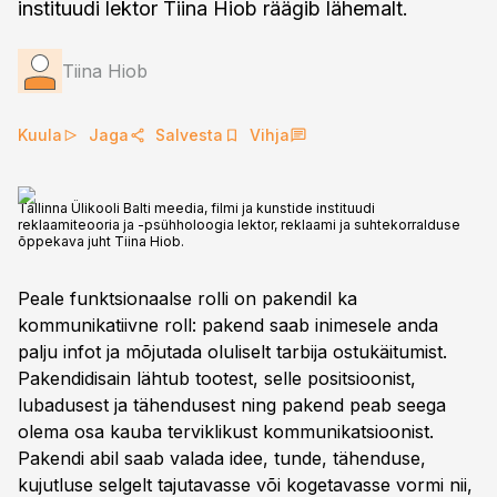
instituudi lektor Tiina Hiob räägib lähemalt.
Tiina Hiob
Kuula
Jaga
Salvesta
Vihja
Tallinna Ülikooli Balti meedia, filmi ja kunstide instituudi
reklaamiteooria ja -psühholoogia lektor, reklaami ja suhtekorralduse
õppekava juht Tiina Hiob.
Peale funktsionaalse rolli on pakendil ka
kommunikatiivne roll: pakend saab inimesele anda
palju infot ja mõjutada oluliselt tarbija ostukäitumist.
Pakendidisain lähtub tootest, selle positsioonist,
lubadusest ja tähendusest ning pakend peab seega
olema osa kauba terviklikust kommunikatsioonist.
Pakendi abil saab valada idee, tunde, tähenduse,
kujutluse selgelt tajutavasse või kogetavasse vormi nii,