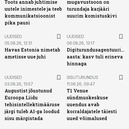
Toots annab juhtimise
mugavustsoon on
uutele inimestele ja teeb
turundaja karjääri
kommunikatsioonist
suurim komistuskivi
pika pausi
UUDISED
UUDISED
05.08.26, 12:31
06.08.26, 13:17
Havas Estonia nimetab
Digiturundusagentuuride
ametisse uue juhi
aasta: kasv tuli erineva
hinnaga
ST
UUDISED
SISUTURUNDUS
03.08.26, 13:57
11.06.26, 09:47
Augustist jõustunud
T1 Venue
Euroopa Liidu
sündmuskeskuse
tehisintellektimääruse
uuendus avab
järgi tuleb AI-ga loodud
korraldajatele täiesti
sisu märgistada
uued võimalused