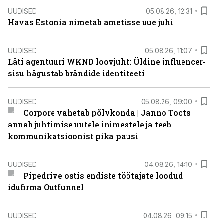
UUDISED
05.08.26, 12:31
Havas Estonia nimetab ametisse uue juhi
UUDISED
05.08.26, 11:07
Läti agentuuri WKND loovjuht: Üldine influencer-
sisu hägustab brändide identiteeti
UUDISED
05.08.26, 09:00
Corpore vahetab põlvkonda | Janno Toots
annab juhtimise uutele inimestele ja teeb
kommunikatsioonist pika pausi
UUDISED
04.08.26, 14:10
Pipedrive ostis endiste töötajate loodud
idufirma Outfunnel
UUDISED
04.08.26, 09:15