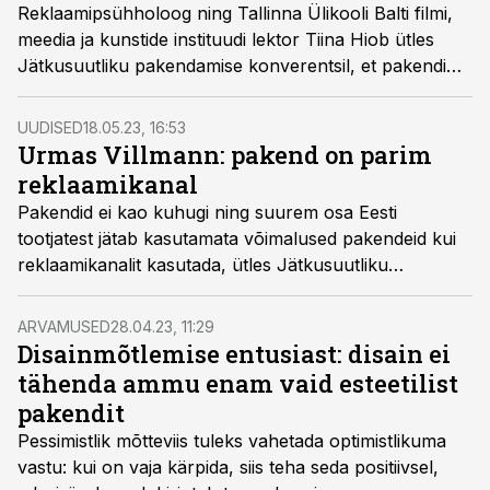
Reklaamipsühholoog ning Tallinna Ülikooli Balti filmi,
meedia ja kunstide instituudi lektor Tiina Hiob ütles
Jätkusuutliku pakendamise konverentsil, et pakendi
kujundus saab alguse brändist või tootest.
UUDISED
18.05.23, 16:53
Urmas Villmann: pakend on parim
reklaamikanal
Pakendid ei kao kuhugi ning suurem osa Eesti
tootjatest jätab kasutamata võimalused pakendeid kui
reklaamikanalit kasutada, ütles Jätkusuutliku
pakendamise konverentsil agentuuri Kontuur Leo
Burnett juhatuse liige ja loovjuht Urmas Villmann.
ARVAMUSED
28.04.23, 11:29
Disainmõtlemise entusiast: disain ei
tähenda ammu enam vaid esteetilist
pakendit
Pessimistlik mõtteviis tuleks vahetada optimistlikuma
vastu: kui on vaja kärpida, siis teha seda positiivsel,