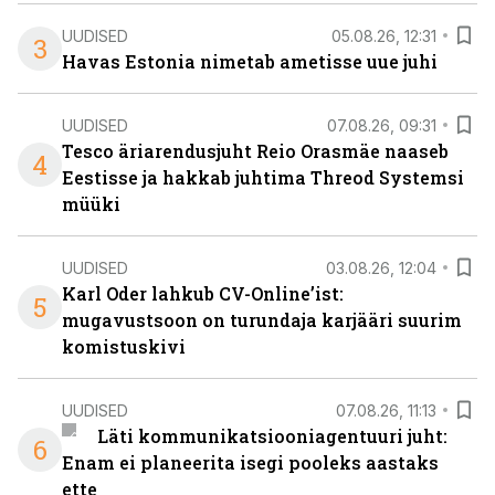
UUDISED
05.08.26, 12:31
3
Havas Estonia nimetab ametisse uue juhi
UUDISED
07.08.26, 09:31
Tesco äriarendusjuht Reio Orasmäe naaseb
4
Eestisse ja hakkab juhtima Threod Systemsi
müüki
UUDISED
03.08.26, 12:04
Karl Oder lahkub CV-Online’ist:
5
mugavustsoon on turundaja karjääri suurim
komistuskivi
UUDISED
07.08.26, 11:13
Läti kommunikatsiooniagentuuri juht:
6
Enam ei planeerita isegi pooleks aastaks
ette