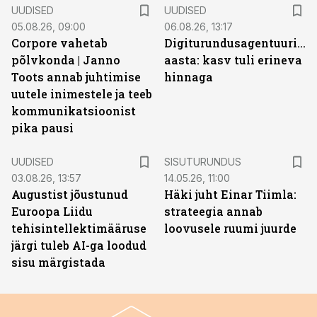
UUDISED
UUDISED
05.08.26, 09:00
06.08.26, 13:17
Corpore vahetab
Digiturundusagentuuride
põlvkonda | Janno
aasta: kasv tuli erineva
Toots annab juhtimise
hinnaga
uutele inimestele ja teeb
kommunikatsioonist
pika pausi
ST
UUDISED
SISUTURUNDUS
03.08.26, 13:57
14.05.26, 11:00
Augustist jõustunud
Häki juht Einar Tiimla:
Euroopa Liidu
strateegia annab
tehisintellektimääruse
loovusele ruumi juurde
järgi tuleb AI-ga loodud
sisu märgistada