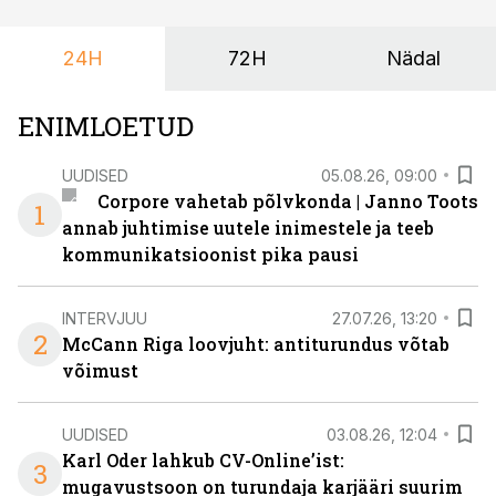
ka neid, kes soovivad teha karjääripööret.
24H
72H
Nädal
ENIMLOETUD
UUDISED
05.08.26, 09:00
Corpore vahetab põlvkonda | Janno Toots
1
annab juhtimise uutele inimestele ja teeb
kommunikatsioonist pika pausi
INTERVJUU
27.07.26, 13:20
2
McCann Riga loovjuht: antiturundus võtab
võimust
UUDISED
03.08.26, 12:04
Karl Oder lahkub CV-Online’ist:
3
mugavustsoon on turundaja karjääri suurim