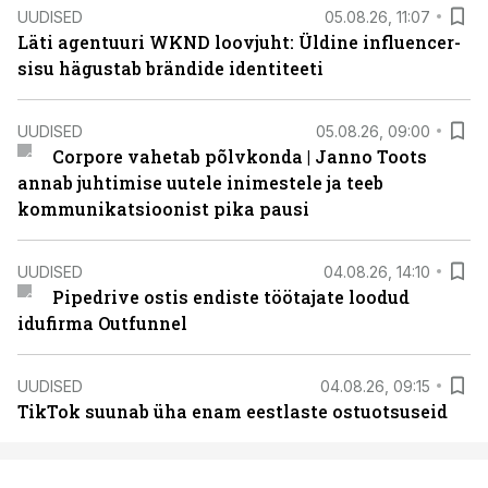
UUDISED
05.08.26, 11:07
Läti agentuuri WKND loovjuht: Üldine influencer-
sisu hägustab brändide identiteeti
UUDISED
05.08.26, 09:00
Corpore vahetab põlvkonda | Janno Toots
annab juhtimise uutele inimestele ja teeb
kommunikatsioonist pika pausi
UUDISED
04.08.26, 14:10
Pipedrive ostis endiste töötajate loodud
idufirma Outfunnel
UUDISED
04.08.26, 09:15
TikTok suunab üha enam eestlaste ostuotsuseid