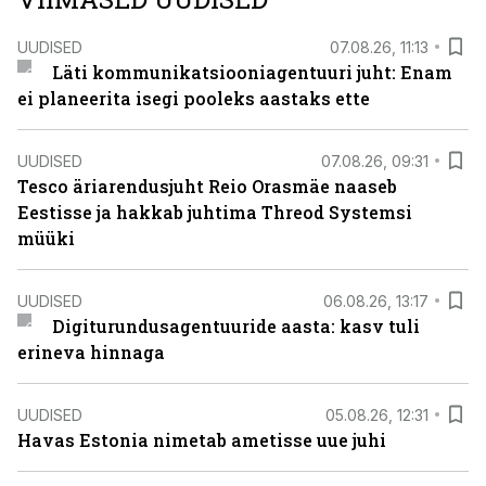
UUDISED
07.08.26, 11:13
Läti kommunikatsiooniagentuuri juht: Enam
ei planeerita isegi pooleks aastaks ette
UUDISED
07.08.26, 09:31
Tesco äriarendusjuht Reio Orasmäe naaseb
Eestisse ja hakkab juhtima Threod Systemsi
müüki
UUDISED
06.08.26, 13:17
Digiturundusagentuuride aasta: kasv tuli
erineva hinnaga
UUDISED
05.08.26, 12:31
Havas Estonia nimetab ametisse uue juhi