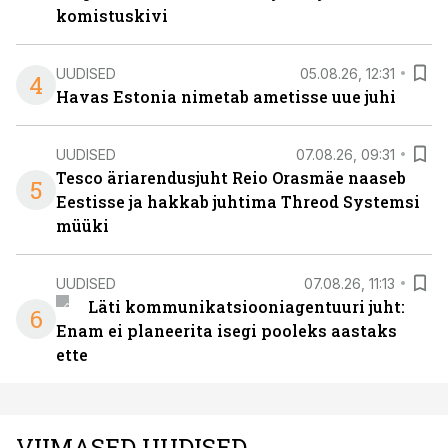
komistuskivi
UUDISED
05.08.26, 12:31
4
Havas Estonia nimetab ametisse uue juhi
UUDISED
07.08.26, 09:31
Tesco äriarendusjuht Reio Orasmäe naaseb
5
Eestisse ja hakkab juhtima Threod Systemsi
müüki
UUDISED
07.08.26, 11:13
Läti kommunikatsiooniagentuuri juht:
6
Enam ei planeerita isegi pooleks aastaks
ette
VIIMASED UUDISED