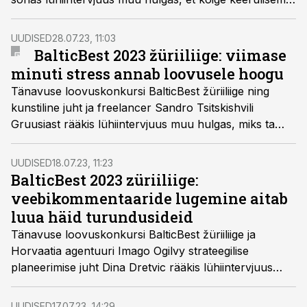
osa tema tööst on agentuuri juhtimine kui selline ning
soovitab loovuse ärgitamiseks tarbida filme, raamatuid
UUDISED
28.07.23, 11:03
ja podcaste, mis ei ole otseselt oma valdkonnaga
BalticBest 2023 žüriiliige: viimase
seotud.
minuti stress annab loovusele hoogu
Tänavuse loovuskonkursi BalticBest žüriiliige ning
kunstiline juht ja freelancer Sandro Tsitskishvili
Gruusiast rääkis lühiintervjuus muu hulgas, miks ta
otsustas vabakutseliseks hakata ning et loovusele
hoogu andmiseks tuleb ajule tekitada n-ö head stressi.
UUDISED
18.07.23, 11:23
BalticBest 2023 züriiliige:
veebikommentaaride lugemine aitab
luua häid turundusideid
Tänavuse loovuskonkursi BalticBest žüriiliige ja
Horvaatia agentuuri Imago Ogilvy strateegilise
planeerimise juht Dina Dretvic rääkis lühiintervjuus
muu hulgas, et ammutab inspiratsiooni peamiselt
veebikommentaaridest ning inimestelt nende
UUDISED
17.07.23, 14:29