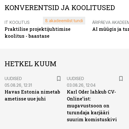
KONVERENTSID JA KOOLITUSED
8 akadeemilist tundi
IT KOOLITUS
ÄRIPÄEVA AKADEE
Praktilise projektijuhtimise
AI müügis ja t
koolitus - baastase
HETKEL KUUM
UUDISED
UUDISED
05.08.26, 12:31
03.08.26, 12:04
Havas Estonia nimetab
Karl Oder lahkub CV-
ametisse uue juhi
Online’ist:
mugavustsoon on
turundaja karjääri
suurim komistuskivi