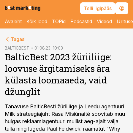
Telli ligipääs
Avaleht
Kõik lood
TOPid
Podcastid
Videod
Üritus
cebook
Tagasi
Twitter)
BALTICBEST
01.08.23, 10:03
BalticBest 2023 žüriiliige:
kedIn
loovuse ärgitamiseks ära
ail
külasta loomaaeda, vaid
k
džunglit
Tänavuse BalticBesti žüriiliige ja Leedu agentuuri
Milk strateegiajuht Rasa Misiūnaitė soovitab muu
hulgas reklaamiagentuuri mullist aeg-ajalt välja
tulla ning lugeda Paul Feldwicki raamatut "Why