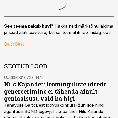
See teema pakub huvi?
Hakka neid märksõnu jälgima
ja saad alati teavituse, kui sel teemal ilmub midagi uut!
BalticBest
SEOTUD LOOD
UUDISED
31.07.23, 14:16
Nils Kajander: loominguliste ideede
genereerimine ei tähenda ainult
geniaalsust, vaid ka higi
Tänavuse BalticBest loovuskonkursi žüriiliige ning
agentuuri BOND tegevjuht ja partner Nils Kajander
sõnas lühiintervjuus muu hulgas, et kõige keerulisem