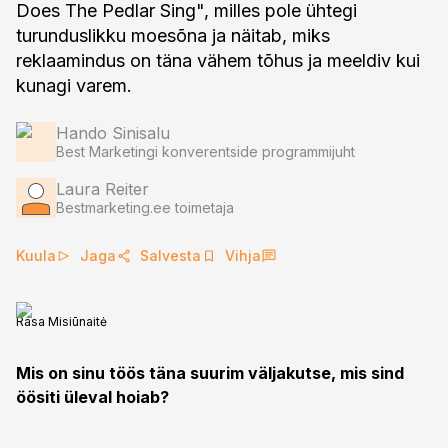
Does The Pedlar Sing", milles pole ühtegi
turunduslikku moesõna ja näitab, miks
reklaamindus on täna vähem tõhus ja meeldiv kui
kunagi varem.
Hando Sinisalu
Best Marketingi konverentside programmijuht
Laura Reiter
Bestmarketing.ee toimetaja
Kuula
Jaga
Salvesta
Vihja
Rasa Misiūnaitė
Mis on sinu töös täna suurim väljakutse, mis sind
öösiti üleval hoiab?