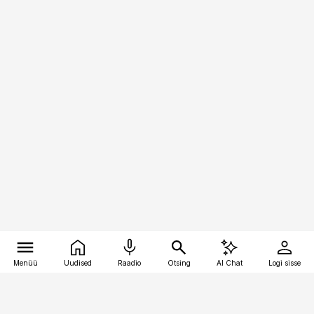
Menüü
Uudised
Raadio
Otsing
AI Chat
Logi sisse