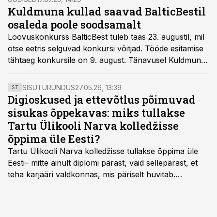
igapäevases keskkonnas.
Kuldmuna kullad saavad BalticBestil
osaleda poole soodsamalt
Loovuskonkurss BalticBest tuleb taas 23. augustil, mil
otse eetris selguvad konkursi võitjad. Tööde esitamise
tähtaeg konkursile on 9. august. Tänavusel Kuldmunal
kulla võitnud töid saab BalticBestile esitada poole
soodsamalt.
SISUTURUNDUS
27.05.26, 13:39
ST
Digioskused ja ettevõtlus põimuvad
sisukas õppekavas: miks tullakse
Tartu Ülikooli Narva kolledžisse
õppima üle Eesti?
Tartu Ülikooli Narva kolledžisse tullakse õppima üle
Eesti– mitte ainult diplomi pärast, vaid sellepärast, et
teha karjääri valdkonnas, mis päriselt huvitab.
Õppekava “Ettevõtlus ja digilahendused” ühendab
ettevõtluse, tehnoloogia ja praktilised oskused viisil,
mis kõnetab nii ettevõtjaid, värskeid koolilõpetajaid kui