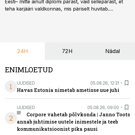
Eesti– mitte ainult diplomi pärast, vaid sellepärast, et
teha karjääri valdkonnas, mis päriselt huvitab.
Õppekava “Ettevõtlus ja digilahendused” ühendab
ettevõtluse, tehnoloogia ja praktilised oskused viisil,
mis kõnetab nii ettevõtjaid, värskeid koolilõpetajaid kui
ka neid, kes soovivad teha karjääripööret.
24H
72H
Nädal
ENIMLOETUD
UUDISED
05.08.26, 12:31
1
Havas Estonia nimetab ametisse uue juhi
UUDISED
05.08.26, 09:00
Corpore vahetab põlvkonda | Janno Toots
2
annab juhtimise uutele inimestele ja teeb
kommunikatsioonist pika pausi