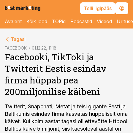
Telli ligipääs
Avaleht
Kõik lood
TOPid
Podcastid
Videod
Üritus
cebook
Tagasi
Twitter)
FACEBOOK
01.12.22, 11:18
Facebooki, TikToki ja
kedIn
Twitterit Eestis esindav
ail
firma hüppab pea
k
200miljonilise käibeni
Twitterit, Snapchati, Metat ja teisi gigante Eesti ja
Baltikumis esindav firma kasvatas hüppeliselt oma
käivet. Kui kolm aastat tagasi oli ettevõtte Httpool
Baltics käive 5 miljonit, siis käesoleval aastal on