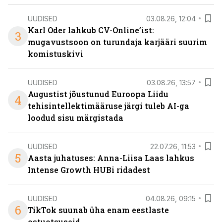
UUDISED
03.08.26, 12:04
Karl Oder lahkub CV-Online’ist:
3
mugavustsoon on turundaja karjääri suurim
komistuskivi
UUDISED
03.08.26, 13:57
Augustist jõustunud Euroopa Liidu
4
tehisintellektimääruse järgi tuleb AI-ga
loodud sisu märgistada
UUDISED
22.07.26, 11:53
5
Aasta juhatuses: Anna-Liisa Laas lahkus
Intense Growth HUBi ridadest
UUDISED
04.08.26, 09:15
6
TikTok suunab üha enam eestlaste
ostuotsuseid