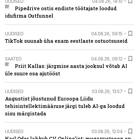
UUDISED
04.08.26, 14:10
Pipedrive ostis endiste töötajate loodud
idufirma Outfunnel
UUDISED
04.08.26, 09:15
TikTok suunab üha enam eestlaste ostuotsuseid
SAATED
04.08.26, 09:12
Priit Kallas: järgmise aasta jooksul võtab AI
üle suure osa ajutööst
UUDISED
03.08.26, 13:57
Augustist jõustunud Euroopa Liidu
tehisintellektimääruse järgi tuleb AI-ga loodud
sisu märgistada
UUDISED
03.08.26, 12:04
Karl Oder lahkub CV-Online’ist: mugavustsoon on