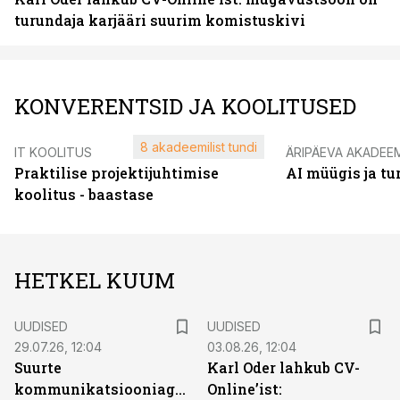
turundaja karjääri suurim komistuskivi
KONVERENTSID JA KOOLITUSED
8 akadeemilist tundi
IT KOOLITUS
ÄRIPÄEVA AKADEE
Praktilise projektijuhtimise
AI müügis ja t
koolitus - baastase
HETKEL KUUM
UUDISED
UUDISED
29.07.26, 12:04
03.08.26, 12:04
Suurte
Karl Oder lahkub CV-
kommunikatsiooniagentuuride
Online’ist: