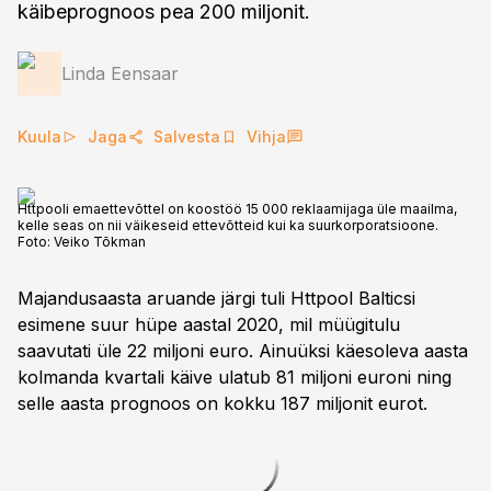
käibeprognoos pea 200 miljonit.
Linda Eensaar
Kuula
Jaga
Salvesta
Vihja
Httpooli emaettevõttel on koostöö 15 000 reklaamijaga üle maailma,
kelle seas on nii väikeseid ettevõtteid kui ka suurkorporatsioone.
Foto:
Veiko Tõkman
Majandusaasta aruande järgi tuli Httpool Balticsi
esimene suur hüpe aastal 2020, mil müügitulu
saavutati üle 22 miljoni euro. Ainuüksi käesoleva aasta
kolmanda kvartali käive ulatub 81 miljoni euroni ning
selle aasta prognoos on kokku 187 miljonit eurot.