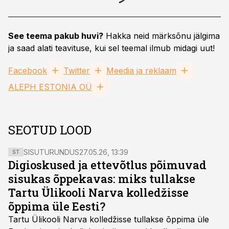
See teema pakub huvi?
Hakka neid märksõnu jälgima
ja saad alati teavituse, kui sel teemal ilmub midagi uut!
Facebook
Twitter
Meedia ja reklaam
ALEPH ESTONIA OÜ
SEOTUD LOOD
SISUTURUNDUS
27.05.26, 13:39
ST
Digioskused ja ettevõtlus põimuvad
sisukas õppekavas: miks tullakse
Tartu Ülikooli Narva kolledžisse
õppima üle Eesti?
Tartu Ülikooli Narva kolledžisse tullakse õppima üle