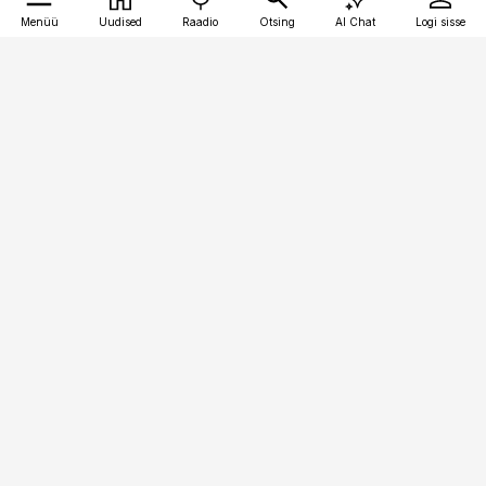
Menüü
Uudised
Raadio
Otsing
AI Chat
Logi sisse
Vana-Lõuna 39/1, 19094 Tallinn
(+372) 667 0111
bestmarketing@best-marketing.ee
Telli
Reklaam
Firmast
Sisu kasutamisõigused
Ajakirjaniku
eetikakoodeks
Üldtingimused
Privaatsustingimused
Küpsiste poliitika
KKK
Eesti Meediaettevõtete
Eelistuste haldamine
Liit