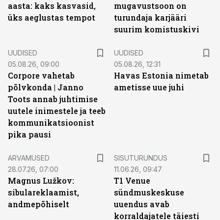
aasta: kaks kasvasid,
mugavustsoon on
üks aeglustas tempot
turundaja karjääri
suurim komistuskivi
UUDISED
UUDISED
05.08.26, 09:00
05.08.26, 12:31
Corpore vahetab
Havas Estonia nimetab
põlvkonda | Janno
ametisse uue juhi
Toots annab juhtimise
uutele inimestele ja teeb
kommunikatsioonist
pika pausi
ST
ARVAMUSED
SISUTURUNDUS
28.07.26, 07:00
11.06.26, 09:47
Magnus Lužkov:
T1 Venue
sibulareklaamist,
sündmuskeskuse
andmepõhiselt
uuendus avab
korraldajatele täiesti