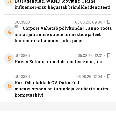
3
Läti agentuuri WKND loovjuht: Üldine
influencer-sisu hägustab brändide identiteeti
UUDISED
05.08.26, 09:00
Corpore vahetab põlvkonda | Janno Toots
4
annab juhtimise uutele inimestele ja teeb
kommunikatsioonist pika pausi
UUDISED
05.08.26, 12:31
5
Havas Estonia nimetab ametisse uue juhi
UUDISED
03.08.26, 12:04
Karl Oder lahkub CV-Online’ist:
6
mugavustsoon on turundaja karjääri suurim
komistuskivi