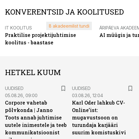
KONVERENTSID JA KOOLITUSED
8 akadeemilist tundi
IT KOOLITUS
ÄRIPÄEVA AKADEE
Praktilise projektijuhtimise
AI müügis ja t
koolitus - baastase
HETKEL KUUM
UUDISED
UUDISED
05.08.26, 09:00
03.08.26, 12:04
Corpore vahetab
Karl Oder lahkub CV-
põlvkonda | Janno
Online’ist:
Toots annab juhtimise
mugavustsoon on
uutele inimestele ja teeb
turundaja karjääri
kommunikatsioonist
suurim komistuskivi