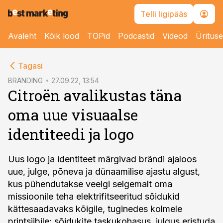
Telli ligipääs
Avaleht
Kõik lood
TOPid
Podcastid
Videod
Üritus
cebook
Tagasi
Twitter)
BRÄNDING
27.09.22, 13:54
Citroën avalikustas täna
kedIn
oma uue visuaalse
ail
identiteedi ja logo
k
Uus logo ja identiteet märgivad brändi ajaloos
uue, julge, põneva ja dünaamilise ajastu algust,
kus pühendutakse veelgi selgemalt oma
missioonile teha elektrifitseeritud sõidukid
kättesaadavaks kõigile, tuginedes kolmele
printsiibile: sõidukite taskukohasus, julgus eristuda