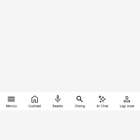
Menüü
Uudised
Raadio
Otsing
AI Chat
Logi sisse
Vana-Lõuna 39/1, 19094 Tallinn