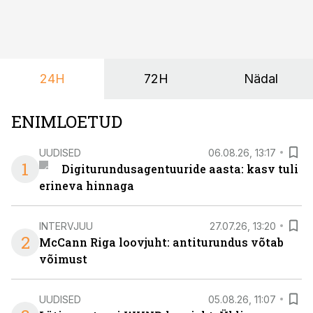
paindlikkust – võimalust ühendada konverents, gala,
töötoad, meelelahutus ja võrgustumine tervikuks, ilma
et peaks kasutama mitut erinevat asukohta. T1
keskuses tegutsev sündmuskeskus T1 Venue on just
24H
72H
Nädal
nendele vajadustele vastanud uuendusega, mis pakub
senisest oluliselt rohkem lahendusi.
ENIMLOETUD
UUDISED
06.08.26, 13:17
1
Digiturundusagentuuride aasta: kasv tuli
erineva hinnaga
INTERVJUU
27.07.26, 13:20
2
McCann Riga loovjuht: antiturundus võtab
võimust
UUDISED
05.08.26, 11:07