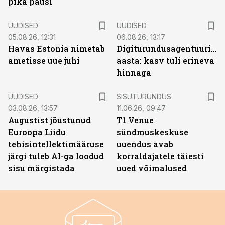
pika pausi
UUDISED
UUDISED
05.08.26, 12:31
06.08.26, 13:17
Havas Estonia nimetab
Digiturundusagentuuride
ametisse uue juhi
aasta: kasv tuli erineva
hinnaga
ST
UUDISED
SISUTURUNDUS
03.08.26, 13:57
11.06.26, 09:47
Augustist jõustunud
T1 Venue
Euroopa Liidu
sündmuskeskuse
tehisintellektimääruse
uuendus avab
järgi tuleb AI-ga loodud
korraldajatele täiesti
sisu märgistada
uued võimalused