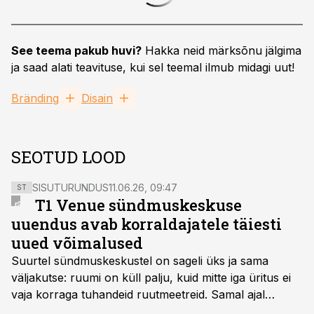
See teema pakub huvi?
Hakka neid märksõnu jälgima
ja saad alati teavituse, kui sel teemal ilmub midagi uut!
Bränding
Disain
SEOTUD LOOD
SISUTURUNDUS
11.06.26, 09:47
ST
T1 Venue sündmuskeskuse
uuendus avab korraldajatele täiesti
uued võimalused
Suurtel sündmuskeskustel on sageli üks ja sama
väljakutse: ruumi on küll palju, kuid mitte iga üritus ei
vaja korraga tuhandeid ruutmeetreid. Samal ajal
soovivad ettevõtted ja korraldajad üha enam