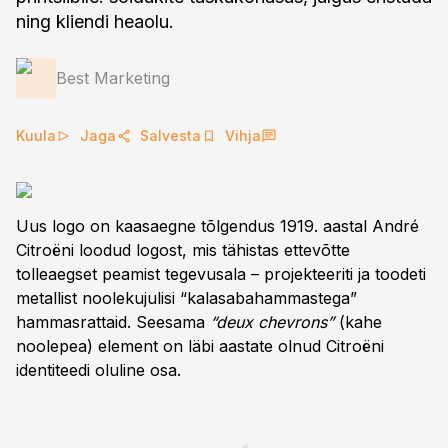
ning kliendi heaolu.
Best Marketing
Kuula
Jaga
Salvesta
Vihja
Uus logo on kaasaegne tõlgendus 1919. aastal André
Citroëni loodud logost, mis tähistas ettevõtte
tolleaegset peamist tegevusala – projekteeriti ja toodeti
metallist noolekujulisi “kalasabahammastega”
hammasrattaid. Seesama
“deux chevrons”
(kahe
noolepea) element on läbi aastate olnud Citroëni
identiteedi oluline osa.