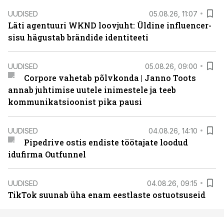
UUDISED
05.08.26, 11:07
Läti agentuuri WKND loovjuht: Üldine influencer-
sisu hägustab brändide identiteeti
UUDISED
05.08.26, 09:00
Corpore vahetab põlvkonda | Janno Toots
annab juhtimise uutele inimestele ja teeb
kommunikatsioonist pika pausi
UUDISED
04.08.26, 14:10
Pipedrive ostis endiste töötajate loodud
idufirma Outfunnel
UUDISED
04.08.26, 09:15
TikTok suunab üha enam eestlaste ostuotsuseid