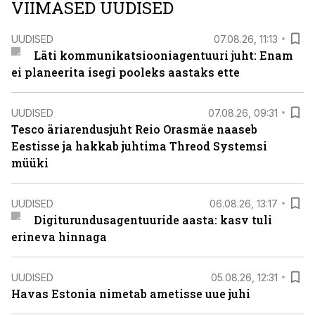
VIIMASED UUDISED
UUDISED
07.08.26, 11:13
Läti kommunikatsiooniagentuuri juht: Enam
ei planeerita isegi pooleks aastaks ette
UUDISED
07.08.26, 09:31
Tesco äriarendusjuht Reio Orasmäe naaseb
Eestisse ja hakkab juhtima Threod Systemsi
müüki
UUDISED
06.08.26, 13:17
Digiturundusagentuuride aasta: kasv tuli
erineva hinnaga
UUDISED
05.08.26, 12:31
Havas Estonia nimetab ametisse uue juhi