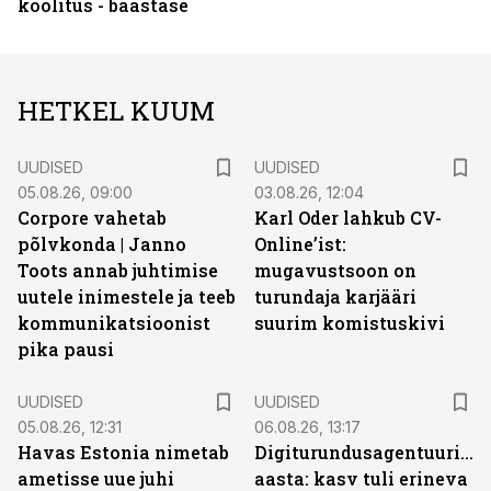
koolitus - baastase
HETKEL KUUM
UUDISED
UUDISED
05.08.26, 09:00
03.08.26, 12:04
Corpore vahetab
Karl Oder lahkub CV-
põlvkonda | Janno
Online’ist:
Toots annab juhtimise
mugavustsoon on
uutele inimestele ja teeb
turundaja karjääri
kommunikatsioonist
suurim komistuskivi
pika pausi
UUDISED
UUDISED
05.08.26, 12:31
06.08.26, 13:17
Havas Estonia nimetab
Digiturundusagentuuride
ametisse uue juhi
aasta: kasv tuli erineva