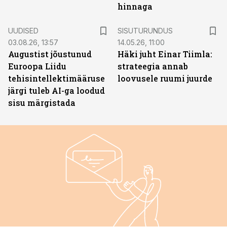
hinnaga
ST
UUDISED
SISUTURUNDUS
03.08.26, 13:57
14.05.26, 11:00
Augustist jõustunud
Häki juht Einar Tiimla:
Euroopa Liidu
strateegia annab
tehisintellektimääruse
loovusele ruumi juurde
järgi tuleb AI-ga loodud
sisu märgistada