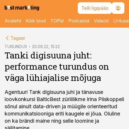
Telli ligipääs
Avaleht
Kõik lood
TOPid
Podcastid
Videod
Üritus
cebook
Tagasi
Twitter)
TURUNDUS
20.06.22, 15:22
Tanki digisuuna juht:
kedIn
performance turundus on
ail
väga lühiajalise mõjuga
k
Agentuuri Tank digisuuna juhi ja tänavuse
loovkonkursi BalticBest züriiliikme Irina Piiskoppeli
sõnul ainult data-driven ja müügile orienteeritud
kommunikatsiooniga eriti kaugele ei jõua. Oluline
on ka brändi maine ning selle loomine ja
säilitamine.