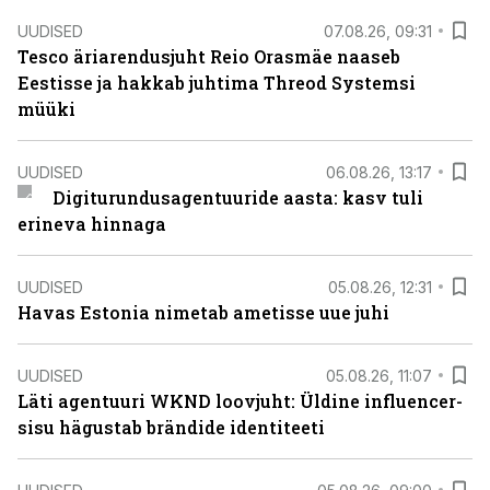
UUDISED
07.08.26, 09:31
Tesco äriarendusjuht Reio Orasmäe naaseb
Eestisse ja hakkab juhtima Threod Systemsi
müüki
UUDISED
06.08.26, 13:17
Digiturundusagentuuride aasta: kasv tuli
erineva hinnaga
UUDISED
05.08.26, 12:31
Havas Estonia nimetab ametisse uue juhi
UUDISED
05.08.26, 11:07
Läti agentuuri WKND loovjuht: Üldine influencer-
sisu hägustab brändide identiteeti