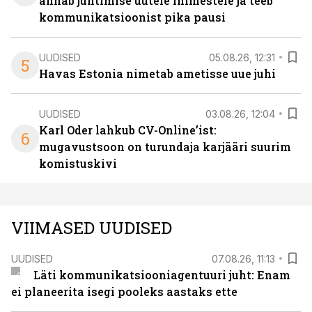
annab juhtimise uutele inimestele ja teeb
kommunikatsioonist pika pausi
UUDISED
05.08.26, 12:31
5
Havas Estonia nimetab ametisse uue juhi
UUDISED
03.08.26, 12:04
Karl Oder lahkub CV-Online’ist:
6
mugavustsoon on turundaja karjääri suurim
komistuskivi
VIIMASED UUDISED
UUDISED
07.08.26, 11:13
Läti kommunikatsiooniagentuuri juht: Enam
ei planeerita isegi pooleks aastaks ette