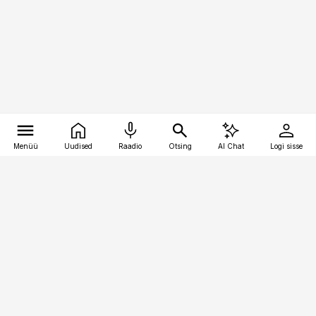
Menüü
Uudised
Raadio
Otsing
AI Chat
Logi sisse
Vana-Lõuna 39/1, 19094 Tallinn
(+372) 667 0111
bestmarketing@best-marketing.ee
Telli
Reklaam
Firmast