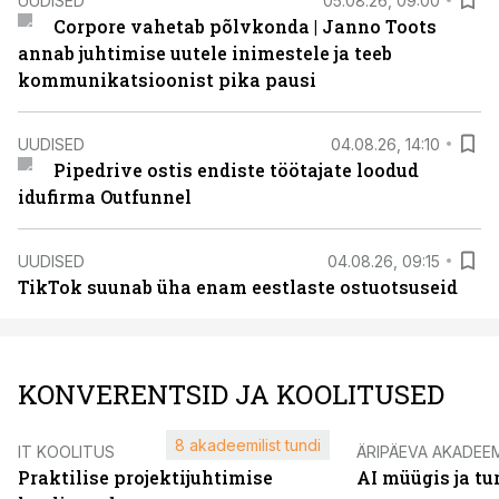
UUDISED
05.08.26, 09:00
Corpore vahetab põlvkonda | Janno Toots
annab juhtimise uutele inimestele ja teeb
kommunikatsioonist pika pausi
UUDISED
04.08.26, 14:10
Pipedrive ostis endiste töötajate loodud
idufirma Outfunnel
UUDISED
04.08.26, 09:15
TikTok suunab üha enam eestlaste ostuotsuseid
KONVERENTSID JA KOOLITUSED
8 akadeemilist tundi
IT KOOLITUS
ÄRIPÄEVA AKADEE
Praktilise projektijuhtimise
AI müügis ja t