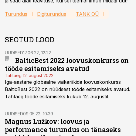
ja saad alati teavituse, kui sel teemal ilmub midagi uut!
Turundus
Digiturundus
TANK OÜ
SEOTUD LOOD
UUDISED
17.06.22, 12:22
BalticBest 2022 loovuskonkurss on
tööde esitamiseks avatud
Tähtaeg 12. august 2022
Iga-aastane globaalne väikeriikide loovuskonkurss
BalticBest 2022 on nüüdsest tööde esitamiseks avatud.
Tähtaeg tööde esitamiseks kukub 12. augustil.
UUDISED
09.05.22, 10:39
Magnus Lužkov: loovus ja
performance turundus on tänaseks