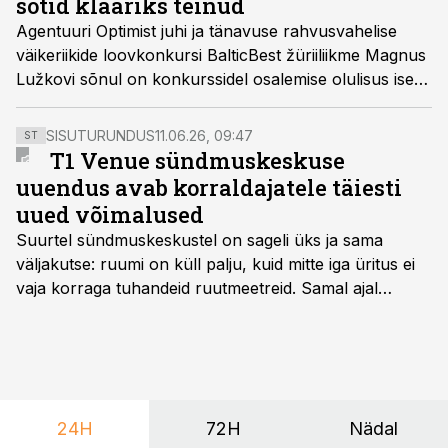
sotid klaariks teinud
Agentuuri Optimist juhi ja tänavuse rahvusvahelise
väikeriikide loovkonkursi BalticBest žüriiliikme Magnus
Lužkovi sõnul on konkurssidel osalemise olulisus isegi
kasvanud, kuna talentide jahtimine on muutunud
agressiivsemaks. Lisaks rääkis ta, et vanemad brändid
SISUTURUNDUS
11.06.26, 09:47
ST
peavad täna konkurentsis püsimiseks rohkem
T1 Venue sündmuskeskuse
pingutama ning pakkus, et nende agentuuris on Eestis
uuendus avab korraldajatele täiesti
ainsana tööl Metaverse’i projektidega tegelev
uued võimalused
põhikohaga spetsialist.
Suurtel sündmuskeskustel on sageli üks ja sama
väljakutse: ruumi on küll palju, kuid mitte iga üritus ei
vaja korraga tuhandeid ruutmeetreid. Samal ajal
soovivad ettevõtted ja korraldajad üha enam
paindlikkust – võimalust ühendada konverents, gala,
töötoad, meelelahutus ja võrgustumine tervikuks, ilma
et peaks kasutama mitut erinevat asukohta. T1
keskuses tegutsev sündmuskeskus T1 Venue on just
24H
72H
Nädal
nendele vajadustele vastanud uuendusega, mis pakub