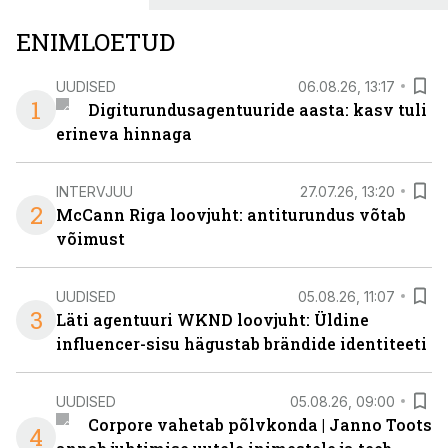
senisest oluliselt rohkem lahendusi.
ENIMLOETUD
UUDISED
06.08.26, 13:17
1
Digiturundusagentuuride aasta: kasv tuli
erineva hinnaga
INTERVJUU
27.07.26, 13:20
2
McCann Riga loovjuht: antiturundus võtab
võimust
UUDISED
05.08.26, 11:07
3
Läti agentuuri WKND loovjuht: Üldine
influencer-sisu hägustab brändide identiteeti
UUDISED
05.08.26, 09:00
Corpore vahetab põlvkonda | Janno Toots
4