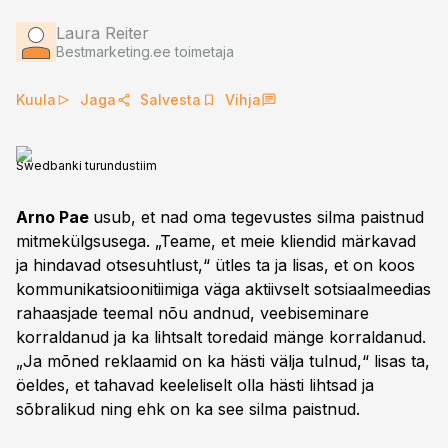
Laura Reiter
Bestmarketing.ee toimetaja
Kuula
Jaga
Salvesta
Vihja
Swedbanki turundustiim
Arno Pae
usub, et nad oma tegevustes silma paistnud
mitmekülgsusega. „Teame, et meie kliendid märkavad
ja hindavad otsesuhtlust,“ ütles ta ja lisas, et on koos
kommunikatsioonitiimiga väga aktiivselt sotsiaalmeedias
rahaasjade teemal nõu andnud, veebiseminare
korraldanud ja ka lihtsalt toredaid mänge korraldanud.
„Ja mõned reklaamid on ka hästi välja tulnud,“ lisas ta,
öeldes, et tahavad keeleliselt olla hästi lihtsad ja
sõbralikud ning ehk on ka see silma paistnud.