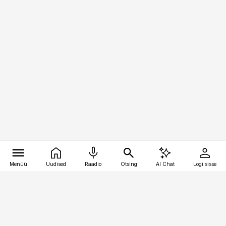
Menüü
Uudised
Raadio
Otsing
AI Chat
Logi sisse
Vana-Lõuna 39/1, 19094 Tallinn
(+372) 667 0111