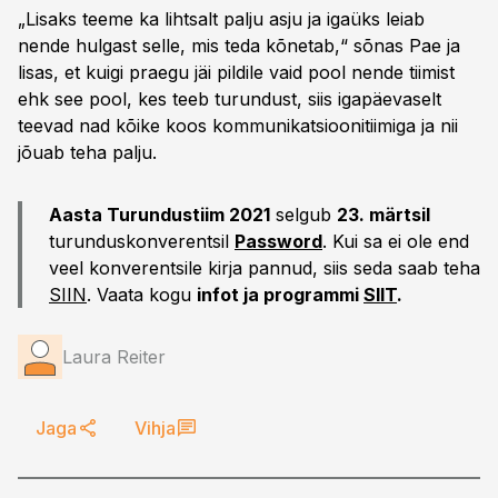
„Lisaks teeme ka lihtsalt palju asju ja igaüks leiab
nende hulgast selle, mis teda kõnetab,“ sõnas Pae ja
lisas, et kuigi praegu jäi pildile vaid pool nende tiimist
ehk see pool, kes teeb turundust, siis igapäevaselt
teevad nad kõike koos kommunikatsioonitiimiga ja nii
jõuab teha palju.
Aasta Turundustiim 2021
selgub
23. märtsil
turunduskonverentsil
Password
. Kui sa ei ole end
veel konverentsile kirja pannud, siis seda saab teha
SIIN
. Vaata kogu
infot ja programmi
SIIT
.
Laura Reiter
Jaga
Vihja