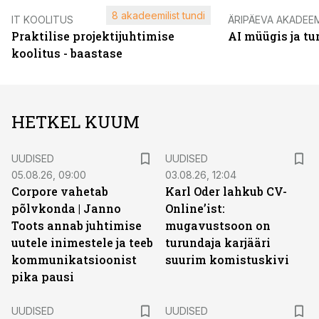
8 akadeemilist tundi
IT KOOLITUS
ÄRIPÄEVA AKADEE
Praktilise projektijuhtimise
AI müügis ja t
koolitus - baastase
HETKEL KUUM
UUDISED
UUDISED
05.08.26, 09:00
03.08.26, 12:04
Corpore vahetab
Karl Oder lahkub CV-
põlvkonda | Janno
Online’ist:
Toots annab juhtimise
mugavustsoon on
uutele inimestele ja teeb
turundaja karjääri
kommunikatsioonist
suurim komistuskivi
pika pausi
UUDISED
UUDISED