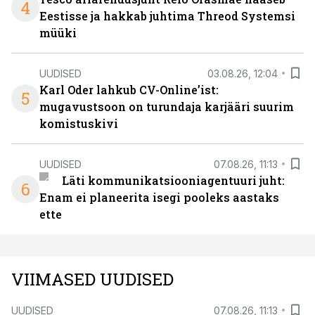
4
Eestisse ja hakkab juhtima Threod Systemsi
müüki
UUDISED
03.08.26, 12:04
Karl Oder lahkub CV-Online’ist:
5
mugavustsoon on turundaja karjääri suurim
komistuskivi
UUDISED
07.08.26, 11:13
Läti kommunikatsiooniagentuuri juht:
6
Enam ei planeerita isegi pooleks aastaks
ette
VIIMASED UUDISED
UUDISED
07.08.26, 11:13