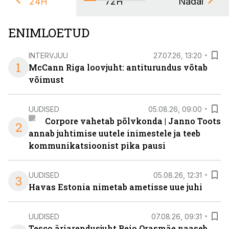
24H
72H
Nädal
ENIMLOETUD
INTERVJUU
27.07.26, 13:20
1
McCann Riga loovjuht: antiturundus võtab
võimust
UUDISED
05.08.26, 09:00
Corpore vahetab põlvkonda | Janno Toots
2
annab juhtimise uutele inimestele ja teeb
kommunikatsioonist pika pausi
UUDISED
05.08.26, 12:31
3
Havas Estonia nimetab ametisse uue juhi
UUDISED
07.08.26, 09:31
Tesco äriarendusjuht Reio Orasmäe naaseb