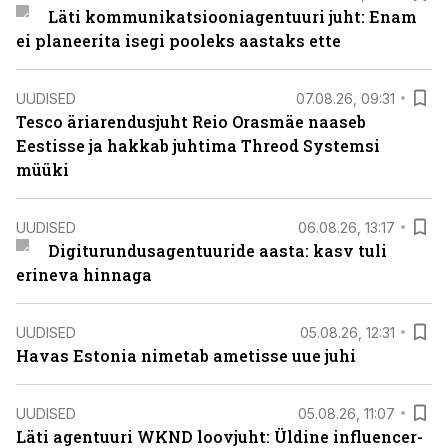
Läti kommunikatsiooniagentuuri juht: Enam
ei planeerita isegi pooleks aastaks ette
UUDISED
07.08.26, 09:31
Tesco äriarendusjuht Reio Orasmäe naaseb
Eestisse ja hakkab juhtima Threod Systemsi
müüki
UUDISED
06.08.26, 13:17
Digiturundusagentuuride aasta: kasv tuli
erineva hinnaga
UUDISED
05.08.26, 12:31
Havas Estonia nimetab ametisse uue juhi
UUDISED
05.08.26, 11:07
Läti agentuuri WKND loovjuht: Üldine influencer-