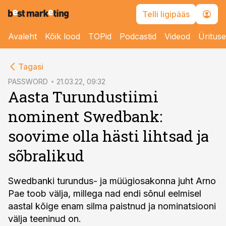
Telli ligipääs
Avaleht
Kõik lood
TOPid
Podcastid
Videod
Üritus
cebook
cebook
Tagasi
Twitter)
Twitter)
PASSWORD
21.03.22, 09:32
Aasta Turundustiimi
kedIn
kedIn
nominent Swedbank:
ail
ail
soovime olla hästi lihtsad ja
k
k
sõbralikud
Swedbanki turundus- ja müügiosakonna juht Arno
Pae toob välja, millega nad endi sõnul eelmisel
aastal kõige enam silma paistnud ja nominatsiooni
välja teeninud on.