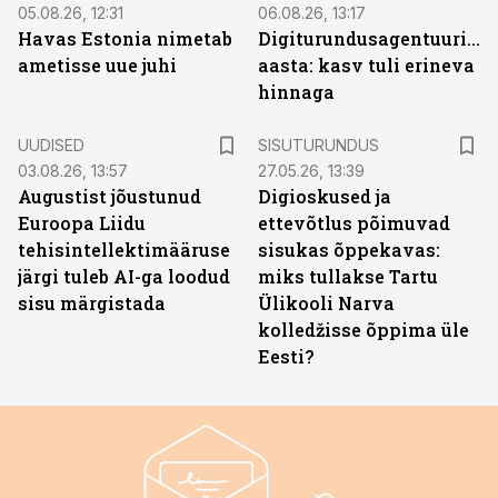
05.08.26, 12:31
06.08.26, 13:17
Havas Estonia nimetab
Digiturundusagentuuride
ametisse uue juhi
aasta: kasv tuli erineva
hinnaga
ST
UUDISED
SISUTURUNDUS
03.08.26, 13:57
27.05.26, 13:39
Augustist jõustunud
Digioskused ja
Euroopa Liidu
ettevõtlus põimuvad
tehisintellektimääruse
sisukas õppekavas:
järgi tuleb AI-ga loodud
miks tullakse Tartu
sisu märgistada
Ülikooli Narva
kolledžisse õppima üle
Eesti?