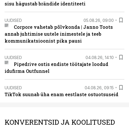
sisu hägustab brändide identiteeti
UUDISED
05.08.26, 09:00
Corpore vahetab põlvkonda | Janno Toots
annab juhtimise uutele inimestele ja teeb
kommunikatsioonist pika pausi
UUDISED
04.08.26, 14:10
Pipedrive ostis endiste töötajate loodud
idufirma Outfunnel
UUDISED
04.08.26, 09:15
TikTok suunab üha enam eestlaste ostuotsuseid
KONVERENTSID JA KOOLITUSED