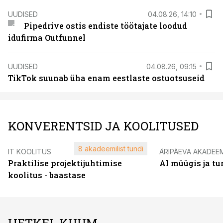
UUDISED
04.08.26, 14:10
Pipedrive ostis endiste töötajate loodud
idufirma Outfunnel
UUDISED
04.08.26, 09:15
TikTok suunab üha enam eestlaste ostuotsuseid
KONVERENTSID JA KOOLITUSED
8 akadeemilist tundi
IT KOOLITUS
ÄRIPÄEVA AKADEE
Praktilise projektijuhtimise
AI müügis ja t
koolitus - baastase