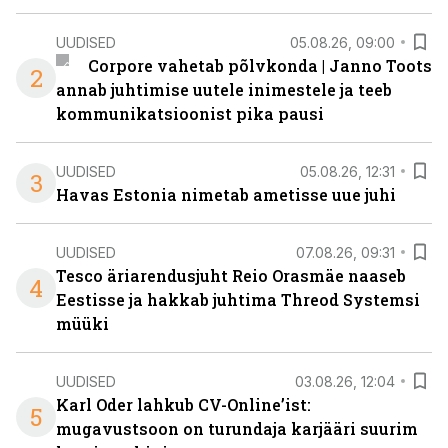
UUDISED
05.08.26, 09:00
Corpore vahetab põlvkonda | Janno Toots
2
annab juhtimise uutele inimestele ja teeb
kommunikatsioonist pika pausi
UUDISED
05.08.26, 12:31
3
Havas Estonia nimetab ametisse uue juhi
UUDISED
07.08.26, 09:31
Tesco äriarendusjuht Reio Orasmäe naaseb
4
Eestisse ja hakkab juhtima Threod Systemsi
müüki
UUDISED
03.08.26, 12:04
Karl Oder lahkub CV-Online’ist:
5
mugavustsoon on turundaja karjääri suurim