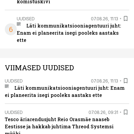
komistuskivi
UUDISED
07.08.26, 11:13
Läti kommunikatsiooniagentuuri juht:
6
Enam ei planeerita isegi pooleks aastaks
ette
VIIMASED UUDISED
UUDISED
07.08.26, 11:13
Läti kommunikatsiooniagentuuri juht: Enam
ei planeerita isegi pooleks aastaks ette
UUDISED
07.08.26, 09:31
Tesco äriarendusjuht Reio Orasmäe naaseb
Eestisse ja hakkab juhtima Threod Systemsi
müüki