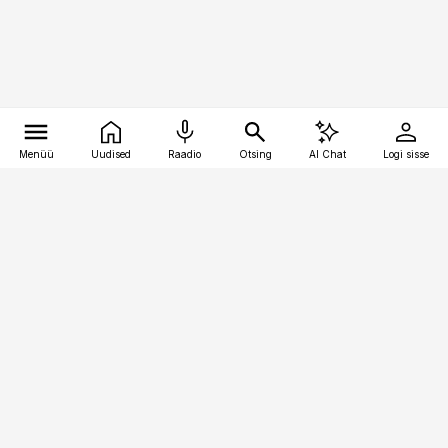
Menüü
Uudised
Raadio
Otsing
AI Chat
Logi sisse
Vana-Lõuna 39/1, 19094 Tallinn
(+372) 667 0111
bestmarketing@best-marketing.ee
Telli
Reklaam
Firmast
Sisu kasutamisõigused
Ajakirjaniku