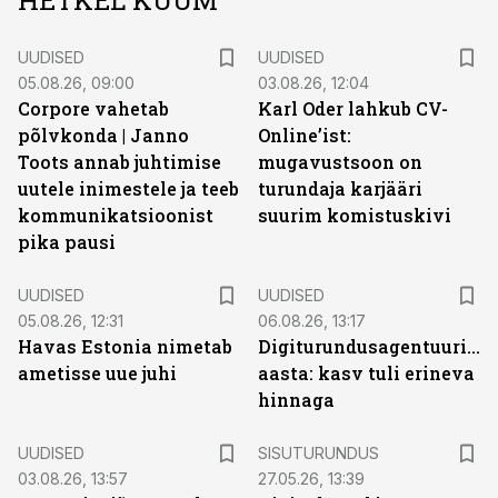
HETKEL KUUM
UUDISED
UUDISED
05.08.26, 09:00
03.08.26, 12:04
Corpore vahetab
Karl Oder lahkub CV-
põlvkonda | Janno
Online’ist:
Toots annab juhtimise
mugavustsoon on
uutele inimestele ja teeb
turundaja karjääri
kommunikatsioonist
suurim komistuskivi
pika pausi
UUDISED
UUDISED
05.08.26, 12:31
06.08.26, 13:17
Havas Estonia nimetab
Digiturundusagentuuride
ametisse uue juhi
aasta: kasv tuli erineva
hinnaga
ST
UUDISED
SISUTURUNDUS
03.08.26, 13:57
27.05.26, 13:39