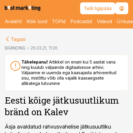
Telli ligipääs
Avaleht
Kõik lood
TOPid
Podcastid
Videod
Üritus
cebook
Tagasi
Twitter)
BRÄNDING
26.03.21, 11:26
kedIn
Tähelepanu!
Artikkel on enam kui 5 aastat vana
ning kuulub väljaande digitaalsesse arhiivi.
ail
Väljaanne ei uuenda ega kaasajasta arhiveeritud
sisu, mistõttu võib olla vajalik kaasaegsete
k
allikatega tutvumine
Eesti kõige jätkusuutlikum
bränd on Kalev
Äsja avaldatud rahvusvahelise jätkusuutliku