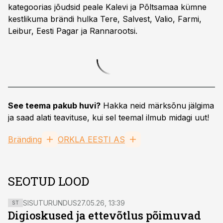
kategoorias jõudsid peale Kalevi ja Põltsamaa kümne
kestlikuma brändi hulka Tere, Salvest, Valio, Farmi,
Leibur, Eesti Pagar ja Rannarootsi.
See teema pakub huvi?
Hakka neid märksõnu jälgima
ja saad alati teavituse, kui sel teemal ilmub midagi uut!
Bränding
ORKLA EESTI AS
SEOTUD LOOD
SISUTURUNDUS
27.05.26, 13:39
ST
Digioskused ja ettevõtlus põimuvad