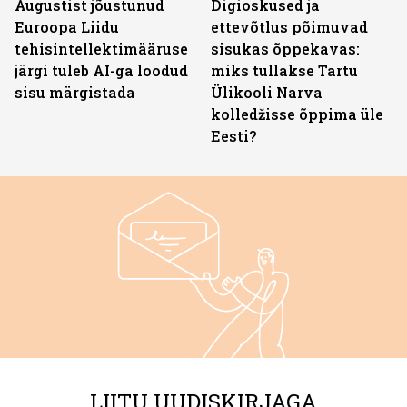
Augustist jõustunud
Digioskused ja
Euroopa Liidu
ettevõtlus põimuvad
tehisintellektimääruse
sisukas õppekavas:
järgi tuleb AI-ga loodud
miks tullakse Tartu
sisu märgistada
Ülikooli Narva
kolledžisse õppima üle
Eesti?
LIITU UUDISKIRJAGA