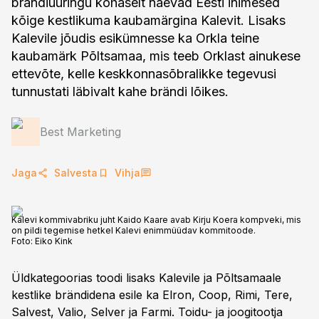
brändiuuringu kohaselt näevad Eesti inimesed
kõige kestlikuma kaubamärgina Kalevit. Lisaks
Kalevile jõudis esikümnesse ka Orkla teine
kaubamärk Põltsamaa, mis teeb Orklast ainukese
ettevõte, kelle keskkonnasõbralikke tegevusi
tunnustati läbivalt kahe brändi lõikes.
Best Marketing
Jaga
Salvesta
Vihja
Kalevi kommivabriku juht Kaido Kaare avab Kirju Koera kompveki, mis
on pildi tegemise hetkel Kalevi enimmüüdav kommitoode.
Foto:
Eiko Kink
Üldkategoorias toodi lisaks Kalevile ja Põltsamaale
kestlike brändidena esile ka Elron, Coop, Rimi, Tere,
Salvest, Valio, Selver ja Farmi. Toidu- ja joogitootja