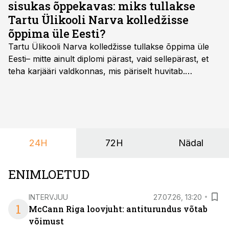
sisukas õppekavas: miks tullakse
Tartu Ülikooli Narva kolledžisse
õppima üle Eesti?
Tartu Ülikooli Narva kolledžisse tullakse õppima üle
Eesti– mitte ainult diplomi pärast, vaid sellepärast, et
teha karjääri valdkonnas, mis päriselt huvitab.
Õppekava “Ettevõtlus ja digilahendused” ühendab
ettevõtluse, tehnoloogia ja praktilised oskused viisil,
mis kõnetab nii ettevõtjaid, värskeid koolilõpetajaid kui
ka neid, kes soovivad teha karjääripööret.
24H
72H
Nädal
ENIMLOETUD
INTERVJUU
27.07.26, 13:20
1
McCann Riga loovjuht: antiturundus võtab
võimust