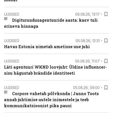
UUDISED
06.08.26, 13:17
Digiturundusagentuuride aasta: kasv tuli
erineva hinnaga
UUDISED
05.08.26, 12:31
Havas Estonia nimetab ametisse uue juhi
UUDISED
05.08.26, 11:07
Läti agentuuri WKND loovjuht: Üldine influencer-
sisu hägustab brändide identiteeti
UUDISED
05.08.26, 09:00
Corpore vahetab põlvkonda | Janno Toots
annab juhtimise uutele inimestele ja teeb
kommunikatsioonist pika pausi