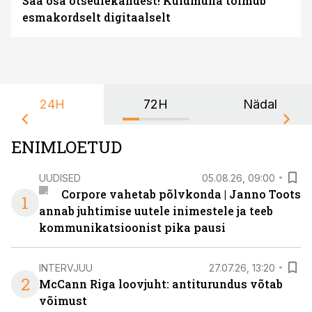
Saa osa otseülekandest! Kuldmuna toimub
esmakordselt digitaalselt
24H
72H
Nädal
ENIMLOETUD
UUDISED
05.08.26, 09:00
Corpore vahetab põlvkonda | Janno Toots
1
annab juhtimise uutele inimestele ja teeb
kommunikatsioonist pika pausi
INTERVJUU
27.07.26, 13:20
2
McCann Riga loovjuht: antiturundus võtab
võimust