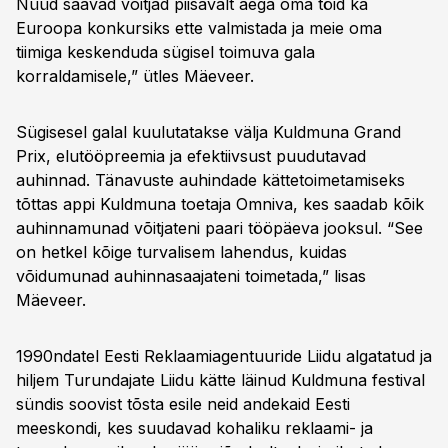
Nüüd saavad võitjad piisavalt aega oma töid ka
Euroopa konkursiks ette valmistada ja meie oma
tiimiga keskenduda sügisel toimuva gala
korraldamisele,” ütles Mäeveer.
Sügisesel galal kuulutatakse välja Kuldmuna Grand
Prix, elutööpreemia ja efektiivsust puudutavad
auhinnad. Tänavuste auhindade kättetoimetamiseks
tõttas appi Kuldmuna toetaja Omniva, kes saadab kõik
auhinnamunad võitjateni paari tööpäeva jooksul. “See
on hetkel kõige turvalisem lahendus, kuidas
võidumunad auhinnasaajateni toimetada,” lisas
Mäeveer.
1990ndatel Eesti Reklaamiagentuuride Liidu algatatud ja
hiljem Turundajate Liidu kätte läinud Kuldmuna festival
sündis soovist tõsta esile neid andekaid Eesti
meeskondi, kes suudavad kohaliku reklaami- ja