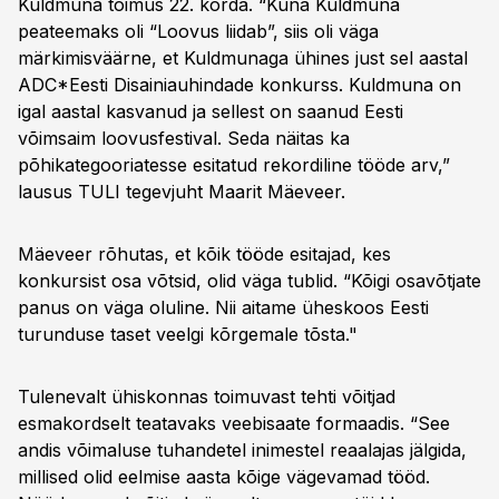
Kuldmuna toimus 22. korda. “Kuna Kuldmuna
peateemaks oli “Loovus liidab”, siis oli väga
märkimisväärne, et Kuldmunaga ühines just sel aastal
ADC*Eesti Disainiauhindade konkurss. Kuldmuna on
igal aastal kasvanud ja sellest on saanud Eesti
võimsaim loovusfestival. Seda näitas ka
põhikategooriatesse esitatud rekordiline tööde arv,”
lausus TULI tegevjuht Maarit Mäeveer.
Mäeveer rõhutas, et kõik tööde esitajad, kes
konkursist osa võtsid, olid väga tublid. “Kõigi osavõtjate
panus on väga oluline. Nii aitame üheskoos Eesti
turunduse taset veelgi kõrgemale tõsta."
Tulenevalt ühiskonnas toimuvast tehti võitjad
esmakordselt teatavaks veebisaate formaadis. “See
andis võimaluse tuhandetel inimestel reaalajas jälgida,
millised olid eelmise aasta kõige vägevamad tööd.