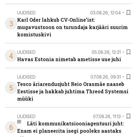
UUDISED
03.08.26, 12:04
Karl Oder lahkub CV-Online’ist:
3
mugavustsoon on turundaja karjääri suurim
komistuskivi
UUDISED
05.08.26, 12:31
4
Havas Estonia nimetab ametisse uue juhi
UUDISED
07.08.26, 09:31
Tesco äriarendusjuht Reio Orasmäe naaseb
5
Eestisse ja hakkab juhtima Threod Systemsi
müüki
UUDISED
07.08.26, 11:13
Läti kommunikatsiooniagentuuri juht:
6
Enam ei planeerita isegi pooleks aastaks