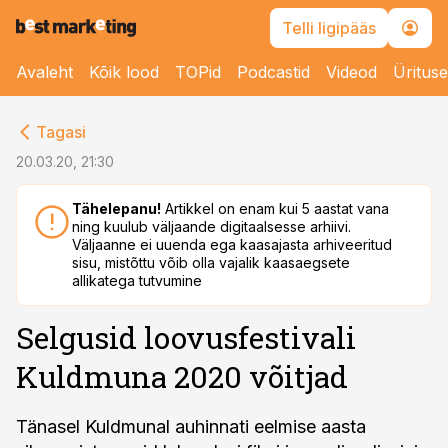
Telli ligipääs
Avaleht
Kõik lood
TOPid
Podcastid
Videod
Üritus
cebook
cebook
Tagasi
Twitter)
Twitter)
20.03.20, 21:30
kedIn
kedIn
Tähelepanu!
Artikkel on enam kui 5 aastat vana
ning kuulub väljaande digitaalsesse arhiivi.
ail
ail
Väljaanne ei uuenda ega kaasajasta arhiveeritud
sisu, mistõttu võib olla vajalik kaasaegsete
k
k
allikatega tutvumine
Selgusid loovusfestivali
Kuldmuna 2020 võitjad
Tänasel Kuldmunal auhinnati eelmise aasta