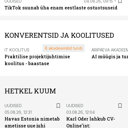
UUDISED
04.08.26, 09:15
TikTok suunab üha enam eestlaste ostuotsuseid
KONVERENTSID JA KOOLITUSED
8 akadeemilist tundi
IT KOOLITUS
ÄRIPÄEVA AKADEE
Praktilise projektijuhtimise
AI müügis ja t
koolitus - baastase
HETKEL KUUM
UUDISED
UUDISED
05.08.26, 12:31
03.08.26, 12:04
Havas Estonia nimetab
Karl Oder lahkub CV-
ametisse uue juhi
Online’ist: