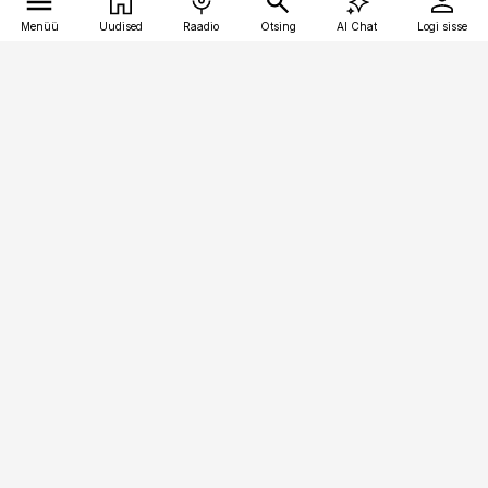
Menüü
Uudised
Raadio
Otsing
AI Chat
Logi sisse
Vana-Lõuna 39/1, 19094 Tallinn
(+372) 667 0111
bestmarketing@best-marketing.ee
Telli
Reklaam
Firmast
Sisu kasutamisõigused
Ajakirjaniku
eetikakoodeks
Üldtingimused
Privaatsustingimused
Küpsiste poliitika
KKK
Eesti Meediaettevõtete
Eelistuste haldamine
Liit