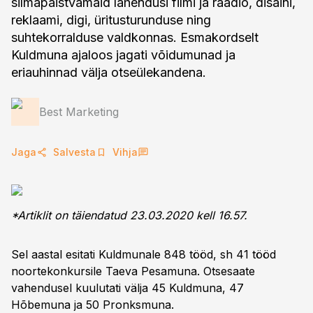
silmapaistvamaid lahendusi filmi ja raadio, disaini,
reklaami, digi, üritusturunduse ning
suhtekorralduse valdkonnas. Esmakordselt
Kuldmuna ajaloos jagati võidumunad ja
eriauhinnad välja otseülekandena.
Best Marketing
Jaga
Salvesta
Vihja
*Artiklit on täiendatud 23.03.2020 kell 16.57.
Sel aastal esitati Kuldmunale 848 tööd, sh 41 tööd
noortekonkursile Taeva Pesamuna. Otsesaate
vahendusel kuulutati välja 45 Kuldmuna, 47
Hõbemuna ja 50 Pronksmuna.