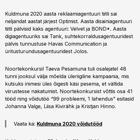
Kuldmuna 2020 aasta reklaamiagentuuri tiitli sai
neljandat aastat järjest Optimist. Aasta disainiagentuuri
tiitli pälvisid kaks agentuuri: Velvet ja BOND*. Aasta
digiagentuuriks sai Tank, suhtekorraldusagentuuridest
pälvis tunnustuse Havas Communication ja
üritusturundusagentuuridest Jolos.
Noortekonkursil Taeva Pesamuna tuli osalejatel 48
tunni jooksul välja mõelda üleriigiline kampaania, mis
kutsuks inimesi üles õigesti käsi pesema, et vältida
viirustesse nakatumist. Noortekonkursist võttis osa 41
tööd ning võidutöö “99 probleemi, 1 lahendus” esitasid
Johanna Valge, Liisa Kivirähk ja Kristjan Hinno.
Vaata ka:
Kuldmuna 2020 võidutööd