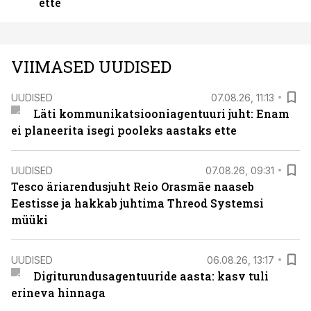
ette
VIIMASED UUDISED
UUDISED
07.08.26, 11:13
Läti kommunikatsiooniagentuuri juht: Enam
ei planeerita isegi pooleks aastaks ette
UUDISED
07.08.26, 09:31
Tesco äriarendusjuht Reio Orasmäe naaseb
Eestisse ja hakkab juhtima Threod Systemsi
müüki
UUDISED
06.08.26, 13:17
Digiturundusagentuuride aasta: kasv tuli
erineva hinnaga