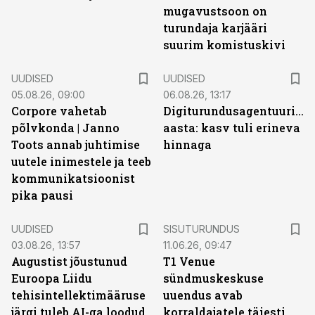
mugavustsoon on
turundaja karjääri
suurim komistuskivi
UUDISED
UUDISED
05.08.26, 09:00
06.08.26, 13:17
Corpore vahetab
Digiturundusagentuuride
põlvkonda | Janno
aasta: kasv tuli erineva
Toots annab juhtimise
hinnaga
uutele inimestele ja teeb
kommunikatsioonist
pika pausi
ST
UUDISED
SISUTURUNDUS
03.08.26, 13:57
11.06.26, 09:47
Augustist jõustunud
T1 Venue
Euroopa Liidu
sündmuskeskuse
tehisintellektimääruse
uuendus avab
järgi tuleb AI-ga loodud
korraldajatele täiesti