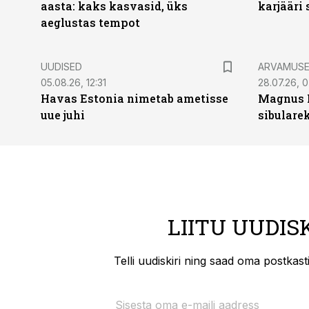
aasta: kaks kasvasid, üks
karjääri
aeglustas tempot
UUDISED
ARVAMUS
05.08.26, 12:31
28.07.26, 
Havas Estonia nimetab ametisse
Magnus 
uue juhi
sibulare
LIITU UUDIS
Telli uudiskiri ning saad oma postkas