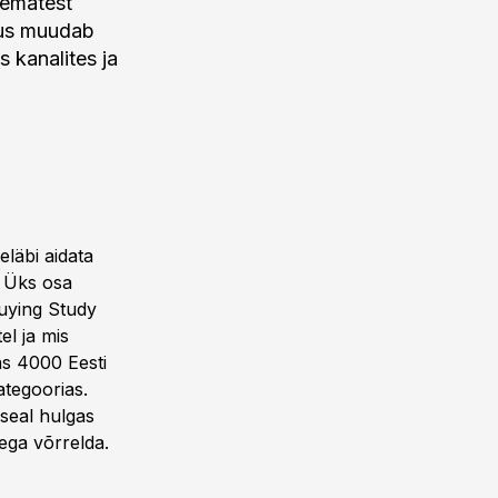
sematest
hkus muudab
s kanalites ja
eläbi aidata
. Üks osa
Buying Study
el ja mis
as 4000 Eesti
ategoorias.
 seal hulgas
ega võrrelda.