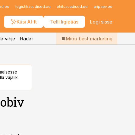
Iseteenindus
ed.ee
logistikauudised.ee
ehitusuudised.ee
aripaev.ee
finantsu
Telli Bestmarketing
Küsi AI-lt
Telli ligipääs
Logi sisse
a vihje
Radar
Minu best marketing
taalsesse
la vajalik
sobiv