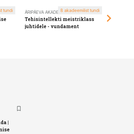
t tundi
8 akadeemilist tundi
ÄRIPÄEVA AKADEEMIA
ÄRIPÄEVA 
ise
Tehisintellekti meistriklass
Edukate f
juhtidele - vundament
kliendiü
da |
mise