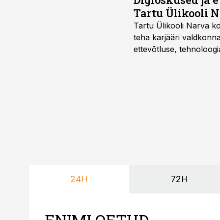
Tartu Ülikooli N
Tartu Ülikooli Narva kol
teha karjääri valdkonn
ettevõtluse, tehnoloogia
ka neid, kes soovivad t
24H
72H
ENIMLOETUD