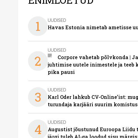
UUDISED
1
Havas Estonia nimetab ametisse uu
UUDISED
2
Corpore vahetab põlvkonda | J
juhtimise uutele inimestele ja tee
pika pausi
UUDISED
3
Karl Oder lahkub CV-Online’ist: m
turundaja karjääri suurim komistus
UUDISED
4
Augustist jõustunud Euroopa Liidu 
järgi tuleb AI-ga loodud sisu märgi