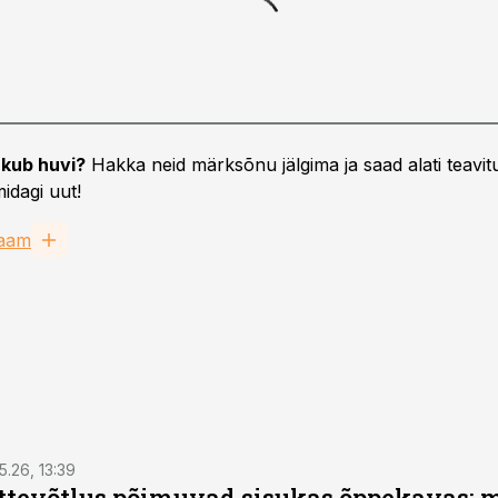
kub huvi?
Hakka neid märksõnu jälgima ja saad alati teavitu
idagi uut!
laam
5.26, 13:39
ettevõtlus põimuvad sisukas õppekavas: m