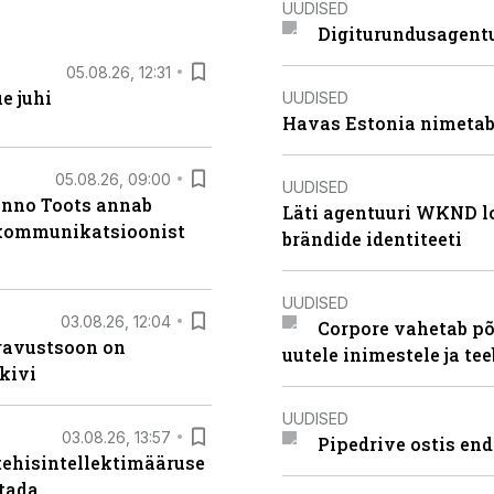
UUDISED
Digiturundusagentu
05.08.26, 12:31
e juhi
UUDISED
Havas Estonia nimetab 
05.08.26, 09:00
UUDISED
anno Toots annab
Läti agentuuri WKND lo
b kommunikatsioonist
brändide identiteeti
UUDISED
03.08.26, 12:04
Corpore vahetab põ
ugavustsoon on
uutele inimestele ja t
kivi
UUDISED
03.08.26, 13:57
Pipedrive ostis end
tehisintellektimääruse
stada