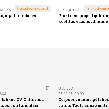
8 akadeemilist tundi
18 akadeemilis
VA AKADEEMIA
IT KOOLITUS
ügis ja turunduses
Praktilise projektijuhtim
koolitus edasijõudnutele
UUDISED
2:04
05.08.26, 09:00
 lahkub CV-Online’ist:
Corpore vahetab põlvkon
soon on turundaja
Janno Toots annab juhti