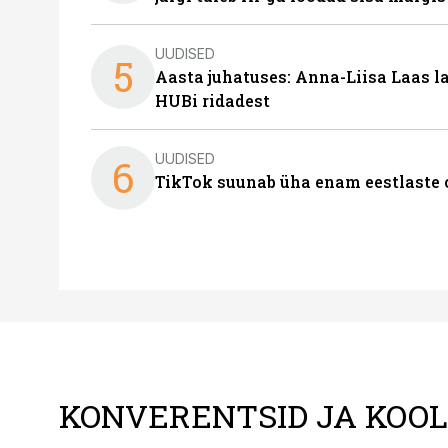
UUDISED
5
Aasta juhatuses: Anna-Liisa Laas 
HUBi ridadest
UUDISED
6
TikTok suunab üha enam eestlaste 
KONVERENTSID JA KOO