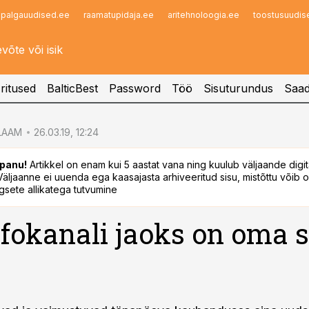
palgauudised.ee
raamatupidaja.ee
aritehnoloogia.ee
toostusuudis
Infopank
Radar
ritused
BalticBest
Password
Töö
Sisuturundus
Saad
LAAM
26.03.19, 12:24
panu!
Artikkel on enam kui 5 aastat vana ning kuulub väljaande digi
. Väljaanne ei uuenda ega kaasajasta arhiveeritud sisu, mistõttu võib ol
sete allikatega tutvumine
nfokanali jaoks on oma 