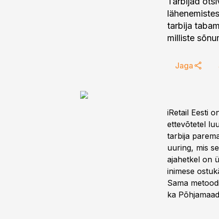
Tarbijad ot
lähenemistes
tarbija tabam
milliste sõnu
Jaga
iRetail Eesti 
ettevõtetel l
tarbija parema
uuring, mis se
ajahetkel on ü
inimese ostuk
Sama metoodika
ka Põhjamaade