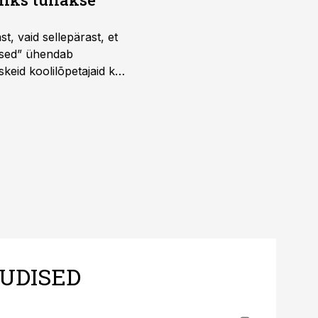
t, vaid sellepärast, et
dused” ühendab
skeid koolilõpetajaid kui
UDISED