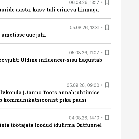
06.08.26, 13:17
uride aasta: kasv tuli erineva hinnaga
05.08.26, 12:31
ametisse uue juhi
05.08.26, 11:07
ovjuht: Üldine influencer-sisu hägustab
05.08.26, 09:00
lvkonda | Janno Toots annab juhtimise
eeb kommunikatsioonist pika pausi
04.08.26, 14:10
iste töötajate loodud idufirma Outfunnel