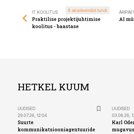
8 akadeemilist tundi
IT KOOLITUS
ÄRIPÄE
Praktilise projektijuhtimise
AI mü
koolitus - baastase
HETKEL KUUM
UUDISED
UUDISED
29.07.26, 12:04
03.08.26, 1
Suurte
Karl Oder
kommunikatsiooniagentuuride
mugavust