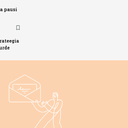
a pausi
trateegia
urde