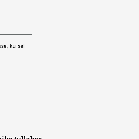
se, kui sel
iks tullakse