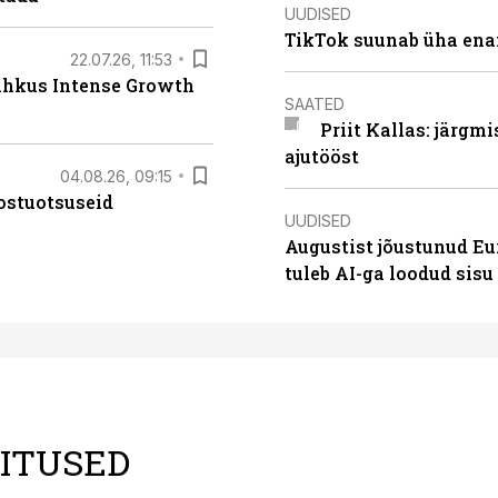
UUDISED
TikTok suunab üha ena
22.07.26, 11:53
lahkus Intense Growth
SAATED
Priit Kallas: järgm
ajutööst
04.08.26, 09:15
ostuotsuseid
UUDISED
Augustist jõustunud Eu
tuleb AI-ga loodud sis
LITUSED