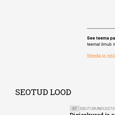
See teema pa
teemal ilmub m
Meedia ja rek
SEOTUD LOOD
ST
SISUTURUNDUS
27.0
Digioskused ja 