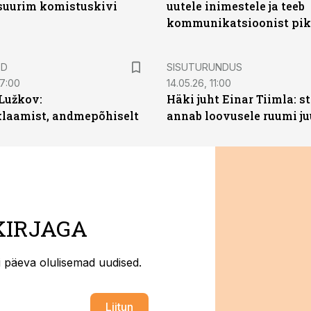
 suurim komistuskivi
uutele inimestele ja teeb
kommunikatsioonist pik
ST
ED
SISUTURUNDUS
07:00
14.05.26, 11:00
Lužkov:
Häki juht Einar Tiimla: s
klaamist, andmepõhiselt
annab loovusele ruumi ju
KIRJAGA
ti päeva olulisemad uudised.
Liitun