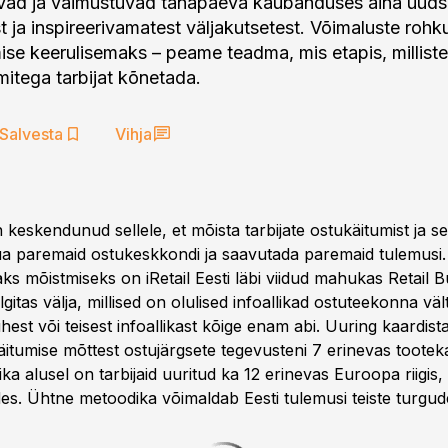
sivad ja vaimustuvad tänapäeva kaubanduses aina uud
t ja inspireerivamatest väljakutsetest. Võimaluste ro
ise keerulisemaks – peame teadma, mis etapis, milliste
mitega tarbijat kõnetada.
Salvesta
Vihja
on keskendunud sellele, et mõista tarbijate ostukäitumist ja se
uua paremaid ostukeskkondi ja saavutada paremaid tulemusi
ks mõistmiseks on iRetail Eesti läbi viidud mahukas Retail 
lgitas välja, millised on olulised infoallikad ostuteekonna vält
hest või teisest infoallikast kõige enam abi. Uuring kaardist
äitumise mõttest ostujärgsete tegevusteni 7 erinevas tootek
 alusel on tarbijaid uuritud ka 12 erinevas Euroopa riigis,
s. Ühtne metoodika võimaldab Eesti tulemusi teiste turgud