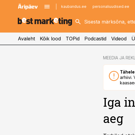
kaubandus.ee
personaliuudised.ee
kinnisvarauudised.ee
imelineajalugu.ee
logistikauudised.ee
imelineteadus.ee
Avaleht
Kõik lood
TOPid
Podcastid
Videod
Ü
cebook
MEEDIA JA REK
Twitter)
Tähele
kedIn
arhiivi
kaasaeg
ail
Iga i
k
aeg