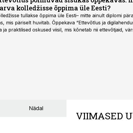
arva kolledžisse õppima üle Eesti?
ledžisse tullakse õppima üle Eesti– mitte ainult diplomi päras
as, mis päriselt huvitab. Õppekava “Ettevõtlus ja digilahen
 ja praktilised oskused viisil, mis kõnetab nii ettevõtjaid, vär
eha karjääripööret.
Nädal
VIIMASED U